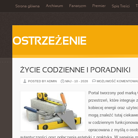
Archiwum
Fanatyzm
Premier
T
Strona główna
Spis Treści
OSTRZEŻENIE
ŻYCIE CODZIENNE I PORADNIKI
POSTED BY ADMIN
MAJ - 10 - 2026
MOŻLIWOŚĆ KOMENTOWA
Portal tworzony pod marką
przestrzeń, które integruje 
kobiecej energii oraz użytec
mogą znaleźć tutaj ciekawe
w codziennym funkcjonowan
opracowana z myślą o osob
autentyczności oraz połączenia estetyki z praktyką. W serwisie 