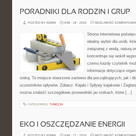
PORADNIKI DLA RODZIN I GRUP
POSTED BY ADMIN
KWI - 29 - 2026
MOŻLIWOŚĆ KOMENTOWA
Strona internetowa poświęc
idealny wybór dla osób, kt
związanej z wodą, naturą o
koncentruje się wokół wypr
czemu każdy czytelnik moż
informacje dotyczące organ
rzeką. To miejsce stworzone zarówno dla początkujących, jak i 
uczestników spływów. Zobacz: Kajaki i Spływy kajakowe i Żeglars
można znaleźć szczegółowe przewodniki po rzekach, które […]
CATEGORIES:
TUNEZJA
EKO I OSZCZĘDZANIE ENERGII
POSTED BY ADMIN
KWI - 27 - 2026
MOŻLIWOŚĆ KOMENTOWA