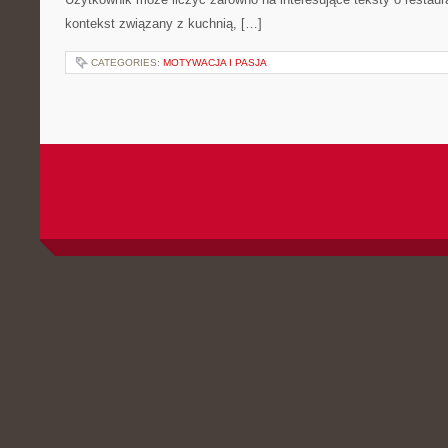
kontekst związany z kuchnią, […]
CATEGORIES:
MOTYWACJA I PASJA