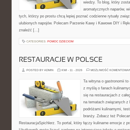
wiedzy. To blog, który zost
aromatycznych naparów, wiel
tych, którzy po prostu chcą lepiej poznać codzienne rytuały zwi
ulubionych napojów. Polecam Parzenie Kawy i Kawowe DIY i Ręko
znaleźć […]
CATEGORIES:
POMOC DZIECIOM
RESTAURACJE W POLSCE
POSTED BY ADMIN
KWI - 11 - 2026
MOŻLIWOŚĆ KOMENTOWA
Ta witryna o gastronomii t
z myślą o fanach kulinarnyc
się na restauracjach z całe
na tematach związanych z l
podróżami kulinarnymi, tes
branży. Zobacz też Polecan
RestauracjaSpichlerz. To portal, który łączy kulinarne emocje z p
Użytkownik może liczyć zarówno na interesujące teksty o restaura