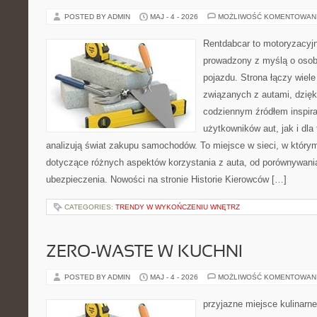
POSTED BY ADMIN
MAJ - 4 - 2026
MOŻLIWOŚĆ KOMENTOWAN
Rentdabcar to motoryzacyjn
prowadzony z myślą o osob
pojazdu. Strona łączy wiel
związanych z autami, dzię
codziennym źródłem inspira
użytkowników aut, jak i dla 
analizują świat zakupu samochodów. To miejsce w sieci, w który
dotyczące różnych aspektów korzystania z auta, od porównywani
ubezpieczenia. Nowości na stronie Historie Kierowców […]
CATEGORIES:
TRENDY W WYKOŃCZENIU WNĘTRZ
ZERO-WASTE W KUCHNI
POSTED BY ADMIN
MAJ - 4 - 2026
MOŻLIWOŚĆ KOMENTOWAN
przyjazne miejsce kulinarne 