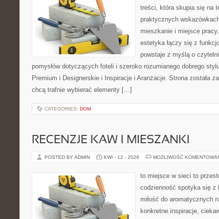
treści, która skupia się na
praktycznych wskazówkach
mieszkanie i miejsce pracy.
estetyka łączy się z funkcj
powstaje z myślą o czyteln
pomysłów dotyczących foteli i szeroko rozumianego dobrego styl
Premium i Designerskie i Inspiracje i Aranżacje. Strona została z
chcą trafnie wybierać elementy […]
CATEGORIES:
DOM
RECENZJE KAW I MIESZANKI
POSTED BY ADMIN
KWI - 12 - 2026
MOŻLIWOŚĆ KOMENTOWA
to miejsce w sieci to przes
codzienność spotyka się z 
miłość do aromatycznych n
konkretne inspiracje, cieka