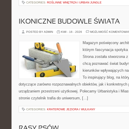
CATEGORIES:
ROŚLINNE WNĘTRZA I URBAN JUNGLE
IKONICZNE BUDOWLE ŚWIATA
POSTED BY ADMIN
KWI - 16 - 2026
MOŻLIWOŚĆ KOMENTOWA
Magazyn poświęcony archite
którym fascynacja spotyka
Strona została stworzona z
chcą poznawać świat budynk
kierunków wpływających na 
To inspirujący blog, na któ
dotyczące zarówno rozpoznawalnych obiektów, jak i konkretnyc
urządzaniem przestrzeni użytkowej. Polecamy Urbanistyka i Miast
stronie czytelnik trafia do uniwersum, […]
CATEGORIES:
KRATEROWE JEZIORA I WULKANY
RASY PSÓW