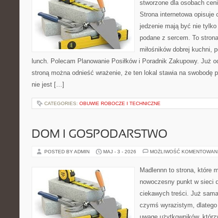
stworzone dla osobach cen
Strona internetowa opisuje 
jedzenie mają być nie tylko
podane z sercem. To strona
miłośników dobrej kuchni,
lunch. Polecam Planowanie Posiłków i Poradnik Zakupowy. Już o
stroną można odnieść wrażenie, że ten lokal stawia na swobodę p
nie jest […]
CATEGORIES:
OBUWIE ROBOCZE I TECHNICZNE
DOM I GOSPODARSTWO
POSTED BY ADMIN
MAJ - 3 - 2026
MOŻLIWOŚĆ KOMENTOWAN
Madlennn to strona, które 
nowoczesny punkt w sieci 
ciekawych treści. Już sama
czymś wyrazistym, dlatego
uwagę użytkowników, którzy