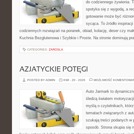
do codziennego żywienia. T
spotyka się z wygodą, a rec
gotowanie może być różnoro
sycąca. To źródło inspiracji
codziennych rozwiązań na poranek, obiad, kolację, deser czy mał
Kuchnia Bezglutenowa i Szybkie i Proste. Na stronie dominują p
CATEGORIES:
ZAROSLA
AZJATYCKIE POTĘGI
POSTED BY ADMIN
KWI - 20 - 2026
MOŻLIWOŚĆ KOMENTOWA
Auto Jarmark to dynamiczna
śledzą światem motoryzacji
myślą o czytelnikach, któr
tematach związanych z aut
szukają treści podanych w 
sposób. Strona skupia się 