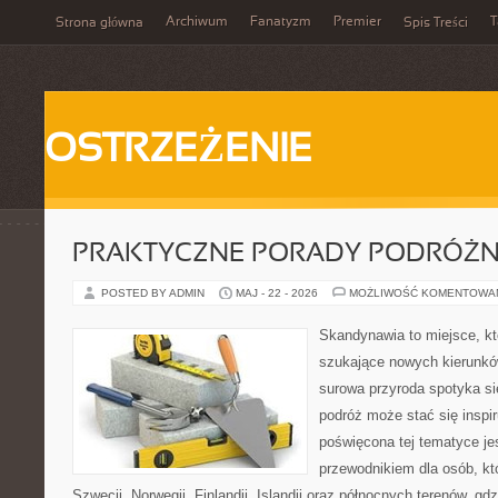
Archiwum
Fanatyzm
Premier
T
Strona główna
Spis Treści
OSTRZEŻENIE
PRAKTYCZNE PORADY PODRÓŻN
POSTED BY ADMIN
MAJ - 22 - 2026
MOŻLIWOŚĆ KOMENTOWA
Skandynawia to miejsce, któ
szukające nowych kierunkó
surowa przyroda spotyka si
podróż może stać się inspir
poświęcona tej tematyce j
przewodnikiem dla osób, kt
Szwecji, Norwegii, Finlandii, Islandii oraz północnych terenów, gd