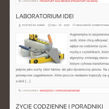
CATEGORIES:
FRANKFURT NAD MENEM (FRANKFURT AM MAIN)
LABORATORIUM IDEI
POSTED BY ADMIN
MAJ - 20 - 2026
MOŻLIWOŚĆ KOMENTOWA
Augmentyka to wizjonerska 
osób, które chcą odkrywać ś
wpływ na codzienne życie. 
myślą o czytelnikach, którzy
algorytmy zmieniają nasze r
którym cyfrowa transformac
jedynie jako suchy zbiór faktów, ale jako dynamiczny proces. Na
poświęcone zagadnieniom, które jeszcze niedawno kojarzyły się 
a dziś […]
CATEGORIES:
NARZĘDZIA I OPROGRAMOWANIE
ŻYCIE CODZIENNE I PORADNIKI