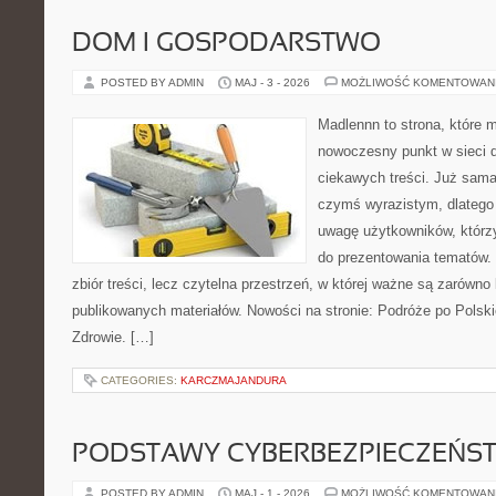
DOM I GOSPODARSTWO
POSTED BY ADMIN
MAJ - 3 - 2026
MOŻLIWOŚĆ KOMENTOWAN
Madlennn to strona, które 
nowoczesny punkt w sieci 
ciekawych treści. Już sama
czymś wyrazistym, dlatego
uwagę użytkowników, którzy
do prezentowania tematów. 
zbiór treści, lecz czytelna przestrzeń, w której ważne są zarówno 
publikowanych materiałów. Nowości na stronie: Podróże po Polski
Zdrowie. […]
CATEGORIES:
KARCZMAJANDURA
PODSTAWY CYBERBEZPIECZEŃS
POSTED BY ADMIN
MAJ - 1 - 2026
MOŻLIWOŚĆ KOMENTOWAN