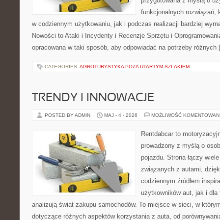
przygotowana z myślą o uż
funkcjonalnych rozwiązań, 
w codziennym użytkowaniu, jak i podczas realizacji bardziej wym
Nowości to Ataki i Incydenty i Recenzje Sprzętu i Oprogramowania
opracowana w taki sposób, aby odpowiadać na potrzeby różnych 
CATEGORIES:
AGROTURYSTYKA POZA UTARTYM SZLAKIEM
TRENDY I INNOWACJE
POSTED BY ADMIN
MAJ - 4 - 2026
MOŻLIWOŚĆ KOMENTOWAN
Rentdabcar to motoryzacyjn
prowadzony z myślą o osob
pojazdu. Strona łączy wiel
związanych z autami, dzię
codziennym źródłem inspira
użytkowników aut, jak i dla 
analizują świat zakupu samochodów. To miejsce w sieci, w który
dotyczące różnych aspektów korzystania z auta, od porównywani