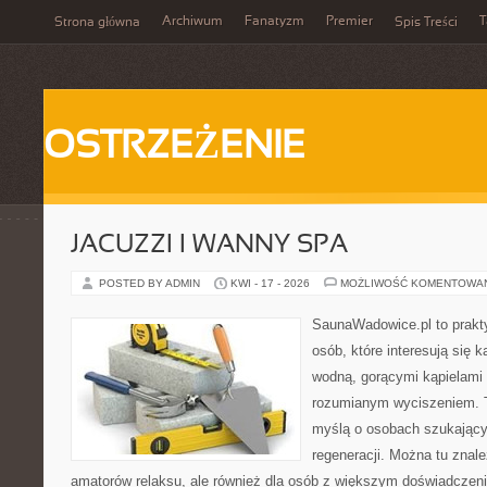
Archiwum
Fanatyzm
Premier
T
Strona główna
Spis Treści
OSTRZEŻENIE
JACUZZI I WANNY SPA
POSTED BY ADMIN
KWI - 17 - 2026
MOŻLIWOŚĆ KOMENTOWA
SaunaWadowice.pl to prakt
osób, które interesują się k
wodną, gorącymi kąpielami
rozumianym wyciszeniem. T
myślą o osobach szukającyc
regeneracji. Można tu znal
amatorów relaksu, ale również dla osób z większym doświadcze