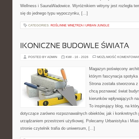
Wellness i SaunaWadowice. Wyróżnikiem witryny jest rozległa te
się do jednego typu wypoczynku, […]
CATEGORIES:
ROŚLINNE WNĘTRZA I URBAN JUNGLE
IKONICZNE BUDOWLE ŚWIATA
POSTED BY ADMIN
KWI - 16 - 2026
MOŻLIWOŚĆ KOMENTOWA
Magazyn poświęcony archite
którym fascynacja spotyka
Strona została stworzona z
chcą poznawać świat budynk
kierunków wpływających na 
To inspirujący blog, na któ
dotyczące zarówno rozpoznawalnych obiektów, jak i konkretnyc
urządzaniem przestrzeni użytkowej. Polecamy Urbanistyka i Miast
stronie czytelnik trafia do uniwersum, […]