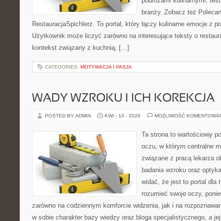
podróżami kulinarnymi, tes
branży. Zobacz też Polecan
RestauracjaSpichlerz. To portal, który łączy kulinarne emocje z p
Użytkownik może liczyć zarówno na interesujące teksty o restaura
kontekst związany z kuchnią, […]
CATEGORIES:
MOTYWACJA I PASJA
WADY WZROKU I ICH KOREKCJA
POSTED BY ADMIN
KWI - 10 - 2026
MOŻLIWOŚĆ KOMENTOWA
Ta strona to wartościowy p
oczu, w którym centralne m
związane z pracą lekarza ok
badania wzroku oraz optyka
widać, że jest to portal dla 
rozumieć swoje oczy, ponie
zarówno na codziennym komforcie widzenia, jak i na rozpoznawan
w sobie charakter bazy wiedzy oraz bloga specjalistycznego, a je