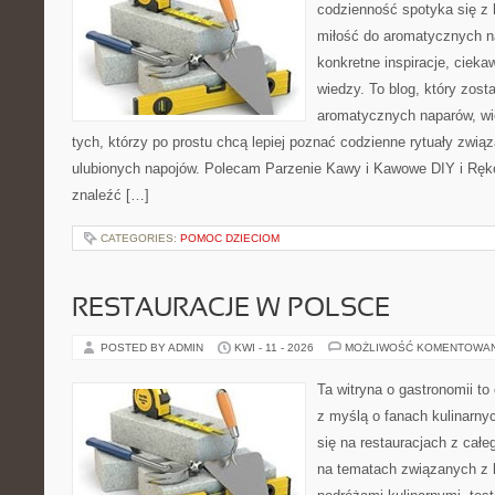
codzienność spotyka się z 
miłość do aromatycznych n
konkretne inspiracje, cieka
wiedzy. To blog, który zost
aromatycznych naparów, wiel
tych, którzy po prostu chcą lepiej poznać codzienne rytuały zwi
ulubionych napojów. Polecam Parzenie Kawy i Kawowe DIY i Ręko
znaleźć […]
CATEGORIES:
POMOC DZIECIOM
RESTAURACJE W POLSCE
POSTED BY ADMIN
KWI - 11 - 2026
MOŻLIWOŚĆ KOMENTOWA
Ta witryna o gastronomii t
z myślą o fanach kulinarnyc
się na restauracjach z całe
na tematach związanych z l