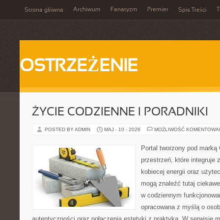
Archiwum
Fanatyzm
Premier
T
Strona główna
Spis Treści
OSTRZEŻENIE
ŻYCIE CODZIENNE I PORADNIKI
POSTED BY ADMIN
MAJ - 10 - 2026
MOŻLIWOŚĆ KOMENTOWA
Portal tworzony pod marką
przestrzeń, które integruje 
kobiecej energii oraz użytec
mogą znaleźć tutaj ciekawe
w codziennym funkcjonowan
opracowana z myślą o osob
autentyczności oraz połączenia estetyki z praktyką. W serwisie 