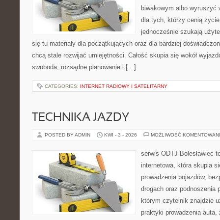
biwakowym albo wyruszyć w
dla tych, którzy cenią życie 
jednocześnie szukają użyte
się tu materiały dla początkujących oraz dla bardziej doświadczo
chcą stale rozwijać umiejętności. Całość skupia się wokół wyjazdó
swoboda, rozsądne planowanie i […]
CATEGORIES:
INTERNET RADIOWY I SATELITARNY
TECHNIKA JAZDY
POSTED BY ADMIN
KWI - 3 - 2026
MOŻLIWOŚĆ KOMENTOWAN
serwis ODTJ Bolesławiec t
internetowa, która skupia s
prowadzenia pojazdów, bez
drogach oraz podnoszenia p
którym czytelnik znajdzie 
praktyki prowadzenia auta,