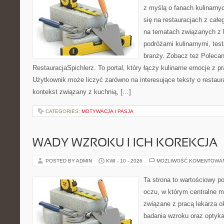
z myślą o fanach kulinarnyc
się na restauracjach z całe
na tematach związanych z l
podróżami kulinarnymi, tes
branży. Zobacz też Polecan
RestauracjaSpichlerz. To portal, który łączy kulinarne emocje z p
Użytkownik może liczyć zarówno na interesujące teksty o restaura
kontekst związany z kuchnią, […]
CATEGORIES:
MOTYWACJA I PASJA
WADY WZROKU I ICH KOREKCJA
POSTED BY ADMIN
KWI - 10 - 2026
MOŻLIWOŚĆ KOMENTOWA
Ta strona to wartościowy p
oczu, w którym centralne m
związane z pracą lekarza ok
badania wzroku oraz optyka