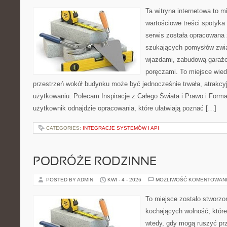
Ta witryna internetowa to m
wartościowe treści spotyka 
serwis została opracowana 
szukających pomysłów zwią
wjazdami, zabudową garażo
poręczami. To miejsce wiedz
przestrzeń wokół budynku może być jednocześnie trwała, atrakcy
użytkowaniu. Polecam Inspiracje z Całego Świata i Prawo i Forma
użytkownik odnajdzie opracowania, które ułatwiają poznać […]
CATEGORIES:
INTEGRACJE SYSTEMÓW I API
PODRÓŻE RODZINNE
POSTED BY ADMIN
KWI - 4 - 2026
MOŻLIWOŚĆ KOMENTOWAN
To miejsce zostało stworz
kochających wolność, które
wtedy, gdy mogą ruszyć pr