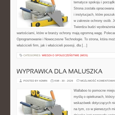
tematyce spokoju i porząd
Strona została opracowana 
i instytucjach, które posz
w zakresie ochrony osób.
Twierdza budzi wyobrażenia
wartościami, które w branży ochrony mają ogromną wagę. Poleca
Oprogramowanie i Nowoczesne Technologie. To strona, która mo
właścicieli firm, jak i właścicieli posesji, dla […]
CATEGORIES:
WIEDZA O SPOŁECZEŃSTWIE (WOS)
WYPRAWKA DLA MALUSZKA
POSTED BY ADMIN
KWI - 30 - 2026
MOŻLIWOŚĆ KOMENTOWA
Wallaboo to pomocne miejs
myślą o opiekunach, którz
wskazówek dotyczących nie
na tym, co w pierwszych mi