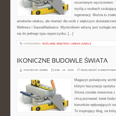
rozumianym wyciszeniem. T
myślą o osobach szukającyc
regeneracji. Można tu znal
amatorów relaksu, ale również dla osób z większym doświadcze
Wellness i SaunaWadowice. Wyróżnikiem witryny jest rozległa te
się do jednego typu wypoczynku, […]
CATEGORIES:
ROŚLINNE WNĘTRZA I URBAN JUNGLE
IKONICZNE BUDOWLE ŚWIATA
POSTED BY ADMIN
KWI - 16 - 2026
MOŻLIWOŚĆ KOMENTOWA
Magazyn poświęcony archite
którym fascynacja spotyka
Strona została stworzona z
chcą poznawać świat budynk
kierunków wpływających na 
To inspirujący blog, na któ