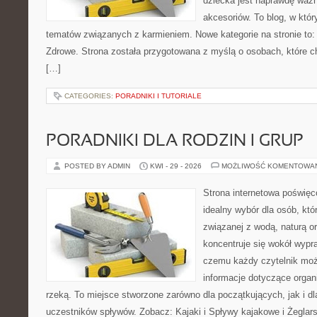
dziecka jest naprawdę wa
akcesoriów. To blog, w któ
tematów związanych z karmieniem. Nowe kategorie na stronie to:
Zdrowe. Strona została przygotowana z myślą o osobach, które 
[…]
CATEGORIES:
PORADNIKI I TUTORIALE
PORADNIKI DLA RODZIN I GRUP
POSTED BY ADMIN
KWI - 29 - 2026
MOŻLIWOŚĆ KOMENTOWA
Strona internetowa poświęc
idealny wybór dla osób, kt
związanej z wodą, naturą o
koncentruje się wokół wypr
czemu każdy czytelnik moż
informacje dotyczące organ
rzeką. To miejsce stworzone zarówno dla początkujących, jak i 
uczestników spływów. Zobacz: Kajaki i Spływy kajakowe i Żeglars