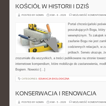
KOŚCIÓŁ W HISTORII I DZIŚ
POSTED BY ADMIN
KWI - 6 - 2026
MOŻLIWOŚĆ KOMENTOWAN
Portal chrześcijański pośw
poszukujących Boga, który
wewnętrznym. To zakątek i
zaufanie Bogu nie jest zamkn
codziennych relacjach, w za
próbach. Serwis ukazuje, 
zrozumiałe dla wszystkich, a treści publikowane na stronie towarz
internetowe kompendium, które mobilizuje do zastanowienia, modli
Bogiem. Nowości […]
CATEGORIES:
EDUKACJA EKOLOGICZNA
KONSERWACJA I RENOWACJA
POSTED BY ADMIN
KWI - 5 - 2026
MOŻLIWOŚĆ KOMENTOWAN