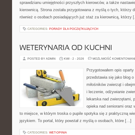
sprawdzianu umiejętności przyszłych kierowców, a także nastawi
kierownicą. Strona została przygotowana z myślą o tych, którzy do
również o osobach posiadających już staż za kierownicą, którzy 
CATEGORIES:
PORADY DLA POCZĄTKUJĄCYCH
WETERYNARIA OD KUCHNI
POSTED BY ADMIN
KWI - 2 - 2026
MOŻLIWOŚĆ KOMENTOWAN
Przygotowałem opis oparty 
przedstawia się jako blog o
miłośników zwierząt i obejm
i leczenie, odżywianie zwie
lekarska nad zwierzętami, 
opieka nad seniorami oraz 
to miejsce, w którym troska o pupile spotyka się z praktyczną w
językiem. To portal, który powstał z myślą o osobach, które […]
CATEGORIES:
WET-OPINIA