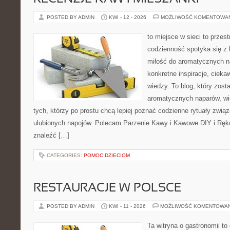
POSTED BY ADMIN
KWI - 12 - 2026
MOŻLIWOŚĆ KOMENTOWA
to miejsce w sieci to przes
codzienność spotyka się z 
miłość do aromatycznych n
konkretne inspiracje, cieka
wiedzy. To blog, który zost
aromatycznych naparów, wiel
tych, którzy po prostu chcą lepiej poznać codzienne rytuały zwi
ulubionych napojów. Polecam Parzenie Kawy i Kawowe DIY i Ręko
znaleźć […]
CATEGORIES:
POMOC DZIECIOM
RESTAURACJE W POLSCE
POSTED BY ADMIN
KWI - 11 - 2026
MOŻLIWOŚĆ KOMENTOWA
Ta witryna o gastronomii t