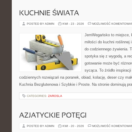
KUCHNIE ŚWIATA
POSTED BY ADMIN
KWI - 23 - 2026
MOŻLIWOŚĆ KOMENTOWA
JemWegańsko to miejsce, k
miłości do kuchni roślinnej
do codziennego żywienia. T
spotyka się z wygodą, a rec
gotowanie może być różnoro
sycąca. To źródło inspiracji
codziennych rozwiązań na poranek, obiad, kolację, deser czy mał
Kuchnia Bezglutenowa i Szybkie i Proste. Na stronie dominują p
CATEGORIES:
ZAROSLA
AZJATYCKIE POTĘGI
POSTED BY ADMIN
KWI - 20 - 2026
MOŻLIWOŚĆ KOMENTOWA