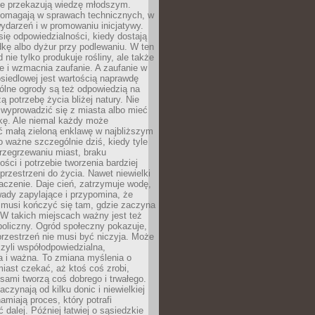
nie przekazują wiedzę młodszym.
pomagają w sprawach technicznych, w
wydarzeń i w promowaniu inicjatywy.
się odpowiedzialności, kiedy dostają
kę albo dyżur przy podlewaniu. W ten
 nie tylko produkuje rośliny, ale także
je i wzmacnia zaufanie. A zaufanie w
osiedlowej jest wartością naprawdę
ólne ogrody są też odpowiedzią na
ą potrzebę życia bliżej natury. Nie
wyprowadzić się z miasta albo mieć
kę. Ale niemal każdy może
ć małą zieloną enklawę w najbliższym
o ważne szczególnie dziś, kiedy tyle
rzegrzewaniu miast, braku
ości i potrzebie tworzenia bardziej
przestrzeni do życia. Nawet niewielki
czenie. Daje cień, zatrzymuje wodę,
ady zapylające i przypomina, że
 musi kończyć się tam, gdzie zaczyna
 W takich miejscach ważny jest też
oliczny. Ogród społeczny pokazuje,
rzestrzeń nie musi być niczyja. Może
zyli współodpowiedzialna,
a i ważna. To zmiana myślenia o
iast czekać, aż ktoś coś zrobi,
ami tworzą coś dobrego i trwałego.
aczynają od kilku donic i niewielkiej
amiają proces, który potrafi
 dalej. Później łatwiej o sąsiedzkie