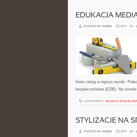
EDUKACJA MEDIA
POSTED BY ADMIN
STY - 15 -
które celują w lepsze wyniki. Po
bezpieczeństwa (EDB). Na stronie
CATEGORIES:
NAUKA A SPOŁECZ
STYLIZACJE NA 
POSTED BY ADMIN
STY - 14 -