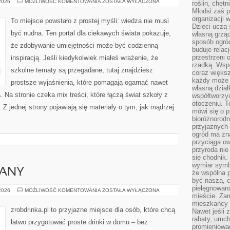
MATEMATYKA
 2026
MOŻLIWOŚĆ KOMENTOWANIA
ZOSTAŁA WYŁĄCZONA
roślin, chęt
I
Młodsi zaś 
LICZBY
organizacji 
To miejsce powstało z prostej myśli: wiedza nie musi
Dzieci uczą 
być nudna. Ten portal dla ciekawych świata pokazuje,
własną grząd
sposób ogród
że zdobywanie umiejętności może być codzienną
buduje relac
przestrzeni 
inspiracją. Jeśli kiedykolwiek miałeś wrażenie, że
rzadką. Wsp
szkolne tematy są przegadane, tutaj znajdziesz
coraz większ
każdy może 
prostsze wyjaśnienia, które pomagają ogarnąć nawet
własną dział
. Na stronie czeka mix treści, które łączą świat szkoły z
współtworzy
otoczeniu. T
Z jednej strony pojawiają się materiały o tym, jak mądrzej
mówi się o p
bioróżnorodn
przyjaznych 
ogród ma zna
przyciąga ow
przyroda nie
się chodnik.
wymiar symb
IANY
że wspólna p
być nasza, c
pielęgnowan
RUM
 2026
MOŻLIWOŚĆ KOMENTOWANIA
ZOSTAŁA WYŁĄCZONA
mieście. Zam
I
JEGO
mieszkańcy s
ODMIANY
zrobdrinka.pl to przyjazne miejsce dla osób, które chcą
Nawet jeśli z
rabaty, uruch
łatwo przygotować proste drinki w domu – bez
promieniować