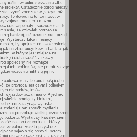
any roślin, wspólne sprzątanie albo
one projekty. Ostatecznie ogród między
je się czymś znacznie większym niż
rawy. To dowód na to, że nawet w
 zwyczajnym otoczeniu można
oczucie wspólnoty i sprawczości. To
mnienie, że człowiek potrzebuje
iemią bardziej, niż czasem sam przed
je. Wystarczy kilka miesięcy
a roślin, by spojrzeć na swoje osiedle
ej jak na zbiór budynków, a bardziej jak
nizm, w którym jest miejsce na
troskę i cichą radość z rzeczy
ród społeczny nie rozwiąże
iejskich problemów, ale potrafi zacząć
gdzie wcześniej nikt się jej nie
h zbudowanych z betonu i pośpiechu
yć, że przyroda jest czymś odległym,
nym dla parków, lasów i
h wyjazdów poza miasto. A jednak
ej właśnie pomiędzy blokami,
chodnikami zaczynają wyrastać
re zmieniają ten sposób myślenia.
zny nie potrzebuje wielkiej przestrzeni
go budżetu. Wystarczy kawałek ziemi,
 garść nasion i grupa ludzi, którzy
coś wspólnie. Reszta przychodzi
ajpierw pojawia się pomysł, potem
źniej pierwsze sadzonki, a z czasem