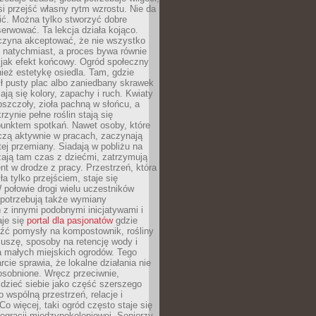
si przejść własny rytm wzrostu. Nie da
nić. Można tylko stworzyć dobre
serwować. Ta lekcja działa kojąco.
czyna akceptować, że nie wszystko
 natychmiast, a proces bywa równie
 jak efekt końcowy. Ogród społeczny
ież estetykę osiedla. Tam, gdzie
ł pusty plac albo zaniedbany skrawek
iają się kolory, zapachy i ruch. Kwiaty
pszczoły, zioła pachną w słońcu, a
rzynie pełne roślin stają się
punktem spotkań. Nawet osoby, które
czą aktywnie w pracach, zaczynają
tej przemiany. Siadają w pobliżu na
ają tam czas z dziećmi, zatrzymują
t w drodze z pracy. Przestrzeń, która
ła tylko przejściem, staje się
połowie drogi wielu uczestników
 potrzebują także wymiany
z innymi podobnymi inicjatywami i
aje się
portal dla pasjonatów
gdzie
źć pomysły na kompostownik, rośliny
uszę, sposoby na retencję wody i
la małych miejskich ogrodów. Tego
rcie sprawia, że lokalne działania nie
osobnione. Wręcz przeciwnie,
dzieć siebie jako część szerszego
o wspólną przestrzeń, relacje i
Co więcej, taki ogród często staje się
egracji międzypokoleniowej. Seniorzy,