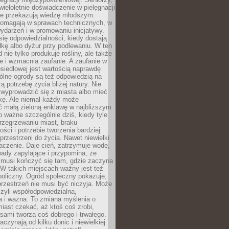
wieloletnie doświadczenie w pielęgnacji
nie przekazują wiedzę młodszym.
pomagają w sprawach technicznych, w
wydarzeń i w promowaniu inicjatywy.
się odpowiedzialności, kiedy dostają
kę albo dyżur przy podlewaniu. W ten
 nie tylko produkuje rośliny, ale także
je i wzmacnia zaufanie. A zaufanie w
osiedlowej jest wartością naprawdę
ólne ogrody są też odpowiedzią na
ą potrzebę życia bliżej natury. Nie
wyprowadzić się z miasta albo mieć
kę. Ale niemal każdy może
ć małą zieloną enklawę w najbliższym
o ważne szczególnie dziś, kiedy tyle
rzegrzewaniu miast, braku
ości i potrzebie tworzenia bardziej
przestrzeni do życia. Nawet niewielki
czenie. Daje cień, zatrzymuje wodę,
ady zapylające i przypomina, że
 musi kończyć się tam, gdzie zaczyna
 W takich miejscach ważny jest też
oliczny. Ogród społeczny pokazuje,
rzestrzeń nie musi być niczyja. Może
zyli współodpowiedzialna,
a i ważna. To zmiana myślenia o
iast czekać, aż ktoś coś zrobi,
ami tworzą coś dobrego i trwałego.
aczynają od kilku donic i niewielkiej