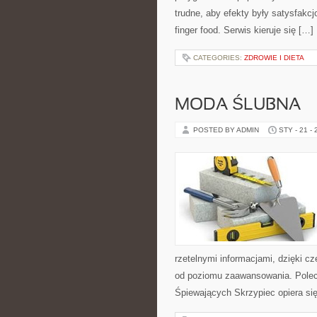
trudne, aby efekty były satysfakcj
finger food. Serwis kieruje się […]
CATEGORIES:
ZDROWIE I DIETA
MODA ŚLUBNA
POSTED BY ADMIN
STY - 21 -
rzetelnymi informacjami, dzięki 
od poziomu zaawansowania. Polec
Śpiewających Skrzypiec opiera się