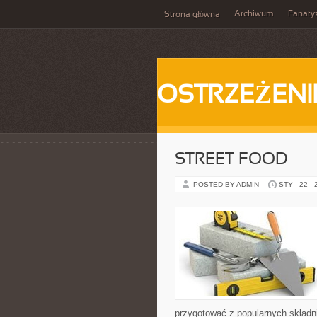
Archiwum
Fanat
Strona główna
OSTRZEŻENI
STREET FOOD
POSTED BY ADMIN
STY - 22 -
przygotować z popularnych składni