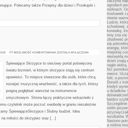
zaczyna nap
ogrodach jes
onujące. Polecamy także Przepisy dla dzieci i Przekąski i
roślinach. O
truskawek cz
równie ważne
Ludzie, którz
schodowej, 
konewkę, kto
inny zna się 
zbudować pr
się potrzebn
energię, któ
miejskiej co
MODA
 2026
MOŻLIWOŚĆ KOMENTOWANIA
ZOSTAŁA WYŁĄCZONA
ŚLUBNA
niezwykłą mo
dzień znają 
Śpiewające Skrzypce to sieciowy portal poświęcony
nagle widzą,
liść pomidor
światu brzmień, w którym skrzypce stają się centrum
owoce. Uczą 
opowieści. To miejsce stworzone dla osób, które chcą
folii, a poz
Dorośli z ko
rozwijać muzyczną wrażliwość, a także dla tych, którzy
kiedyś wynie
pragną pogłębiać warsztat na instrumencie
u dziadków. 
doświadczeń.
smyczkowym. Strona łączy praktyczne wskazówki z
bardzo szybk
Szczególnie 
czemu czytelnik może poczuć swobodę w graniu niezależnie
roślin przyw
amy ŚpiewająceSkrzypce i Ślubny budżet. Idea
przyzwyczai
rezultatów. W
 na miłości do skrzypiec oraz […]
Nasiono potr
a roślina mu