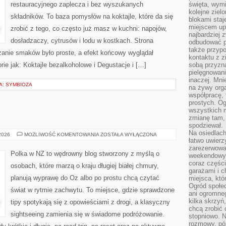
restauracyjnego zaplecza i bez wyszukanych
święta, wymi
kolejne ziel
składników. To baza pomysłów na koktajle, które da się
blokami sta
miejscem up
zrobić z tego, co często już masz w kuchni: napojów,
najbardziej
dosładzaczy, cytrusów i lodu w kostkach. Strona
odbudować p
także przypo
anie smaków było proste, a efekt końcowy wyglądał
kontaktu z z
rie jak: Koktajle bezalkoholowe i Degustacje i […]
sobą przyzna
pielęgnowani
inaczej. Mni
: SYMBIOZA
na żywy orga
współpracę, 
prostych. Og
wszystkich m
zmianę tam, 
spodziewał.
Na osiedlac
NOWA
 2026
MOŻLIWOŚĆ KOMENTOWANIA
ZOSTAŁA WYŁĄCZONA
ZELANDIA
łatwo uwierz
zarezerwowa
Polka w NZ to wędrowny blog stworzony z myślą o
weekendowyc
coraz części
osobach, które marzą o kraju długiej białej chmury,
garażami i 
planują wyprawę do Oz albo po prostu chcą czytać
miejsca, któ
Ogród społec
świat w rytmie zachwytu. To miejsce, gdzie sprawdzone
ani ogromne
kilka skrzyń,
tipy spotykają się z opowieściami z drogi, a klasyczny
chcą zrobić 
sightseeing zamienia się w świadome podróżowanie.
stopniowo. N
rozmowy, pó