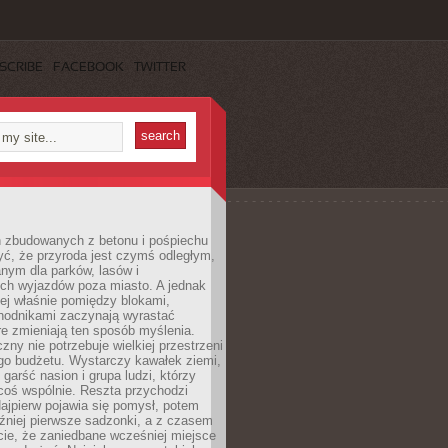
SCRIBE
FACEBOOK
TWITTER
h zbudowanych z betonu i pośpiechu
yć, że przyroda jest czymś odległym,
nym dla parków, lasów i
h wyjazdów poza miasto. A jednak
ej właśnie pomiędzy blokami,
chodnikami zaczynają wyrastać
re zmieniają ten sposób myślenia.
zny nie potrzebuje wielkiej przestrzeni
go budżetu. Wystarczy kawałek ziemi,
 garść nasion i grupa ludzi, którzy
coś wspólnie. Reszta przychodzi
ajpierw pojawia się pomysł, potem
źniej pierwsze sadzonki, a z czasem
cie, że zaniedbane wcześniej miejsce