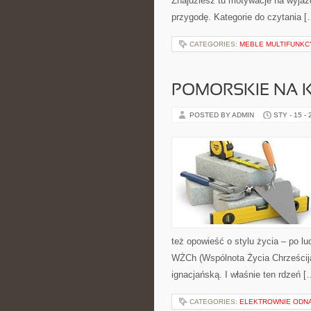
Znajdziesz tu motywacje na wyjazdy
przygodę. Kategorie do czytania [
CATEGORIES:
MEBLE MULTIFUNKC
POMORSKIE NA 
POSTED BY ADMIN
STY - 15 -
też opowieść o stylu życia – po l
WŻCh (Wspólnota Życia Chrześcija
ignacjańską. I właśnie ten rdzeń [
CATEGORIES:
ELEKTROWNIE ODN