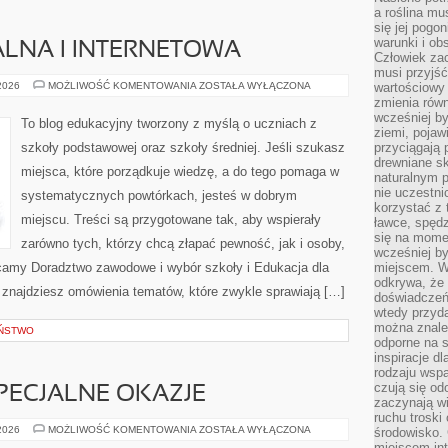
a roślina mu
się jej pogo
warunki i ob
LNA I INTERNETOWA
Człowiek za
musi przyjść
EDUKACJA
 2026
MOŻLIWOŚĆ KOMENTOWANIA
ZOSTAŁA WYŁĄCZONA
wartościowy
MEDIALNA
zmienia równ
I
wcześniej by
INTERNETOWA
To blog edukacyjny tworzony z myślą o uczniach z
ziemi, pojaw
szkoły podstawowej oraz szkoły średniej. Jeśli szukasz
przyciągają 
drewniane sk
miejsca, które porządkuje wiedzę, a do tego pomaga w
naturalnym 
nie uczestni
systematycznych powtórkach, jesteś w dobrym
korzystać z 
miejscu. Treści są przygotowane tak, aby wspierały
ławce, spędz
się na momen
zarówno tych, którzy chcą złapać pewność, jak i osoby,
wcześniej by
lecamy Doradztwo zawodowe i wybór szkoły i Edukacja dla
miejscem. W 
odkrywa, że
 znajdziesz omówienia tematów, które zwykle sprawiają […]
doświadczeń 
wtedy przyd
można znale
EŃSTWO
odporne na s
inspiracje d
rodzaju wspa
czują się od
SPECJALNE OKAZJE
zaczynają wi
ruchu troski 
STYLIZACJE
 2026
MOŻLIWOŚĆ KOMENTOWANIA
ZOSTAŁA WYŁĄCZONA
środowisko. 
NA
miejscem int