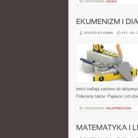
CATEGORIES:
NAUKA
EKUMENIZM I DI
POSTED BY ADMIN
STY - 20 -
treści trafiają zarówno do aktywnyc
Polecamy także: Papieże i ich dzi
CATEGORIES:
PALMTREEVIEW
MATEMATYKA I L