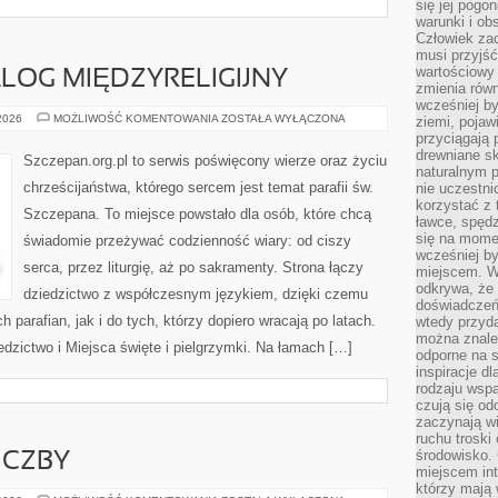
się jej pogo
warunki i ob
Człowiek za
musi przyjść
wartościowy
ALOG MIĘDZYRELIGIJNY
zmienia równ
wcześniej by
EKUMENIZM
 2026
MOŻLIWOŚĆ KOMENTOWANIA
ZOSTAŁA WYŁĄCZONA
ziemi, pojaw
I
przyciągają 
DIALOG
drewniane sk
MIĘDZYRELIGIJNY
Szczepan.org.pl to serwis poświęcony wierze oraz życiu
naturalnym 
chrześcijaństwa, którego sercem jest temat parafii św.
nie uczestni
korzystać z 
Szczepana. To miejsce powstało dla osób, które chcą
ławce, spędz
się na momen
świadomie przeżywać codzienność wiary: od ciszy
wcześniej by
serca, przez liturgię, aż po sakramenty. Strona łączy
miejscem. W 
odkrywa, że
dziedzictwo z współczesnym językiem, dzięki czemu
doświadczeń 
h parafian, jak i do tych, którzy dopiero wracają po latach.
wtedy przyd
można znale
edzictwo i Miejsca święte i pielgrzymki. Na łamach […]
odporne na s
inspiracje d
rodzaju wspa
czują się od
zaczynają wi
ruchu troski 
środowisko. 
ICZBY
miejscem int
którzy mają 