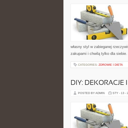
własny styl w zabieganej rzeczyw
zakupami i chwilą tylko dla siebi
CATEGORIES:
ZDROWIE I DIETA
DIY: DEKORACJE 
POSTED BY ADMIN
STY - 13 -