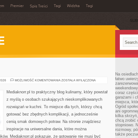
yzm
Premier
Tagi
Widzka
Tagi
Spis Treści
SUB
E
Na osiedlac
łatwo uwierz
STREET
 2026
MOŻLIWOŚĆ KOMENTOWANIA
ZOSTAŁA WYŁĄCZONA
zarezerwowa
FOOD
weekendowyc
Mediaknorr.pl to praktyczny blog kulinarny, który powstał
coraz części
garażami i 
z myślą o osobach szukających nieskomplikowanych
miejsca, któ
Ogród społec
rozwiązań w kuchni. To miejsce dla tych, którzy chcą
ani ogromne
gotować bez zbędnych komplikacji, a jednocześnie
kilka skrzyń,
chcą zrobić 
cenią smak domowych potraw. Na stronie znajdziesz
stopniowo. N
inspiracje na uniwersalne dania, które można
rozmowy, pó
także poczu
ków. Mediaknorr.pl pokazuje, że gotowanie nie musi być