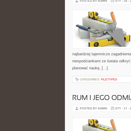
POSTED BY ADMIN
STY - 18 -
najbardziej tajemnicze zagadnienia
niespodziankami ze świata odkryć. 
planować naukę, […]
CATEGORIES:
FILETYPES
RUM I JEGO ODM
POSTED BY ADMIN
STY - 17 -