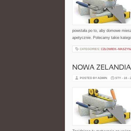
powstała po to, aby domowe miesz
apetycznie. Polecamy takie katego
CATEGORIES:
CZŁOWIEK–MASZYNA
NOWA ZELANDIA
POSTED BY ADMIN
STY - 16 -