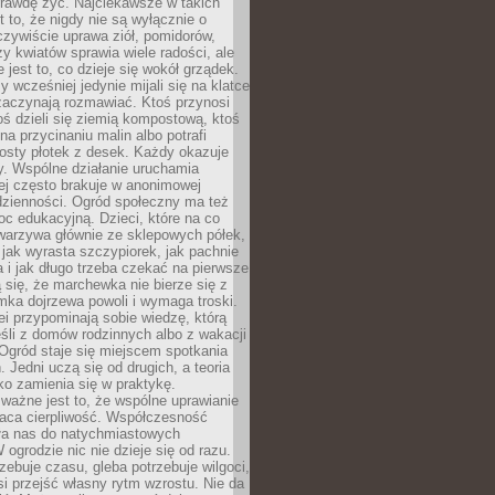
rawdę żyć. Najciekawsze w takich
t to, że nigdy nie są wyłącznie o
czywiście uprawa ziół, pomidorów,
y kwiatów sprawia wiele radości, ale
 jest to, co dzieje się wokół grządek.
y wcześniej jedynie mijali się na klatce
zaczynają rozmawiać. Ktoś przynosi
ś dzieli się ziemią kompostową, ktoś
na przycinaniu malin albo potrafi
osty płotek z desek. Każdy okazuje
y. Wspólne działanie uruchamia
rej często brakuje w anonimowej
dzienności. Ogród społeczny ma też
c edukacyjną. Dzieci, które na co
warzywa głównie ze sklepowych półek,
 jak wyrasta szczypiorek, jak pachnie
a i jak długo trzeba czekać na pierwsze
się, że marchewka nie bierze się z
iomka dojrzewa powoli i wymaga troski.
lei przypominają sobie wiedzę, którą
śli z domów rodzinnych albo z wakacji
Ogród staje się miejscem spotkania
 Jedni uczą się od drugich, a teoria
o zamienia się w praktykę.
ważne jest to, że wspólne uprawianie
raca cierpliwość. Współczesność
ła nas do natychmiastowych
 ogrodzie nic nie dzieje się od razu.
zebuje czasu, gleba potrzebuje wilgoci,
si przejść własny rytm wzrostu. Nie da