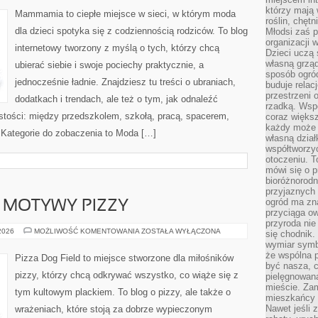
SPECJALNE
którzy mają 
OKAZJE
Mammamia to ciepłe miejsce w sieci, w którym moda
roślin, chęt
dla dzieci spotyka się z codziennością rodziców. To blog
Młodsi zaś 
organizacji 
internetowy tworzony z myślą o tych, którzy chcą
Dzieci uczą 
własną grząd
ubierać siebie i swoje pociechy praktycznie, a
sposób ogród
jednocześnie ładnie. Znajdziesz tu treści o ubraniach,
buduje relac
przestrzeni 
dodatkach i trendach, ale też o tym, jak odnaleźć
rzadką. Wsp
istości: między przedszkolem, szkołą, pracą, spacerem,
coraz większ
każdy może 
e. Kategorie do zobaczenia to Moda […]
własną dział
współtworzy
otoczeniu. T
mówi się o p
bioróżnorodn
przyjaznych 
ogród ma zna
I MOTYWY PIZZY
przyciąga ow
przyroda nie
DIY:
 2026
MOŻLIWOŚĆ KOMENTOWANIA
ZOSTAŁA WYŁĄCZONA
się chodnik.
DEKORACJE
wymiar symb
I
MOTYWY
że wspólna p
Pizza Dog Field to miejsce stworzone dla miłośników
PIZZY
być nasza, c
pizzy, którzy chcą odkrywać wszystko, co wiąże się z
pielęgnowan
mieście. Zam
tym kultowym plackiem. To blog o pizzy, ale także o
mieszkańcy s
Nawet jeśli z
wrażeniach, które stoją za dobrze wypieczonym