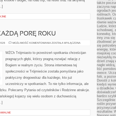
 krótkie i długie, na road trip, na reset oraz na aktywną
także poczu
…]
zaczyna nap
ogrodach jes
roślinach. O
YJNE
truskawek cz
równie ważne
Ludzie, którz
schodowej, 
KAŻDĄ PORĘ ROKU
konewkę, kto
inny zna się 
zbudować pr
POMORSKIE
 2026
MOŻLIWOŚĆ KOMENTOWANIA
ZOSTAŁA WYŁĄCZONA
się potrzebn
NA
KAŻDĄ
energię, któ
PORĘ
WŻCh Trójmiasto to przestrzeń spotkania chrześcijan
miejskiej co
ROKU
niezwykłą mo
pragnących głębi, którzy pragną rozwijać relację z
dzień znają 
nagle widzą,
Bogiem w realnym życiu. Strona internetowa tej
liść pomidor
społeczności w Trójmieście została pomyślana jako
owoce. Uczą 
folii, a poz
praktyczny drogowskaz dla każdego, kto już
Dorośli z ko
uczestniczy w spotkaniach. To nie tylko informacja, ale
kiedyś wynie
u dziadków. 
udzku. Polecamy Pytania od czytelników i Rodzinne atrakcje.
doświadczeń.
bardzo szybk
ńskiego) kojarzy się wielu osobom z duchowością
Szczególnie 
…]
roślin przyw
przyzwyczai
rezultatów. W
AWIALNE
Nasiono potr