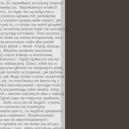
cie, że zaniedbane wcześniej miejsce
rawdę żyć. Najciekawsze w takich
t to, że nigdy nie są wyłącznie o
czywiście uprawa ziół, pomidorów,
y kwiatów sprawia wiele radości, ale
 jest to, co dzieje się wokół grządek.
y wcześniej jedynie mijali się na klatce
zaczynają rozmawiać. Ktoś przynosi
ś dzieli się ziemią kompostową, ktoś
na przycinaniu malin albo potrafi
osty płotek z desek. Każdy okazuje
y. Wspólne działanie uruchamia
rej często brakuje w anonimowej
dzienności. Ogród społeczny ma też
c edukacyjną. Dzieci, które na co
warzywa głównie ze sklepowych półek,
 jak wyrasta szczypiorek, jak pachnie
a i jak długo trzeba czekać na pierwsze
się, że marchewka nie bierze się z
iomka dojrzewa powoli i wymaga troski.
lei przypominają sobie wiedzę, którą
śli z domów rodzinnych albo z wakacji
Ogród staje się miejscem spotkania
 Jedni uczą się od drugich, a teoria
o zamienia się w praktykę.
ważne jest to, że wspólne uprawianie
raca cierpliwość. Współczesność
ła nas do natychmiastowych
 ogrodzie nic nie dzieje się od razu.
zebuje czasu, gleba potrzebuje wilgoci,