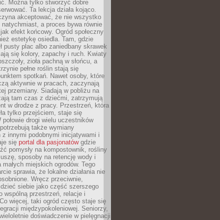
nić. Można tylko stworzyć dobre
serwować. Ta lekcja działa kojąco.
czyna akceptować, że nie wszystko
 natychmiast, a proces bywa równie
 jak efekt końcowy. Ogród społeczny
ież estetykę osiedla. Tam, gdzie
ł pusty plac albo zaniedbany skrawek
iają się kolory, zapachy i ruch. Kwiaty
pszczoły, zioła pachną w słońcu, a
rzynie pełne roślin stają się
punktem spotkań. Nawet osoby, które
czą aktywnie w pracach, zaczynają
tej przemiany. Siadają w pobliżu na
ają tam czas z dziećmi, zatrzymują
t w drodze z pracy. Przestrzeń, która
ła tylko przejściem, staje się
połowie drogi wielu uczestników
 potrzebują także wymiany
z innymi podobnymi inicjatywami i
aje się
portal dla pasjonatów
gdzie
źć pomysły na kompostownik, rośliny
uszę, sposoby na retencję wody i
la małych miejskich ogrodów. Tego
rcie sprawia, że lokalne działania nie
osobnione. Wręcz przeciwnie,
dzieć siebie jako część szerszego
o wspólną przestrzeń, relacje i
Co więcej, taki ogród często staje się
egracji międzypokoleniowej. Seniorzy,
wieloletnie doświadczenie w pielęgnacji