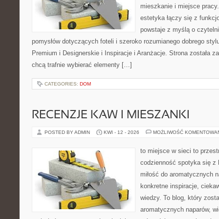
mieszkanie i miejsce pracy.
estetyka łączy się z funkcj
powstaje z myślą o czyteln
pomysłów dotyczących foteli i szeroko rozumianego dobrego styl
Premium i Designerskie i Inspiracje i Aranżacje. Strona została z
chcą trafnie wybierać elementy […]
CATEGORIES:
DOM
RECENZJE KAW I MIESZANKI
POSTED BY ADMIN
KWI - 12 - 2026
MOŻLIWOŚĆ KOMENTOWA
to miejsce w sieci to przes
codzienność spotyka się z 
miłość do aromatycznych n
konkretne inspiracje, cieka
wiedzy. To blog, który zost
aromatycznych naparów, wiel