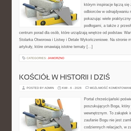
którym inspiracje łączą się
odbiorców w odnajdywaniu na
pokazując wiele praktyczn
podłogami, a także z przes
centrum porad dla osób, które urządzają wnętrze od podstaw. War
Stolarka Otworowa i Listwy i Detale Wykończeniowe. Na stronie
artykuły, które omawiają istotne tematy […]
CATEGORIES:
JAWORZNO
KOŚCIÓŁ W HISTORII I DZIŚ
POSTED BY ADMIN
KWI - 6 - 2026
MOŻLIWOŚĆ KOMENTOWAN
Portal chrześcijański pośw
poszukujących Boga, który
wewnętrznym. To zakątek i
zaufanie Bogu nie jest zamkn
codziennych relacjach, w za