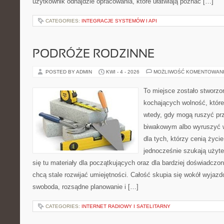
użytkownik odnajdzie opracowania, które ułatwiają poznać […]
CATEGORIES:
INTEGRACJE SYSTEMÓW I API
PODRÓŻE RODZINNE
POSTED BY ADMIN
KWI - 4 - 2026
MOŻLIWOŚĆ KOMENTOWAN
To miejsce zostało stworz
kochających wolność, które
wtedy, gdy mogą ruszyć pr
biwakowym albo wyruszyć w
dla tych, którzy cenią życie 
jednocześnie szukają użyte
się tu materiały dla początkujących oraz dla bardziej doświadczo
chcą stale rozwijać umiejętności. Całość skupia się wokół wyjazdó
swoboda, rozsądne planowanie i […]
CATEGORIES:
INTERNET RADIOWY I SATELITARNY