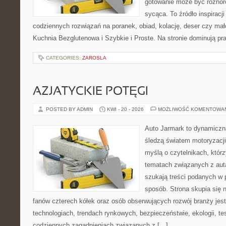
gotowanie może być różnoro
sycąca. To źródło inspiracji
codziennych rozwiązań na poranek, obiad, kolację, deser czy mał
Kuchnia Bezglutenowa i Szybkie i Proste. Na stronie dominują p
CATEGORIES:
ZAROSLA
AZJATYCKIE POTĘGI
POSTED BY ADMIN
KWI - 20 - 2026
MOŻLIWOŚĆ KOMENTOWA
Auto Jarmark to dynamiczna
śledzą światem motoryzacji
myślą o czytelnikach, któr
tematach związanych z aut
szukają treści podanych w 
sposób. Strona skupia się 
fanów czterech kółek oraz osób obserwujących rozwój branży jes
technologiach, trendach rynkowych, bezpieczeństwie, ekologii, t
codziennych zagadnieniach związanych z […]