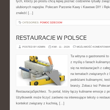
tych, którzy po prostu chcą lepiej poznać codzienne rytuały zwi
ulubionych napojów. Polecam Parzenie Kawy i Kawowe DIY i Ręko
znaleźć […]
CATEGORIES:
POMOC DZIECIOM
RESTAURACJE W POLSCE
POSTED BY ADMIN
KWI - 11 - 2026
MOŻLIWOŚĆ KOMENTOWA
Ta witryna o gastronomii t
z myślą o fanach kulinarnyc
się na restauracjach z całe
na tematach związanych z l
podróżami kulinarnymi, tes
branży. Zobacz też Polecan
RestauracjaSpichlerz. To portal, który łączy kulinarne emocje z p
Użytkownik może liczyć zarówno na interesujące teksty o restaura
kontekst związany z kuchnią, […]