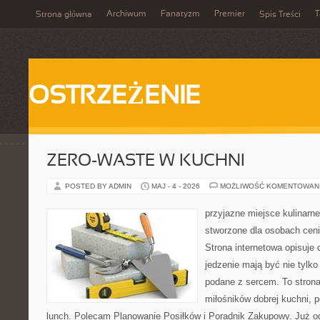
Archiwum
Fanatyzm
Premier
T
Strona główna
Spis Treści
OSTRZEŻENIE
ZERO-WASTE W KUCHNI
POSTED BY ADMIN
MAJ - 4 - 2026
MOŻLIWOŚĆ KOMENTOWAN
przyjazne miejsce kulinarne 
stworzone dla osobach cen
Strona internetowa opisuje 
jedzenie mają być nie tylko
podane z sercem. To strona
miłośników dobrej kuchni,
lunch. Polecam Planowanie Posiłków i Poradnik Zakupowy. Już o