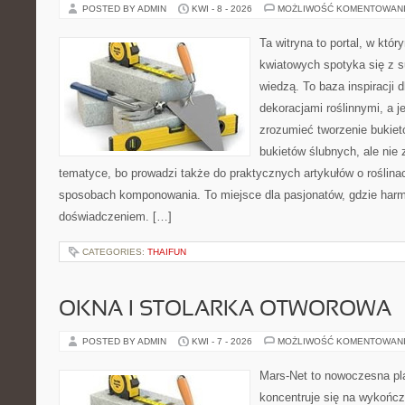
POSTED BY ADMIN
KWI - 8 - 2026
MOŻLIWOŚĆ KOMENTOWAN
Ta witryna to portal, w któ
kwiatowych spotyka się z s
wiedzą. To baza inspiracji d
dekoracjami roślinnymi, a j
zrozumieć tworzenie bukiet
bukietów ślubnych, ale nie 
tematyce, bo prowadzi także do praktycznych artykułów o roślinac
sposobach komponowania. To miejsce dla pasjonatów, gdzie harm
doświadczeniem. […]
CATEGORIES:
THAIFUN
OKNA I STOLARKA OTWOROWA
POSTED BY ADMIN
KWI - 7 - 2026
MOŻLIWOŚĆ KOMENTOWAN
Mars-Net to nowoczesna pla
koncentruje się na wykończ