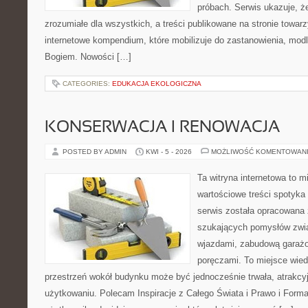
próbach. Serwis ukazuje, 
zrozumiałe dla wszystkich, a treści publikowane na stronie towarz
internetowe kompendium, które mobilizuje do zastanowienia, modli
Bogiem. Nowości […]
CATEGORIES:
EDUKACJA EKOLOGICZNA
KONSERWACJA I RENOWACJA
POSTED BY ADMIN
KWI - 5 - 2026
MOŻLIWOŚĆ KOMENTOWAN
Ta witryna internetowa to m
wartościowe treści spotyka 
serwis została opracowana 
szukających pomysłów zwią
wjazdami, zabudową garażo
poręczami. To miejsce wiedz
przestrzeń wokół budynku może być jednocześnie trwała, atrakcy
użytkowaniu. Polecam Inspiracje z Całego Świata i Prawo i Forma