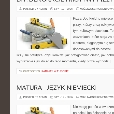
DIY: DEKORACJE I MOTYWY PIZZY
POSTED BY ADMIN
STY - 13 - 2026
MOŻLIWOŚĆ KOMENTOWA
Pizza Dog Field to miejsce
pizzy, którzy chcą odkrywa
tym kultowym plackiem. To b
wrażeniach, które stoją za
ciastem, ciągnącym się se
dopasowanymi do nastroju. 
liczy się praktyka, czyli konkret: jak przygotować ciasto, jak dob
wyprażanie i jak dojść do tego momentu, kiedy pizza wychodzi [
CATEGORIES:
KARPATY W EUROPIE
MATURA – JĘZYK NIEMIECKI
POSTED BY ADMIN
STY - 12 - 2026
MOŻLIWOŚĆ KOMENTOWA
Nie mogę pomóc w tworzeniu
przecieki lub ściąganie na 