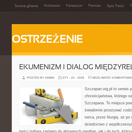
Archiwum
Fanatyzm
Premier
T
Strona główna
Spis Treści
OSTRZEŻENIE
EKUMENIZM I DIALOG MIĘDZYREL
POSTED BY ADMIN
STY - 20 - 2026
MOŻLIWOŚĆ KOMENTOWA
Szczepan.org.pl to serwis 
chrześcijaństwa, którego se
Szczepana. To miejsce pows
świadomie przeżywać codzi
serca, przez liturgię, aż p
dziedzictwo z współczesny
treści trafiają zarówno do aktywnych parafian, jak i do tych, którz