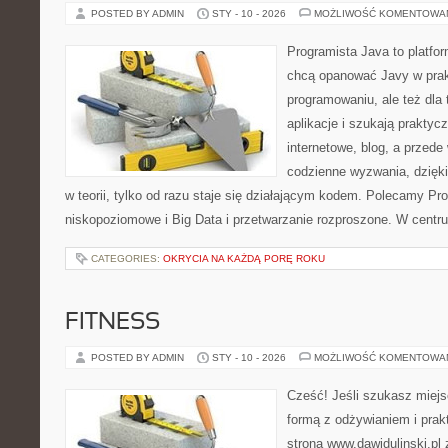
POSTED BY ADMIN
STY - 10 - 2026
MOŻLIWOŚĆ KOMENTOWA
Programista Java to platfo
chcą opanować Javy w prakt
programowaniu, ale też dla 
aplikacje i szukają praktyc
internetowe, blog, a przede
codzienne wyzwania, dzięki
w teorii, tylko od razu staje się działającym kodem. Polecamy P
niskopoziomowe i Big Data i przetwarzanie rozproszone. W centru
CATEGORIES:
OKRYCIA NA KAŻDĄ PORĘ ROKU
FITNESS
POSTED BY ADMIN
STY - 10 - 2026
MOŻLIWOŚĆ KOMENTOWA
Cześć! Jeśli szukasz miejs
formą z odżywianiem i pra
strona www.dawidulinski.pl