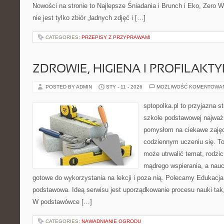
Nowości na stronie to Najlepsze Śniadania i Brunch i Eko, Zero W
nie jest tylko zbiór „ładnych zdjęć i […]
CATEGORIES:
PRZEPISY Z PRZYPRAWAMI
ZDROWIE, HIGIENA I PROFILAKT
POSTED BY ADMIN
STY - 11 - 2026
MOŻLIWOŚĆ KOMENTOWA
sptopolka.pl to przyjazna 
szkole podstawowej najważ
pomysłom na ciekawe zajęc
codziennym uczeniu się. To
może utrwalić temat, rodzic
mądrego wspierania, a nauc
gotowe do wykorzystania na lekcji i poza nią. Polecamy Edukacj
podstawowa. Ideą serwisu jest uporządkowanie procesu nauki tak, 
W podstawówce […]
CATEGORIES:
NAWADNIANIE OGRODU