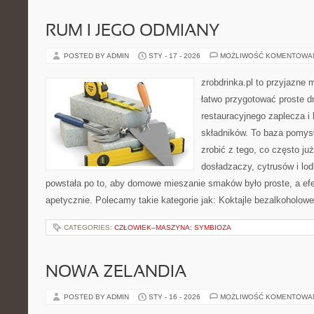
RUM I JEGO ODMIANY
POSTED BY ADMIN
STY - 17 - 2026
MOŻLIWOŚĆ KOMENTOWA
zrobdrinka.pl to przyjazne 
łatwo przygotować proste d
restauracyjnego zaplecza 
składników. To baza pomysłó
zrobić z tego, co często ju
dosładzaczy, cytrusów i lo
powstała po to, aby domowe mieszanie smaków było proste, a ef
apetycznie. Polecamy takie kategorie jak: Koktajle bezalkoholowe
CATEGORIES:
CZŁOWIEK–MASZYNA: SYMBIOZA
NOWA ZELANDIA
POSTED BY ADMIN
STY - 16 - 2026
MOŻLIWOŚĆ KOMENTOWA