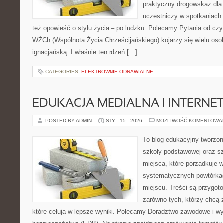
praktyczny drogowskaz dla 
uczestniczy w spotkaniach. 
też opowieść o stylu życia – po ludzku. Polecamy Pytania od czyt
WŻCh (Wspólnota Życia Chrześcijańskiego) kojarzy się wielu os
ignacjańską. I właśnie ten rdzeń […]
CATEGORIES:
ELEKTROWNIE ODNAWIALNE
EDUKACJA MEDIALNA I INTERN
POSTED BY ADMIN
STY - 15 - 2026
MOŻLIWOŚĆ KOMENTOWA
To blog edukacyjny tworzon
szkoły podstawowej oraz sz
miejsca, które porządkuje 
systematycznych powtórkac
miejscu. Treści są przygot
zarówno tych, którzy chcą 
które celują w lepsze wyniki. Polecamy Doradztwo zawodowe i wy