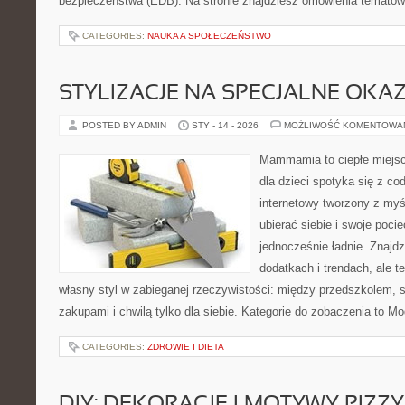
bezpieczeństwa (EDB). Na stronie znajdziesz omówienia tematów,
CATEGORIES:
NAUKA A SPOŁECZEŃSTWO
STYLIZACJE NA SPECJALNE OKAZ
POSTED BY ADMIN
STY - 14 - 2026
MOŻLIWOŚĆ KOMENTOWA
Mammamia to ciepłe miejsc
dla dzieci spotyka się z co
internetowy tworzony z myś
ubierać siebie i swoje poci
jednocześnie ładnie. Znajdz
dodatkach i trendach, ale t
własny styl w zabieganej rzeczywistości: między przedszkolem, 
zakupami i chwilą tylko dla siebie. Kategorie do zobaczenia to M
CATEGORIES:
ZDROWIE I DIETA