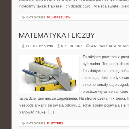
Polecamy także: Papieże i ich dziedzictwo i Miejsca święte i pie
CATEGORIES:
PALMTREEVIEW
MATEMATYKA I LICZBY
POSTED BY ADMIN
STY - 18 - 2026
MOŻLIWOŚĆ KOMENTOWA
To miejsce powstało z prost
być nudna. Ten portal dla 
że zdobywanie umiejętnośc
inspiracją. Jeśli kiedykolwi
szkolne tematy są przegada
prostsze wyjaśnienia, któr
najbardziej tajemnicze zagadnienia. Na stronie czeka mix treści, k
niespodziankami ze świata odkryć. Z jednej strony pojawiają się m
planować naukę, […]
CATEGORIES:
FILETYPES