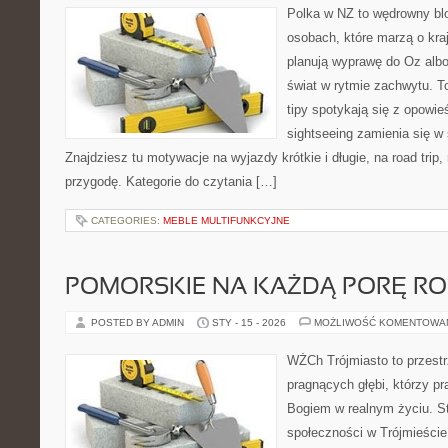
Polka w NZ to wędrowny bl
osobach, które marzą o kraj
planują wyprawę do Oz albo
świat w rytmie zachwytu. T
tipy spotykają się z opowie
sightseeing zamienia się 
Znajdziesz tu motywacje na wyjazdy krótkie i długie, na road trip,
przygodę. Kategorie do czytania […]
CATEGORIES:
MEBLE MULTIFUNKCYJNE
POMORSKIE NA KAŻDĄ PORĘ R
POSTED BY ADMIN
STY - 15 - 2026
MOŻLIWOŚĆ KOMENTOWA
WŻCh Trójmiasto to przestr
pragnących głębi, którzy pr
Bogiem w realnym życiu. St
społeczności w Trójmieście