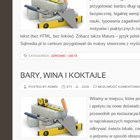
przygotować bardzo długi o
bezpiecznej, legalnej wersj
nauki, typowania zagadnień
motywów i praktycznych ćw
tekst (bez HTML, bez linków). Zobacz także Matura – język polski
Sqlmedia.pl to centrum przygotowań do matury stworzone z myślą
CATEGORIES:
ZDROWIE I DIETA
BARY, WINA I KOKTAJLE
POSTED BY ADMIN
STY - 11 - 2026
MOŻLIWOŚĆ KOMENTOWA
Witamy w miejscu, które po
i apetytu na nowe doświadcz
przewodnik po restauracjac
w najciekawszych regionach 
odkrywać świeże lokale, ce
o jedzeniu w sposób obrazow