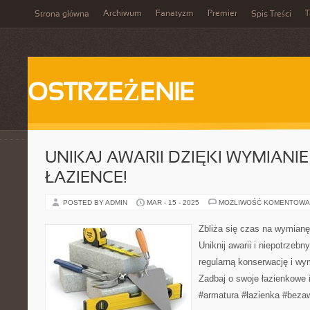
Archiwum
Fanatyzm
Premier
T
Strona główna
Spis Treści
OSTRZEŻENIE
UNIKAJ AWARII DZIĘKI WYMIANI
ŁAZIENCE!
POSTED BY ADMIN
MAR - 15 - 2025
MOŻLIWOŚĆ KOMENTOWA
Zbliża się czas na wymianę
Uniknij awarii i niepotrzeb
regularną konserwację i wy
Zadbaj o swoje łazienkowe i
#armatura #łazienka #bezaw