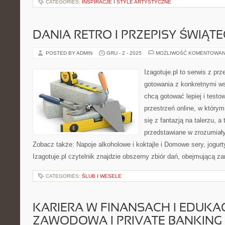
CATEGORIES:
INSPIRACJE I STYLE ARTYSTYCZNE
DANIA RETRO I PRZEPISY ŚWIĄT
POSTED BY ADMIN
GRU - 2 - 2025
MOŻLIWOŚĆ KOMENTOWAN
Izagotuje.pl to serwis z prz
gotowania z konkretnymi w
chcą gotować lepiej i testo
przestrzeń online, w który
się z fantazją na talerzu, a
przedstawiane w zrozumiał
Zobacz także: Napoje alkoholowe i koktajle i Domowe sery, jogurty
Izagotuje.pl czytelnik znajdzie obszerny zbiór dań, obejmującą z
CATEGORIES:
ŚLUB I WESELE
KARIERA W FINANSACH I EDUKA
ZAWODOWA I PRIVATE BANKING 