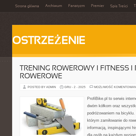
Archiwum
Fanatyzm
Premier
T
Strona główna
Spis Treści
OSTRZEŻENIE
TRENING ROWEROWY I FITNESS I
ROWEROWE
POSTED BY ADMIN
GRU - 2 - 2025
MOŻLIWOŚĆ KOMENTOWAN
ProfiBike.pl to serwis inte
dwóm kółkom oraz wszystki
podróżowaniem na bicyklu. 
którym zamiłowanie do rowe
informacją, inspirującymi hi
dla osób na każdym poziomi