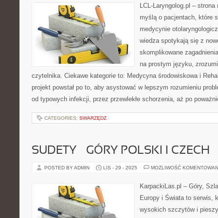
LCL-Laryngolog.pl – stron
myślą o pacjentach, które 
medycynie otolaryngologicz
wiedza spotykają się z no
skomplikowane zagadnieni
na prostym języku, zrozum
czytelnika. Ciekawe kategorie to: Medycyna środowiskowa i Rehabil
projekt powstał po to, aby asystować w lepszym rozumieniu prob
od typowych infekcji, przez przewlekłe schorzenia, aż po poważn
CATEGORIES:
SWARZĘDZ
SUDETY – GÓRY POLSKI I CZECH
POSTED BY ADMIN
LIS - 29 - 2025
MOŻLIWOŚĆ KOMENTOWAN
KarpackiLas.pl – Góry, Szl
Europy i Świata to serwis, 
wysokich szczytów i pieszy