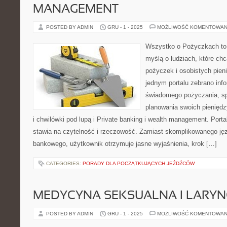
MANAGEMENT
POSTED BY ADMIN
GRU - 1 - 2025
MOŻLIWOŚĆ KOMENTOWAN
Wszystko o Pożyczkach to s
myślą o ludziach, które chc
pożyczek i osobistych pien
jednym portalu zebrano inf
świadomego pożyczania, sp
planowania swoich pienięd
i chwilówki pod lupą i Private banking i wealth management. Por
stawia na czytelność i rzeczowość. Zamiast skomplikowanego ję
bankowego, użytkownik otrzymuje jasne wyjaśnienia, krok […]
CATEGORIES:
PORADY DLA POCZĄTKUJĄCYCH JEŹDŹCÓW
MEDYCYNA SEKSUALNA I LARY
POSTED BY ADMIN
GRU - 1 - 2025
MOŻLIWOŚĆ KOMENTOWAN