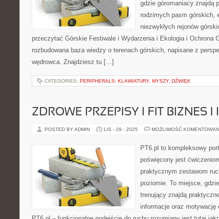
gdzie góromaniacy znajdą 
rodzimych pasm górskich, 
niezwykłych rejonów górski
przeczytać Górskie Festiwale i Wydarzenia i Ekologia i Ochrona G
rozbudowana baza wiedzy o terenach górskich, napisane z persp
wędrowca. Znajdziesz tu […]
CATEGORIES:
PERIPHERALS: KLAWIATURY, MYSZY, DŹWIĘK
ZDROWE PRZEPISY I FIT BIZNES I
POSTED BY ADMIN
LIS - 29 - 2025
MOŻLIWOŚĆ KOMENTOWAN
PT6.pl to kompleksowy porta
poświęcony jest ćwiczenio
praktycznym zestawom ruc
poziomie. To miejsce, gdzi
trenujący znajdą praktyczn
informacje oraz motywację d
PT6.pl – funkcjonalne podejście do ruchu rozumiany jest tutaj jak