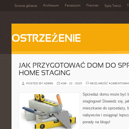
Archiwum
Fanatyzm
Premier
T
Strona główna
Spis Treści
OSTRZEŻENIE
JAK PRZYGOTOWAĆ DOM DO SP
HOME STAGING
POSTED BY ADMIN
KWI - 22 - 2025
MOŻLIWOŚĆ KOMENTOWA
Sprzedaż domu może być ła
stagingowi! Dowiedz się, j
mieszkanie do sprzedaży, b
nabywców i osiągnąć lepsz
porady na blogu!