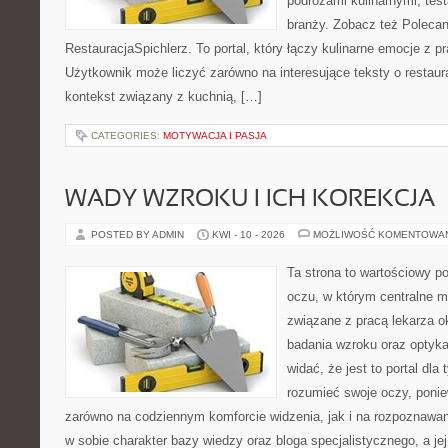
podróżami kulinarnymi, tes
branży. Zobacz też Polecan
RestauracjaSpichlerz. To portal, który łączy kulinarne emocje z p
Użytkownik może liczyć zarówno na interesujące teksty o restaura
kontekst związany z kuchnią, […]
CATEGORIES:
MOTYWACJA I PASJA
WADY WZROKU I ICH KOREKCJA
POSTED BY ADMIN
KWI - 10 - 2026
MOŻLIWOŚĆ KOMENTOWA
Ta strona to wartościowy p
oczu, w którym centralne m
związane z pracą lekarza ok
badania wzroku oraz optyka
widać, że jest to portal dla 
rozumieć swoje oczy, ponie
zarówno na codziennym komforcie widzenia, jak i na rozpoznawan
w sobie charakter bazy wiedzy oraz bloga specjalistycznego, a je