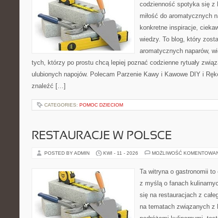
codzienność spotyka się z 
miłość do aromatycznych n
konkretne inspiracje, cieka
wiedzy. To blog, który zost
aromatycznych naparów, wiel
tych, którzy po prostu chcą lepiej poznać codzienne rytuały zwi
ulubionych napojów. Polecam Parzenie Kawy i Kawowe DIY i Ręko
znaleźć […]
CATEGORIES:
POMOC DZIECIOM
RESTAURACJE W POLSCE
POSTED BY ADMIN
KWI - 11 - 2026
MOŻLIWOŚĆ KOMENTOWA
Ta witryna o gastronomii t
z myślą o fanach kulinarnyc
się na restauracjach z całe
na tematach związanych z l