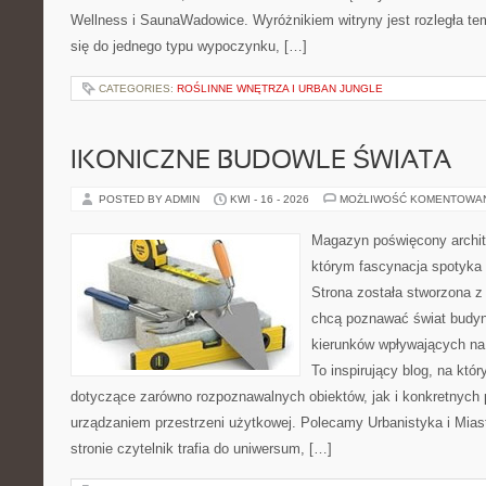
Wellness i SaunaWadowice. Wyróżnikiem witryny jest rozległa te
się do jednego typu wypoczynku, […]
CATEGORIES:
ROŚLINNE WNĘTRZA I URBAN JUNGLE
IKONICZNE BUDOWLE ŚWIATA
POSTED BY ADMIN
KWI - 16 - 2026
MOŻLIWOŚĆ KOMENTOWA
Magazyn poświęcony archite
którym fascynacja spotyka
Strona została stworzona z
chcą poznawać świat budynk
kierunków wpływających na 
To inspirujący blog, na któ
dotyczące zarówno rozpoznawalnych obiektów, jak i konkretnyc
urządzaniem przestrzeni użytkowej. Polecamy Urbanistyka i Miast
stronie czytelnik trafia do uniwersum, […]