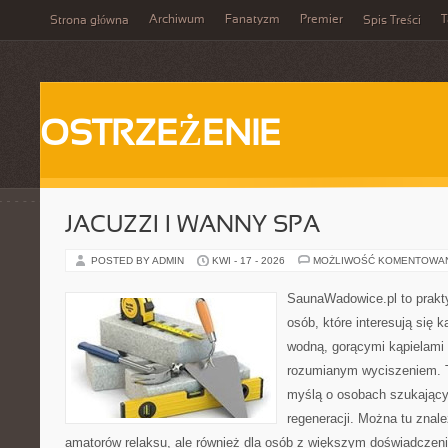
Archiwum
Fanatyzm
Premier
T
Strona główna
Spis Treści
OSTRZEŻENIE
JACUZZI I WANNY SPA
POSTED BY ADMIN
KWI - 17 - 2026
MOŻLIWOŚĆ KOMENTOWA
SaunaWadowice.pl to prakt
osób, które interesują się k
wodną, gorącymi kąpielami
rozumianym wyciszeniem. T
myślą o osobach szukającyc
regeneracji. Można tu znal
amatorów relaksu, ale również dla osób z większym doświadcze