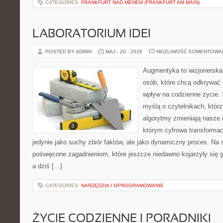
CATEGORIES:
FRANKFURT NAD MENEM (FRANKFURT AM MAIN)
LABORATORIUM IDEI
POSTED BY ADMIN
MAJ - 20 - 2026
MOŻLIWOŚĆ KOMENTOWA
Augmentyka to wizjonerska 
osób, które chcą odkrywać ś
wpływ na codzienne życie. 
myślą o czytelnikach, którzy
algorytmy zmieniają nasze r
którym cyfrowa transformac
jedynie jako suchy zbiór faktów, ale jako dynamiczny proces. Na
poświęcone zagadnieniom, które jeszcze niedawno kojarzyły się 
a dziś […]
CATEGORIES:
NARZĘDZIA I OPROGRAMOWANIE
ŻYCIE CODZIENNE I PORADNIKI