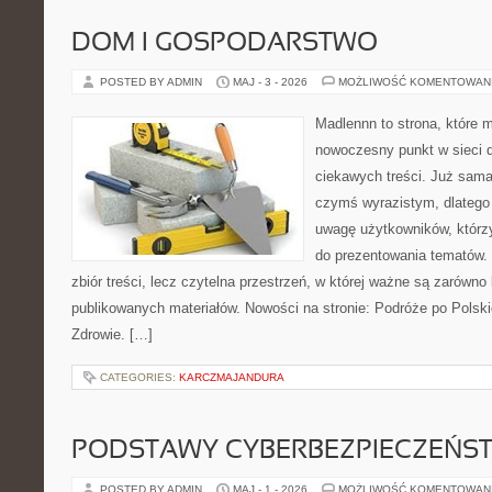
DOM I GOSPODARSTWO
POSTED BY ADMIN
MAJ - 3 - 2026
MOŻLIWOŚĆ KOMENTOWAN
Madlennn to strona, które 
nowoczesny punkt w sieci 
ciekawych treści. Już sama
czymś wyrazistym, dlatego
uwagę użytkowników, którzy
do prezentowania tematów. 
zbiór treści, lecz czytelna przestrzeń, w której ważne są zarówno 
publikowanych materiałów. Nowości na stronie: Podróże po Polski
Zdrowie. […]
CATEGORIES:
KARCZMAJANDURA
PODSTAWY CYBERBEZPIECZEŃS
POSTED BY ADMIN
MAJ - 1 - 2026
MOŻLIWOŚĆ KOMENTOWAN