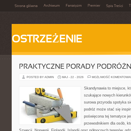
Archiwum
Fanatyzm
Premier
T
Strona główna
Spis Treści
OSTRZEŻENIE
PRAKTYCZNE PORADY PODRÓŻN
POSTED BY ADMIN
MAJ - 22 - 2026
MOŻLIWOŚĆ KOMENTOWA
Skandynawia to miejsce, któ
szukające nowych kierunkó
surowa przyroda spotyka si
podróż może stać się inspir
poświęcona tej tematyce j
przewodnikiem dla osób, kt
Szwecji, Norwegii, Finlandii, Islandii oraz północnych terenów, gd