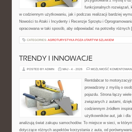
przygotowana z myślą o uż
funkcjonalnych rozwiązań, 
w codziennym użytkowaniu, jak i podczas realizacji bardziej wym
Nowości to Ataki i Incydenty i Recenzje Sprzętu i Oprogramowania
opracowana w taki sposób, aby odpowiadać na potrzeby różnych 
CATEGORIES:
AGROTURYSTYKA POZA UTARTYM SZLAKIEM
TRENDY I INNOWACJE
POSTED BY ADMIN
MAJ - 4 - 2026
MOŻLIWOŚĆ KOMENTOWAN
Rentdabcar to motoryzacyjn
prowadzony z myślą o osob
pojazdu. Strona łączy wiel
związanych z autami, dzię
codziennym źródłem inspira
użytkowników aut, jak i dla 
analizują świat zakupu samochodów. To miejsce w sieci, w który
dotyczące różnych aspektów korzystania z auta, od porównywani