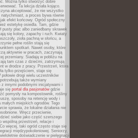
nić. Można tylko stworzyć dobre
serwować. Ta lekcja działa kojąco.
czyna akceptować, że nie wszystko
 natychmiast, a proces bywa równie
 jak efekt końcowy. Ogród społeczny
ież estetykę osiedla. Tam, gdzie
ł pusty plac albo zaniedbany skrawek
iają się kolory, zapachy i ruch. Kwiaty
pszczoły, zioła pachną w słońcu, a
rzynie pełne roślin stają się
punktem spotkań. Nawet osoby, które
czą aktywnie w pracach, zaczynają
tej przemiany. Siadają w pobliżu na
ają tam czas z dziećmi, zatrzymują
t w drodze z pracy. Przestrzeń, która
ła tylko przejściem, staje się
połowie drogi wielu uczestników
 potrzebują także wymiany
z innymi podobnymi inicjatywami i
aje się
portal dla pasjonatów
gdzie
źć pomysły na kompostownik, rośliny
uszę, sposoby na retencję wody i
la małych miejskich ogrodów. Tego
rcie sprawia, że lokalne działania nie
osobnione. Wręcz przeciwnie,
dzieć siebie jako część szerszego
o wspólną przestrzeń, relacje i
Co więcej, taki ogród często staje się
egracji międzypokoleniowej. Seniorzy,
wieloletnie doświadczenie w pielęgnacji