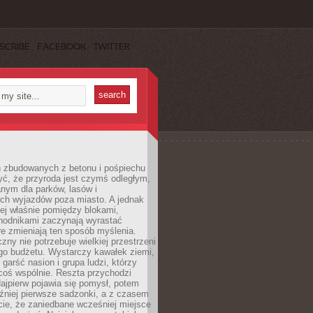
SCRIBE
FACEBOOK
TWITTER
h zbudowanych z betonu i pośpiechu
yć, że przyroda jest czymś odległym,
nym dla parków, lasów i
h wyjazdów poza miasto. A jednak
ej właśnie pomiędzy blokami,
chodnikami zaczynają wyrastać
re zmieniają ten sposób myślenia.
zny nie potrzebuje wielkiej przestrzeni
go budżetu. Wystarczy kawałek ziemi,
 garść nasion i grupa ludzi, którzy
coś wspólnie. Reszta przychodzi
ajpierw pojawia się pomysł, potem
źniej pierwsze sadzonki, a z czasem
cie, że zaniedbane wcześniej miejsce