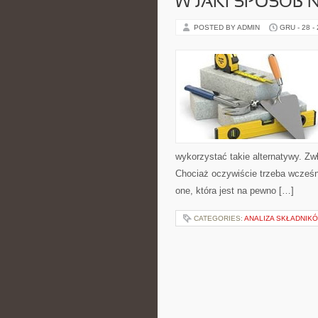
W JAKI SPOSÓB
POSTED BY ADMIN
GRU - 28 -
wykorzystać takie alternatywy. Zw
Chociaż oczywiście trzeba wcześ
one, która jest na pewno […]
CATEGORIES:
ANALIZA SKŁADNIK