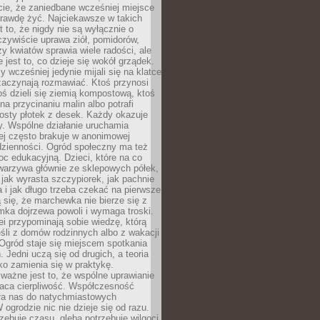
cie, że zaniedbane wcześniej miejsce
rawdę żyć. Najciekawsze w takich
t to, że nigdy nie są wyłącznie o
czywiście uprawa ziół, pomidorów,
y kwiatów sprawia wiele radości, ale
 jest to, co dzieje się wokół grządek.
y wcześniej jedynie mijali się na klatce
zaczynają rozmawiać. Ktoś przynosi
ś dzieli się ziemią kompostową, ktoś
na przycinaniu malin albo potrafi
osty płotek z desek. Każdy okazuje
y. Wspólne działanie uruchamia
rej często brakuje w anonimowej
dzienności. Ogród społeczny ma też
c edukacyjną. Dzieci, które na co
warzywa głównie ze sklepowych półek,
 jak wyrasta szczypiorek, jak pachnie
a i jak długo trzeba czekać na pierwsze
się, że marchewka nie bierze się z
iomka dojrzewa powoli i wymaga troski.
lei przypominają sobie wiedzę, którą
śli z domów rodzinnych albo z wakacji
Ogród staje się miejscem spotkania
 Jedni uczą się od drugich, a teoria
o zamienia się w praktykę.
ważne jest to, że wspólne uprawianie
raca cierpliwość. Współczesność
ła nas do natychmiastowych
 ogrodzie nic nie dzieje się od razu.
zebuje czasu, gleba potrzebuje wilgoci,