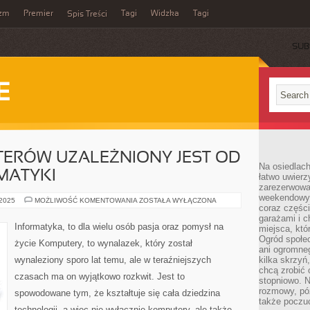
yzm
Premier
Tagi
Widzka
Tagi
Spis Treści
SUB
E
ERÓW UZALEŻNIONY JEST OD
Na osiedlac
MATYKI
łatwo uwierz
zarezerwowa
weekendowyc
ROZWÓJ
 2025
MOŻLIWOŚĆ KOMENTOWANIA
ZOSTAŁA WYŁĄCZONA
coraz części
KOMPUTERÓW
UZALEŻNIONY
garażami i 
JEST
Informatyka, to dla wielu osób pasja oraz pomysł na
miejsca, któ
OD
ROZWOJU
Ogród społec
życie Komputery, to wynalazek, który został
INFORMATYKI
ani ogromne
wynaleziony sporo lat temu, ale w teraźniejszych
kilka skrzyń,
chcą zrobić 
czasach ma on wyjątkowo rozkwit. Jest to
stopniowo. N
rozmowy, pó
spowodowane tym, że kształtuje się cała dziedzina
także poczu
technologii, a więc nie wyłącznie komputery, ale także