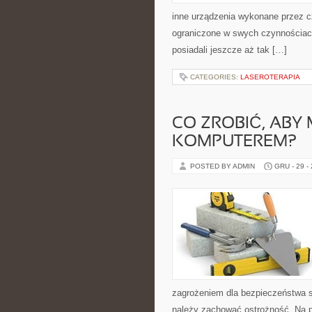
inne urządzenia wykonane przez c
ograniczone w swych czynnościac
posiadali jeszcze aż tak […]
CATEGORIES:
LASEROTERAPIA
CO ZROBIĆ, ABY
KOMPUTEREM?
POSTED BY ADMIN
GRU - 29 -
zagrożeniem dla bezpieczeństwa są
należy zachować ostrożność. Na 