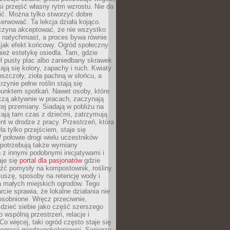
si przejść własny rytm wzrostu. Nie da
nić. Można tylko stworzyć dobre
serwować. Ta lekcja działa kojąco.
czyna akceptować, że nie wszystko
 natychmiast, a proces bywa równie
 jak efekt końcowy. Ogród społeczny
ież estetykę osiedla. Tam, gdzie
ł pusty plac albo zaniedbany skrawek
iają się kolory, zapachy i ruch. Kwiaty
pszczoły, zioła pachną w słońcu, a
rzynie pełne roślin stają się
punktem spotkań. Nawet osoby, które
czą aktywnie w pracach, zaczynają
tej przemiany. Siadają w pobliżu na
ają tam czas z dziećmi, zatrzymują
t w drodze z pracy. Przestrzeń, która
ła tylko przejściem, staje się
połowie drogi wielu uczestników
 potrzebują także wymiany
z innymi podobnymi inicjatywami i
aje się
portal dla pasjonatów
gdzie
źć pomysły na kompostownik, rośliny
uszę, sposoby na retencję wody i
la małych miejskich ogrodów. Tego
rcie sprawia, że lokalne działania nie
osobnione. Wręcz przeciwnie,
dzieć siebie jako część szerszego
o wspólną przestrzeń, relacje i
Co więcej, taki ogród często staje się
egracji międzypokoleniowej. Seniorzy,