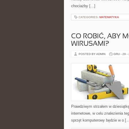
chociażby […]
CATEGORIES:
MATEMATYKA
CO ROBIĆ, ABY 
WIRUSAMI?
POSTED BY ADMIN
GRU - 29 -
Prawdziwym strzałem w dziesiątkę 
internetowe, w celu znalezienia t
sprzęt komputerowy będzie w o [