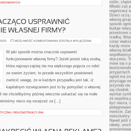
roślin, chęt
WANSOWANYCH
Młodsi zaś 
organizacji 
Dzieci uczą 
własną grząd
ACZĄCO USPRAWNIĆ
sposób ogród
buduje relac
E WŁASNEJ FIRMY?
przestrzeni 
rzadką. Wsp
JAK
 2025
MOŻLIWOŚĆ KOMENTOWANIA
ZOSTAŁA WYŁĄCZONA
coraz większ
MOŻEMY
każdy może 
ZNACZĄCO
własną dział
USPRAWNIĆ
W jaki sposób można znacznie usprawnić
FUNKCJONOWANIE
współtworzy
WŁASNEJ
funkcjonowanie własnej firmy? Jeżeli jesteś taką osobą,
otoczeniu. T
FIRMY?
mówi się o p
która najzwyczajniej nie ma większego pojęcia co robić
bioróżnorodn
przyjaznych 
ze swoim życiem, to przede wszystkim powinieneś
ogród ma zna
zwrócić uwagę, że w każdym przypadku jest tak, iż
przyciąga ow
przyroda nie
kapitalnym rozwiązaniem jest to by pomyśleć o własnej
się chodnik.
śli nie chcielibyśmy później wiecznie uskarżać się na małe
wymiar symb
że wspólna p
owinniśmy nieco się rozejrzeć za […]
być nasza, c
pielęgnowan
mieście. Zam
TYCZNA I REKONSTRUKCYJNA
mieszkańcy s
Nawet jeśli z
rabaty, uruch
promieniować