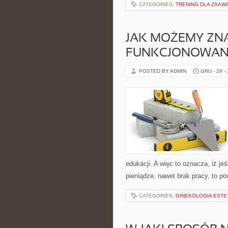
CATEGORIES:
TRENING DLA ZAA
JAK MOŻEMY ZN
FUNKCJONOWANI
POSTED BY ADMIN
GRU - 29 -
edukacji. A więc to oznacza, iż je
pieniądze, nawet brak pracy, to p
CATEGORIES:
GINEKOLOGIA ESTE