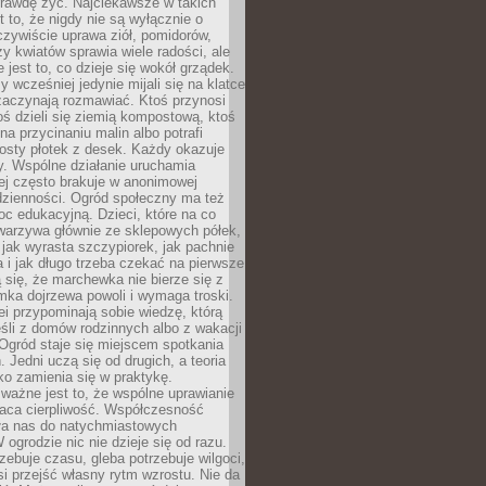
rawdę żyć. Najciekawsze w takich
t to, że nigdy nie są wyłącznie o
czywiście uprawa ziół, pomidorów,
y kwiatów sprawia wiele radości, ale
 jest to, co dzieje się wokół grządek.
y wcześniej jedynie mijali się na klatce
zaczynają rozmawiać. Ktoś przynosi
ś dzieli się ziemią kompostową, ktoś
na przycinaniu malin albo potrafi
osty płotek z desek. Każdy okazuje
y. Wspólne działanie uruchamia
rej często brakuje w anonimowej
dzienności. Ogród społeczny ma też
c edukacyjną. Dzieci, które na co
warzywa głównie ze sklepowych półek,
 jak wyrasta szczypiorek, jak pachnie
a i jak długo trzeba czekać na pierwsze
się, że marchewka nie bierze się z
iomka dojrzewa powoli i wymaga troski.
lei przypominają sobie wiedzę, którą
śli z domów rodzinnych albo z wakacji
Ogród staje się miejscem spotkania
 Jedni uczą się od drugich, a teoria
o zamienia się w praktykę.
ważne jest to, że wspólne uprawianie
raca cierpliwość. Współczesność
ła nas do natychmiastowych
 ogrodzie nic nie dzieje się od razu.
zebuje czasu, gleba potrzebuje wilgoci,
si przejść własny rytm wzrostu. Nie da