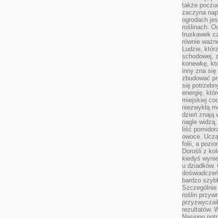
także poczu
zaczyna nap
ogrodach jes
roślinach. O
truskawek cz
równie ważne
Ludzie, którz
schodowej, 
konewkę, kto
inny zna się 
zbudować pr
się potrzebn
energię, któ
miejskiej co
niezwykłą mo
dzień znają 
nagle widzą,
liść pomidor
owoce. Uczą 
folii, a poz
Dorośli z ko
kiedyś wynie
u dziadków. 
doświadczeń.
bardzo szybk
Szczególnie 
roślin przyw
przyzwyczai
rezultatów. W
Nasiono potr