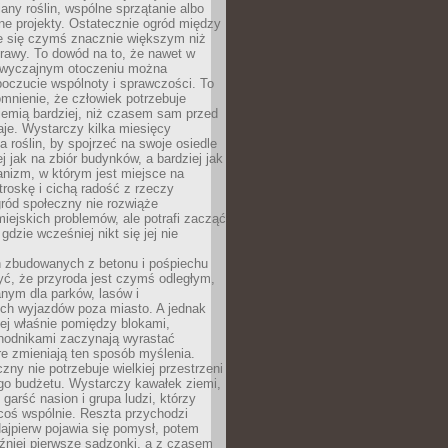
any roślin, wspólne sprzątanie albo
one projekty. Ostatecznie ogród między
je się czymś znacznie większym niż
rawy. To dowód na to, że nawet w
 zwyczajnym otoczeniu można
oczucie wspólnoty i sprawczości. To
mnienie, że człowiek potrzebuje
iemią bardziej, niż czasem sam przed
je. Wystarczy kilka miesięcy
a roślin, by spojrzeć na swoje osiedle
ej jak na zbiór budynków, a bardziej jak
nizm, w którym jest miejsce na
troskę i cichą radość z rzeczy
ród społeczny nie rozwiąże
iejskich problemów, ale potrafi zacząć
gdzie wcześniej nikt się jej nie
h zbudowanych z betonu i pośpiechu
yć, że przyroda jest czymś odległym,
nym dla parków, lasów i
h wyjazdów poza miasto. A jednak
ej właśnie pomiędzy blokami,
chodnikami zaczynają wyrastać
re zmieniają ten sposób myślenia.
zny nie potrzebuje wielkiej przestrzeni
go budżetu. Wystarczy kawałek ziemi,
 garść nasion i grupa ludzi, którzy
coś wspólnie. Reszta przychodzi
ajpierw pojawia się pomysł, potem
źniej pierwsze sadzonki, a z czasem