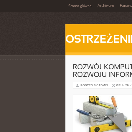
Archiwum
Fanat
Strona główna
OSTRZEŻENI
ROZWÓJ KOMPUT
ROZWOJU INFOR
POSTED BY ADMIN
GRU - 29 -