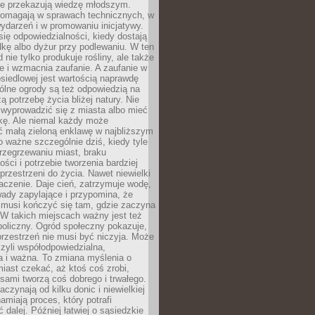
nie przekazują wiedzę młodszym.
pomagają w sprawach technicznych, w
wydarzeń i w promowaniu inicjatywy.
się odpowiedzialności, kiedy dostają
kę albo dyżur przy podlewaniu. W ten
 nie tylko produkuje rośliny, ale także
je i wzmacnia zaufanie. A zaufanie w
osiedlowej jest wartością naprawdę
ólne ogrody są też odpowiedzią na
ą potrzebę życia bliżej natury. Nie
wyprowadzić się z miasta albo mieć
kę. Ale niemal każdy może
ć małą zieloną enklawę w najbliższym
o ważne szczególnie dziś, kiedy tyle
rzegrzewaniu miast, braku
ości i potrzebie tworzenia bardziej
przestrzeni do życia. Nawet niewielki
czenie. Daje cień, zatrzymuje wodę,
ady zapylające i przypomina, że
 musi kończyć się tam, gdzie zaczyna
 W takich miejscach ważny jest też
oliczny. Ogród społeczny pokazuje,
rzestrzeń nie musi być niczyja. Może
zyli współodpowiedzialna,
a i ważna. To zmiana myślenia o
iast czekać, aż ktoś coś zrobi,
ami tworzą coś dobrego i trwałego.
aczynają od kilku donic i niewielkiej
amiają proces, który potrafi
 dalej. Później łatwiej o sąsiedzkie