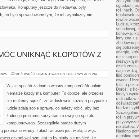
zaczyna nap
ogrodach jes
złowieka. Komputery jeszcze do niedawna, były
roślinach. O
h, co było spowodowane tym, że ich wynalazcy nie
truskawek cz
równie ważne
Ludzie, którz
schodowej, 
konewkę, kto
inny zna się 
zbudować pr
się potrzebn
energię, któ
 MÓC UNIKNĄĆ KŁOPOTÓW Z
miejskiej co
niezwykłą mo
dzień znają 
nagle widzą,
CO
 2025
MOŻLIWOŚĆ KOMENTOWANIA
ZOSTAŁA WYŁĄCZONA
liść pomidor
ZROBIĆ,
owoce. Uczą 
ABY
MÓC
folii, a poz
W jaki sposób zadbać o własny komputer? Aktualnie
UNIKNĄĆ
Dorośli z ko
KŁOPOTÓW
niemalże każdy ma komputer. To dobrze, ale przecież
kiedyś wynie
Z
KOMPUTEREM?
u dziadków. 
nie możemy sądzić, że w dosłownie każdym przypadku
doświadczeń.
bardzo szybk
ludzie zdają sobie sprawę, co należy robić, aby bez
Szczególnie 
żadnego problemu korzystać ze swojego sprzętu
roślin przyw
przyzwyczai
komputerowego. Szczególnie bardzo dużym
rezultatów. W
 przeróżne wirusy. Takich wirusów jest wiele, a więc
Nasiono potr
a roślina mu
pewno czymś ważnym jest to by nigdy nie myśleć, że