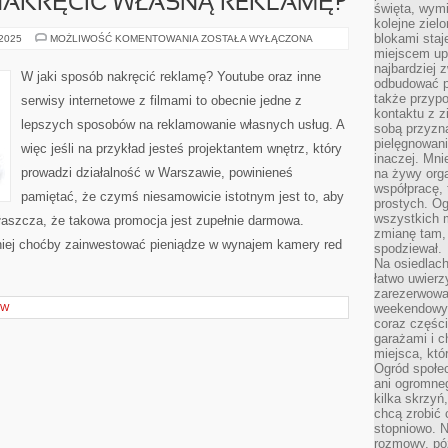
 NAKRĘCIĆ WŁASNĄ REKLAMĘ?
święta, wymi
kolejne ziel
blokami sta
W
 2025
MOŻLIWOŚĆ KOMENTOWANIA
ZOSTAŁA WYŁĄCZONA
JAKI
miejscem up
SPOSÓB
najbardziej
NAKRĘCIĆ
W jaki sposób nakręcić reklamę? Youtube oraz inne
WŁASNĄ
odbudować p
REKLAMĘ?
także przypo
serwisy internetowe z filmami to obecnie jedne z
kontaktu z z
lepszych sposobów na reklamowanie własnych usług. A
sobą przyzna
pielęgnowani
więc jeśli na przykład jesteś projektantem wnętrz, który
inaczej. Mni
prowadzi działalność w Warszawie, powinieneś
na żywy orga
współpracę, 
pamiętać, że czymś niesamowicie istotnym jest to, aby
prostych. Og
wszystkich m
łaszcza, że takowa promocja jest zupełnie darmowa.
zmianę tam, 
niej choćby zainwestować pieniądze w wynajem kamery red
spodziewał.
Na osiedlac
łatwo uwierz
zarezerwowa
weekendowyc
ÓW
coraz części
garażami i 
miejsca, któ
Ogród społec
ani ogromne
kilka skrzyń,
chcą zrobić 
stopniowo. N
rozmowy, pó