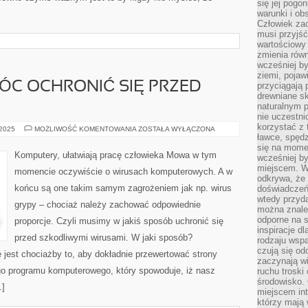
się jej pogo
warunki i ob
Człowiek za
musi przyjść
wartościowy
zmienia równ
wcześniej by
ziemi, pojaw
MÓC OCHRONIĆ SIĘ PRZED
przyciągają 
drewniane sk
naturalnym 
nie uczestni
korzystać z 
CO
 2025
MOŻLIWOŚĆ KOMENTOWANIA
ZOSTAŁA WYŁĄCZONA
ROBIĆ,
ławce, spędz
ABY
się na momen
MÓC
Komputery, ułatwiają pracę człowieka Mowa w tym
wcześniej by
OCHRONIĆ
SIĘ
miejscem. W 
momencie oczywiście o wirusach komputerowych. A w
PRZED
odkrywa, że
WIRUSAMI?
końcu są one takim samym zagrożeniem jak np. wirus
doświadczeń 
wtedy przyd
grypy – chociaż należy zachować odpowiednie
można znale
odporne na s
proporcje. Czyli musimy w jakiś sposób uchronić się
inspiracje d
przed szkodliwymi wirusami. W jaki sposób?
rodzaju wspa
czują się od
jest chociażby to, aby dokładnie przewertować strony
zaczynają wi
ego programu komputerowego, który spowoduje, iż nasz
ruchu troski 
środowisko. 
…]
miejscem int
którzy mają 