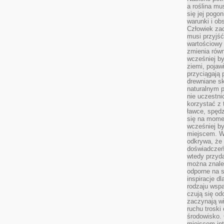
a roślina mu
się jej pogo
warunki i ob
Człowiek za
musi przyjść
wartościowy
zmienia równ
wcześniej by
ziemi, pojaw
przyciągają 
drewniane sk
naturalnym 
nie uczestni
korzystać z 
ławce, spędz
się na momen
wcześniej by
miejscem. W 
odkrywa, że
doświadczeń 
wtedy przyd
można znale
odporne na s
inspiracje d
rodzaju wspa
czują się od
zaczynają wi
ruchu troski 
środowisko. 
miejscem int