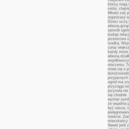
którzy mają 
roślin, chęt
Młodsi zaś 
organizacji 
Dzieci uczą 
własną grząd
sposób ogród
buduje relac
przestrzeni 
rzadką. Wsp
coraz większ
każdy może 
własną dział
współtworzy
otoczeniu. T
mówi się o p
bioróżnorodn
przyjaznych 
ogród ma zna
przyciąga ow
przyroda nie
się chodnik.
wymiar symb
że wspólna p
być nasza, c
pielęgnowan
mieście. Zam
mieszkańcy s
Nawet jeśli z