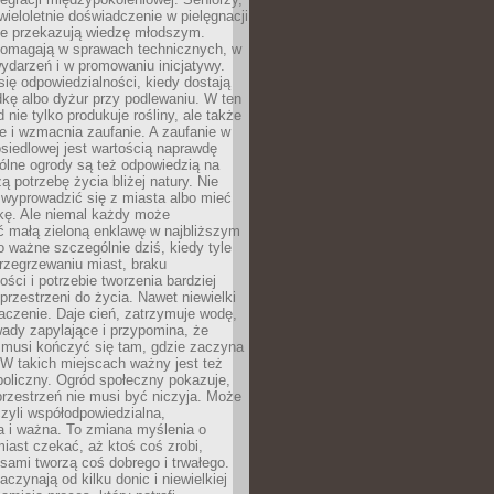
wieloletnie doświadczenie w pielęgnacji
nie przekazują wiedzę młodszym.
pomagają w sprawach technicznych, w
wydarzeń i w promowaniu inicjatywy.
się odpowiedzialności, kiedy dostają
kę albo dyżur przy podlewaniu. W ten
 nie tylko produkuje rośliny, ale także
je i wzmacnia zaufanie. A zaufanie w
osiedlowej jest wartością naprawdę
ólne ogrody są też odpowiedzią na
ą potrzebę życia bliżej natury. Nie
wyprowadzić się z miasta albo mieć
kę. Ale niemal każdy może
ć małą zieloną enklawę w najbliższym
o ważne szczególnie dziś, kiedy tyle
rzegrzewaniu miast, braku
ości i potrzebie tworzenia bardziej
przestrzeni do życia. Nawet niewielki
czenie. Daje cień, zatrzymuje wodę,
ady zapylające i przypomina, że
 musi kończyć się tam, gdzie zaczyna
 W takich miejscach ważny jest też
oliczny. Ogród społeczny pokazuje,
rzestrzeń nie musi być niczyja. Może
zyli współodpowiedzialna,
a i ważna. To zmiana myślenia o
iast czekać, aż ktoś coś zrobi,
ami tworzą coś dobrego i trwałego.
aczynają od kilku donic i niewielkiej