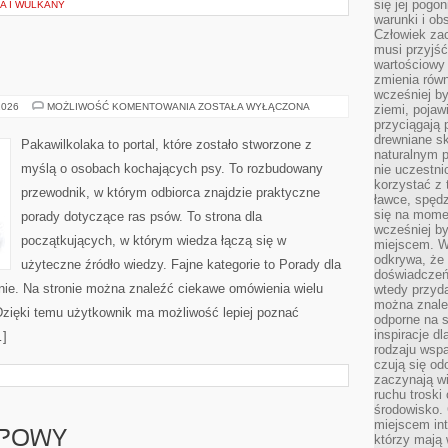
się jej pogo
A I WULKANY
warunki i ob
Człowiek za
musi przyjść
wartościowy
zmienia równ
wcześniej by
RASY
2026
MOŻLIWOŚĆ KOMENTOWANIA
ZOSTAŁA WYŁĄCZONA
ziemi, pojaw
PSÓW
przyciągają 
drewniane sk
Pakawilkolaka to portal, które zostało stworzone z
naturalnym 
myślą o osobach kochających psy. To rozbudowany
nie uczestni
korzystać z 
przewodnik, w którym odbiorca znajdzie praktyczne
ławce, spędz
się na momen
porady dotyczące ras psów. To strona dla
wcześniej by
początkujących, w którym wiedza łączą się w
miejscem. W 
odkrywa, że
użyteczne źródło wiedzy. Fajne kategorie to Porady dla
doświadczeń 
ie. Na stronie można znaleźć ciekawe omówienia wielu
wtedy przyd
można znale
 Dzięki temu użytkownik ma możliwość lepiej poznać
odporne na s
inspiracje d
…]
rodzaju wspa
czują się od
zaczynają wi
ruchu troski 
środowisko. 
miejscem int
UPOWY
którzy mają 