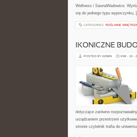
Wellness i SaunaWadowice. Wyróżni
się do jednego typu wypoczynku, 
CATEGORIES:
ROŚLINNE WNĘTRZA
IKONICZNE BUD
POSTED BY ADMIN
KWI - 16 - 
dotyczące zarówno rozpoznawalny
urządzaniem przestrzeni użytkowej
stronie czytelnik trafia do uniwers