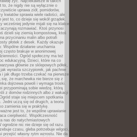
rawdę żyć. Najciekawsze w takich
t to, że nigdy nie są wyłącznie o
czywiście uprawa ziół, pomidorów,
y kwiatów sprawia wiele radości, ale
 jest to, co dzieje się wokół grządek.
y wcześniej jedynie mijali się na klatce
zaczynają rozmawiać. Ktoś przynosi
ś dzieli się ziemią kompostową, ktoś
na przycinaniu malin albo potrafi
osty płotek z desek. Każdy okazuje
y. Wspólne działanie uruchamia
rej często brakuje w anonimowej
dzienności. Ogród społeczny ma też
c edukacyjną. Dzieci, które na co
warzywa głównie ze sklepowych półek,
 jak wyrasta szczypiorek, jak pachnie
a i jak długo trzeba czekać na pierwsze
się, że marchewka nie bierze się z
iomka dojrzewa powoli i wymaga troski.
lei przypominają sobie wiedzę, którą
śli z domów rodzinnych albo z wakacji
Ogród staje się miejscem spotkania
 Jedni uczą się od drugich, a teoria
o zamienia się w praktykę.
ważne jest to, że wspólne uprawianie
raca cierpliwość. Współczesność
ła nas do natychmiastowych
 ogrodzie nic nie dzieje się od razu.
zebuje czasu, gleba potrzebuje wilgoci,
si przejść własny rytm wzrostu. Nie da