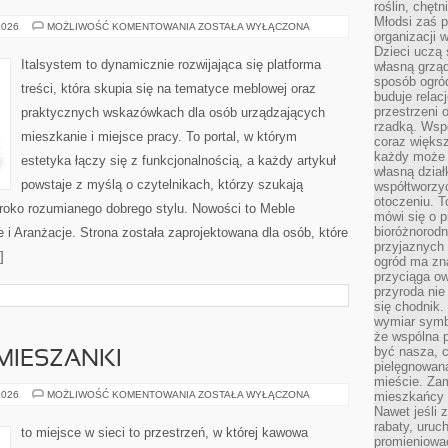
roślin, chęt
Młodsi zaś 
PORADNIK
2026
MOŻLIWOŚĆ KOMENTOWANIA
ZOSTAŁA WYŁĄCZONA
organizacji 
ZAKUPOWY
Dzieci uczą 
Italsystem to dynamicznie rozwijająca się platforma
własną grząd
sposób ogród
treści, która skupia się na tematyce meblowej oraz
buduje relac
przestrzeni 
praktycznych wskazówkach dla osób urządzających
rzadką. Wsp
mieszkanie i miejsce pracy. To portal, w którym
coraz większ
każdy może 
estetyka łączy się z funkcjonalnością, a każdy artykuł
własną dział
powstaje z myślą o czytelnikach, którzy szukają
współtworzy
otoczeniu. T
eroko rozumianego dobrego stylu. Nowości to Meble
mówi się o p
bioróżnorodn
e i Aranżacje. Strona została zaprojektowana dla osób, które
przyjaznych 
]
ogród ma zna
przyciąga ow
przyroda nie
się chodnik.
wymiar symb
że wspólna p
być nasza, c
 MIESZANKI
pielęgnowan
mieście. Zam
RECENZJE
2026
MOŻLIWOŚĆ KOMENTOWANIA
ZOSTAŁA WYŁĄCZONA
mieszkańcy s
KAW
Nawet jeśli z
I
rabaty, uruch
MIESZANKI
to miejsce w sieci to przestrzeń, w której kawowa
promieniować