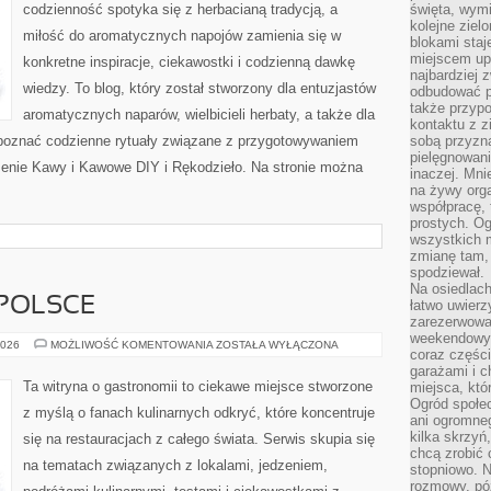
codzienność spotyka się z herbacianą tradycją, a
święta, wymi
kolejne ziel
miłość do aromatycznych napojów zamienia się w
blokami sta
miejscem up
konkretne inspiracje, ciekawostki i codzienną dawkę
najbardziej
wiedzy. To blog, który został stworzony dla entuzjastów
odbudować p
także przypo
aromatycznych naparów, wielbicieli herbaty, a także dla
kontaktu z z
j poznać codzienne rytuały związane z przygotowywaniem
sobą przyzna
pielęgnowani
enie Kawy i Kawowe DIY i Rękodzieło. Na stronie można
inaczej. Mni
na żywy orga
współpracę, 
prostych. Og
wszystkich m
zmianę tam, 
spodziewał.
Na osiedlac
 POLSCE
łatwo uwierz
zarezerwowa
weekendowyc
RESTAURACJE
2026
MOŻLIWOŚĆ KOMENTOWANIA
ZOSTAŁA WYŁĄCZONA
coraz części
W
POLSCE
garażami i 
Ta witryna o gastronomii to ciekawe miejsce stworzone
miejsca, któ
Ogród społec
z myślą o fanach kulinarnych odkryć, które koncentruje
ani ogromne
kilka skrzyń,
się na restauracjach z całego świata. Serwis skupia się
chcą zrobić 
na tematach związanych z lokalami, jedzeniem,
stopniowo. N
rozmowy, pó