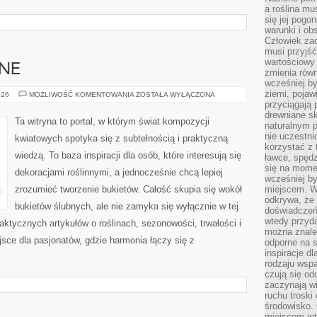
a roślina mu
się jej pogo
warunki i ob
Człowiek za
musi przyjść
wartościowy
BNE
zmienia równ
wcześniej by
ziemi, pojaw
INSPIRACJE
026
MOŻLIWOŚĆ KOMENTOWANIA
ZOSTAŁA WYŁĄCZONA
ŚLUBNE
przyciągają 
drewniane sk
Ta witryna to portal, w którym świat kompozycji
naturalnym 
nie uczestni
kwiatowych spotyka się z subtelnością i praktyczną
korzystać z 
wiedzą. To baza inspiracji dla osób, które interesują się
ławce, spędz
się na momen
dekoracjami roślinnymi, a jednocześnie chcą lepiej
wcześniej by
zrozumieć tworzenie bukietów. Całość skupia się wokół
miejscem. W 
odkrywa, że
bukietów ślubnych, ale nie zamyka się wyłącznie w tej
doświadczeń 
wtedy przyd
aktycznych artykułów o roślinach, sezonowości, trwałości i
można znale
ce dla pasjonatów, gdzie harmonia łączy się z
odporne na s
inspiracje d
rodzaju wspa
czują się od
zaczynają wi
ruchu troski 
środowisko. 
miejscem int