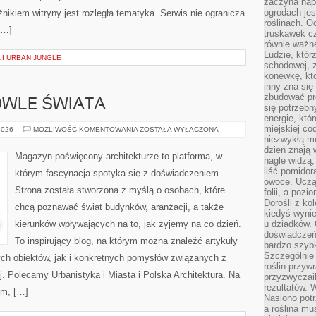
zaczyna nap
ogrodach jes
kiem witryny jest rozległa tematyka. Serwis nie ogranicza
roślinach. O
[…]
truskawek cz
równie ważne
Ludzie, którz
 I URBAN JUNGLE
schodowej, 
konewkę, kto
inny zna się 
zbudować pr
OWLE ŚWIATA
się potrzebn
energię, któ
miejskiej co
IKONICZNE
2026
MOŻLIWOŚĆ KOMENTOWANIA
ZOSTAŁA WYŁĄCZONA
BUDOWLE
niezwykłą mo
ŚWIATA
dzień znają 
Magazyn poświęcony architekturze to platforma, w
nagle widzą,
liść pomidor
którym fascynacja spotyka się z doświadczeniem.
owoce. Uczą 
Strona została stworzona z myślą o osobach, które
folii, a poz
Dorośli z ko
chcą poznawać świat budynków, aranżacji, a także
kiedyś wynie
kierunków wpływających na to, jak żyjemy na co dzień.
u dziadków. 
doświadczeń.
To inspirujący blog, na którym można znaleźć artykuły
bardzo szybk
Szczególnie 
ch obiektów, jak i konkretnych pomysłów związanych z
roślin przyw
. Polecamy Urbanistyka i Miasta i Polska Architektura. Na
przyzwyczai
rezultatów. W
um, […]
Nasiono potr
a roślina mu