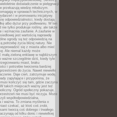
wieloletnie doświadczenie w pielęgnacji
nie przekazują wiedzę młodszym.
pomagają w sprawach technicznych, w
wydarzeń i w promowaniu inicjatywy.
się odpowiedzialności, kiedy dostają
kę albo dyżur przy podlewaniu. W ten
 nie tylko produkuje rośliny, ale także
je i wzmacnia zaufanie. A zaufanie w
osiedlowej jest wartością naprawdę
ólne ogrody są też odpowiedzią na
ą potrzebę życia bliżej natury. Nie
wyprowadzić się z miasta albo mieć
kę. Ale niemal każdy może
ć małą zieloną enklawę w najbliższym
o ważne szczególnie dziś, kiedy tyle
rzegrzewaniu miast, braku
ości i potrzebie tworzenia bardziej
przestrzeni do życia. Nawet niewielki
czenie. Daje cień, zatrzymuje wodę,
ady zapylające i przypomina, że
 musi kończyć się tam, gdzie zaczyna
 W takich miejscach ważny jest też
oliczny. Ogród społeczny pokazuje,
rzestrzeń nie musi być niczyja. Może
zyli współodpowiedzialna,
a i ważna. To zmiana myślenia o
iast czekać, aż ktoś coś zrobi,
ami tworzą coś dobrego i trwałego.
aczynają od kilku donic i niewielkiej