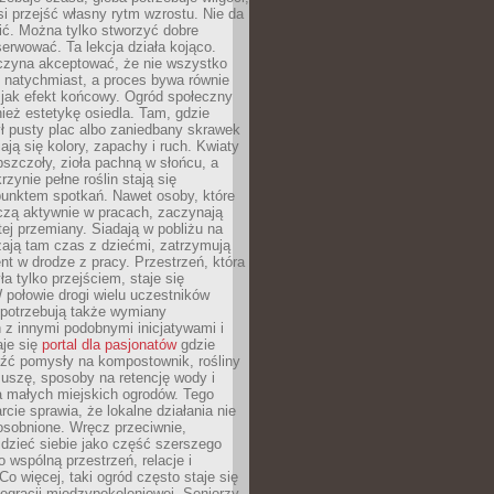
si przejść własny rytm wzrostu. Nie da
nić. Można tylko stworzyć dobre
serwować. Ta lekcja działa kojąco.
czyna akceptować, że nie wszystko
 natychmiast, a proces bywa równie
 jak efekt końcowy. Ogród społeczny
ież estetykę osiedla. Tam, gdzie
ł pusty plac albo zaniedbany skrawek
iają się kolory, zapachy i ruch. Kwiaty
pszczoły, zioła pachną w słońcu, a
rzynie pełne roślin stają się
punktem spotkań. Nawet osoby, które
czą aktywnie w pracach, zaczynają
tej przemiany. Siadają w pobliżu na
ają tam czas z dziećmi, zatrzymują
t w drodze z pracy. Przestrzeń, która
ła tylko przejściem, staje się
połowie drogi wielu uczestników
 potrzebują także wymiany
z innymi podobnymi inicjatywami i
aje się
portal dla pasjonatów
gdzie
źć pomysły na kompostownik, rośliny
uszę, sposoby na retencję wody i
la małych miejskich ogrodów. Tego
rcie sprawia, że lokalne działania nie
osobnione. Wręcz przeciwnie,
dzieć siebie jako część szerszego
o wspólną przestrzeń, relacje i
Co więcej, taki ogród często staje się
egracji międzypokoleniowej. Seniorzy,