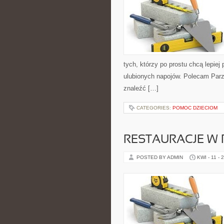
tych, którzy po prostu chcą lepie
ulubionych napojów. Polecam Parz
znaleźć […]
CATEGORIES:
POMOC DZIECIOM
RESTAURACJE W
POSTED BY ADMIN
KWI - 11 - 