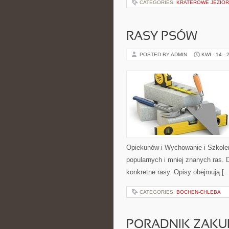
CATEGORIES:
KRATEROWE JEZIOR
RASY PSÓW
POSTED BY ADMIN
KWI - 14 - 
Opiekunów i Wychowanie i Szkolen
popularnych i mniej znanych ras.
konkretne rasy. Opisy obejmują [
CATEGORIES:
BOCHEN-CHLEBA
PORADNIK ZAK