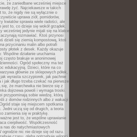
cie, że zaniedbane wcześniej miejsce
rawdę żyć. Najciekawsze w takich
t to, że nigdy nie są wyłącznie o
czywiście uprawa ziół, pomidorów,
y kwiatów sprawia wiele radości, ale
 jest to, co dzieje się wokół grządek.
y wcześniej jedynie mijali się na klatce
zaczynają rozmawiać. Ktoś przynosi
ś dzieli się ziemią kompostową, ktoś
na przycinaniu malin albo potrafi
osty płotek z desek. Każdy okazuje
y. Wspólne działanie uruchamia
rej często brakuje w anonimowej
dzienności. Ogród społeczny ma też
c edukacyjną. Dzieci, które na co
warzywa głównie ze sklepowych półek,
 jak wyrasta szczypiorek, jak pachnie
a i jak długo trzeba czekać na pierwsze
się, że marchewka nie bierze się z
iomka dojrzewa powoli i wymaga troski.
lei przypominają sobie wiedzę, którą
śli z domów rodzinnych albo z wakacji
Ogród staje się miejscem spotkania
 Jedni uczą się od drugich, a teoria
o zamienia się w praktykę.
ważne jest to, że wspólne uprawianie
raca cierpliwość. Współczesność
ła nas do natychmiastowych
 ogrodzie nic nie dzieje się od razu.
zebuje czasu, gleba potrzebuje wilgoci,