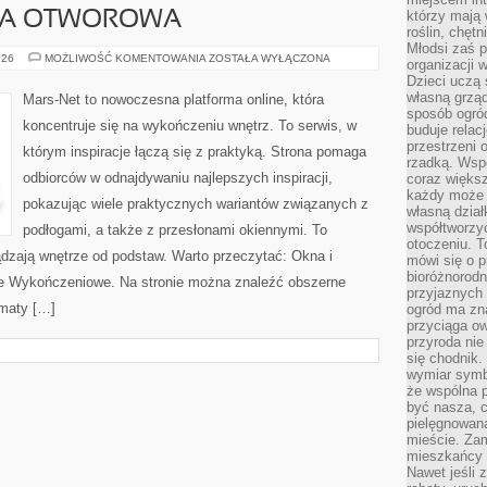
którzy mają 
KA OTWOROWA
roślin, chęt
Młodsi zaś 
OKNA
026
MOŻLIWOŚĆ KOMENTOWANIA
ZOSTAŁA WYŁĄCZONA
organizacji 
I
Dzieci uczą 
STOLARKA
OTWOROWA
własną grząd
Mars-Net to nowoczesna platforma online, która
sposób ogród
koncentruje się na wykończeniu wnętrz. To serwis, w
buduje relac
przestrzeni 
którym inspiracje łączą się z praktyką. Strona pomaga
rzadką. Wsp
odbiorców w odnajdywaniu najlepszych inspiracji,
coraz większ
każdy może 
pokazując wiele praktycznych wariantów związanych z
własną dział
współtworzy
podłogami, a także z przesłonami okiennymi. To
otoczeniu. T
ądzają wnętrze od podstaw. Warto przeczytać: Okna i
mówi się o p
bioróżnorodn
ale Wykończeniowe. Na stronie można znaleźć obszerne
przyjaznych 
ematy […]
ogród ma zna
przyciąga ow
przyroda nie
się chodnik.
wymiar symb
że wspólna p
być nasza, c
pielęgnowan
mieście. Zam
mieszkańcy s
Nawet jeśli z