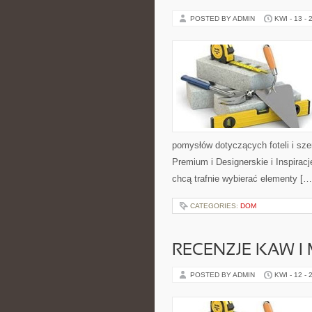
POSTED BY ADMIN
KWI - 13 - 
pomysłów dotyczących foteli i sz
Premium i Designerskie i Inspiracj
chcą trafnie wybierać elementy […
CATEGORIES:
DOM
RECENZJE KAW I
POSTED BY ADMIN
KWI - 12 - 