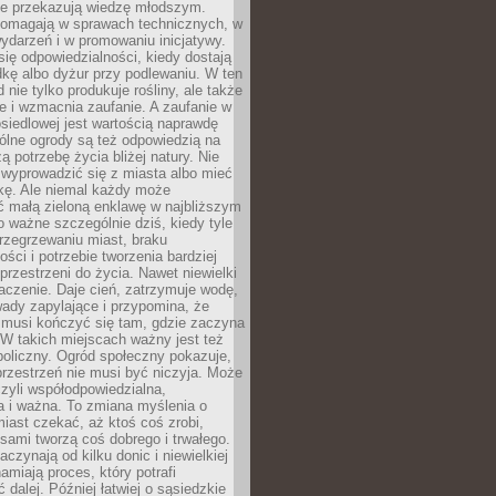
nie przekazują wiedzę młodszym.
pomagają w sprawach technicznych, w
wydarzeń i w promowaniu inicjatywy.
się odpowiedzialności, kiedy dostają
kę albo dyżur przy podlewaniu. W ten
 nie tylko produkuje rośliny, ale także
je i wzmacnia zaufanie. A zaufanie w
osiedlowej jest wartością naprawdę
ólne ogrody są też odpowiedzią na
ą potrzebę życia bliżej natury. Nie
wyprowadzić się z miasta albo mieć
kę. Ale niemal każdy może
ć małą zieloną enklawę w najbliższym
o ważne szczególnie dziś, kiedy tyle
rzegrzewaniu miast, braku
ości i potrzebie tworzenia bardziej
przestrzeni do życia. Nawet niewielki
czenie. Daje cień, zatrzymuje wodę,
ady zapylające i przypomina, że
 musi kończyć się tam, gdzie zaczyna
 W takich miejscach ważny jest też
oliczny. Ogród społeczny pokazuje,
rzestrzeń nie musi być niczyja. Może
zyli współodpowiedzialna,
a i ważna. To zmiana myślenia o
iast czekać, aż ktoś coś zrobi,
ami tworzą coś dobrego i trwałego.
aczynają od kilku donic i niewielkiej
amiają proces, który potrafi
 dalej. Później łatwiej o sąsiedzkie