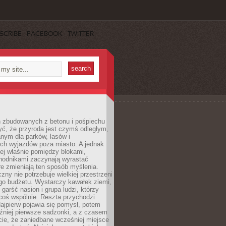
SCRIBE
FACEBOOK
TWITTER
h zbudowanych z betonu i pośpiechu
yć, że przyroda jest czymś odległym,
nym dla parków, lasów i
h wyjazdów poza miasto. A jednak
ej właśnie pomiędzy blokami,
chodnikami zaczynają wyrastać
re zmieniają ten sposób myślenia.
zny nie potrzebuje wielkiej przestrzeni
go budżetu. Wystarczy kawałek ziemi,
 garść nasion i grupa ludzi, którzy
coś wspólnie. Reszta przychodzi
ajpierw pojawia się pomysł, potem
źniej pierwsze sadzonki, a z czasem
cie, że zaniedbane wcześniej miejsce