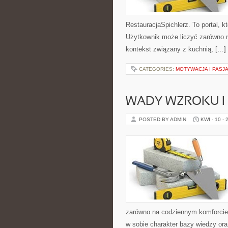
RestauracjaSpichlerz. To portal, k
Użytkownik może liczyć zarówno na
kontekst związany z kuchnią, […]
CATEGORIES:
MOTYWACJA I PASJ
WADY WZROKU I 
POSTED BY ADMIN
KWI - 10 - 
zarówno na codziennym komforcie 
w sobie charakter bazy wiedzy oraz