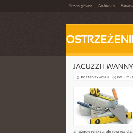
Archiwum
Fanat
Strona główna
OSTRZEŻENI
JACUZZI I WANN
POSTED BY ADMIN
KWI - 17 - 
amatorów relaksu, ale również d