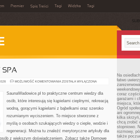
yzm
Premier
Tagi
Widzka
Tagi
Spis Treści
SUB
E
Y SPA
Na osiedlac
łatwo uwierz
JACUZZI
2026
MOŻLIWOŚĆ KOMENTOWANIA
ZOSTAŁA WYŁĄCZONA
zarezerwowa
I
WANNY
weekendowyc
SPA
SaunaWadowice.pl to praktyczne centrum wiedzy dla
coraz części
garażami i 
osób, które interesują się kąpielami cieplnymi, rekreacją
miejsca, któ
Ogród społec
wodną, gorącymi kąpielami z bąbelkami oraz szeroko
ani ogromne
rozumianym wyciszeniem. To miejsce stworzone z
kilka skrzyń,
chcą zrobić 
myślą o osobach szukających wiedzy o cieple, wodzie i
stopniowo. N
regeneracji. Można tu znaleźć merytoryczne artykuły dla
rozmowy, pó
także poczu
la osób z większym doświadczeniem. Zobacz także Domowe