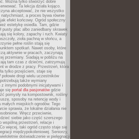
nić. Można tylko stworzyć dobre
serwować. Ta lekcja działa kojąco.
czyna akceptować, że nie wszystko
 natychmiast, a proces bywa równie
 jak efekt końcowy. Ogród społeczny
ież estetykę osiedla. Tam, gdzie
ł pusty plac albo zaniedbany skrawek
iają się kolory, zapachy i ruch. Kwiaty
pszczoły, zioła pachną w słońcu, a
rzynie pełne roślin stają się
punktem spotkań. Nawet osoby, które
czą aktywnie w pracach, zaczynają
tej przemiany. Siadają w pobliżu na
ają tam czas z dziećmi, zatrzymują
t w drodze z pracy. Przestrzeń, która
ła tylko przejściem, staje się
połowie drogi wielu uczestników
 potrzebują także wymiany
z innymi podobnymi inicjatywami i
aje się
portal dla pasjonatów
gdzie
źć pomysły na kompostownik, rośliny
uszę, sposoby na retencję wody i
la małych miejskich ogrodów. Tego
rcie sprawia, że lokalne działania nie
osobnione. Wręcz przeciwnie,
dzieć siebie jako część szerszego
o wspólną przestrzeń, relacje i
Co więcej, taki ogród często staje się
egracji międzypokoleniowej. Seniorzy,
wieloletnie doświadczenie w pielęgnacji