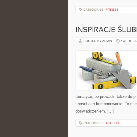
CATEGORIES:
FITNESS
INSPIRACJE ŚLU
POSTED BY ADMIN
KWI - 8 - 2
tematyce, bo prowadzi także do pr
sposobach komponowania. To miejs
doświadczeniem. […]
CATEGORIES:
THAIFUN