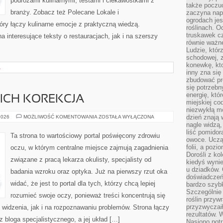
podróżami kulinarnymi, testami i ciekawostkami z
także poczu
branży. Zobacz też Polecane Lokale i
zaczyna nap
ogrodach jes
tóry łączy kulinarne emocje z praktyczną wiedzą.
roślinach. O
truskawek cz
 interesujące teksty o restauracjach, jak i na szerszy
równie ważne
Ludzie, którz
schodowej, 
konewkę, kto
A
inny zna się 
zbudować pr
się potrzebn
energię, któ
ICH KOREKCJA
miejskiej co
niezwykłą mo
WADY
dzień znają 
2026
MOŻLIWOŚĆ KOMENTOWANIA
ZOSTAŁA WYŁĄCZONA
WZROKU
nagle widzą,
I
liść pomidor
ICH
Ta strona to wartościowy portal poświęcony zdrowiu
KOREKCJA
owoce. Uczą 
folii, a poz
oczu, w którym centralne miejsce zajmują zagadnienia
Dorośli z ko
związane z pracą lekarza okulisty, specjalisty od
kiedyś wynie
u dziadków. 
badania wzroku oraz optyka. Już na pierwszy rzut oka
doświadczeń.
widać, że jest to portal dla tych, którzy chcą lepiej
bardzo szybk
Szczególnie 
rozumieć swoje oczy, ponieważ treści koncentrują się
roślin przyw
przyzwyczai
widzenia, jak i na rozpoznawaniu problemów. Strona łączy
rezultatów. W
 bloga specjalistycznego, a jej układ […]
Nasiono potr