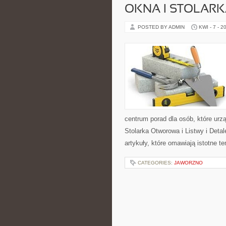
OKNA I STOLAR
POSTED BY ADMIN
KWI - 7 - 2
centrum porad dla osób, które urz
Stolarka Otworowa i Listwy i Det
artykuły, które omawiają istotne t
CATEGORIES:
JAWORZNO