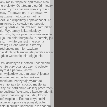
any roślin, wspólne sprzątanie albo
one projekty. Ostatecznie ogród między
je się czymś znacznie większym niż
rawy. To dowód na to, że nawet w
 zwyczajnym otoczeniu można
oczucie wspólnoty i sprawczości. To
mnienie, że człowiek potrzebuje
iemią bardziej, niż czasem sam przed
je. Wystarczy kilka miesięcy
a roślin, by spojrzeć na swoje osiedle
ej jak na zbiór budynków, a bardziej jak
nizm, w którym jest miejsce na
troskę i cichą radość z rzeczy
ród społeczny nie rozwiąże
iejskich problemów, ale potrafi zacząć
gdzie wcześniej nikt się jej nie
h zbudowanych z betonu i pośpiechu
yć, że przyroda jest czymś odległym,
nym dla parków, lasów i
h wyjazdów poza miasto. A jednak
ej właśnie pomiędzy blokami,
chodnikami zaczynają wyrastać
re zmieniają ten sposób myślenia.
zny nie potrzebuje wielkiej przestrzeni
go budżetu. Wystarczy kawałek ziemi,
 garść nasion i grupa ludzi, którzy
coś wspólnie. Reszta przychodzi
ajpierw pojawia się pomysł, potem
źniej pierwsze sadzonki, a z czasem