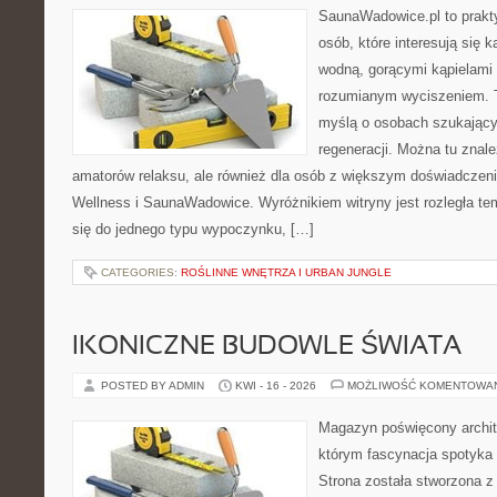
SaunaWadowice.pl to prakt
osób, które interesują się k
wodną, gorącymi kąpielami
rozumianym wyciszeniem. T
myślą o osobach szukającyc
regeneracji. Można tu znal
amatorów relaksu, ale również dla osób z większym doświadcze
Wellness i SaunaWadowice. Wyróżnikiem witryny jest rozległa te
się do jednego typu wypoczynku, […]
CATEGORIES:
ROŚLINNE WNĘTRZA I URBAN JUNGLE
IKONICZNE BUDOWLE ŚWIATA
POSTED BY ADMIN
KWI - 16 - 2026
MOŻLIWOŚĆ KOMENTOWA
Magazyn poświęcony archite
którym fascynacja spotyka
Strona została stworzona z