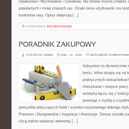
Opiekunów i Wychowanie i Szkolenie. Na stronie można znaleźć 
popularnych i mniej znanych ras. Dzięki temu użytkownik ma moż
konkretne rasy. Opisy obejmują […]
CATEGORIES:
BOCHEN-CHLEBA
PORADNIK ZAKUPOWY
POSTED BY ADMIN
KWI - 13 - 2026
MOŻLIWOŚĆ KOMENTOWA
Italsystem to dynamicznie r
treści, która skupia się na
praktycznych wskazówkach
mieszkanie i miejsce pracy.
estetyka łączy się z funkcj
powstaje z myślą o czyteln
pomysłów dotyczących foteli i szeroko rozumianego dobrego styl
Premium i Designerskie i Inspiracje i Aranżacje. Strona została z
chcą trafnie wybierać elementy […]