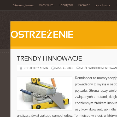
Archiwum
Fanatyzm
Premier
T
Strona główna
Spis Treści
OSTRZEŻENIE
TRENDY I INNOWACJE
POSTED BY ADMIN
MAJ - 4 - 2026
MOŻLIWOŚĆ KOMENTOWAN
Rentdabcar to motoryzacyjn
prowadzony z myślą o osob
pojazdu. Strona łączy wiel
związanych z autami, dzię
codziennym źródłem inspira
użytkowników aut, jak i dla 
analizują świat zakupu samochodów. To miejsce w sieci, w który