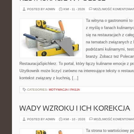
POSTED BY ADMIN
KWI - 11 - 2026
MOŻLIWOŚĆ KOMENTOWA
Ta witryna o gastronomii t
z myślą o fanach kulinarnyc
się na restauracjach z całe
na tematach związanych z l
podróżami kulinarnymi, tes
branży. Zobacz też Polecan
RestauracjaSpichlerz. To portal, który łączy kulinarne emocje z p
Użytkownik może liczyć zarówno na interesujące teksty o restaura
kontekst związany z kuchnią, […]
CATEGORIES:
MOTYWACJA I PASJA
WADY WZROKU I ICH KOREKCJA
POSTED BY ADMIN
KWI - 10 - 2026
MOŻLIWOŚĆ KOMENTOWA
Ta strona to wartościowy p