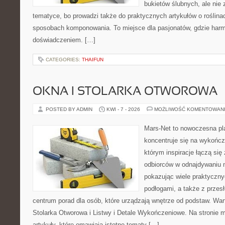
bukietów ślubnych, ale nie 
tematyce, bo prowadzi także do praktycznych artykułów o roślinac
sposobach komponowania. To miejsce dla pasjonatów, gdzie harm
doświadczeniem. […]
CATEGORIES:
THAIFUN
OKNA I STOLARKA OTWOROWA
POSTED BY ADMIN
KWI - 7 - 2026
MOŻLIWOŚĆ KOMENTOWAN
Mars-Net to nowoczesna pla
koncentruje się na wykończ
którym inspiracje łączą się
odbiorców w odnajdywaniu na
pokazując wiele praktyczn
podłogami, a także z przes
centrum porad dla osób, które urządzają wnętrze od podstaw. War
Stolarka Otworowa i Listwy i Detale Wykończeniowe. Na stronie
artykuły, które omawiają istotne tematy […]