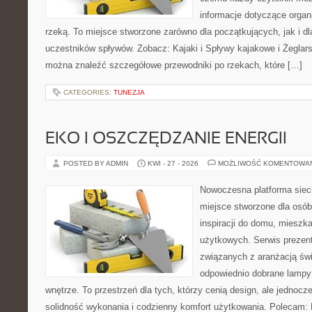
informacje dotyczące organ
rzeką. To miejsce stworzone zarówno dla początkujących, jak i 
uczestników spływów. Zobacz: Kajaki i Spływy kajakowe i Żeglars
można znaleźć szczegółowe przewodniki po rzekach, które […]
CATEGORIES:
TUNEZJA
EKO I OSZCZĘDZANIE ENERGII
POSTED BY ADMIN
KWI - 27 - 2026
MOŻLIWOŚĆ KOMENTOWA
Nowoczesna platforma sie
miejsce stworzone dla osób
inspiracji do domu, mieszka
użytkowych. Serwis prezent
związanych z aranżacją świ
odpowiednio dobrane lampy 
wnętrze. To przestrzeń dla tych, którzy cenią design, ale jednoc
solidność wykonania i codzienny komfort użytkowania. Polecam: F