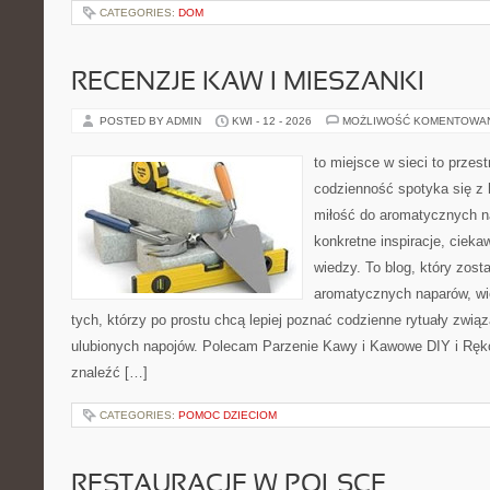
CATEGORIES:
DOM
RECENZJE KAW I MIESZANKI
POSTED BY ADMIN
KWI - 12 - 2026
MOŻLIWOŚĆ KOMENTOWA
to miejsce w sieci to przes
codzienność spotyka się z 
miłość do aromatycznych n
konkretne inspiracje, cieka
wiedzy. To blog, który zost
aromatycznych naparów, wiel
tych, którzy po prostu chcą lepiej poznać codzienne rytuały zwi
ulubionych napojów. Polecam Parzenie Kawy i Kawowe DIY i Ręko
znaleźć […]
CATEGORIES:
POMOC DZIECIOM
RESTAURACJE W POLSCE