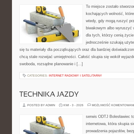
To miejsce zostało stworz
kochających wolność, które
wtedy, gdy mogą ruszyć pr
biwakowym albo wyruszyć w
dla tych, którzy cenią życie 
jednocześnie szukają użyte
się tu materiały dla początkujących oraz dla bardziej doświadczo
chcą stale rozwijać umiejętności. Całość skupia się wokół wyjazdó
swoboda, rozsądne planowanie i […]
CATEGORIES:
INTERNET RADIOWY I SATELITARNY
TECHNIKA JAZDY
POSTED BY ADMIN
KWI - 3 - 2026
MOŻLIWOŚĆ KOMENTOWAN
serwis ODTJ Bolesławiec t
internetowa, która skupia s
prowadzenia pojazdów, bez