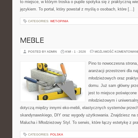
to miejsce, w którym troska o pupile spotyka się z praktyczną w
językiem. To portal, który powstał z myślą o osobach, które […]
CATEGORIES:
WET-OPINIA
MEBLE
POSTED BY ADMIN
KWI - 1 - 2026
MOŻLIWOŚĆ KOMENTOWAN
Pino to nowoczesna strona, 
aranżacji przestrzeni dla 
młodzieżowych oraz prakty
domu. Już sam główny prze
jest to miejsce poświęcon
młodzieżowym i uniwersaln
dotyczą między innymi eko-mebli, elastycznych systemów przech
skandynawskiego, DIY oraz wygody użytkowania. Znajdziesz na st
Malucha i Młodzieżowy Styl. To serwis, które łączy estetykę z pr
CATEGORIES:
POLSKA