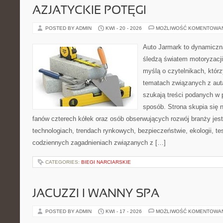
AZJATYCKIE POTĘGI
POSTED BY ADMIN
KWI - 20 - 2026
MOŻLIWOŚĆ KOMENTOWA
Auto Jarmark to dynamiczna
śledzą światem motoryzacji
myślą o czytelnikach, któr
tematach związanych z aut
szukają treści podanych w 
sposób. Strona skupia się 
fanów czterech kółek oraz osób obserwujących rozwój branży jes
technologiach, trendach rynkowych, bezpieczeństwie, ekologii, t
codziennych zagadnieniach związanych z […]
CATEGORIES:
BIEGI NARCIARSKIE
JACUZZI I WANNY SPA
POSTED BY ADMIN
KWI - 17 - 2026
MOŻLIWOŚĆ KOMENTOWA