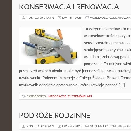
KONSERWACJA I RENOWACJA
POSTED BY ADMIN
KWI - 5 - 2026
MOŻLIWOŚĆ KOMENTOWAN
Ta witryna internetowa to m
wartościowe treści spotyka 
serwis została opracowana 
szukających pomysłów zwią
wjazdami, zabudową garażo
poręczami. To miejsce wiedz
przestrzeń wokół budynku może być jednocześnie trwała, atrakcy
użytkowaniu. Polecam Inspiracje z Całego Świata i Prawo i Forma
użytkownik odnajdzie opracowania, które ułatwiają poznać […]
CATEGORIES:
INTEGRACJE SYSTEMÓW I API
PODRÓŻE RODZINNE
POSTED BY ADMIN
KWI - 4 - 2026
MOŻLIWOŚĆ KOMENTOWAN