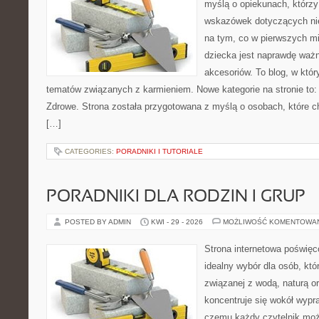
myślą o opiekunach, którz
wskazówek dotyczących nie
na tym, co w pierwszych mi
dziecka jest naprawdę wa
akcesoriów. To blog, w któ
tematów związanych z karmieniem. Nowe kategorie na stronie to:
Zdrowe. Strona została przygotowana z myślą o osobach, które 
[…]
CATEGORIES:
PORADNIKI I TUTORIALE
PORADNIKI DLA RODZIN I GRUP
POSTED BY ADMIN
KWI - 29 - 2026
MOŻLIWOŚĆ KOMENTOWA
Strona internetowa poświęc
idealny wybór dla osób, kt
związanej z wodą, naturą o
koncentruje się wokół wypr
czemu każdy czytelnik moż