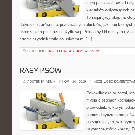
chcą poznawać świat budynk
kierunków wpływających na 
To inspirujący blog, na któ
dotyczące zarówno rozpoznawalnych obiektów, jak i konkretnyc
urządzaniem przestrzeni użytkowej. Polecamy Urbanistyka i Miast
stronie czytelnik trafia do uniwersum, […]
CATEGORIES:
KRATEROWE JEZIORA I WULKANY
RASY PSÓW
POSTED BY ADMIN
KWI - 14 - 2026
MOŻLIWOŚĆ KOMENTOWA
Pakawilkolaka to portal, kt
myślą o osobach kochający
przewodnik, w którym odbio
porady dotyczące ras psów.
początkujących, w którym w
użyteczne źródło wiedzy. Fa