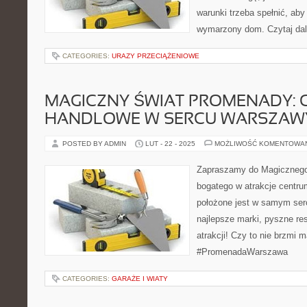
warunki trzeba spełnić, ab
wymarzony dom. Czytaj dal
CATEGORIES:
URAZY PRZECIĄŻENIOWE
MAGICZNY ŚWIAT PROMENADY: 
HANDLOWE W SERCU WARSZAW
POSTED BY ADMIN
LUT - 22 - 2025
MOŻLIWOŚĆ KOMENTOWA
Zapraszamy do Magicznego
bogatego w atrakcje centru
położone jest w samym ser
najlepsze marki, pyszne res
atrakcji! Czy to nie brzmi 
#PromenadaWarszawa
CATEGORIES:
GARAŻE I WIATY