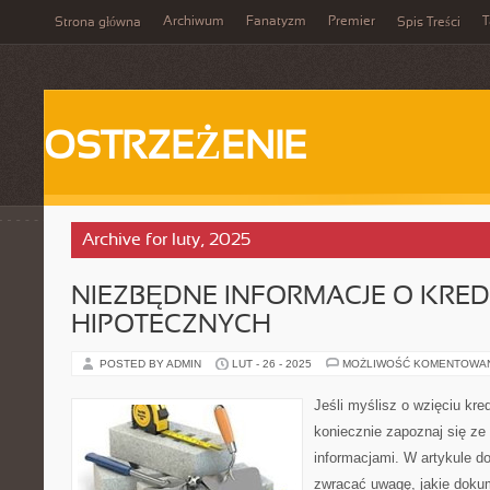
Archiwum
Fanatyzm
Premier
T
Strona główna
Spis Treści
OSTRZEŻENIE
Archive for luty, 2025
NIEZBĘDNE INFORMACJE O KRE
HIPOTECZNYCH
POSTED BY ADMIN
LUT - 26 - 2025
MOŻLIWOŚĆ KOMENTOWA
Jeśli myślisz o wzięciu kre
koniecznie zapoznaj się ze
informacjami. W artykule d
zwracać uwagę, jakie dokum