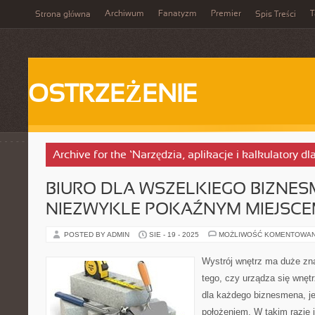
Archiwum
Fanatyzm
Premier
T
Strona główna
Spis Treści
OSTRZEŻENIE
Archive for the ‘Narzędzia, aplikacje i kalkulatory d
BIURO DLA WSZELKIEGO BIZNESM
NIEZWYKLE POKAŹNYM MIEJSC
POSTED BY ADMIN
SIE - 19 - 2025
MOŻLIWOŚĆ KOMENTOWA
Wystrój wnętrz ma duże zna
tego, czy urządza się wnęt
dla każdego biznesmena, j
położeniem. W takim razie je