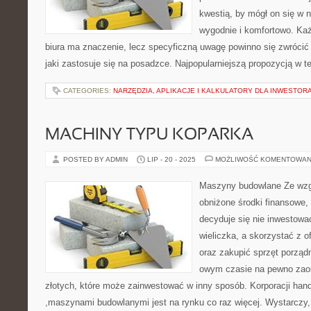
kwestią, by mógł on się w 
wygodnie i komfortowo. Ka
biura ma znaczenie, lecz specyficzną uwagę powinno się zwrócić
jaki zastosuje się na posadzce. Najpopularniejszą propozycją w te
CATEGORIES:
NARZĘDZIA, APLIKACJE I KALKULATORY DLA INWESTOR
MACHINY TYPU KOPARKA
POSTED BY ADMIN
LIP - 20 - 2025
MOŻLIWOŚĆ KOMENTOWAN
Maszyny budowlane Ze wzg
obniżone środki finansowe,
decyduje się nie inwestowa
wieliczka, a skorzystać z o
oraz zakupić sprzęt porząd
owym czasie na pewno zao
złotych, które może zainwestować w inny sposób. Korporacji ha
,maszynami budowlanymi jest na rynku co raz więcej. Wystarczy,