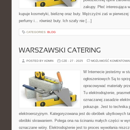
zakupy. Płeć interesująca
kupuje kosmetyki, bieliznę oraz buty. Mężczyźni zaś w pierwszej 
perfumy i… również buty. Ich szafy nie […]
CATEGORIES:
BLOG
WARSZAWSKI CATERING
POSTED BY ADMIN
CZE - 27 - 2025
MOŻLIWOŚĆ KOMENTOWA
W Internecie jesteśmy w st
ogłoszeniowych Są to sprzę
opracowywać materiały prz
Tu elektrodrążenie, prasmet
oznaczanej zasadzie elekt
pokazuje. Jest to technika 
elektroerozyjnym. Kategoryzowana jest do obróbek ubytkowych t
obróbki skrawaniem. Polega ona na ścinaniu małych części w wy
oznaczane wióry. Elektrodrążenie jest to proces wywołania niszc