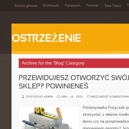
Archiwum
Fanatyzm
Premier
T
Strona główna
Spis Treści
OSTRZEŻENIE
Archive for the ‘Blog’ Category
PRZEWIDUJESZ OTWORZYĆ SWÓ
SKLEP? POWINIENEŚ
POSTED BY ADMIN
GRU - 16 - 2025
MOŻLIWOŚĆ KOMENTOWA
Porównywarka Pożyczek p
skorzystać z właśnie środ
domu czy na przeprowadzen
planowanego remontu? Jeże