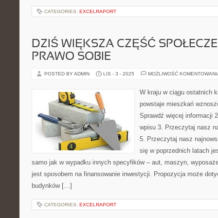
CATEGORIES:
EXCELRAPORT
DZIŚ WIĘKSZA CZĘŚĆ SPOŁECZ
PRAWO SOBIE
POSTED BY ADMIN
LIS - 3 - 2025
MOŻLIWOŚĆ KOMENTOWAN
W kraju w ciągu ostatnich k
powstaje mieszkań wznoszo
Sprawdź więcej informacji 2
wpisu 3. Przeczytaj nasz n
5. Przeczytaj nasz najnows
się w poprzednich latach je
samo jak w wypadku innych specyfików – aut, maszyn, wyposaże
jest sposobem na finansowanie inwestycji. Propozycja może doty
budynków […]
CATEGORIES:
EXCELRAPORT