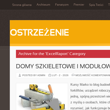
Archiwum
Fanatyzm
Premier
T
Strona główna
Spis Treści
OSTRZEŻENIE
Archive for the ‘ExcelRaport’ Category
DOMY SZKIELETOWE I MODUŁO
POSTED BY ADMIN
LUT - 2 - 2026
MOŻLIWOŚĆ KOMENTOWAN
Kursy Marko to blog budowl
forkliftów, urządzeń robocz
jedną, spójną przestrzeń w
z myślą o osobach, które c
rozumieć, jak funkcjonuje 