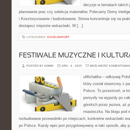
decyzje w tematach takich 
planowanie prac czy selekcja materiałów. Polecamy Domy inteli
i Kosztorysowanie i budżetowanie. Strona koncentruje się na pra
dostajesz mięsiste wskazówki. W […]
CATEGORIES:
EXCELRAPORT
FESTIWALE MUZYCZNE I KULTU
POSTED BY ADMIN
GRU - 6 - 2025
MOŻLIWOŚĆ KOMENTOWAN
uMichalika – odkrywaj Pols
który został stworzony z pa
Polsce. To przestrzeń, w k
pomysły na wyjazdy po cał
górskich przez jeziora, aż 
miasteczka. Na blogu pod 
rozbudowane przewodniki po miejscach, konkretne wskazówki oraz
po Polsce. Każdy wpis jest przygotowywany w taki sposób, aby 