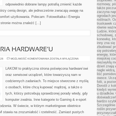
stopniowo. N
rozmowy, pó
odpowiednio dobrane lampy potrafią zmienić każde
także poczu
którzy cenią design, ale jednocześnie zwracają uwagę na
zaczyna nap
ogrodach jes
omfort użytkowania. Polecam: Fotowoltaika i Energia
roślinach. O
 stronie można znaleźć […]
truskawek cz
równie ważne
Ludzie, którz
schodowej, 
konewkę, kto
inny zna się 
zbudować pr
TORIA HARDWARE’U
się potrzebn
energię, któ
miejskiej co
RETRO
026
MOŻLIWOŚĆ KOMENTOWANIA
ZOSTAŁA WYŁĄCZONA
PC
niezwykłą mo
I
dzień znają 
HISTORIA
LAKOM to praktyczna strona poświęcona hardware’owi
nagle widzą,
HARDWARE’U
liść pomidor
oraz serwisowi urządzeń, które towarzyszą nam w
owoce. Uczą 
codziennych zadaniach. To miejsce stworzone z myślą
folii, a poz
Dorośli z ko
o osobach, które chcą kupować mądrzej, a także o
kiedyś wynie
tych, którzy potrzebują sprawdzonej porady wtedy, gdy
u dziadków. 
doświadczeń.
komputer zwalnia. Inne kategorie to Gaming & e-sport
bardzo szybk
Szczególnie 
odzenia. W świecie, w którym marketingowe obietnice
roślin przyw
M stawia na zrozumiałość i rzetelność. Zamiast pustych
przyzwyczai