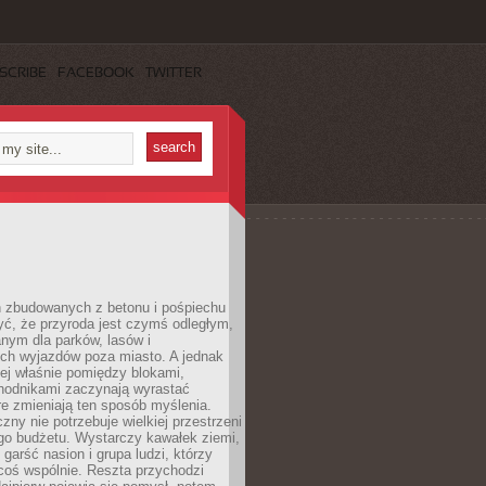
SCRIBE
FACEBOOK
TWITTER
h zbudowanych z betonu i pośpiechu
yć, że przyroda jest czymś odległym,
nym dla parków, lasów i
h wyjazdów poza miasto. A jednak
ej właśnie pomiędzy blokami,
chodnikami zaczynają wyrastać
re zmieniają ten sposób myślenia.
zny nie potrzebuje wielkiej przestrzeni
go budżetu. Wystarczy kawałek ziemi,
 garść nasion i grupa ludzi, którzy
coś wspólnie. Reszta przychodzi