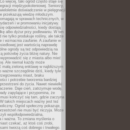
Co więcej, taki ogród często staje się
egracji międzypokoleniowej. Seniorzy,
wieloletnie doświadczenie w pielęgnacji
nie przekazują wiedzę młodszym.
pomagają w sprawach technicznych, w
wydarzeń i w promowaniu inicjatywy.
się odpowiedzialności, kiedy dostają
kę albo dyżur przy podlewaniu. W ten
 nie tylko produkuje rośliny, ale także
je i wzmacnia zaufanie. A zaufanie w
osiedlowej jest wartością naprawdę
ólne ogrody są też odpowiedzią na
ą potrzebę życia bliżej natury. Nie
wyprowadzić się z miasta albo mieć
kę. Ale niemal każdy może
ć małą zieloną enklawę w najbliższym
o ważne szczególnie dziś, kiedy tyle
rzegrzewaniu miast, braku
ości i potrzebie tworzenia bardziej
przestrzeni do życia. Nawet niewielki
czenie. Daje cień, zatrzymuje wodę,
ady zapylające i przypomina, że
 musi kończyć się tam, gdzie zaczyna
 W takich miejscach ważny jest też
oliczny. Ogród społeczny pokazuje,
rzestrzeń nie musi być niczyja. Może
zyli współodpowiedzialna,
a i ważna. To zmiana myślenia o
iast czekać, aż ktoś coś zrobi,
ami tworzą coś dobrego i trwałego.