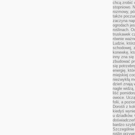
chcą zrobić 
stopniowo. N
rozmowy, pó
także poczu
zaczyna nap
ogrodach jes
roślinach. O
truskawek cz
równie ważne
Ludzie, którz
schodowej, 
konewkę, kto
inny zna się 
zbudować pr
się potrzebn
energię, któ
miejskiej co
niezwykłą mo
dzień znają 
nagle widzą,
liść pomidor
owoce. Uczą 
folii, a poz
Dorośli z ko
kiedyś wynie
u dziadków. 
doświadczeń.
bardzo szybk
Szczególnie 
roślin przyw