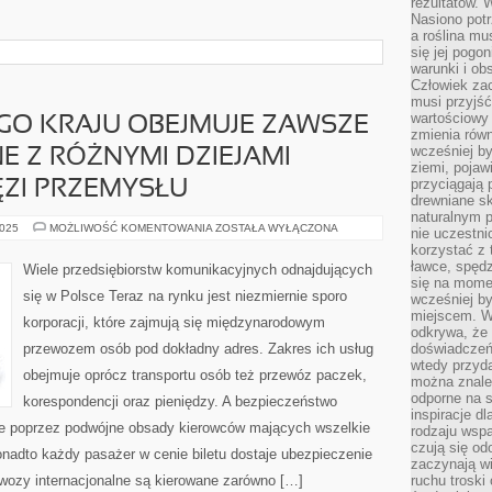
rezultatów. W
Nasiono potr
a roślina mu
się jej pogo
warunki i ob
Człowiek za
musi przyjść
wartościowy
GO KRAJU OBEJMUJE ZAWSZE
zmienia równ
wcześniej by
E Z RÓŻNYMI DZIEJAMI
ziemi, pojaw
przyciągają 
ZI PRZEMYSŁU
drewniane sk
naturalnym 
HISTORIA
2025
MOŻLIWOŚĆ KOMENTOWANIA
ZOSTAŁA WYŁĄCZONA
nie uczestni
KAŻDEGO
korzystać z 
KRAJU
OBEJMUJE
ławce, spędz
Wiele przedsiębiorstw komunikacyjnych odnajdujących
ZAWSZE
się na momen
DETALE
się w Polsce Teraz na rynku jest niezmiernie sporo
wcześniej by
ZWIĄZANE
Z
miejscem. W 
korporacji, które zajmują się międzynarodowym
RÓŻNYMI
odkrywa, że
DZIEJAMI
przewozem osób pod dokładny adres. Zakres ich usług
doświadczeń 
WSZELKICH
GAŁĘZI
wtedy przyd
PRZEMYSŁU
obejmuje oprócz transportu osób też przewóz paczek,
można znale
odporne na s
korespondencji oraz pieniędzy. A bezpieczeństwo
inspiracje d
ne poprzez podwójne obsady kierowców mających wszelkie
rodzaju wspa
czują się od
Ponadto każdy pasażer w cenie biletu dostaje ubezpieczenie
zaczynają wi
ewozy internacjonalne są kierowane zarówno […]
ruchu troski 