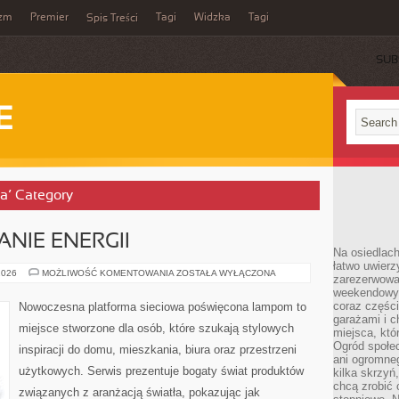
yzm
Premier
Tagi
Widzka
Tagi
Spis Treści
SUB
E
ka’ Category
NIE ENERGII
Na osiedlac
łatwo uwierz
EKO
2026
MOŻLIWOŚĆ KOMENTOWANIA
ZOSTAŁA WYŁĄCZONA
zarezerwowa
I
weekendowyc
OSZCZĘDZANIE
ENERGII
coraz części
Nowoczesna platforma sieciowa poświęcona lampom to
garażami i 
miejsce stworzone dla osób, które szukają stylowych
miejsca, któ
Ogród społec
inspiracji do domu, mieszkania, biura oraz przestrzeni
ani ogromne
użytkowych. Serwis prezentuje bogaty świat produktów
kilka skrzyń,
chcą zrobić 
związanych z aranżacją światła, pokazując jak