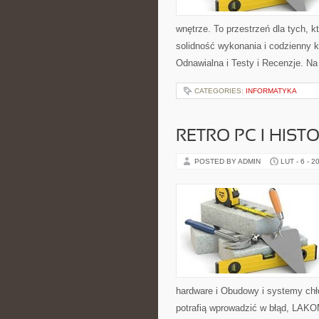
wnętrze. To przestrzeń dla tych, 
solidność wykonania i codzienny k
Odnawialna i Testy i Recenzje. Na
CATEGORIES:
INFORMATYKA
RETRO PC I HIS
POSTED BY ADMIN
LUT - 6 - 2
hardware i Obudowy i systemy chł
potrafią wprowadzić w błąd, LAKO