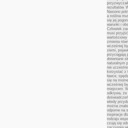
przyzwyczai
rezultatów. W
Nasiono potr
a roślina mu
się jej pogo
warunki i ob
Człowiek za
musi przyjść
wartościowy
zmienia równ
wcześniej by
ziemi, pojaw
przyciągają 
drewniane sk
naturalnym 
nie uczestni
korzystać z 
ławce, spędz
się na momen
wcześniej by
miejscem. W 
odkrywa, że
doświadczeń 
wtedy przyd
można znale
odporne na s
inspiracje d
rodzaju wspa
czują się od
zaczynają wi