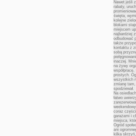
Nawet jeśli z
rabaty, uruch
promieniować
święta, wymi
kolejne ziel
blokami sta
miejscem up
najbardziej
odbudować p
także przypo
kontaktu z z
sobą przyzna
pielęgnowani
inaczej. Mni
na żywy orga
współpracę, 
prostych. Og
wszystkich m
zmianę tam, 
spodziewał.
Na osiedlac
łatwo uwierz
zarezerwowa
weekendowyc
coraz części
garażami i 
miejsca, któ
Ogród społec
ani ogromne
kilka skrzyń,