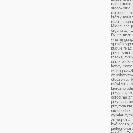
ruchu troski 
środowisko. 
miejscem int
którzy mają 
roślin, chęt
Młodsi zaś 
organizacji 
Dzieci uczą 
własną grząd
sposób ogród
buduje relac
przestrzeni 
rzadką. Wsp
coraz większ
każdy może 
własną dział
współtworzy
otoczeniu. T
mówi się o p
bioróżnorodn
przyjaznych 
ogród ma zna
przyciąga ow
przyroda nie
się chodnik.
wymiar symb
że wspólna p
być nasza, c
pielęgnowan
mieście. Zam