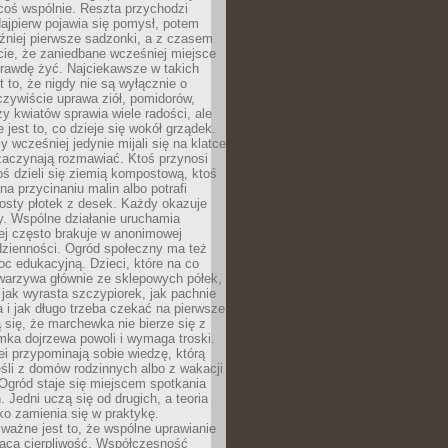
coś wspólnie. Reszta przychodzi
ajpierw pojawia się pomysł, potem
źniej pierwsze sadzonki, a z czasem
cie, że zaniedbane wcześniej miejsce
rawdę żyć. Najciekawsze w takich
t to, że nigdy nie są wyłącznie o
czywiście uprawa ziół, pomidorów,
y kwiatów sprawia wiele radości, ale
 jest to, co dzieje się wokół grządek.
y wcześniej jedynie mijali się na klatce
zaczynają rozmawiać. Ktoś przynosi
ś dzieli się ziemią kompostową, ktoś
na przycinaniu malin albo potrafi
osty płotek z desek. Każdy okazuje
y. Wspólne działanie uruchamia
rej często brakuje w anonimowej
dzienności. Ogród społeczny ma też
c edukacyjną. Dzieci, które na co
warzywa głównie ze sklepowych półek,
 jak wyrasta szczypiorek, jak pachnie
a i jak długo trzeba czekać na pierwsze
się, że marchewka nie bierze się z
iomka dojrzewa powoli i wymaga troski.
lei przypominają sobie wiedzę, którą
śli z domów rodzinnych albo z wakacji
Ogród staje się miejscem spotkania
 Jedni uczą się od drugich, a teoria
o zamienia się w praktykę.
ważne jest to, że wspólne uprawianie
raca cierpliwość. Współczesność