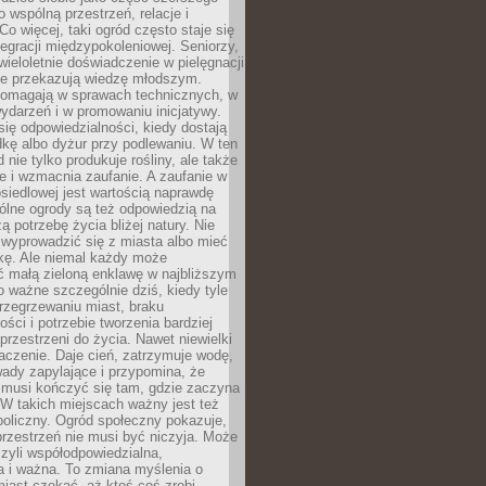
o wspólną przestrzeń, relacje i
Co więcej, taki ogród często staje się
egracji międzypokoleniowej. Seniorzy,
wieloletnie doświadczenie w pielęgnacji
nie przekazują wiedzę młodszym.
pomagają w sprawach technicznych, w
wydarzeń i w promowaniu inicjatywy.
się odpowiedzialności, kiedy dostają
kę albo dyżur przy podlewaniu. W ten
 nie tylko produkuje rośliny, ale także
je i wzmacnia zaufanie. A zaufanie w
osiedlowej jest wartością naprawdę
ólne ogrody są też odpowiedzią na
ą potrzebę życia bliżej natury. Nie
wyprowadzić się z miasta albo mieć
kę. Ale niemal każdy może
ć małą zieloną enklawę w najbliższym
o ważne szczególnie dziś, kiedy tyle
rzegrzewaniu miast, braku
ości i potrzebie tworzenia bardziej
przestrzeni do życia. Nawet niewielki
czenie. Daje cień, zatrzymuje wodę,
ady zapylające i przypomina, że
 musi kończyć się tam, gdzie zaczyna
 W takich miejscach ważny jest też
oliczny. Ogród społeczny pokazuje,
rzestrzeń nie musi być niczyja. Może
zyli współodpowiedzialna,
a i ważna. To zmiana myślenia o
iast czekać, aż ktoś coś zrobi,