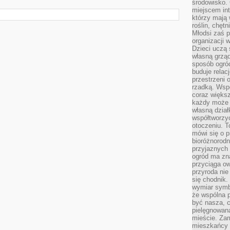
środowisko. 
miejscem int
którzy mają 
roślin, chęt
Młodsi zaś 
organizacji 
Dzieci uczą 
własną grząd
sposób ogród
buduje relac
przestrzeni 
rzadką. Wsp
coraz większ
każdy może 
własną dział
współtworzy
otoczeniu. T
mówi się o p
bioróżnorodn
przyjaznych 
ogród ma zna
przyciąga ow
przyroda nie
się chodnik.
wymiar symb
że wspólna p
być nasza, c
pielęgnowan
mieście. Zam
mieszkańcy s