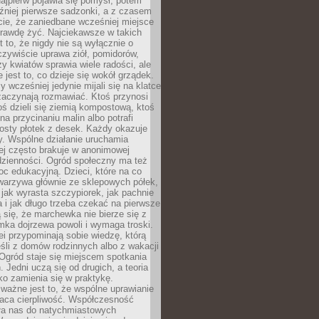
ajpierw pojawia się pomysł, potem
źniej pierwsze sadzonki, a z czasem
cie, że zaniedbane wcześniej miejsce
rawdę żyć. Najciekawsze w takich
t to, że nigdy nie są wyłącznie o
czywiście uprawa ziół, pomidorów,
y kwiatów sprawia wiele radości, ale
 jest to, co dzieje się wokół grządek.
y wcześniej jedynie mijali się na klatce
zaczynają rozmawiać. Ktoś przynosi
ś dzieli się ziemią kompostową, ktoś
na przycinaniu malin albo potrafi
osty płotek z desek. Każdy okazuje
y. Wspólne działanie uruchamia
rej często brakuje w anonimowej
dzienności. Ogród społeczny ma też
c edukacyjną. Dzieci, które na co
warzywa głównie ze sklepowych półek,
 jak wyrasta szczypiorek, jak pachnie
a i jak długo trzeba czekać na pierwsze
się, że marchewka nie bierze się z
iomka dojrzewa powoli i wymaga troski.
lei przypominają sobie wiedzę, którą
śli z domów rodzinnych albo z wakacji
Ogród staje się miejscem spotkania
 Jedni uczą się od drugich, a teoria
o zamienia się w praktykę.
ważne jest to, że wspólne uprawianie
raca cierpliwość. Współczesność
ła nas do natychmiastowych