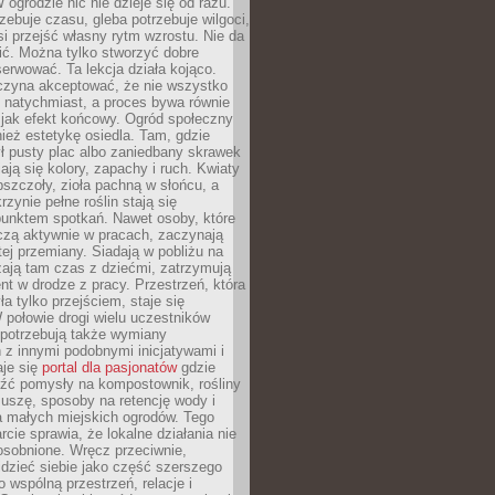
 ogrodzie nic nie dzieje się od razu.
zebuje czasu, gleba potrzebuje wilgoci,
si przejść własny rytm wzrostu. Nie da
nić. Można tylko stworzyć dobre
serwować. Ta lekcja działa kojąco.
czyna akceptować, że nie wszystko
 natychmiast, a proces bywa równie
 jak efekt końcowy. Ogród społeczny
ież estetykę osiedla. Tam, gdzie
ł pusty plac albo zaniedbany skrawek
iają się kolory, zapachy i ruch. Kwiaty
pszczoły, zioła pachną w słońcu, a
rzynie pełne roślin stają się
punktem spotkań. Nawet osoby, które
czą aktywnie w pracach, zaczynają
tej przemiany. Siadają w pobliżu na
ają tam czas z dziećmi, zatrzymują
t w drodze z pracy. Przestrzeń, która
ła tylko przejściem, staje się
połowie drogi wielu uczestników
 potrzebują także wymiany
z innymi podobnymi inicjatywami i
aje się
portal dla pasjonatów
gdzie
źć pomysły na kompostownik, rośliny
uszę, sposoby na retencję wody i
la małych miejskich ogrodów. Tego
rcie sprawia, że lokalne działania nie
osobnione. Wręcz przeciwnie,
dzieć siebie jako część szerszego
o wspólną przestrzeń, relacje i