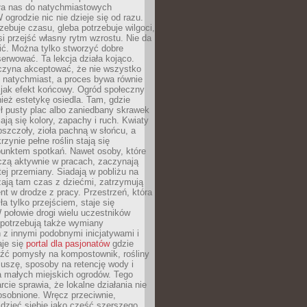
ła nas do natychmiastowych
 ogrodzie nic nie dzieje się od razu.
zebuje czasu, gleba potrzebuje wilgoci,
si przejść własny rytm wzrostu. Nie da
nić. Można tylko stworzyć dobre
serwować. Ta lekcja działa kojąco.
czyna akceptować, że nie wszystko
 natychmiast, a proces bywa równie
 jak efekt końcowy. Ogród społeczny
ież estetykę osiedla. Tam, gdzie
ł pusty plac albo zaniedbany skrawek
iają się kolory, zapachy i ruch. Kwiaty
pszczoły, zioła pachną w słońcu, a
rzynie pełne roślin stają się
punktem spotkań. Nawet osoby, które
czą aktywnie w pracach, zaczynają
tej przemiany. Siadają w pobliżu na
ają tam czas z dziećmi, zatrzymują
t w drodze z pracy. Przestrzeń, która
ła tylko przejściem, staje się
połowie drogi wielu uczestników
 potrzebują także wymiany
z innymi podobnymi inicjatywami i
aje się
portal dla pasjonatów
gdzie
źć pomysły na kompostownik, rośliny
uszę, sposoby na retencję wody i
la małych miejskich ogrodów. Tego
rcie sprawia, że lokalne działania nie
osobnione. Wręcz przeciwnie,
dzieć siebie jako część szerszego