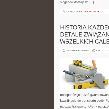
sloganów dostajesz […]
CATEGORIES:
INFORMATYKA
HISTORIA KAŻDE
DETALE ZWIĄZAN
WSZELKICH GAŁĘ
POSTED BY ADMIN
SIE - 16 - 
transportów jest dziś gwarantowa
kwalifikacje do transportu osób. 
na czas transportu. Oferty na prz