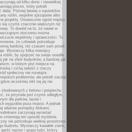
aczynają od kilku donic i niewielkiej
amiają proces, który potrafi
 dalej. Później łatwiej o sąsiedzkie
any roślin, wspólne sprzątanie albo
one projekty. Ostatecznie ogród między
je się czymś znacznie większym niż
rawy. To dowód na to, że nawet w
 zwyczajnym otoczeniu można
oczucie wspólnoty i sprawczości. To
mnienie, że człowiek potrzebuje
iemią bardziej, niż czasem sam przed
je. Wystarczy kilka miesięcy
a roślin, by spojrzeć na swoje osiedle
ej jak na zbiór budynków, a bardziej jak
nizm, w którym jest miejsce na
troskę i cichą radość z rzeczy
ród społeczny nie rozwiąże
iejskich problemów, ale potrafi zacząć
gdzie wcześniej nikt się jej nie
h zbudowanych z betonu i pośpiechu
yć, że przyroda jest czymś odległym,
nym dla parków, lasów i
h wyjazdów poza miasto. A jednak
ej właśnie pomiędzy blokami,
chodnikami zaczynają wyrastać
re zmieniają ten sposób myślenia.
zny nie potrzebuje wielkiej przestrzeni
go budżetu. Wystarczy kawałek ziemi,
 garść nasion i grupa ludzi, którzy