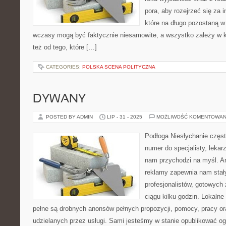
pora, aby rozejrzeć się za 
które na długo pozostaną w
wczasy mogą być faktycznie niesamowite, a wszystko zależy w k
też od tego, które […]
CATEGORIES:
POLSKA SCENA POLITYCZNA
DYWANY
POSTED BY ADMIN
LIP - 31 - 2025
MOŻLIWOŚĆ KOMENTOWAN
Podłoga Niesłychanie częs
numer do specjalisty, lekar
nam przychodzi na myśl. A
reklamy zapewnia nam stał
profesjonalistów, gotowyc
ciągu kilku godzin. Lokalne
pełne są drobnych anonsów pełnych propozycji, pomocy, pracy or
udzielanych przez usługi. Sami jesteśmy w stanie opublikować ogł