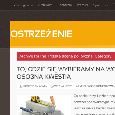
Archiwum
Fanatyzm
Premier
T
Strona główna
Spis Treści
OSTRZEŻENIE
Archive for the ‘Polska scena polityczna’ Category
TO, GDZIE SIĘ WYBIERAMY NA W
OSOBNĄ KWESTIĄ
POSTED BY ADMIN
WRZ - 4 - 2025
MOŻLIWOŚĆ KOMENTOWAN
Co poniektórzy ludzie stopu
powszechne Wakacyjne mies
jeszcze nie za bardzo wies
roku wyjedziesz wraz z rodz