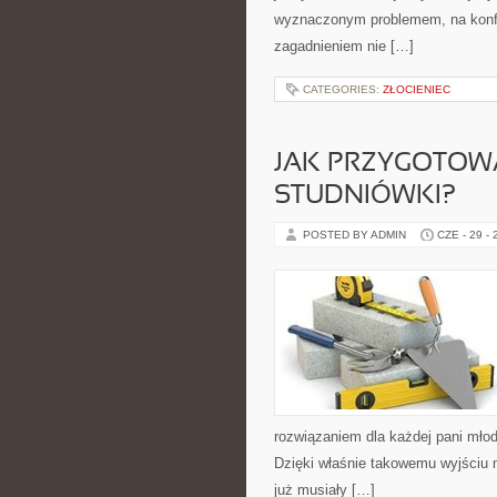
wyznaczonym problemem, na konfer
zagadnieniem nie […]
CATEGORIES:
ZŁOCIENIEC
JAK PRZYGOTOWA
STUDNIÓWKI?
POSTED BY ADMIN
CZE - 29 -
rozwiązaniem dla każdej pani młodej
Dzięki właśnie takowemu wyjściu
już musiały […]