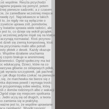
coś wspólnie. Reszta przychodzi
ajpierw pojawia się pomysł, potem
źniej pierwsze sadzonki, a z czasem
cie, że zaniedbane wcześniej miejsce
rawdę żyć. Najciekawsze w takich
t to, że nigdy nie są wyłącznie o
czywiście uprawa ziół, pomidorów,
y kwiatów sprawia wiele radości, ale
 jest to, co dzieje się wokół grządek.
y wcześniej jedynie mijali się na klatce
zaczynają rozmawiać. Ktoś przynosi
ś dzieli się ziemią kompostową, ktoś
na przycinaniu malin albo potrafi
osty płotek z desek. Każdy okazuje
y. Wspólne działanie uruchamia
rej często brakuje w anonimowej
dzienności. Ogród społeczny ma też
c edukacyjną. Dzieci, które na co
warzywa głównie ze sklepowych półek,
 jak wyrasta szczypiorek, jak pachnie
a i jak długo trzeba czekać na pierwsze
się, że marchewka nie bierze się z
iomka dojrzewa powoli i wymaga troski.
lei przypominają sobie wiedzę, którą
śli z domów rodzinnych albo z wakacji
Ogród staje się miejscem spotkania
 Jedni uczą się od drugich, a teoria
o zamienia się w praktykę.
ważne jest to, że wspólne uprawianie
raca cierpliwość. Współczesność