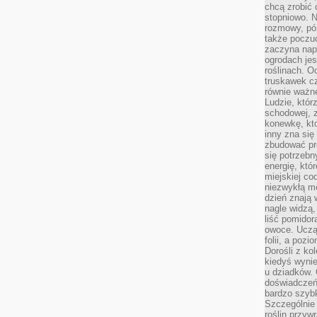
chcą zrobić 
stopniowo. N
rozmowy, pó
także poczu
zaczyna nap
ogrodach jes
roślinach. O
truskawek cz
równie ważne
Ludzie, którz
schodowej, 
konewkę, kto
inny zna się 
zbudować pr
się potrzebn
energię, któ
miejskiej co
niezwykłą mo
dzień znają 
nagle widzą,
liść pomidor
owoce. Uczą 
folii, a poz
Dorośli z ko
kiedyś wynie
u dziadków. 
doświadczeń.
bardzo szybk
Szczególnie 
roślin przyw