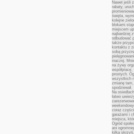
Nawet jeśli z
rabaty, uruch
promieniować
święta, wymi
kolejne ziel
blokami sta
miejscem up
najbardziej
odbudować p
także przypo
kontaktu z z
sobą przyzna
pielęgnowani
inaczej. Mni
na żywy orga
współpracę, 
prostych. Og
wszystkich m
zmianę tam, 
spodziewał.
Na osiedlac
łatwo uwierz
zarezerwowa
weekendowyc
coraz części
garażami i 
miejsca, któ
Ogród społec
ani ogromne
kilka skrzyń,