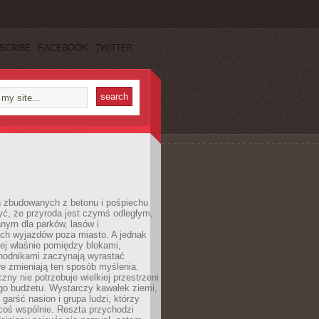
SCRIBE
FACEBOOK
TWITTER
h zbudowanych z betonu i pośpiechu
yć, że przyroda jest czymś odległym,
nym dla parków, lasów i
h wyjazdów poza miasto. A jednak
ej właśnie pomiędzy blokami,
chodnikami zaczynają wyrastać
re zmieniają ten sposób myślenia.
zny nie potrzebuje wielkiej przestrzeni
go budżetu. Wystarczy kawałek ziemi,
 garść nasion i grupa ludzi, którzy
coś wspólnie. Reszta przychodzi