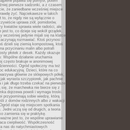
ajpierw pojawia się pomysł, potem
źniej pierwsze sadzonki, a z czasem
cie, że zaniedbane wcześniej miejsce
rawdę żyć. Najciekawsze w takich
t to, że nigdy nie są wyłącznie o
czywiście uprawa ziół, pomidorów,
y kwiatów sprawia wiele radości, ale
 jest to, co dzieje się wokół grządek.
y wcześniej jedynie mijali się na klatce
zaczynają rozmawiać. Ktoś przynosi
ś dzieli się ziemią kompostową, ktoś
na przycinaniu malin albo potrafi
osty płotek z desek. Każdy okazuje
y. Wspólne działanie uruchamia
rej często brakuje w anonimowej
dzienności. Ogród społeczny ma też
c edukacyjną. Dzieci, które na co
warzywa głównie ze sklepowych półek,
 jak wyrasta szczypiorek, jak pachnie
a i jak długo trzeba czekać na pierwsze
się, że marchewka nie bierze się z
iomka dojrzewa powoli i wymaga troski.
lei przypominają sobie wiedzę, którą
śli z domów rodzinnych albo z wakacji
Ogród staje się miejscem spotkania
 Jedni uczą się od drugich, a teoria
o zamienia się w praktykę.
ważne jest to, że wspólne uprawianie
raca cierpliwość. Współczesność
ła nas do natychmiastowych