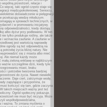
o wspólną przestrzeń, relacje i
Co więcej, taki ogród często staje się
egracji międzypokoleniowej. Seniorzy,
wieloletnie doświadczenie w pielęgnacji
nie przekazują wiedzę młodszym.
pomagają w sprawach technicznych, w
wydarzeń i w promowaniu inicjatywy.
się odpowiedzialności, kiedy dostają
kę albo dyżur przy podlewaniu. W ten
 nie tylko produkuje rośliny, ale także
je i wzmacnia zaufanie. A zaufanie w
osiedlowej jest wartością naprawdę
ólne ogrody są też odpowiedzią na
ą potrzebę życia bliżej natury. Nie
wyprowadzić się z miasta albo mieć
kę. Ale niemal każdy może
ć małą zieloną enklawę w najbliższym
o ważne szczególnie dziś, kiedy tyle
rzegrzewaniu miast, braku
ości i potrzebie tworzenia bardziej
przestrzeni do życia. Nawet niewielki
czenie. Daje cień, zatrzymuje wodę,
ady zapylające i przypomina, że
 musi kończyć się tam, gdzie zaczyna
 W takich miejscach ważny jest też
oliczny. Ogród społeczny pokazuje,
rzestrzeń nie musi być niczyja. Może
zyli współodpowiedzialna,
a i ważna. To zmiana myślenia o