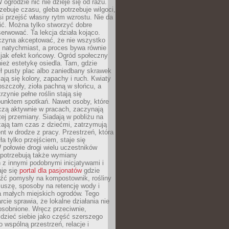
 ogrodzie nic nie dzieje się od razu.
zebuje czasu, gleba potrzebuje wilgoci,
si przejść własny rytm wzrostu. Nie da
nić. Można tylko stworzyć dobre
serwować. Ta lekcja działa kojąco.
czyna akceptować, że nie wszystko
 natychmiast, a proces bywa równie
 jak efekt końcowy. Ogród społeczny
ież estetykę osiedla. Tam, gdzie
ł pusty plac albo zaniedbany skrawek
iają się kolory, zapachy i ruch. Kwiaty
pszczoły, zioła pachną w słońcu, a
rzynie pełne roślin stają się
punktem spotkań. Nawet osoby, które
czą aktywnie w pracach, zaczynają
tej przemiany. Siadają w pobliżu na
ają tam czas z dziećmi, zatrzymują
t w drodze z pracy. Przestrzeń, która
ła tylko przejściem, staje się
połowie drogi wielu uczestników
 potrzebują także wymiany
z innymi podobnymi inicjatywami i
aje się
portal dla pasjonatów
gdzie
źć pomysły na kompostownik, rośliny
uszę, sposoby na retencję wody i
la małych miejskich ogrodów. Tego
rcie sprawia, że lokalne działania nie
osobnione. Wręcz przeciwnie,
dzieć siebie jako część szerszego
o wspólną przestrzeń, relacje i