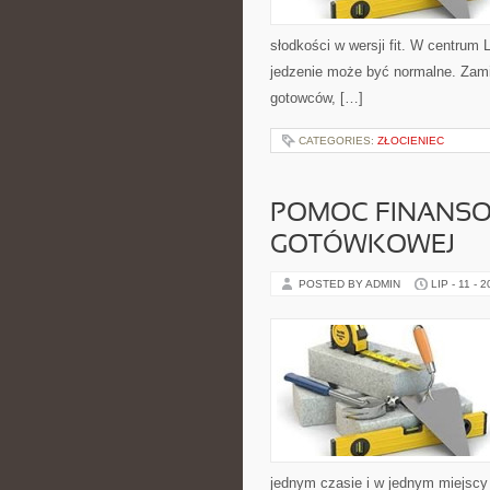
słodkości w wersji fit. W centrum
jedzenie może być normalne. Zami
gotowców, […]
CATEGORIES:
ZŁOCIENIEC
POMOC FINANSO
GOTÓWKOWEJ
POSTED BY ADMIN
LIP - 11 - 
jednym czasie i w jednym miejscy 