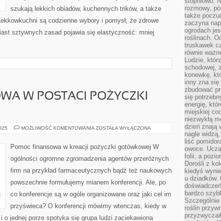
stopniowo. N
rozmowy, pó
szukają lekkich obiadów, kuchennych trików, a także
także poczu
 Lekkowkuchni są codzienne wybory i pomysł, że zdrowe
zaczyna nap
ogrodach jes
ast sztywnych zasad pojawia się elastyczność: mniej
roślinach. O
truskawek cz
równie ważne
Ludzie, którz
schodowej, 
konewkę, kto
inny zna się 
zbudować pr
WA W POSTACI POŻYCZKI
się potrzebn
energię, któ
miejskiej co
niezwykłą mo
dzień znają 
POMOC
2025
MOŻLIWOŚĆ KOMENTOWANIA
ZOSTAŁA WYŁĄCZONA
FINANSOWA
nagle widzą,
W
liść pomidor
POSTACI
Pomoc finansowa w kreacji pożyczki gotówkowej W
owoce. Uczą 
POŻYCZKI
GOTÓWKOWEJ
folii, a poz
ogólności ogromne zgromadzenia agentów przeróżnych
Dorośli z ko
firm na przykład farmaceutycznych bądź też naukowych
kiedyś wynie
u dziadków. 
powszechnie formułujemy mianem konferencji. Ale, po
doświadczeń.
bardzo szybk
co konferencje są w ogóle organizowane oraz jaki cel im
Szczególnie 
przyświeca? O konferencji mówimy wtenczas, kiedy w
roślin przyw
przyzwyczai
i o jednej porze spotyka się grupa ludzi zaciekawiona