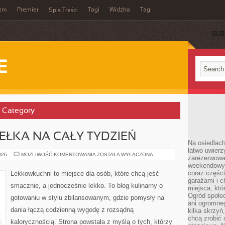
yzm
Premier
Tagi
Widzka
Tagi
Spis Treści
SUB
E
’ Category
DEŁKA NA CAŁY TYDZIEŃ
Na osiedlac
łatwo uwierz
MEAL
026
MOŻLIWOŚĆ KOMENTOWANIA
ZOSTAŁA WYŁĄCZONA
zarezerwowa
PREP
weekendowyc
I
PUDEŁKA
coraz części
Lekkowkuchni to miejsce dla osób, które chcą jeść
NA
garażami i 
CAŁY
smacznie, a jednocześnie lekko. To blog kulinarny o
TYDZIEŃ
miejsca, któ
Ogród społec
gotowaniu w stylu zbilansowanym, gdzie pomysły na
ani ogromne
dania łączą codzienną wygodę z rozsądną
kilka skrzyń,
chcą zrobić 
kalorycznością. Strona powstała z myślą o tych, którzy