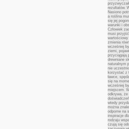
przyzwyczai
rezultatów. W
Nasiono potr
a roślina mu
się jej pogo
warunki i ob
Człowiek za
musi przyjść
wartościowy
zmienia równ
wcześniej by
ziemi, pojaw
przyciągają 
drewniane sk
naturalnym 
nie uczestni
korzystać z 
ławce, spędz
się na momen
wcześniej by
miejscem. W 
odkrywa, że
doświadczeń 
wtedy przyd
można znale
odporne na s
inspiracje d
rodzaju wspa
czują się od
zaczynają wi