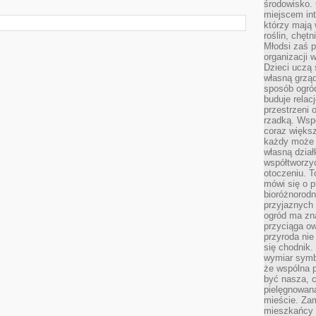
środowisko. 
miejscem int
którzy mają 
roślin, chęt
Młodsi zaś 
organizacji 
Dzieci uczą 
własną grząd
sposób ogród
buduje relac
przestrzeni 
rzadką. Wsp
coraz większ
każdy może 
własną dział
współtworzy
otoczeniu. T
mówi się o p
bioróżnorodn
przyjaznych 
ogród ma zna
przyciąga ow
przyroda nie
się chodnik.
wymiar symb
że wspólna p
być nasza, c
pielęgnowan
mieście. Zam
mieszkańcy s