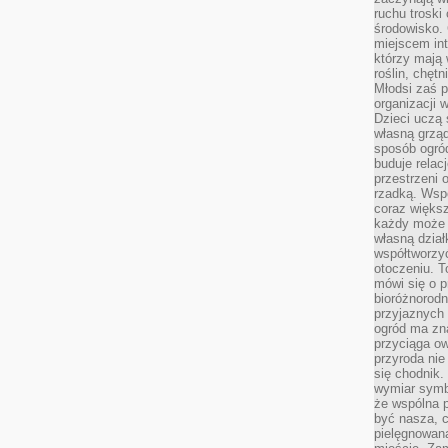
ruchu troski 
środowisko. 
miejscem int
którzy mają 
roślin, chęt
Młodsi zaś 
organizacji 
Dzieci uczą 
własną grząd
sposób ogród
buduje relac
przestrzeni 
rzadką. Wsp
coraz większ
każdy może 
własną dział
współtworzy
otoczeniu. T
mówi się o p
bioróżnorodn
przyjaznych 
ogród ma zna
przyciąga ow
przyroda nie
się chodnik.
wymiar symb
że wspólna p
być nasza, c
pielęgnowan