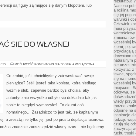
rezultatów. W
encji są figury zajmujące się danym kłopotem, lub
Nasiono potr
a roślina mu
się jej pogo
warunki i ob
Człowiek za
musi przyjść
wartościowy
zmienia równ
wcześniej by
Ć SIĘ DO WŁASNEJ
ziemi, pojaw
przyciągają 
drewniane sk
naturalnym 
JAK
 2025
MOŻLIWOŚĆ KOMENTOWANIA
ZOSTAŁA WYŁĄCZONA
nie uczestni
PRZYGOTOWAĆ
korzystać z 
SIĘ
ławce, spędz
DO
Co zrobić, jeśli chcielibyśmy zainwestować swoje
WŁASNEJ
się na momen
STUDNIÓWKI?
pieniądze? Jeśli jesteś taką kobietą, która niedługo
wcześniej by
miejscem. W 
weźmie ślub, zapewne bardzo byś chciała, aby
odkrywa, że
doświadczeń 
autentycznie wszystko odbyło się dokładnie tak jak
wtedy przyd
sobie to niegdyś wymarzyłaś. To akurat coś
można znale
odporne na s
normalnego… Zasadniczo to jest tak, że kapitalnym
inspiracje d
, a zresztą nie tylko jej, jest po prostu depilacja laserowa.
rodzaju wspa
czują się od
 można znacznie zaoszczędzić własny czas – nie będziemy
zaczynają wi
ruchu troski 