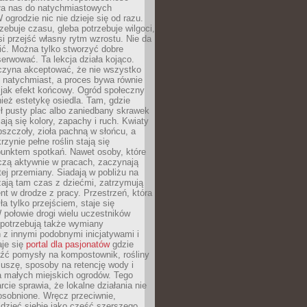
ła nas do natychmiastowych
 ogrodzie nic nie dzieje się od razu.
zebuje czasu, gleba potrzebuje wilgoci,
si przejść własny rytm wzrostu. Nie da
nić. Można tylko stworzyć dobre
serwować. Ta lekcja działa kojąco.
czyna akceptować, że nie wszystko
 natychmiast, a proces bywa równie
 jak efekt końcowy. Ogród społeczny
ież estetykę osiedla. Tam, gdzie
ł pusty plac albo zaniedbany skrawek
iają się kolory, zapachy i ruch. Kwiaty
pszczoły, zioła pachną w słońcu, a
rzynie pełne roślin stają się
punktem spotkań. Nawet osoby, które
czą aktywnie w pracach, zaczynają
tej przemiany. Siadają w pobliżu na
ają tam czas z dziećmi, zatrzymują
t w drodze z pracy. Przestrzeń, która
ła tylko przejściem, staje się
połowie drogi wielu uczestników
 potrzebują także wymiany
z innymi podobnymi inicjatywami i
aje się
portal dla pasjonatów
gdzie
źć pomysły na kompostownik, rośliny
uszę, sposoby na retencję wody i
la małych miejskich ogrodów. Tego
rcie sprawia, że lokalne działania nie
osobnione. Wręcz przeciwnie,
dzieć siebie jako część szerszego