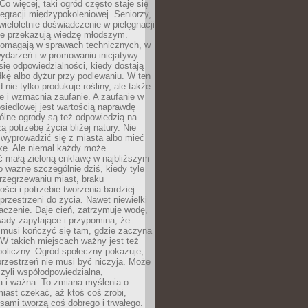
Co więcej, taki ogród często staje się
egracji międzypokoleniowej. Seniorzy,
wieloletnie doświadczenie w pielęgnacji
nie przekazują wiedzę młodszym.
pomagają w sprawach technicznych, w
wydarzeń i w promowaniu inicjatywy.
się odpowiedzialności, kiedy dostają
kę albo dyżur przy podlewaniu. W ten
 nie tylko produkuje rośliny, ale także
je i wzmacnia zaufanie. A zaufanie w
osiedlowej jest wartością naprawdę
ólne ogrody są też odpowiedzią na
ą potrzebę życia bliżej natury. Nie
wyprowadzić się z miasta albo mieć
kę. Ale niemal każdy może
ć małą zieloną enklawę w najbliższym
o ważne szczególnie dziś, kiedy tyle
rzegrzewaniu miast, braku
ości i potrzebie tworzenia bardziej
przestrzeni do życia. Nawet niewielki
czenie. Daje cień, zatrzymuje wodę,
ady zapylające i przypomina, że
 musi kończyć się tam, gdzie zaczyna
 W takich miejscach ważny jest też
oliczny. Ogród społeczny pokazuje,
rzestrzeń nie musi być niczyja. Może
zyli współodpowiedzialna,
a i ważna. To zmiana myślenia o
iast czekać, aż ktoś coś zrobi,
ami tworzą coś dobrego i trwałego.