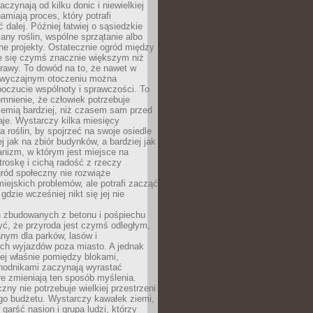
aczynają od kilku donic i niewielkiej
amiają proces, który potrafi
 dalej. Później łatwiej o sąsiedzkie
any roślin, wspólne sprzątanie albo
one projekty. Ostatecznie ogród między
je się czymś znacznie większym niż
rawy. To dowód na to, że nawet w
 zwyczajnym otoczeniu można
oczucie wspólnoty i sprawczości. To
mnienie, że człowiek potrzebuje
iemią bardziej, niż czasem sam przed
je. Wystarczy kilka miesięcy
a roślin, by spojrzeć na swoje osiedle
ej jak na zbiór budynków, a bardziej jak
nizm, w którym jest miejsce na
troskę i cichą radość z rzeczy
ród społeczny nie rozwiąże
iejskich problemów, ale potrafi zacząć
gdzie wcześniej nikt się jej nie
h zbudowanych z betonu i pośpiechu
yć, że przyroda jest czymś odległym,
nym dla parków, lasów i
h wyjazdów poza miasto. A jednak
ej właśnie pomiędzy blokami,
chodnikami zaczynają wyrastać
re zmieniają ten sposób myślenia.
zny nie potrzebuje wielkiej przestrzeni
go budżetu. Wystarczy kawałek ziemi,
 garść nasion i grupa ludzi, którzy