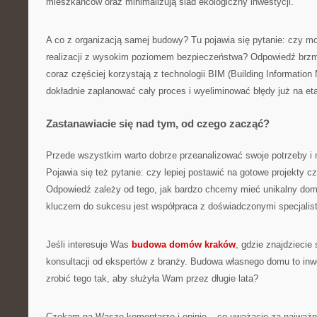
mieszkańców oraz minimalizują ślad ekologiczny inwestycji.
A co z organizacją samej budowy? Tu pojawia się pytanie: czy 
realizacji z wysokim poziomem bezpieczeństwa? Odpowiedź brzmi:
coraz częściej korzystają z technologii BIM (Building Information
dokładnie zaplanować cały proces i wyeliminować błędy już na eta
Zastanawiacie się nad tym, od czego zacząć?
Przede wszystkim warto dobrze przeanalizować swoje potrzeby i 
Pojawia się też pytanie: czy lepiej postawić na gotowe projekty c
Odpowiedź zależy od tego, jak bardzo chcemy mieć unikalny dom 
kluczem do sukcesu jest współpraca z doświadczonymi specjalis
Jeśli interesuje Was
budowa domów kraków
, gdzie znajdziecie 
konsultacji od ekspertów z branży. Budowa własnego domu to inwe
zrobić tego tak, aby służyła Wam przez długie lata?
Czekam na Wasze komentarze i opinie – co uważacie za najważn