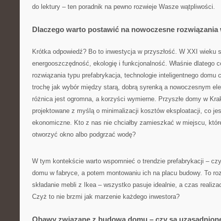
do lektury – ten poradnik na pewno rozwieje Wasze wątpliwości.
Dlaczego warto postawić na nowoczesne rozwiązani
Krótka odpowiedź? Bo to inwestycja w przyszłość. W XXI wieku 
energooszczędność, ekologię i funkcjonalność. Właśnie dlatego 
rozwiązania typu prefabrykacja, technologie inteligentnego domu 
trochę jak wybór między starą, dobrą syrenką a nowoczesnym 
różnica jest ogromna, a korzyści wymierne. Przyszłe domy w Kra
projektowane z myślą o minimalizacji kosztów eksploatacji, co jest
ekonomiczne. Kto z nas nie chciałby zamieszkać w miejscu, któr
otworzyć okno albo podgrzać wodę?
W tym kontekście warto wspomnieć o trendzie prefabrykacji – cz
domu w fabryce, a potem montowaniu ich na placu budowy. To ro
składanie mebli z Ikea – wszystko pasuje idealnie, a czas realiza
Czyż to nie brzmi jak marzenie każdego inwestora?
Obawy związane z budową domu – czy są uzasadnion