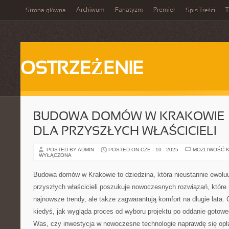
Archiwum
Fanatyzm
Premier
T
Strona główna
Spis Treści
OSTRZEŻENIE
BUDOWA DOMÓW W KRAKOWIE –
DLA PRZYSZŁYCH WŁAŚCICIELI
POSTED BY ADMIN
POSTED ON CZE - 10 - 2025
MOŻLIWOŚĆ 
WYŁĄCZONA
Budowa domów w Krakowie to dziedzina, która nieustannie ewoluu
przyszłych właścicieli poszukuje nowoczesnych rozwiązań, które 
najnowsze trendy, ale także zagwarantują komfort na długie lata. 
kiedyś, jak wygląda proces od wyboru projektu po oddanie gotow
Was, czy inwestycja w nowoczesne technologie naprawdę się opł