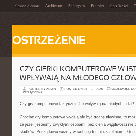
Archiwum
Fanatyzm
Premier
T
Strona główna
Spis Treści
OSTRZEŻENIE
CZY GIERKI KOMPUTEROWE W IST
WPŁYWAJĄ NA MŁODEGO CZŁOW
POSTED BY ADMIN
POSTED ON LIP - 1 - 2025
MOŻLIWOŚĆ K
WYŁĄCZONA
Czy gry komputerowe faktycznie źle wpływają na młodych ludzi?
Chociaż gry komputerowe wydają się być trochę niewinne, to moż
że jeżeli jesteśmy zwykłymi osobami, bez cienia wątpliwości ni
skutków. Początkowo weźmy w rachubę temat uzależnień… Gener