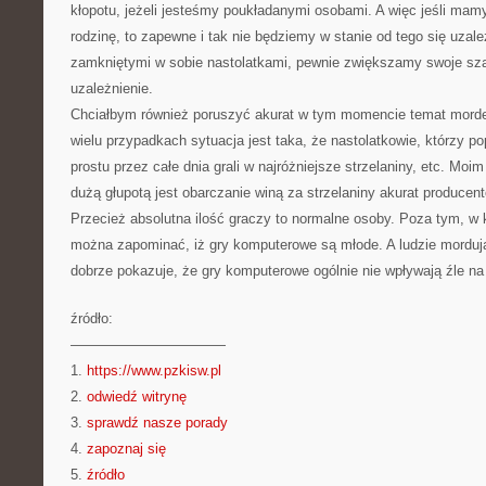
kłopotu, jeżeli jesteśmy poukładanymi osobami. A więc jeśli mam
rodzinę, to zapewne i tak nie będziemy w stanie od tego się uzale
zamkniętymi w sobie nastolatkami, pewnie zwiększamy swoje sz
uzależnienie.
Chciałbym również poruszyć akurat w tym momencie temat mord
wielu przypadkach sytuacja jest taka, że nastolatkowie, którzy pop
prostu przez całe dnia grali w najróżniejsze strzelaniny, etc. M
dużą głupotą jest obarczanie winą za strzelaniny akurat produce
Przecież absolutna ilość graczy to normalne osoby. Poza tym, w
można zapominać, iż gry komputerowe są młode. A ludzie mordują 
dobrze pokazuje, że gry komputerowe ogólnie nie wpływają źle na 
źródło:
———————————
1.
https://www.pzkisw.pl
2.
odwiedź witrynę
3.
sprawdź nasze porady
4.
zapoznaj się
5.
źródło