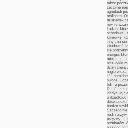
także poczu
zaczyna nap
ogrodach jes
roślinach. O
truskawek cz
równie ważne
Ludzie, którz
schodowej, 
konewkę, kto
inny zna się 
zbudować pr
się potrzebn
energię, któ
miejskiej co
niezwykłą mo
dzień znają 
nagle widzą,
liść pomidor
owoce. Uczą 
folii, a poz
Dorośli z ko
kiedyś wynie
u dziadków. 
doświadczeń.
bardzo szybk
Szczególnie 
roślin przyw
przyzwyczai
rezultatów. W
Nasiono potr