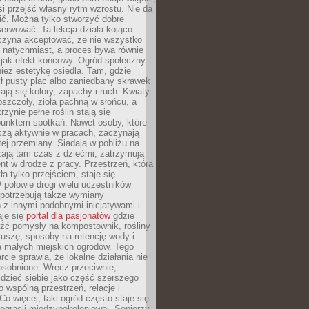
si przejść własny rytm wzrostu. Nie da
nić. Można tylko stworzyć dobre
serwować. Ta lekcja działa kojąco.
czyna akceptować, że nie wszystko
 natychmiast, a proces bywa równie
 jak efekt końcowy. Ogród społeczny
ież estetykę osiedla. Tam, gdzie
ł pusty plac albo zaniedbany skrawek
iają się kolory, zapachy i ruch. Kwiaty
pszczoły, zioła pachną w słońcu, a
rzynie pełne roślin stają się
punktem spotkań. Nawet osoby, które
czą aktywnie w pracach, zaczynają
tej przemiany. Siadają w pobliżu na
ają tam czas z dziećmi, zatrzymują
t w drodze z pracy. Przestrzeń, która
ła tylko przejściem, staje się
połowie drogi wielu uczestników
 potrzebują także wymiany
z innymi podobnymi inicjatywami i
aje się
portal dla pasjonatów
gdzie
źć pomysły na kompostownik, rośliny
uszę, sposoby na retencję wody i
la małych miejskich ogrodów. Tego
rcie sprawia, że lokalne działania nie
osobnione. Wręcz przeciwnie,
dzieć siebie jako część szerszego
o wspólną przestrzeń, relacje i
Co więcej, taki ogród często staje się
egracji międzypokoleniowej. Seniorzy,