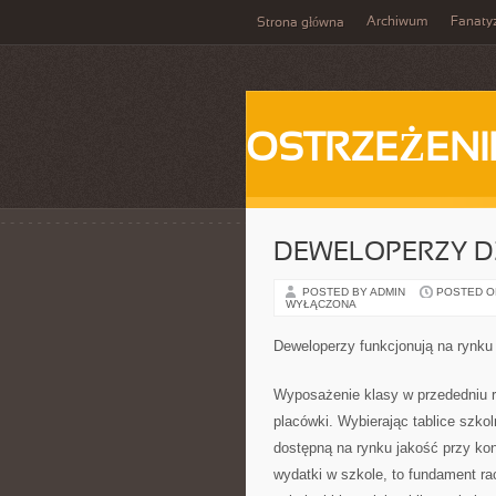
Archiwum
Fanat
Strona główna
OSTRZEŻENI
DEWELOPERZY D
POSTED BY ADMIN
POSTED ON 
WYŁĄCZONA
Deweloperzy funkcjonują na rynku
Wyposażenie klasy w przededniu 
placówki. Wybierając tablice szko
dostępną na rynku jakość przy kon
wydatki w szkole, to fundament r