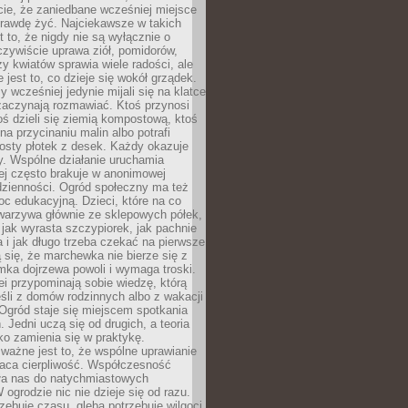
cie, że zaniedbane wcześniej miejsce
rawdę żyć. Najciekawsze w takich
t to, że nigdy nie są wyłącznie o
czywiście uprawa ziół, pomidorów,
y kwiatów sprawia wiele radości, ale
 jest to, co dzieje się wokół grządek.
y wcześniej jedynie mijali się na klatce
zaczynają rozmawiać. Ktoś przynosi
ś dzieli się ziemią kompostową, ktoś
na przycinaniu malin albo potrafi
osty płotek z desek. Każdy okazuje
y. Wspólne działanie uruchamia
rej często brakuje w anonimowej
dzienności. Ogród społeczny ma też
c edukacyjną. Dzieci, które na co
warzywa głównie ze sklepowych półek,
 jak wyrasta szczypiorek, jak pachnie
a i jak długo trzeba czekać na pierwsze
się, że marchewka nie bierze się z
iomka dojrzewa powoli i wymaga troski.
lei przypominają sobie wiedzę, którą
śli z domów rodzinnych albo z wakacji
Ogród staje się miejscem spotkania
 Jedni uczą się od drugich, a teoria
o zamienia się w praktykę.
ważne jest to, że wspólne uprawianie
raca cierpliwość. Współczesność
ła nas do natychmiastowych
 ogrodzie nic nie dzieje się od razu.
zebuje czasu, gleba potrzebuje wilgoci,