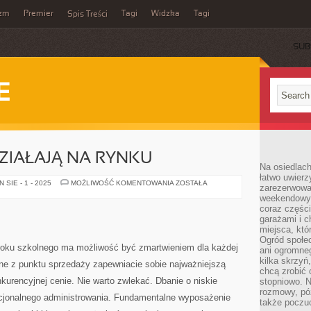
yzm
Premier
Tagi
Widzka
Tagi
Spis Treści
SUB
E
ZIAŁAJĄ NA RYNKU
Na osiedlac
łatwo uwierz
DEWELOPERZY
SIE - 1 - 2025
MOŻLIWOŚĆ KOMENTOWANIA
ZOSTAŁA
zarezerwowa
DZIAŁAJĄ
weekendowyc
NA
RYNKU
coraz części
garażami i 
miejsca, któ
Ogród społec
roku szkolnego ma możliwość być zmartwieniem dla każdej
ani ogromne
kilka skrzyń,
lne z punktu sprzedaży zapewniacie sobie najważniejszą
chcą zrobić 
kurencyjnej cenie. Nie warto zwlekać. Dbanie o niskie
stopniowo. N
rozmowy, pó
acjonalnego administrowania. Fundamentalne wyposażenie
także poczu