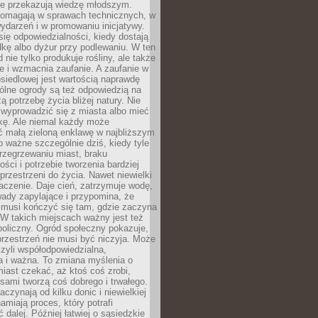
nie przekazują wiedzę młodszym.
pomagają w sprawach technicznych, w
wydarzeń i w promowaniu inicjatywy.
się odpowiedzialności, kiedy dostają
kę albo dyżur przy podlewaniu. W ten
 nie tylko produkuje rośliny, ale także
je i wzmacnia zaufanie. A zaufanie w
osiedlowej jest wartością naprawdę
ólne ogrody są też odpowiedzią na
ą potrzebę życia bliżej natury. Nie
wyprowadzić się z miasta albo mieć
kę. Ale niemal każdy może
ć małą zieloną enklawę w najbliższym
o ważne szczególnie dziś, kiedy tyle
rzegrzewaniu miast, braku
ości i potrzebie tworzenia bardziej
przestrzeni do życia. Nawet niewielki
czenie. Daje cień, zatrzymuje wodę,
ady zapylające i przypomina, że
 musi kończyć się tam, gdzie zaczyna
 W takich miejscach ważny jest też
oliczny. Ogród społeczny pokazuje,
rzestrzeń nie musi być niczyja. Może
zyli współodpowiedzialna,
a i ważna. To zmiana myślenia o
iast czekać, aż ktoś coś zrobi,
ami tworzą coś dobrego i trwałego.
aczynają od kilku donic i niewielkiej
amiają proces, który potrafi
 dalej. Później łatwiej o sąsiedzkie