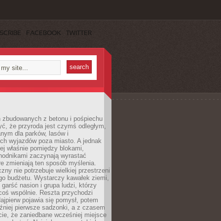
SCRIBE
FACEBOOK
TWITTER
h zbudowanych z betonu i pośpiechu
yć, że przyroda jest czymś odległym,
nym dla parków, lasów i
h wyjazdów poza miasto. A jednak
ej właśnie pomiędzy blokami,
chodnikami zaczynają wyrastać
re zmieniają ten sposób myślenia.
zny nie potrzebuje wielkiej przestrzeni
go budżetu. Wystarczy kawałek ziemi,
 garść nasion i grupa ludzi, którzy
coś wspólnie. Reszta przychodzi
ajpierw pojawia się pomysł, potem
źniej pierwsze sadzonki, a z czasem
cie, że zaniedbane wcześniej miejsce