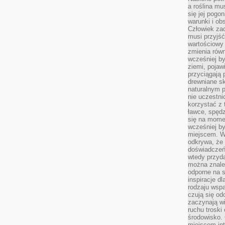
a roślina mu
się jej pogo
warunki i ob
Człowiek za
musi przyjść
wartościowy
zmienia równ
wcześniej by
ziemi, pojaw
przyciągają 
drewniane sk
naturalnym 
nie uczestni
korzystać z 
ławce, spędz
się na momen
wcześniej by
miejscem. W 
odkrywa, że
doświadczeń 
wtedy przyd
można znale
odporne na s
inspiracje d
rodzaju wspa
czują się od
zaczynają wi
ruchu troski 
środowisko. 
miejscem int