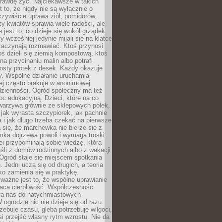
rawdę żyć. Najciekawsze w takich
t to, że nigdy nie są wyłącznie o
czywiście uprawa ziół, pomidorów,
y kwiatów sprawia wiele radości, ale
 jest to, co dzieje się wokół grządek.
y wcześniej jedynie mijali się na klatce
zaczynają rozmawiać. Ktoś przynosi
ś dzieli się ziemią kompostową, ktoś
na przycinaniu malin albo potrafi
osty płotek z desek. Każdy okazuje
y. Wspólne działanie uruchamia
rej często brakuje w anonimowej
dzienności. Ogród społeczny ma też
c edukacyjną. Dzieci, które na co
warzywa głównie ze sklepowych półek,
 jak wyrasta szczypiorek, jak pachnie
a i jak długo trzeba czekać na pierwsze
się, że marchewka nie bierze się z
iomka dojrzewa powoli i wymaga troski.
lei przypominają sobie wiedzę, którą
śli z domów rodzinnych albo z wakacji
Ogród staje się miejscem spotkania
 Jedni uczą się od drugich, a teoria
o zamienia się w praktykę.
ważne jest to, że wspólne uprawianie
raca cierpliwość. Współczesność
ła nas do natychmiastowych
 ogrodzie nic nie dzieje się od razu.
zebuje czasu, gleba potrzebuje wilgoci,
si przejść własny rytm wzrostu. Nie da