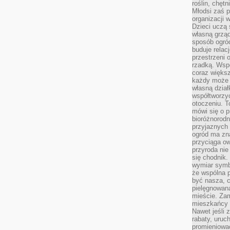
roślin, chęt
Młodsi zaś 
organizacji 
Dzieci uczą 
własną grząd
sposób ogród
buduje relac
przestrzeni 
rzadką. Wsp
coraz większ
każdy może 
własną dział
współtworzy
otoczeniu. T
mówi się o p
bioróżnorodn
przyjaznych 
ogród ma zna
przyciąga ow
przyroda nie
się chodnik.
wymiar symb
że wspólna p
być nasza, c
pielęgnowan
mieście. Zam
mieszkańcy s
Nawet jeśli z
rabaty, uruch
promieniować