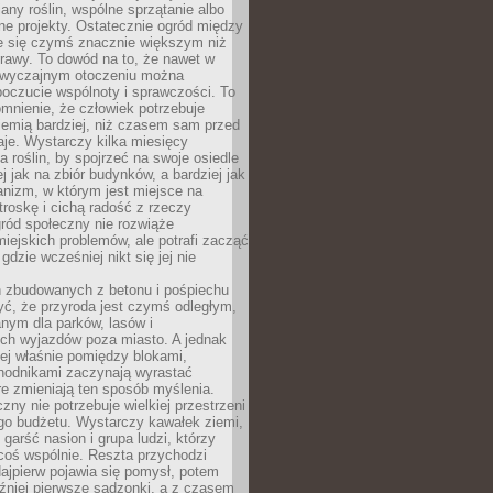
any roślin, wspólne sprzątanie albo
one projekty. Ostatecznie ogród między
je się czymś znacznie większym niż
rawy. To dowód na to, że nawet w
 zwyczajnym otoczeniu można
oczucie wspólnoty i sprawczości. To
mnienie, że człowiek potrzebuje
iemią bardziej, niż czasem sam przed
je. Wystarczy kilka miesięcy
a roślin, by spojrzeć na swoje osiedle
ej jak na zbiór budynków, a bardziej jak
nizm, w którym jest miejsce na
troskę i cichą radość z rzeczy
ród społeczny nie rozwiąże
iejskich problemów, ale potrafi zacząć
gdzie wcześniej nikt się jej nie
h zbudowanych z betonu i pośpiechu
yć, że przyroda jest czymś odległym,
nym dla parków, lasów i
h wyjazdów poza miasto. A jednak
ej właśnie pomiędzy blokami,
chodnikami zaczynają wyrastać
re zmieniają ten sposób myślenia.
zny nie potrzebuje wielkiej przestrzeni
go budżetu. Wystarczy kawałek ziemi,
 garść nasion i grupa ludzi, którzy
coś wspólnie. Reszta przychodzi
ajpierw pojawia się pomysł, potem
źniej pierwsze sadzonki, a z czasem