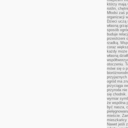
którzy mają 
roślin, chęt
Młodsi zaś 
organizacji 
Dzieci uczą 
własną grząd
sposób ogród
buduje relac
przestrzeni 
rzadką. Wsp
coraz większ
każdy może 
własną dział
współtworzy
otoczeniu. T
mówi się o p
bioróżnorodn
przyjaznych 
ogród ma zna
przyciąga ow
przyroda nie
się chodnik.
wymiar symb
że wspólna p
być nasza, c
pielęgnowan
mieście. Zam
mieszkańcy s
Nawet jeśli z