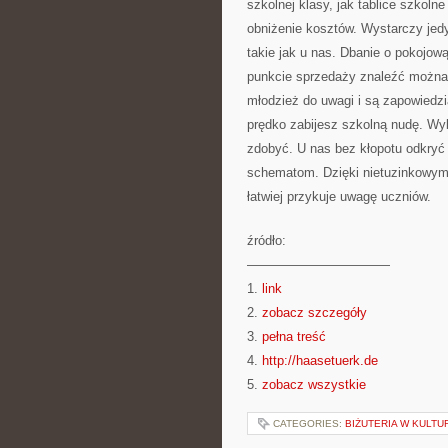
szkolnej klasy, jak tablice szkol
obniżenie kosztów. Wystarczy jed
takie jak u nas. Dbanie o pokojow
punkcie sprzedaży znaleźć można 
młodzież do uwagi i są zapowiedzi
prędko zabijesz szkolną nudę. Wy
zdobyć. U nas bez kłopotu odkryć
schematom. Dzięki nietuzinkowym
łatwiej przykuje uwagę uczniów.
źródło:
———————————
1.
link
2.
zobacz szczegóły
3.
pełna treść
4.
http://haasetuerk.de
5.
zobacz wszystkie
CATEGORIES:
BIŻUTERIA W KULTU