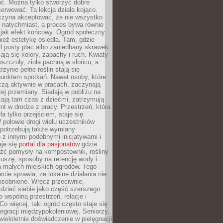
nić. Można tylko stworzyć dobre
serwować. Ta lekcja działa kojąco.
czyna akceptować, że nie wszystko
 natychmiast, a proces bywa równie
 jak efekt końcowy. Ogród społeczny
ież estetykę osiedla. Tam, gdzie
ł pusty plac albo zaniedbany skrawek
iają się kolory, zapachy i ruch. Kwiaty
pszczoły, zioła pachną w słońcu, a
rzynie pełne roślin stają się
punktem spotkań. Nawet osoby, które
czą aktywnie w pracach, zaczynają
tej przemiany. Siadają w pobliżu na
ają tam czas z dziećmi, zatrzymują
t w drodze z pracy. Przestrzeń, która
ła tylko przejściem, staje się
połowie drogi wielu uczestników
 potrzebują także wymiany
z innymi podobnymi inicjatywami i
aje się
portal dla pasjonatów
gdzie
źć pomysły na kompostownik, rośliny
uszę, sposoby na retencję wody i
la małych miejskich ogrodów. Tego
rcie sprawia, że lokalne działania nie
osobnione. Wręcz przeciwnie,
dzieć siebie jako część szerszego
o wspólną przestrzeń, relacje i
Co więcej, taki ogród często staje się
egracji międzypokoleniowej. Seniorzy,
wieloletnie doświadczenie w pielęgnacji