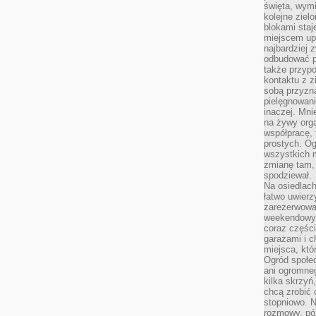
święta, wymi
kolejne ziel
blokami sta
miejscem up
najbardziej
odbudować p
także przypo
kontaktu z z
sobą przyzna
pielęgnowani
inaczej. Mni
na żywy orga
współpracę, 
prostych. Og
wszystkich m
zmianę tam, 
spodziewał.
Na osiedlac
łatwo uwierz
zarezerwowa
weekendowyc
coraz części
garażami i 
miejsca, któ
Ogród społec
ani ogromne
kilka skrzyń,
chcą zrobić 
stopniowo. N
rozmowy, pó