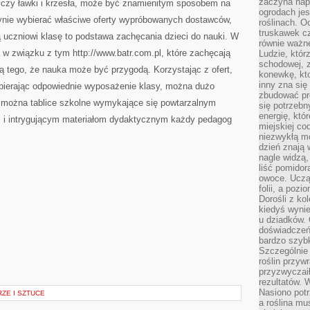
zaczyna nap
ne czy ławki i krzesła, może być znamienitym sposobem na
ogrodach jes
ynie wybierać właściwe oferty wypróbowanych dostawców,
roślinach. O
truskawek cz
ą uczniowi klasę to podstawa zachęcania dzieci do nauki. W
równie ważne
w związku z tym http://www.batr.com.pl, które zachęcają
Ludzie, którz
schodowej, 
ą tego, że nauka może być przygodą. Korzystając z ofert,
konewkę, kto
inny zna się 
bierając odpowiednie wyposażenie klasy, można dużo
zbudować pr
 można tablice szkolne wymykające się powtarzalnym
się potrzebn
energię, któ
 i intrygującym materiałom dydaktycznym każdy pedagog
miejskiej co
niezwykłą mo
dzień znają 
nagle widzą,
liść pomidor
owoce. Uczą 
folii, a poz
Dorośli z ko
kiedyś wynie
u dziadków. 
doświadczeń.
bardzo szybk
Szczególnie 
roślin przyw
przyzwyczai
rezultatów. W
Nasiono potr
RZE I SZTUCE
a roślina mu