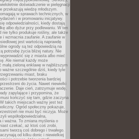
wieloletnie doświadczenie w pielęgnacji
nie przekazują wiedzę młodszym.
pomagają w sprawach technicznych, w
wydarzeń i w promowaniu inicjatywy.
się odpowiedzialności, kiedy dostają
kę albo dyżur przy podlewaniu. W ten
 nie tylko produkuje rośliny, ale także
je i wzmacnia zaufanie. A zaufanie w
osiedlowej jest wartością naprawdę
ólne ogrody są też odpowiedzią na
ą potrzebę życia bliżej natury. Nie
wyprowadzić się z miasta albo mieć
kę. Ale niemal każdy może
ć małą zieloną enklawę w najbliższym
o ważne szczególnie dziś, kiedy tyle
rzegrzewaniu miast, braku
ości i potrzebie tworzenia bardziej
przestrzeni do życia. Nawet niewielki
czenie. Daje cień, zatrzymuje wodę,
ady zapylające i przypomina, że
 musi kończyć się tam, gdzie zaczyna
 W takich miejscach ważny jest też
oliczny. Ogród społeczny pokazuje,
rzestrzeń nie musi być niczyja. Może
zyli współodpowiedzialna,
a i ważna. To zmiana myślenia o
iast czekać, aż ktoś coś zrobi,
ami tworzą coś dobrego i trwałego.
aczynają od kilku donic i niewielkiej