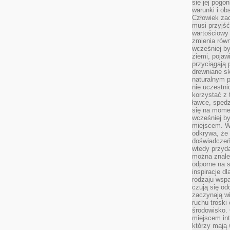
się jej pogo
warunki i ob
Człowiek za
musi przyjść
wartościowy
zmienia równ
wcześniej by
ziemi, pojaw
przyciągają 
drewniane sk
naturalnym 
nie uczestni
korzystać z 
ławce, spędz
się na momen
wcześniej by
miejscem. W 
odkrywa, że
doświadczeń 
wtedy przyd
można znale
odporne na s
inspiracje d
rodzaju wspa
czują się od
zaczynają wi
ruchu troski 
środowisko. 
miejscem int
którzy mają 