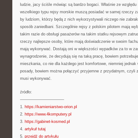
ludzie, jacy ściśle mówiąc są bardzo bogaci. Właśnie ze względu
wszelkiego typu rejsy morskie muszą posiadać w samej rzeczy z
by ludziom, którzy będą z nich wykorzystywali niczego nie zabrakł
sposób zaniedbani. Szczególnie rejsy z polskim pilotem mają wybi
takim razie do obsługi pasażerów na takim statku rejsowym zatrud
rzeczy najlepsze osoby, które mają doświadczenie w swoim fachu i
mają wykonywać. Dostają oni w większości wypadków za to w za
wynagrodzenie, że decydują się na taką pracę, bowiem potrzebuj
mieszkania, co nie dla każdego jest komfortowe, niemniej jednak wi
posady, bowiem można połączyć przyjemne z przydatnym, czyli zw
musi wykonywać.
źródło:
———————————
1.
https://kamieniarstwo-orion.pl
2.
https://www.4komputery.pl
3.
https://gabinet-kosmed.pl
4.
artykuł tutaj
5.
przejdź do artykułu