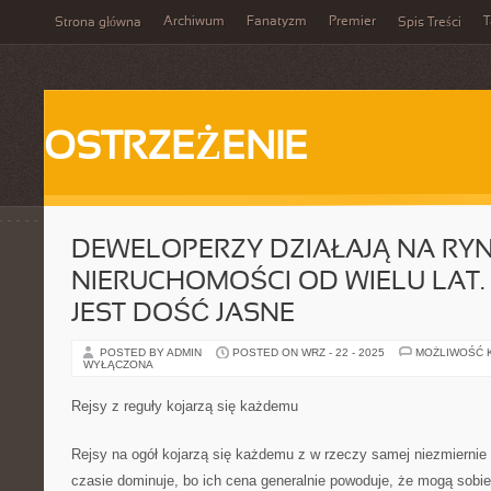
Archiwum
Fanatyzm
Premier
T
Strona główna
Spis Treści
OSTRZEŻENIE
DEWELOPERZY DZIAŁAJĄ NA RY
NIERUCHOMOŚCI OD WIELU LAT.
JEST DOŚĆ JASNE
POSTED BY ADMIN
POSTED ON WRZ - 22 - 2025
MOŻLIWOŚĆ 
WYŁĄCZONA
Rejsy z reguły kojarzą się każdemu
Rejsy na ogół kojarzą się każdemu z w rzeczy samej niezmiernie 
czasie dominuje, bo ich cena generalnie powoduje, że mogą sobie