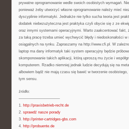
prywatne oprogramowanie wedle swoich osobistych wymagań. Nie 
ponieważ żeby utworzyć własne oprogramowanie należy mieć niez
dyscyplinie informatyki. Jednakże nie tylko sucha teoria jest pra
dodatek niebezużyteczna jest praktyka czyli obycie się z ze ekwi
oraz innymi systemami operacyjnymi. Warto zaakcentować fakt, ż
za taką pracę trzeba umieć wychwycić błędy i niedoskonałości 
osiągalnych na rynku. Zapraszamy na http://www.cfi.pl. W zależno
laptop ma dany informatyk taki system operacyjny będzie próbowa
skomponowanie takich aplikacji, którą uproszą mu życie i współg
komputerem. Rzadko niemniej jednak ludzie decydują się na me
albowiem bądź nie mają czasu się bawić w tworzenie osobistego, 
tym sensu.
źródło:
———————————
1.
http://praxisbetrieb-recht.de
2.
sprawdź nasze porady
3.
http://printer-cartridges-gbs.com
4.
http://probuente.de