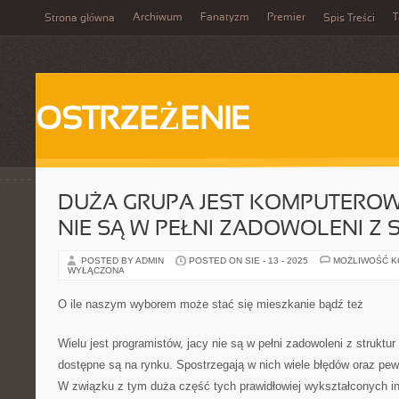
Archiwum
Fanatyzm
Premier
T
Strona główna
Spis Treści
OSTRZEŻENIE
DUŻA GRUPA JEST KOMPUTEROW
NIE SĄ W PEŁNI ZADOWOLENI Z
POSTED BY ADMIN
POSTED ON SIE - 13 - 2025
MOŻLIWOŚĆ 
WYŁĄCZONA
O ile naszym wyborem może stać się mieszkanie bądź też
Wielu jest programistów, jacy nie są w pełni zadowoleni z struktur
dostępne są na rynku. Spostrzegają w nich wiele błędów oraz pew
W związku z tym duża część tych prawidłowiej wykształconych i