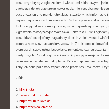
obszerną rubrykę z ogłoszeniami i wkładkami reklamowymi, jakie 
zachęcają do ich przejrzenia nawet osoby nie poszukujące niczeg
odczytywaliśmy te rubryki, utrwalając zawarte w nich informacje i
najbardziej pomocnych momentach. Osoby odpowiedzialne za kre
funkcjonują celowo, formując strony w jak najbardziej przejrzysty 
Ogłoszenia motoryzacyjne Warszawa – przetestuj. Nie zaglądamy
poszukiwań danej oferty, zaglądamy do nich z ciekawości i właśni
pomaga nam w sytuacjach kryzysowych. Z schludnej ciekawości
oferujących swoje usługi budowlane, remontowe czy ogłoszenia 
medycznych. Rubryki ogłoszeniowe to imponujące miejsce dla re
promowane i wcale nie mało płatne. Prześcigają się między sobą 
żeby ich dane pozostały zapamiętane przez nas i być może, użyte
źródło:
———————————
1.
kliknij tutaj
2.
zobacz, jak to działa
3.
http://return-to-love.de
4.
http://rezepteallerart.de