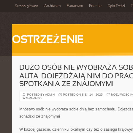
Archiwum
Fanatyzm
Premier
T
Strona główna
Spis Treści
OSTRZEŻENIE
DUŻO OSÓB NIE WYOBRAŻA SOBI
AUTA. DOJEŻDŻAJĄ NIM DO PRAC
SPOTKANIA ZE ZNAJOMYMI
POSTED BY ADMIN
POSTED ON SIE - 14 - 2025
MOŻLIWOŚĆ 
WYŁĄCZONA
Mnóstwo osób nie wyobraża sobie dnia bez samochodu. Dojeżdżaj
schadzki ze znajomymi
W każdej gazecie, dzienniku lokalnym czy też o zasięgu krajo