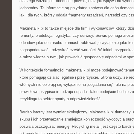
dlaczego ważna jest obecność powłok, oraz jak wpływa na wycenę 
jednorodny. Te informacje są przydatne zarówno dla osób demontu
jak i dla tych, którzy oddają fragmenty urządzeń, narzędzi czy 
Makmetalik.pl to także miejsce dla firm i wykonawców, którzy dzia
remonty, produkcja, logistyka, czy serwisy. Serwis pomaga zroz
odpadów jako do zasobu: zamiast traktować je wyłącznie jako ko
zagospodarować i odzyskać część wartości. W takich przypadkac
a także wiedza o tym, jak prowadzić gospodarkę odpadami w spo
W kontekście formalności makmetalik.pl może podejmować temat
które pomagają działać legalnie i przejrzyście. Strona uczy, że r
wtórnych nie opierają się wyłącznie na „dogadaniu się”, ale na pr
prawidłowe przypisanie rodzaju odpadu. Takie podejście buduje za
recyklingu to sektor oparty o odpowiedzialność.
Bardzo istotny jest wymiar ekologiczny. Makmetalik.pl tłumaczy,
skupu i ich przetwarzanie zmniejsza konieczność wydobycia suro
pozwala oszczędzać energię. Recykling metali jest często bardzi
niż produkcja z surowców pierwotnych, co przekłada się na realne