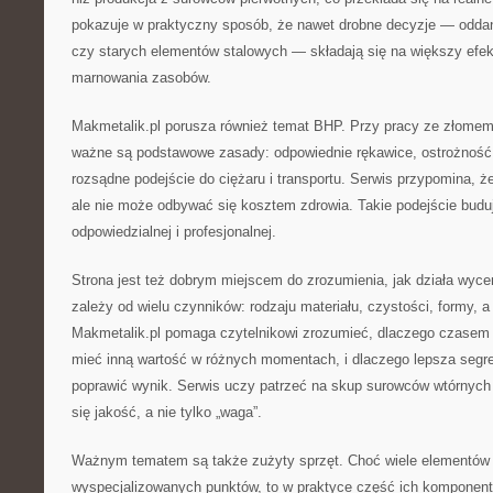
pokazuje w praktyczny sposób, że nawet drobne decyzje — odda
czy starych elementów stalowych — składają się na większy efek
marnowania zasobów.
Makmetalik.pl porusza również temat BHP. Przy pracy ze złomem 
ważne są podstawowe zasady: odpowiednie rękawice, ostrożność 
rozsądne podejście do ciężaru i transportu. Serwis przypomina, ż
ale nie może odbywać się kosztem zdrowia. Takie podejście budu
odpowiedzialnej i profesjonalnej.
Strona jest też dobrym miejscem do zrozumienia, jak działa wyce
zależy od wielu czynników: rodzaju materiału, czystości, formy, a
Makmetalik.pl pomaga czytelnikowi zrozumieć, dlaczego czasem
mieć inną wartość w różnych momentach, i dlaczego lepsza segre
poprawić wynik. Serwis uczy patrzeć na skup surowców wtórnych 
się jakość, a nie tylko „waga”.
Ważnym tematem są także zużyty sprzęt. Choć wiele elementów e
wyspecjalizowanych punktów, to w praktyce część ich komponent