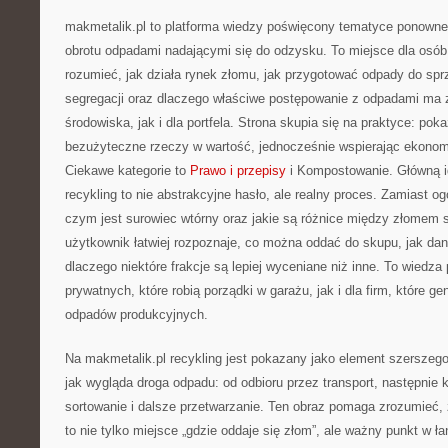
makmetalik.pl to platforma wiedzy poświęcony tematyce ponowne
obrotu odpadami nadającymi się do odzysku. To miejsce dla osób i 
rozumieć, jak działa rynek złomu, jak przygotować odpady do spr
segregacji oraz dlaczego właściwe postępowanie z odpadami ma 
środowiska, jak i dla portfela. Strona skupia się na praktyce: pok
bezużyteczne rzeczy w wartość, jednocześnie wspierając ekono
Ciekawe kategorie to
Prawo i przepisy
i Kompostowanie. Główną id
recykling to nie abstrakcyjne hasło, ale realny proces. Zamiast og
czym jest surowiec wtórny oraz jakie są różnice między złomem 
użytkownik łatwiej rozpoznaje, co można oddać do skupu, jak dany
dlaczego niektóre frakcje są lepiej wyceniane niż inne. To wiedz
prywatnych, które robią porządki w garażu, jak i dla firm, które ge
odpadów produkcyjnych.
Na makmetalik.pl recykling jest pokazany jako element szerszeg
jak wygląda droga odpadu: od odbioru przez transport, następnie k
sortowanie i dalsze przetwarzanie. Ten obraz pomaga zrozumieć
to nie tylko miejsce „gdzie oddaje się złom”, ale ważny punkt w ł