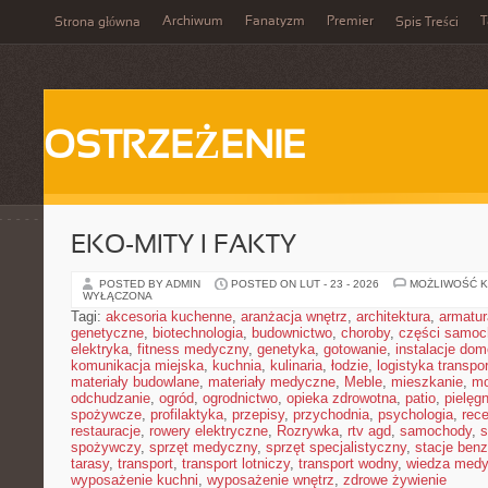
Archiwum
Fanatyzm
Premier
T
Strona główna
Spis Treści
OSTRZEŻENIE
EKO-MITY I FAKTY
POSTED BY ADMIN
POSTED ON LUT - 23 - 2026
MOŻLIWOŚĆ 
WYŁĄCZONA
Tagi:
akcesoria kuchenne
,
aranżacja wnętrz
,
architektura
,
armatur
genetyczne
,
biotechnologia
,
budownictwo
,
choroby
,
części samo
elektryka
,
fitness medyczny
,
genetyka
,
gotowanie
,
instalacje do
komunikacja miejska
,
kuchnia
,
kulinaria
,
łodzie
,
logistyka transpo
materiały budowlane
,
materiały medyczne
,
Meble
,
mieszkanie
,
mo
odchudzanie
,
ogród
,
ogrodnictwo
,
opieka zdrowotna
,
patio
,
pielęgn
spożywcze
,
profilaktyka
,
przepisy
,
przychodnia
,
psychologia
,
rece
restauracje
,
rowery elektryczne
,
Rozrywka
,
rtv agd
,
samochody
,
s
spożywczy
,
sprzęt medyczny
,
sprzęt specjalistyczny
,
stacje ben
tarasy
,
transport
,
transport lotniczy
,
transport wodny
,
wiedza med
wyposażenie kuchni
,
wyposażenie wnętrz
,
zdrowe żywienie