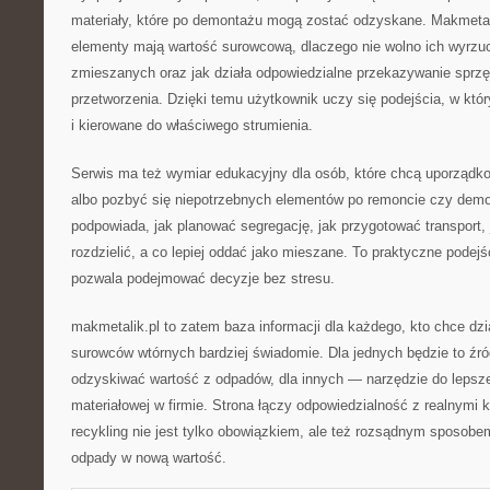
materiały, które po demontażu mogą zostać odzyskane. Makmetal
elementy mają wartość surowcową, dlaczego nie wolno ich wyrz
zmieszanych oraz jak działa odpowiedzialne przekazywanie sprzę
przetworzenia. Dzięki temu użytkownik uczy się podejścia, w kt
i kierowane do właściwego strumienia.
Serwis ma też wymiar edukacyjny dla osób, które chcą uporządk
albo pozbyć się niepotrzebnych elementów po remoncie czy demo
podpowiada, jak planować segregację, jak przygotować transport, 
rozdzielić, a co lepiej oddać jako mieszane. To praktyczne podej
pozwala podejmować decyzje bez stresu.
makmetalik.pl to zatem baza informacji dla każdego, kto chce dzi
surowców wtórnych bardziej świadomie. Dla jednych będzie to źró
odzyskiwać wartość z odpadów, dla innych — narzędzie do lepszej
materiałowej w firmie. Strona łączy odpowiedzialność z realnymi 
recykling nie jest tylko obowiązkiem, ale też rozsądnym sposobe
odpady w nową wartość.