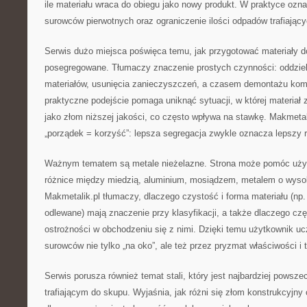
ile materiału wraca do obiegu jako nowy produkt. W praktyce ozn
surowców pierwotnych oraz ograniczenie ilości odpadów trafiając
Serwis dużo miejsca poświęca temu, jak przygotować materiały d
posegregowane. Tłumaczy znaczenie prostych czynności: oddziel
materiałów, usunięcia zanieczyszczeń, a czasem demontażu ko
praktyczne podejście pomaga uniknąć sytuacji, w której materiał 
jako złom niższej jakości, co często wpływa na stawkę. Makmeta
„porządek = korzyść”: lepsza segregacja zwykle oznacza lepszy r
Ważnym tematem są metale nieżelazne. Strona może pomóc uży
różnice między miedzią, aluminium, mosiądzem, metalem o wysok
Makmetalik.pl tłumaczy, dlaczego czystość i forma materiału (np.
odlewane) mają znaczenie przy klasyfikacji, a także dlaczego c
ostrożności w obchodzeniu się z nimi. Dzięki temu użytkownik u
surowców nie tylko „na oko”, ale też przez pryzmat właściwości 
Serwis porusza również temat stali, który jest najbardziej pows
trafiającym do skupu. Wyjaśnia, jak różni się złom konstrukcyjny