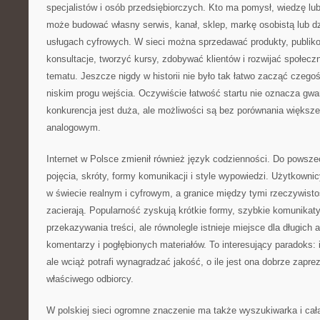
specjalistów i osób przedsiębiorczych. Kto ma pomysł, wiedzę lu
może budować własny serwis, kanał, sklep, markę osobistą lub dz
usługach cyfrowych. W sieci można sprzedawać produkty, publiko
konsultacje, tworzyć kursy, zdobywać klientów i rozwijać społec
tematu. Jeszcze nigdy w historii nie było tak łatwo zacząć czego
niskim progu wejścia. Oczywiście łatwość startu nie oznacza gwa
konkurencja jest duża, ale możliwości są bez porównania większe
analogowym.
Internet w Polsce zmienił również język codzienności. Do powsz
pojęcia, skróty, formy komunikacji i style wypowiedzi. Użytkowni
w świecie realnym i cyfrowym, a granice między tymi rzeczywistoś
zacierają. Popularność zyskują krótkie formy, szybkie komunikat
przekazywania treści, ale równolegle istnieje miejsce dla długich 
komentarzy i pogłębionych materiałów. To interesujący paradoks: 
ale wciąż potrafi wynagradzać jakość, o ile jest ona dobrze zaprez
właściwego odbiorcy.
W polskiej sieci ogromne znaczenie ma także wyszukiwarka i cał