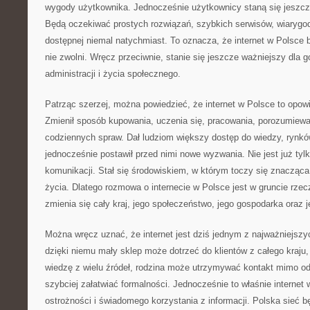
wygody użytkownika. Jednocześnie użytkownicy staną się jeszcz
Będą oczekiwać prostych rozwiązań, szybkich serwisów, wiarygodn
dostępnej niemal natychmiast. To oznacza, że internet w Polsce b
nie zwolni. Wręcz przeciwnie, stanie się jeszcze ważniejszy dla g
administracji i życia społecznego.
Patrząc szerzej, można powiedzieć, że internet w Polsce to opow
Zmienił sposób kupowania, uczenia się, pracowania, porozumiewan
codziennych spraw. Dał ludziom większy dostęp do wiedzy, rynków
jednocześnie postawił przed nimi nowe wyzwania. Nie jest już ty
komunikacji. Stał się środowiskiem, w którym toczy się znaczą
życia. Dlatego rozmowa o internecie w Polsce jest w gruncie rze
zmienia się cały kraj, jego społeczeństwo, jego gospodarka oraz 
Można wręcz uznać, że internet jest dziś jednym z najważniejszy
dzięki niemu mały sklep może dotrzeć do klientów z całego kraj
wiedzę z wielu źródeł, rodzina może utrzymywać kontakt mimo od
szybciej załatwiać formalności. Jednocześnie to właśnie interne
ostrożności i świadomego korzystania z informacji. Polska sieć bę