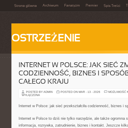
Archiwum
Fanatyzm
Premier
T
Strona główna
Spis Treści
OSTRZEŻENIE
INTERNET W POLSCE: JAK SIEĆ Z
CODZIENNOŚĆ, BIZNES I SPOSÓ
CAŁEGO KRAJU
POSTED BY ADMIN
POSTED ON MAR - 13 - 2026
MOŻLIWOŚĆ 
WYŁĄCZONA
Internet w Polsce: jak sieć przekształciła codzienność, biznes i 
Internet w Polsce to dziś nie tylko narzędzie, ale także ogromna s
informacja, rozrywka, zatrudnienie, biznes i kontakt. Jeszcze kilka