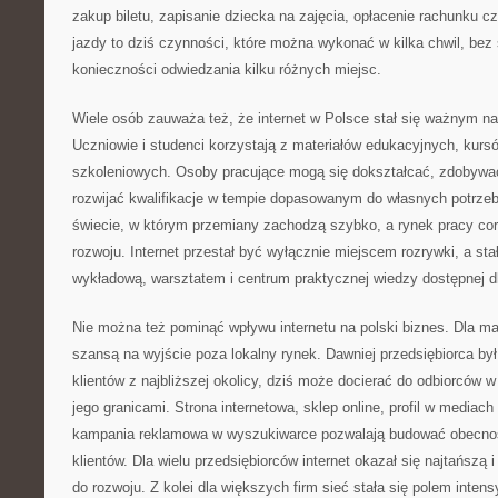
zakup biletu, zapisanie dziecka na zajęcia, opłacenie rachunku c
jazdy to dziś czynności, które można wykonać w kilka chwil, bez 
konieczności odwiedzania kilku różnych miejsc.
Wiele osób zauważa też, że internet w Polsce stał się ważnym n
Uczniowie i studenci korzystają z materiałów edukacyjnych, kursó
szkoleniowych. Osoby pracujące mogą się dokształcać, zdobywać
rozwijać kwalifikacje w tempie dopasowanym do własnych potrze
świecie, w którym przemiany zachodzą szybko, a rynek pracy co
rozwoju. Internet przestał być wyłącznie miejscem rozrywki, a stał
wykładową, warsztatem i centrum praktycznej wiedzy dostępnej d
Nie można też pominąć wpływu internetu na polski biznes. Dla mał
szansą na wyjście poza lokalny rynek. Dawniej przedsiębiorca by
klientów z najbliższej okolicy, dziś może docierać do odbiorców 
jego granicami. Strona internetowa, sklep online, profil w media
kampania reklamowa w wyszukiwarce pozwalają budować obecno
klientów. Dla wielu przedsiębiorców internet okazał się najtańszą 
do rozwoju. Z kolei dla większych firm sieć stała się polem intens