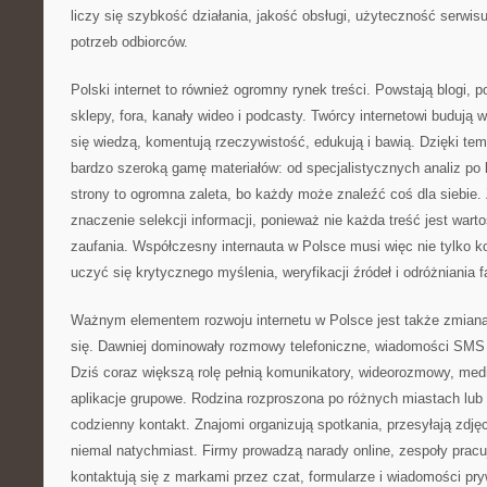
liczy się szybkość działania, jakość obsługi, użyteczność serwis
potrzeb odbiorców.
Polski internet to również ogromny rynek treści. Powstają blogi, p
sklepy, fora, kanały wideo i podcasty. Twórcy internetowi budują 
się wiedzą, komentują rzeczywistość, edukują i bawią. Dzięki t
bardzo szeroką gamę materiałów: od specjalistycznych analiz po 
strony to ogromna zaleta, bo każdy może znaleźć coś dla siebie. 
znaczenie selekcji informacji, ponieważ nie każda treść jest warto
zaufania. Współczesny internauta w Polsce musi więc nie tylko kor
uczyć się krytycznego myślenia, weryfikacji źródeł i odróżniania f
Ważnym elementem rozwoju internetu w Polsce jest także zmia
się. Dawniej dominowały rozmowy telefoniczne, wiadomości SMS i
Dziś coraz większą rolę pełnią komunikatory, wideorozmowy, med
aplikacje grupowe. Rodzina rozproszona po różnych miastach lu
codzienny kontakt. Znajomi organizują spotkania, przesyłają zdjęc
niemal natychmiast. Firmy prowadzą narady online, zespoły pracują
kontaktują się z markami przez czat, formularze i wiadomości pr