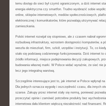
temu dostęp do sieci był czymś ograniczonym, a dziś internet stał
energia elektryczna czy smartfon. Trudno wyobrazić sobie współ
online, sklepów internetowych, mediów społecznościowych, platf
elektronicznej i komunikatorów, które pozwalają utrzymywać relac
zamieszkania.
Polski internet rozwijał się stopniowo, ale z czasem nabrał ogro
rozbudową infrastruktury, wzrostem dostępności komputerów, a pó
weszła do mieszkań, firm, szkół, urzędów i instytucji. To, co kie
stało się podstawą codziennego funkcjonowania. Dziś internet to 
źródło informacji, miejsce podejmowania decyzji zakupowych, prz
budowania własnej marki. W Polsce widać wyraźnie, że sieć nie je
lecz jego integralną warstwą.
Szczególnie interesujące jest to, jak internet w Polsce wpłynął n
Dla jednych oznacza wygodę i oszczędność czasu, dla innych ot
szanse. Zakupy przez internet stały się normą, ponieważ pozwala
przeczytać opinie i zamówić potrzebne produkty bez wychodzen
internetowa dała klientom większą niezależność nad finansami. Re