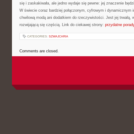
się i zaskakiwała, ale jedno wydaje się pewne: jej znaczenie będz
W świecie coraz bardziej połączonym, cyfrowym i dynamicznym in
chwilową modą ani dodatkiem do rzeczywistości. Jest jej trwałą, 
rozwijającą się częścią. Link do ciekawej strony:
przydatne porad
CATEGORIES:
SZWAJCARIA
Comments are closed.