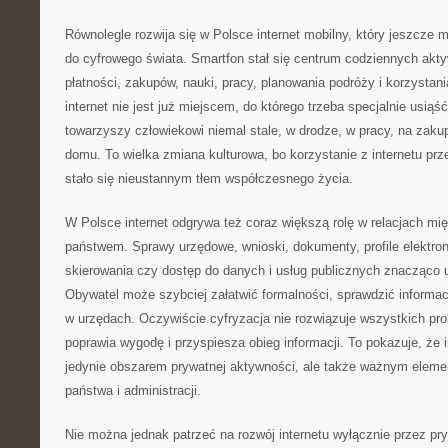
Równolegle rozwija się w Polsce internet mobilny, który jeszcze 
do cyfrowego świata. Smartfon stał się centrum codziennych akty
płatności, zakupów, nauki, pracy, planowania podróży i korzystani
internet nie jest już miejscem, do którego trzeba specjalnie usiąść
towarzyszy człowiekowi niemal stale, w drodze, w pracy, na zaku
domu. To wielka zmiana kulturowa, bo korzystanie z internetu pr
stało się nieustannym tłem współczesnego życia.
W Polsce internet odgrywa też coraz większą rolę w relacjach mi
państwem. Sprawy urzędowe, wnioski, dokumenty, profile elektroni
skierowania czy dostęp do danych i usług publicznych znacząco u
Obywatel może szybciej załatwić formalności, sprawdzić informacj
w urzędach. Oczywiście cyfryzacja nie rozwiązuje wszystkich pr
poprawia wygodę i przyspiesza obieg informacji. To pokazuje, że i
jedynie obszarem prywatnej aktywności, ale także ważnym elem
państwa i administracji.
Nie można jednak patrzeć na rozwój internetu wyłącznie przez pr