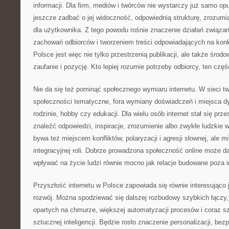
informacji. Dla firm, mediów i twórców nie wystarczy już samo opu
jeszcze zadbać o jej widoczność, odpowiednią strukturę, zrozumia
dla użytkownika. Z tego powodu rośnie znaczenie działań związan
zachowań odbiorców i tworzeniem treści odpowiadających na konkr
Polsce jest więc nie tylko przestrzenią publikacji, ale także środ
zaufanie i pozycję. Kto lepiej rozumie potrzeby odbiorcy, ten częś
Nie da się też pominąć społecznego wymiaru internetu. W sieci tw
społeczności tematyczne, fora wymiany doświadczeń i miejsca dys
rodzinie, hobby czy edukacji. Dla wielu osób internet stał się prze
znaleźć odpowiedzi, inspiracje, zrozumienie albo zwykłe ludzkie 
bywa też miejscem konfliktów, polaryzacji i agresji słownej, ale mi
integracyjnej roli. Dobrze prowadzona społeczność online może d
wpływać na życie ludzi równie mocno jak relacje budowane poza i
Przyszłość internetu w Polsce zapowiada się równie interesująco
rozwój. Można spodziewać się dalszej rozbudowy szybkich łączy,
opartych na chmurze, większej automatyzacji procesów i coraz s
sztucznej inteligencji. Będzie rosło znaczenie personalizacji, bez