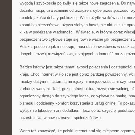
wygodą i szybkością pojawiły się także nowe zagrożenia. Do naj
dezinformacja, uzależnienie od urządzeń, cyberprzestępczość, wy
spadek jakości debaty publicznej. Wielu użytkowników nadal ni
zasad bezpieczeństwa, używa słabych haseł, nie aktualizuje opro
klika w podejrzane wiadomości. W świecie, w którym coraz więcej 
bezpieczeństwo cyfrowe staje się równie ważne jak bezpieczeńst
Polska, podobnie jak inne kraje, musi stale inwestować w edukac
danych i rozwój rozwiązań zwiększających odporność na zagrożen
Bardzo istotny jest także temat jakości połączenia i dostępności
kraju. Choć internet w Polsce jest coraz bardziej powszechny, w
między dużymi miastami a mniejszymi miejscowościami czy teren
zurbanizowanymi. Tam, gdzie infrastruktura rozwija się wolniej, 
ograniczony dostęp do szybkiego łącza, co wpływa na naukę, prac
biznesu i codzienny komfort korzystania z usług online. To pokazuj
wyłącznie luksusem ani dodatkiem, lecz coraz częściej podsta
uczestnictwa w nowoczesnym społeczeństwie.
Warto też zauważyć, że polski internet stał się miejscem ogromn