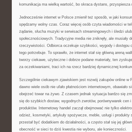
komunikacja ma wielką wartość, bo skraca dystans, przyspiesza r
Jednocześnie internet w Polsce zmienił też sposób, w jaki konsu
spędzamy wolny czas. Coraz więcej osób czyta wiadomości w tele
żądanie, słucha muzyki w serwisach streamingowych i śledzi ul
społecznościowych. Tradycyjne media nie zniknęły, ale musiały 
rzeczywistości. Odbiorca oczekuje szybkości, wygody i dostępu 
tego potrzebuje. To sprawiło, że internet stał się główną areną w
tworzy ciekawe, użyteczne i dobrze podane materiały, ten zyskuj
za oczekiwaniami, traci ich na rzecz bardziej dynamicznej konkure
Szczególnie ciekawym zjawiskiem jest rozwój zakupów online w P
dawno wiele osób nie ufało płatnościom internetowym, obawiało s
obejrzeć towar na żywo. Z czasem jednak sytuacja bardzo się zmie
się do szybkich dostaw, wygodnych zwrotów, porównywarek cen 
produktów. Internetowy handel zaczął obejmować nie tylko elektro
odzież, kosmetyki, artykuły spożywcze, meble, usługi i produkty 
przestał być dodatkiem do działalności, a często stał się jej głów
obecność w sieci to dziś kwestia nie wyboru, ale konieczności.