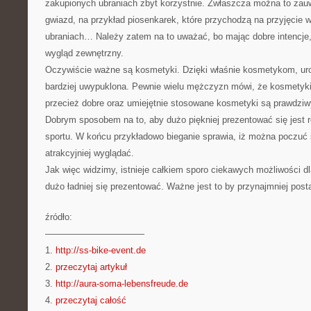
zakupionych ubraniach zbyt korzystnie. Zwłaszcza można to zau
gwiazd, na przykład piosenkarek, które przychodzą na przyjęcie w
ubraniach… Należy zatem na to uważać, bo mając dobre intencje
wygląd zewnętrzny.
Oczywiście ważne są kosmetyki. Dzięki właśnie kosmetykom, ur
bardziej uwypuklona. Pewnie wielu mężczyzn mówi, że kosmetyki 
przecież dobre oraz umiejętnie stosowane kosmetyki są prawdziw
Dobrym sposobem na to, aby dużo piękniej prezentować się jest r
sportu. W końcu przykładowo bieganie sprawia, iż można poczuć s
atrakcyjniej wyglądać.
Jak więc widzimy, istnieje całkiem sporo ciekawych możliwości dl
dużo ładniej się prezentować. Ważne jest to by przynajmniej post
źródło:
———————————
1.
http://ss-bike-event.de
2.
przeczytaj artykuł
3.
http://aura-soma-lebensfreude.de
4.
przeczytaj całość