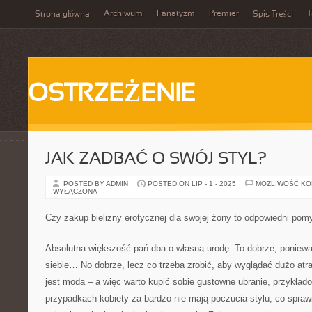
Archiwum
Fanatyzm
Premier
T
Strona główna
Spis Treści
OSTRZEŻENIE
JAK ZADBAĆ O SWÓJ STYL?
POSTED BY ADMIN
POSTED ON LIP - 1 - 2025
MOŻLIWOŚĆ K
WYŁĄCZONA
Czy zakup bielizny erotycznej dla swojej żony to odpowiedni pom
Absolutna większość pań dba o własną urodę. To dobrze, poniewa
siebie… No dobrze, lecz co trzeba zrobić, aby wyglądać dużo atr
jest moda – a więc warto kupić sobie gustowne ubranie, przykład
przypadkach kobiety za bardzo nie mają poczucia stylu, co sprawi