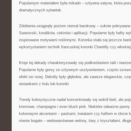
Popularnym materiałem była mikado – sztywna satyna, która pozw
dramatycznych sylwetek.
Zdobienia osiągnęły poziom niemal barokowy – suknie pokrywane 
Swarovski, koralików, cekinów i aplikacji. Popularne były hafty 
inspirowane motywami roślinnymi. Koronka stała się jeszcze bard
wykorzystaniem technik francuskiej koronki Chantilly czy włoskiej
Kroje tej dekady charakteryzowały się podkreślaniem talii i tworz
Popularne były gorsy ze sztywnym usztywnieniem, często sznurow
efekt osi osiej. Dekolty były głębokie, ale zawsze eleganckie, cz
wstawkami z tiulu lub koronki.
Trendy kolorystyczne nadal koncentrowały się wokół bieli, ale poj
kremowe, champagne i even blush pink. Niektóre odważne panny 
kolorowymi akcentami – paskami, kwiatami czy haftem w złocie lu
równie bogate – wielowarstwowe welony, tiary z kryształami, długi