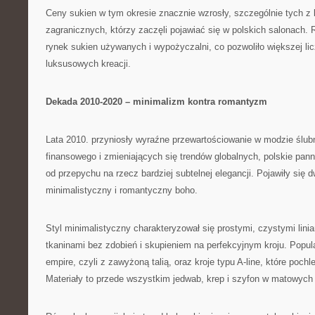
Ceny sukien w tym okresie znacznie wzrosły, szczególnie tych z k
zagranicznych, którzy zaczęli pojawiać się w polskich salonach.
rynek sukien używanych i wypożyczalni, co pozwoliło większej lic
luksusowych kreacji.
Dekada 2010-2020 – minimalizm kontra romantyzm
Lata 2010. przyniosły wyraźne przewartościowanie w modzie ślu
finansowego i zmieniających się trendów globalnych, polskie pan
od przepychu na rzecz bardziej subtelnej elegancji. Pojawiły się 
minimalistyczny i romantyczny boho.
Styl minimalistyczny charakteryzował się prostymi, czystymi linia
tkaninami bez zdobień i skupieniem na perfekcyjnym kroju. Popula
empire, czyli z zawyżoną talią, oraz kroje typu A-line, które poch
Materiały to przede wszystkim jedwab, krep i szyfon w matowyc