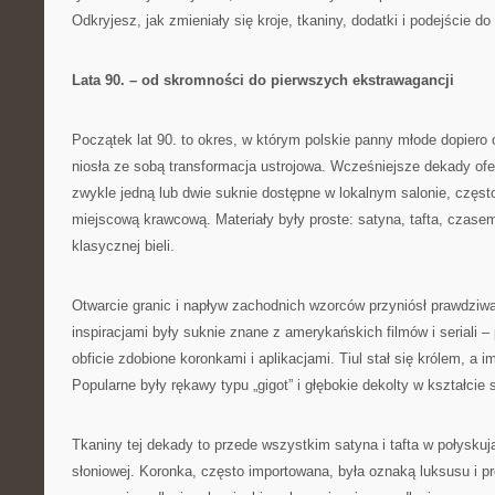
Odkryjesz, jak zmieniały się kroje, tkaniny, dodatki i podejście do 
Lata 90. – od skromności do pierwszych ekstrawagancji
Początek lat 90. to okres, w którym polskie panny młode dopiero 
niosła ze sobą transformacja ustrojowa. Wcześniejsze dekady ofe
zwykle jedną lub dwie suknie dostępne w lokalnym salonie, częs
miejscową krawcową. Materiały były proste: satyna, tafta, czas
klasycznej bieli.
Otwarcie granic i napływ zachodnich wzorców przyniósł prawdziw
inspiracjami były suknie znane z amerykańskich filmów i seriali 
obficie zdobione koronkami i aplikacjami. Tiul stał się królem, a i
Popularne były rękawy typu „gigot” i głębokie dekolty w kształcie 
Tkaniny tej dekady to przede wszystkim satyna i tafta w połyskują
słoniowej. Koronka, często importowana, była oznaką luksusu i pr