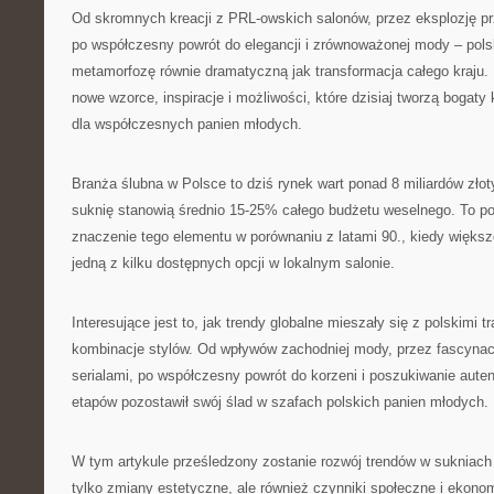
Od skromnych kreacji z PRL-owskich salonów, przez eksplozję prz
po współczesny powrót do elegancji i zrównoważonej mody – pol
metamorfozę równie dramatyczną jak transformacja całego kraju.
nowe wzorce, inspiracje i możliwości, które dzisiaj tworzą bogaty
dla współczesnych panien młodych.
Branża ślubna w Polsce to dziś rynek wart ponad 8 miliardów złot
suknię stanowią średnio 15-25% całego budżetu weselnego. To po
znaczenie tego elementu w porównaniu z latami 90., kiedy większ
jedną z kilku dostępnych opcji w lokalnym salonie.
Interesujące jest to, jak trendy globalne mieszały się z polskimi t
kombinacje stylów. Od wpływów zachodniej mody, przez fascynac
serialami, po współczesny powrót do korzeni i poszukiwanie aute
etapów pozostawił swój ślad w szafach polskich panien młodych.
W tym artykule prześledzony zostanie rozwój trendów w sukniach 
tylko zmiany estetyczne, ale również czynniki społeczne i ekonom