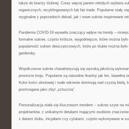
także do branży ślubnej. Coraz więcej panien młodych wybiera su
organicznych, recyklingowanych lub fair trade. Popularne stały si
oryginalne z poprzednich dekad, jak i nowe suknie inspirowane ret
Pandemia COVID-19 wywarła znaczący wpływ na trendy – mniejs
formalne suknie, często krótsze, wygodniejsze, które można było
popularność sukien dwuczęściowych, które po ślubie można było
garderoby.
Współczesne suknie charakteryzują się wysoką jakością wykonan
prostocie kroju. Popularne są naturalne tkaniny jak len, bawełna 
Kolor kości słoniowej i nude odcienie dominują nad czystą bielą, 
postrzegana jako zbyt „sztuczna”.
Personalizacja stała się kluczowym trendem – suknie szyte na mi
projektantów, z unikalnymi detalami mającymi osobiste znaczenie 
z datami ślubu, inicjałami czy cytatami, często wykonywane w su