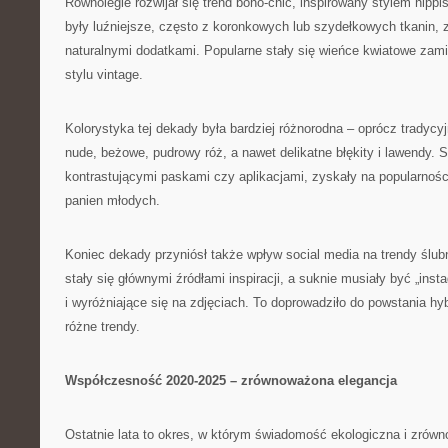
Równolegle rozwijał się trend boho-chic, inspirowany stylem hippi
były luźniejsze, często z koronkowych lub szydełkowych tkanin, z
naturalnymi dodatkami. Popularne stały się wieńce kwiatowe zami
stylu vintage.
Kolorystyka tej dekady była bardziej różnorodna – oprócz tradycyjn
nude, beżowe, pudrowy róż, a nawet delikatne błękity i lawendy. 
kontrastującymi paskami czy aplikacjami, zyskały na popularnoś
panien młodych.
Koniec dekady przyniósł także wpływ social media na trendy ślubn
stały się głównymi źródłami inspiracji, a suknie musiały być „ins
i wyróżniające się na zdjęciach. To doprowadziło do powstania h
różne trendy.
Współczesność 2020-2025 – zrównoważona elegancja
Ostatnie lata to okres, w którym świadomość ekologiczna i zrówn