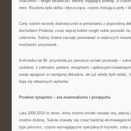
znaczeniu – długie rękawiczki, welony sięgające podłogi, a czas
retro. Biżuteria była obfita i błyszcząca, często imitująca perły i 
Ceny sukien wzrosły dramatycznie w porównaniu z poprzednią de
dochodami Polaków, coraz więcej kobiet mogło sobie pozwolić na
zdarzenia. Salony ślubne zaczęły powstawać w większych miastac
możliwość przymiarek.
Końcówka lat 90. przyniosła już pierwsze oznaki przesady – sukni
ozdobne, z cekinami, perłami, wstążkami i aplikacjami kwiatowym
swoje apogeum w następnej dekadzie, ale już wtedy było widać, ż
boją się odważnych wyborów.
Przełom tysiącleci – era maximalizmu i przepychu
Lata 2000-2010 to okres, który można śmiało nazwać erą „więcej z
modzie ślubnej. Suknie stawały się coraz bardziej ekstrawaganc
typu princess, często wymagającymi specjalnych krynolin, żeby 