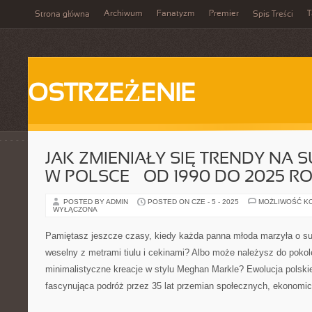
Archiwum
Fanatyzm
Premier
T
Strona główna
Spis Treści
OSTRZEŻENIE
JAK ZMIENIAŁY SIĘ TRENDY NA 
W POLSCE – OD 1990 DO 2025 R
POSTED BY ADMIN
POSTED ON CZE - 5 - 2025
MOŻLIWOŚĆ K
WYŁĄCZONA
Pamiętasz jeszcze czasy, kiedy każda panna młoda marzyła o suk
weselny z metrami tiulu i cekinami? Albo może należysz do pokole
minimalistyczne kreacje w stylu Meghan Markle? Ewolucja polskie
fascynująca podróż przez 35 lat przemian społecznych, ekonomic