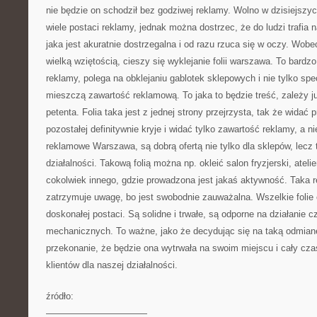
nie będzie on schodził bez godziwej reklamy. Wolno w dzisiejszy
wiele postaci reklamy, jednak można dostrzec, że do ludzi trafia
jaka jest akuratnie dostrzegalna i od razu rzuca się w oczy. Wobe
wielką wziętością, cieszy się wyklejanie folii warszawa. To bardz
reklamy, polega na obklejaniu gablotek sklepowych i nie tylko spec
mieszczą zawartość reklamową. To jaka to będzie treść, zależy ju
petenta. Folia taka jest z jednej strony przejrzysta, tak że widać 
pozostałej definitywnie kryje i widać tylko zawartość reklamy, a ni
reklamowe Warszawa, są dobrą ofertą nie tylko dla sklepów, lecz
działalności. Takową folią można np. okleić salon fryzjerski, ateli
cokolwiek innego, gdzie prowadzona jest jakaś aktywność. Taka
zatrzymuje uwagę, bo jest swobodnie zauważalna. Wszelkie foli
doskonałej postaci. Są solidne i trwałe, są odporne na działanie
mechanicznych. To ważne, jako że decydując się na taką odmian
przekonanie, że będzie ona wytrwała na swoim miejscu i cały cz
klientów dla naszej działalności.
źródło:
———————————