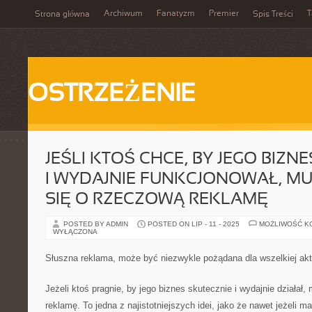
Archiwum
Fanatyzm
Premier
T
Strona główna
Spis Treści
OSTRZEŻENIE
JEŚLI KTOŚ CHCE, BY JEGO BIZN
I WYDAJNIE FUNKCJONOWAŁ, MU
SIĘ O RZECZOWĄ REKLAMĘ
POSTED BY ADMIN
POSTED ON LIP - 11 - 2025
MOŻLIWOŚĆ K
WYŁĄCZONA
Słuszna reklama, może być niezwykle pożądana dla wszelkiej ak
Jeżeli ktoś pragnie, by jego biznes skutecznie i wydajnie działał
reklamę. To jedna z najistotniejszych idei, jako że nawet jeżeli ma 