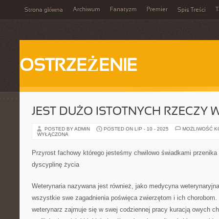
Archiwum
Fanatyzm
Premier
T
Strona główna
Spis Treści
OSTRZEŻENIE
JEST DUŻO ISTOTNYCH RZECZY W
POSTED BY ADMIN
POSTED ON LIP - 10 - 2025
MOŻLIWOŚĆ 
WYŁĄCZONA
Przyrost fachowy którego jesteśmy chwilowo świadkami przenika
dyscyplinę życia
Weterynaria nazywana jest również, jako medycyna weterynaryjna i
wszystkie swe zagadnienia poświęca zwierzętom i ich chorobom.
weterynarz zajmuje się w swej codziennej pracy kuracją owych ch