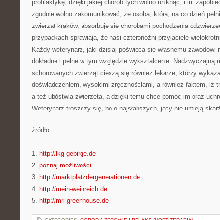
profilaktykę, dzięki jakiej chorób tych wolno uniknąć, i im zapobi
zgodnie wolno zakomunikować, że osoba, która, na co dzień pełni
zwierząt kraków, absorbuje się chorobami pochodzenia odzwierzęc
przypadkach sprawiają, że nasi czteronożni przyjaciele wielokrotni
Każdy weterynarz, jaki dzisiaj poświęca się własnemu zawodowi
dokładne i pełne w tym względzie wykształcenie. Nadzwyczajną r
schorowanych zwierząt cieszą się również lekarze, którzy wykaz
doświadczeniem, wysokimi zręcznościami, a również faktem, iż t
a też ubóstwia zwierzęta, a dzięki temu chce pomóc im oraz uchro
Weterynarz troszczy się, bo o najsłabszych, jacy nie umieją skarż
źródło:
———————————
1.
http://lkg-gebirge.de
2.
poznaj możliwości
3.
http://marktplatzdergenerationen.de
4.
http://mein-weinreich.de
5.
http://mrl-greenhouse.de
CATEGORIES:
OGRÓD A ZDROWIE I RELAKS (HORTITERAPIA)