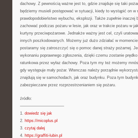
dachowy. Z pewnością ważne jest to, gdzie znajduje się taki poża
będziemy musieli postępować w sytuacji, kiedy to wystąpić on w m
prawdopodobieństwo wybuchu, eksplozji. Także zupełnie inaczej 
zachować podczas pożaru w lesie, jak oraz w trakcie pożaru w ja
kurtyny przeciwpożarowe. Jednakże ważny jest cel, czyli uratowa
innych poszkodowanych. Możemy już dużo zdziałać w momencie, 
postaramy się zatroszczyć się o pomoc danej straży pożarnej. 
wykonaniu poprawnego zgłoszenia, dzięki czemu zostanie prędko
ratunkowa przez wyłaz dachowy. Poza tym my też możemy mnóstw
gdy występuje mały pożar. Wtenczas należy porządnie wykorzyst
znajdują się w samochodach, jak oraz budynku. Poza tym budynki
zabezpieczane przez rozprzestrzenianiem się pożaru.
źródło:
———————————
1.
dowiedz się jak
2.
https://micoplus.pl
3.
czytaj dalej
4.
https://graffiti-lubin.pl