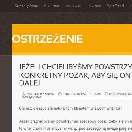
Archiwum
Fanatyzm
Premier
T
Strona główna
Spis Treści
OSTRZEŻENIE
JEŻELI CHCIELIBYŚMY POWSTRZ
KONKRETNY POŻAR, ABY SIĘ ON
DALEJ
POSTED BY ADMIN
POSTED ON PAŹ - 7 - 2025
MOŻLIWOŚĆ K
WYŁĄCZONA
Chcesz cieszyć się naturalnym klimatem w swoim wnętrzu?
Jeżeli pragnęlibyśmy powstrzymać rzeczowy pożar, żeby się on n
to w tej chwili musielibyśmy wziąć pod szczególną uwagę parę e