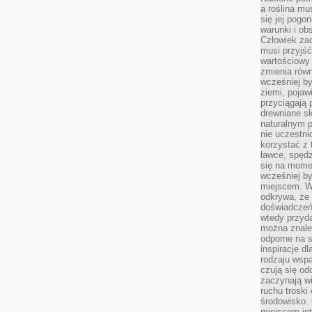
a roślina mu
się jej pogo
warunki i ob
Człowiek za
musi przyjść
wartościowy
zmienia równ
wcześniej by
ziemi, pojaw
przyciągają 
drewniane sk
naturalnym 
nie uczestni
korzystać z 
ławce, spędz
się na momen
wcześniej by
miejscem. W 
odkrywa, że
doświadczeń 
wtedy przyd
można znale
odporne na s
inspiracje d
rodzaju wspa
czują się od
zaczynają wi
ruchu troski 
środowisko. 
miejscem int