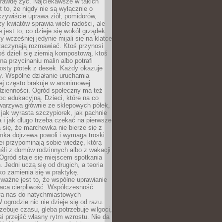
rawdę żyć. Najciekawsze w takich
t to, że nigdy nie są wyłącznie o
czywiście uprawa ziół, pomidorów,
y kwiatów sprawia wiele radości, ale
 jest to, co dzieje się wokół grządek.
y wcześniej jedynie mijali się na klatce
zaczynają rozmawiać. Ktoś przynosi
ś dzieli się ziemią kompostową, ktoś
na przycinaniu malin albo potrafi
osty płotek z desek. Każdy okazuje
y. Wspólne działanie uruchamia
rej często brakuje w anonimowej
dzienności. Ogród społeczny ma też
c edukacyjną. Dzieci, które na co
warzywa głównie ze sklepowych półek,
 jak wyrasta szczypiorek, jak pachnie
a i jak długo trzeba czekać na pierwsze
się, że marchewka nie bierze się z
iomka dojrzewa powoli i wymaga troski.
lei przypominają sobie wiedzę, którą
śli z domów rodzinnych albo z wakacji
Ogród staje się miejscem spotkania
 Jedni uczą się od drugich, a teoria
o zamienia się w praktykę.
ważne jest to, że wspólne uprawianie
raca cierpliwość. Współczesność
ła nas do natychmiastowych
 ogrodzie nic nie dzieje się od razu.
zebuje czasu, gleba potrzebuje wilgoci,
si przejść własny rytm wzrostu. Nie da