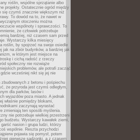
any roślin, wspólne sprzątanie albo
one projekty. Ostatecznie ogród między
je się czymś znacznie większym niż
rawy. To dowód na to, że nawet w
 zwyczajnym otoczeniu można
oczucie wspólnoty i sprawczości. To
mnienie, że człowiek potrzebuje
iemią bardziej, niż czasem sam przed
je. Wystarczy kilka miesięcy
a roślin, by spojrzeć na swoje osiedle
ej jak na zbiór budynków, a bardziej jak
nizm, w którym jest miejsce na
troskę i cichą radość z rzeczy
ród społeczny nie rozwiąże
iejskich problemów, ale potrafi zacząć
gdzie wcześniej nikt się jej nie
h zbudowanych z betonu i pośpiechu
yć, że przyroda jest czymś odległym,
nym dla parków, lasów i
h wyjazdów poza miasto. A jednak
ej właśnie pomiędzy blokami,
chodnikami zaczynają wyrastać
re zmieniają ten sposób myślenia.
zny nie potrzebuje wielkiej przestrzeni
go budżetu. Wystarczy kawałek ziemi,
 garść nasion i grupa ludzi, którzy
coś wspólnie. Reszta przychodzi
ajpierw pojawia się pomysł, potem
źniej pierwsze sadzonki, a z czasem