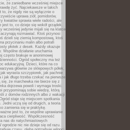
cie, że zaniedbane wcześniej miejsce
rawdę żyć. Najciekawsze w takich
t to, że nigdy nie są wyłącznie o
czywiście uprawa ziół, pomidorów,
y kwiatów sprawia wiele radości, ale
 jest to, co dzieje się wokół grządek.
y wcześniej jedynie mijali się na klatce
zaczynają rozmawiać. Ktoś przynosi
ś dzieli się ziemią kompostową, ktoś
na przycinaniu malin albo potrafi
osty płotek z desek. Każdy okazuje
y. Wspólne działanie uruchamia
rej często brakuje w anonimowej
dzienności. Ogród społeczny ma też
c edukacyjną. Dzieci, które na co
warzywa głównie ze sklepowych półek,
 jak wyrasta szczypiorek, jak pachnie
a i jak długo trzeba czekać na pierwsze
się, że marchewka nie bierze się z
iomka dojrzewa powoli i wymaga troski.
lei przypominają sobie wiedzę, którą
śli z domów rodzinnych albo z wakacji
Ogród staje się miejscem spotkania
 Jedni uczą się od drugich, a teoria
o zamienia się w praktykę.
ważne jest to, że wspólne uprawianie
raca cierpliwość. Współczesność
ła nas do natychmiastowych
 ogrodzie nic nie dzieje się od razu.
zebuje czasu, gleba potrzebuje wilgoci,