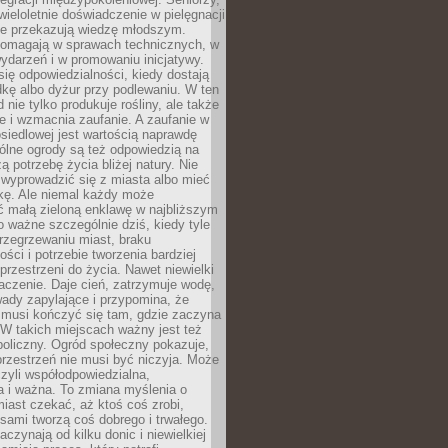
wieloletnie doświadczenie w pielęgnacji
nie przekazują wiedzę młodszym.
pomagają w sprawach technicznych, w
wydarzeń i w promowaniu inicjatywy.
się odpowiedzialności, kiedy dostają
kę albo dyżur przy podlewaniu. W ten
 nie tylko produkuje rośliny, ale także
je i wzmacnia zaufanie. A zaufanie w
osiedlowej jest wartością naprawdę
ólne ogrody są też odpowiedzią na
ą potrzebę życia bliżej natury. Nie
wyprowadzić się z miasta albo mieć
kę. Ale niemal każdy może
ć małą zieloną enklawę w najbliższym
o ważne szczególnie dziś, kiedy tyle
rzegrzewaniu miast, braku
ości i potrzebie tworzenia bardziej
przestrzeni do życia. Nawet niewielki
czenie. Daje cień, zatrzymuje wodę,
ady zapylające i przypomina, że
 musi kończyć się tam, gdzie zaczyna
 W takich miejscach ważny jest też
oliczny. Ogród społeczny pokazuje,
rzestrzeń nie musi być niczyja. Może
zyli współodpowiedzialna,
a i ważna. To zmiana myślenia o
iast czekać, aż ktoś coś zrobi,
ami tworzą coś dobrego i trwałego.
aczynają od kilku donic i niewielkiej