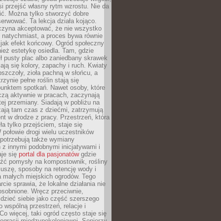
si przejść własny rytm wzrostu. Nie da
nić. Można tylko stworzyć dobre
serwować. Ta lekcja działa kojąco.
czyna akceptować, że nie wszystko
 natychmiast, a proces bywa równie
 jak efekt końcowy. Ogród społeczny
ież estetykę osiedla. Tam, gdzie
ł pusty plac albo zaniedbany skrawek
iają się kolory, zapachy i ruch. Kwiaty
pszczoły, zioła pachną w słońcu, a
rzynie pełne roślin stają się
punktem spotkań. Nawet osoby, które
czą aktywnie w pracach, zaczynają
tej przemiany. Siadają w pobliżu na
ają tam czas z dziećmi, zatrzymują
t w drodze z pracy. Przestrzeń, która
ła tylko przejściem, staje się
połowie drogi wielu uczestników
 potrzebują także wymiany
z innymi podobnymi inicjatywami i
aje się
portal dla pasjonatów
gdzie
źć pomysły na kompostownik, rośliny
uszę, sposoby na retencję wody i
la małych miejskich ogrodów. Tego
rcie sprawia, że lokalne działania nie
osobnione. Wręcz przeciwnie,
dzieć siebie jako część szerszego
o wspólną przestrzeń, relacje i
Co więcej, taki ogród często staje się
egracji międzypokoleniowej. Seniorzy,