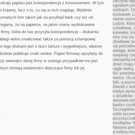
zaczyna nap
odzaju papieru jest korespondencja z konsumentem. W tym
ogrodach jes
roślinach. O
 koperty, lecz o to, co się w nich znajduję. Wybitnie
truskawek cz
rozmaitych firm takich jak na przykład bank czy też od
równie ważne
Ludzie, którz
rzegamy, że na papierze, na jakim mamy wydrukowane
schodowej, 
 firmy, która do nas przysyła korespondencje – drukarnia
konewkę, kto
inny zna się 
zabiegi wolno zrealizować także za pomocą sztampowej
zbudować pr
się potrzebn
e tego drukarni jest o dużo tańsze i wygodniejsze, właśnie
energię, któ
dzielnie publikuje znaki wodne. Papier firmowy wysyłany do
miejskiej co
niezwykłą mo
rąży wewnątrz danej firmy w szeregu przypadków ma jest
dzień znają 
rym istnieją wiadomości dotyczące firmy lub jej
nagle widzą,
liść pomidor
owoce. Uczą 
folii, a poz
Dorośli z ko
kiedyś wynie
u dziadków. 
doświadczeń.
bardzo szybk
Szczególnie 
roślin przyw
e
przyzwyczai
rezultatów. W
Nasiono potr
a roślina mu