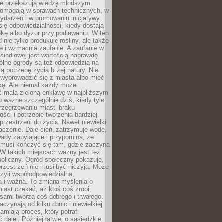
nie przekazują wiedzę młodszym.
pomagają w sprawach technicznych, w
wydarzeń i w promowaniu inicjatywy.
się odpowiedzialności, kiedy dostają
kę albo dyżur przy podlewaniu. W ten
 nie tylko produkuje rośliny, ale także
je i wzmacnia zaufanie. A zaufanie w
osiedlowej jest wartością naprawdę
ólne ogrody są też odpowiedzią na
ą potrzebę życia bliżej natury. Nie
wyprowadzić się z miasta albo mieć
kę. Ale niemal każdy może
ć małą zieloną enklawę w najbliższym
o ważne szczególnie dziś, kiedy tyle
rzegrzewaniu miast, braku
ości i potrzebie tworzenia bardziej
przestrzeni do życia. Nawet niewielki
czenie. Daje cień, zatrzymuje wodę,
ady zapylające i przypomina, że
 musi kończyć się tam, gdzie zaczyna
 W takich miejscach ważny jest też
oliczny. Ogród społeczny pokazuje,
rzestrzeń nie musi być niczyja. Może
zyli współodpowiedzialna,
a i ważna. To zmiana myślenia o
iast czekać, aż ktoś coś zrobi,
ami tworzą coś dobrego i trwałego.
aczynają od kilku donic i niewielkiej
amiają proces, który potrafi
 dalej. Później łatwiej o sąsiedzkie