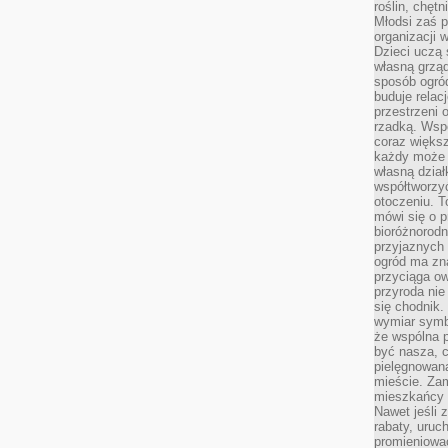
roślin, chęt
Młodsi zaś 
organizacji 
Dzieci uczą 
własną grząd
sposób ogród
buduje relac
przestrzeni 
rzadką. Wsp
coraz większ
każdy może 
własną dział
współtworzy
otoczeniu. T
mówi się o p
bioróżnorodn
przyjaznych 
ogród ma zna
przyciąga ow
przyroda nie
się chodnik.
wymiar symb
że wspólna p
być nasza, c
pielęgnowan
mieście. Zam
mieszkańcy s
Nawet jeśli z
rabaty, uruch
promieniować