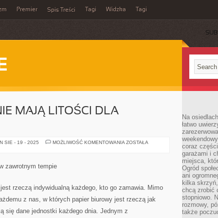
yzm
Premier
Tagi
Widzka
Tagi
Spis Treści
SUB
E
NIE MAJĄ LITOŚCI DLA
Na osiedlac
łatwo uwierz
zarezerwowa
weekendowyc
KLIENCI
SIE - 19 - 2025
MOŻLIWOŚĆ KOMENTOWANIA
ZOSTAŁA
coraz części
NIERAZ
NIE
garażami i 
MAJĄ
miejsca, któ
LITOŚCI
ę w zawrotnym tempie
Ogród społec
DLA
PRACOBIORCÓW
ani ogromne
kilka skrzyń,
 jest rzeczą indywidualną każdego, kto go zamawia. Mimo
chcą zrobić 
stopniowo. N
każdemu z nas, w których papier biurowy jest rzeczą jak
rozmowy, pó
ują się dane jednostki każdego dnia. Jednym z
także poczu