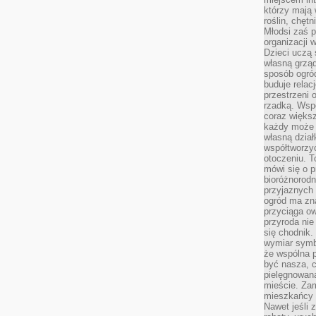
którzy mają 
roślin, chęt
Młodsi zaś 
organizacji 
Dzieci uczą 
własną grząd
sposób ogród
buduje relac
przestrzeni 
rzadką. Wsp
coraz większ
każdy może 
własną dział
współtworzy
otoczeniu. T
mówi się o p
bioróżnorodn
przyjaznych 
ogród ma zna
przyciąga ow
przyroda nie
się chodnik.
wymiar symb
że wspólna p
być nasza, c
pielęgnowan
mieście. Zam
mieszkańcy s
Nawet jeśli z