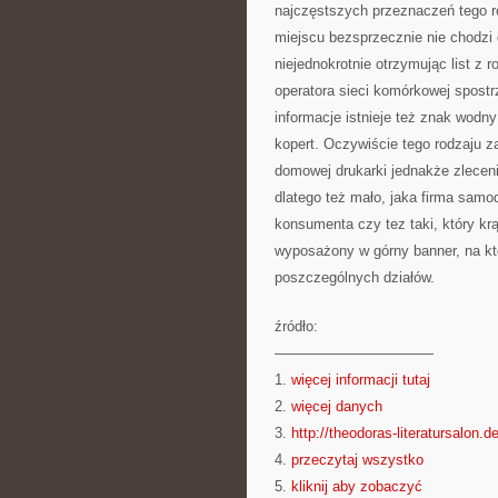
najczęstszych przeznaczeń tego r
miejscu bezsprzecznie nie chodzi o
niejednokrotnie otrzymując list z 
operatora sieci komórkowej spost
informacje istnieje też znak wodny
kopert. Oczywiście tego rodzaju 
domowej drukarki jednakże zleceni
dlatego też mało, jaka firma samo
konsumenta czy tez taki, który k
wyposażony w górny banner, na któ
poszczególnych działów.
źródło:
———————————
1.
więcej informacji tutaj
2.
więcej danych
3.
http://theodoras-literatursalon.d
4.
przeczytaj wszystko
5.
kliknij aby zobaczyć