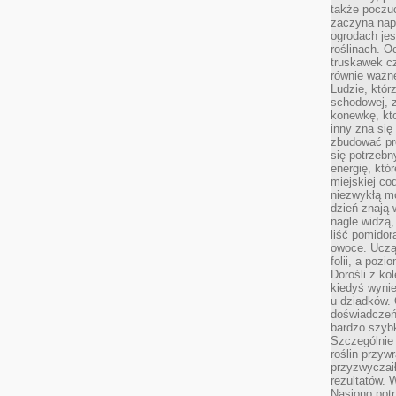
także poczu
zaczyna nap
ogrodach jes
roślinach. O
truskawek cz
równie ważne
Ludzie, którz
schodowej, 
konewkę, kto
inny zna się 
zbudować pr
się potrzebn
energię, któ
miejskiej co
niezwykłą mo
dzień znają 
nagle widzą,
liść pomidor
owoce. Uczą 
folii, a poz
Dorośli z ko
kiedyś wynie
u dziadków. 
doświadczeń.
bardzo szybk
Szczególnie 
roślin przyw
przyzwyczai
rezultatów. W
Nasiono potr