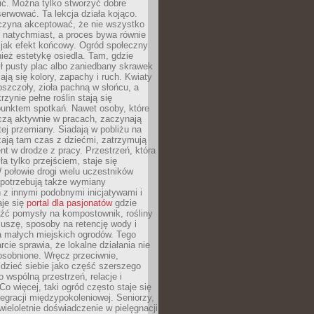
nić. Można tylko stworzyć dobre
serwować. Ta lekcja działa kojąco.
czyna akceptować, że nie wszystko
 natychmiast, a proces bywa równie
 jak efekt końcowy. Ogród społeczny
ież estetykę osiedla. Tam, gdzie
ł pusty plac albo zaniedbany skrawek
iają się kolory, zapachy i ruch. Kwiaty
pszczoły, zioła pachną w słońcu, a
rzynie pełne roślin stają się
punktem spotkań. Nawet osoby, które
czą aktywnie w pracach, zaczynają
tej przemiany. Siadają w pobliżu na
ają tam czas z dziećmi, zatrzymują
t w drodze z pracy. Przestrzeń, która
ła tylko przejściem, staje się
połowie drogi wielu uczestników
 potrzebują także wymiany
z innymi podobnymi inicjatywami i
aje się
portal dla pasjonatów
gdzie
źć pomysły na kompostownik, rośliny
uszę, sposoby na retencję wody i
la małych miejskich ogrodów. Tego
rcie sprawia, że lokalne działania nie
osobnione. Wręcz przeciwnie,
dzieć siebie jako część szerszego
o wspólną przestrzeń, relacje i
Co więcej, taki ogród często staje się
egracji międzypokoleniowej. Seniorzy,
wieloletnie doświadczenie w pielęgnacji