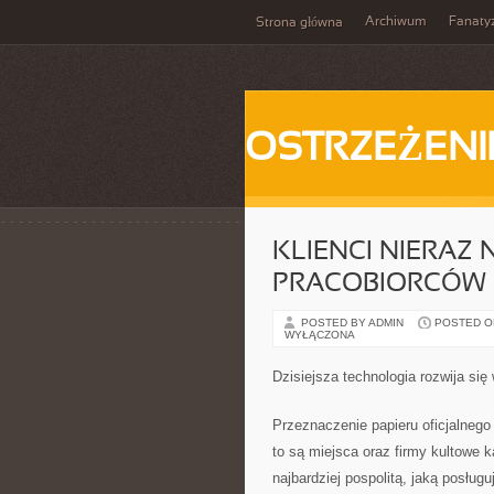
Archiwum
Fanat
Strona główna
OSTRZEŻENI
KLIENCI NIERAZ 
PRACOBIORCÓW
POSTED BY ADMIN
POSTED ON 
WYŁĄCZONA
Dzisiejsza technologia rozwija si
Przeznaczenie papieru oficjalnego
to są miejsca oraz firmy kultowe 
najbardziej pospolitą, jaką posług