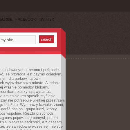
SCRIBE
FACEBOOK
TWITTER
h zbudowanych z betonu i pośpiechu
yć, że przyroda jest czymś odległym,
nym dla parków, lasów i
h wyjazdów poza miasto. A jednak
ej właśnie pomiędzy blokami,
chodnikami zaczynają wyrastać
re zmieniają ten sposób myślenia.
zny nie potrzebuje wielkiej przestrzeni
go budżetu. Wystarczy kawałek ziemi,
 garść nasion i grupa ludzi, którzy
coś wspólnie. Reszta przychodzi
ajpierw pojawia się pomysł, potem
źniej pierwsze sadzonki, a z czasem
cie, że zaniedbane wcześniej miejsce