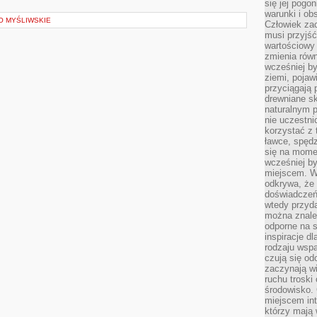
się jej pogo
warunki i ob
O MYŚLIWSKIE
Człowiek za
musi przyjść
wartościowy
zmienia równ
wcześniej by
ziemi, pojaw
przyciągają 
drewniane sk
naturalnym 
nie uczestni
korzystać z 
ławce, spędz
się na momen
wcześniej by
miejscem. W 
odkrywa, że
doświadczeń 
wtedy przyd
można znale
odporne na s
inspiracje d
rodzaju wspa
czują się od
zaczynają wi
ruchu troski 
środowisko. 
miejscem int
którzy mają 