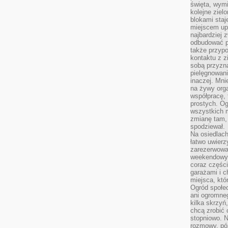
święta, wymi
kolejne ziel
blokami sta
miejscem up
najbardziej
odbudować p
także przypo
kontaktu z z
sobą przyzna
pielęgnowani
inaczej. Mni
na żywy orga
współpracę, 
prostych. Og
wszystkich m
zmianę tam, 
spodziewał.
Na osiedlac
łatwo uwierz
zarezerwowa
weekendowyc
coraz części
garażami i 
miejsca, któ
Ogród społec
ani ogromne
kilka skrzyń,
chcą zrobić 
stopniowo. N
rozmowy, pó