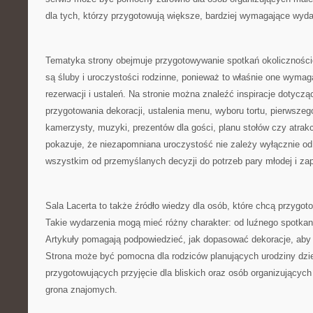
dla tych, którzy przygotowują większe, bardziej wymagające wyda
Tematyka strony obejmuje przygotowywanie spotkań okoliczno
są śluby i uroczystości rodzinne, ponieważ to właśnie one wymaga
rezerwacji i ustaleń. Na stronie można znaleźć inspiracje dotyczą
przygotowania dekoracji, ustalenia menu, wyboru tortu, pierwszego
kamerzysty, muzyki, prezentów dla gości, planu stołów czy atrakcj
pokazuje, że niezapomniana uroczystość nie zależy wyłącznie od
wszystkim od przemyślanych decyzji do potrzeb pary młodej i za
Sala Lacerta to także źródło wiedzy dla osób, które chcą przygo
Takie wydarzenia mogą mieć różny charakter: od luźnego spotkani
Artykuły pomagają podpowiedzieć, jak dopasować dekoracje, aby
Strona może być pomocna dla rodziców planujących urodziny dzie
przygotowujących przyjęcie dla bliskich oraz osób organizującyc
grona znajomych.