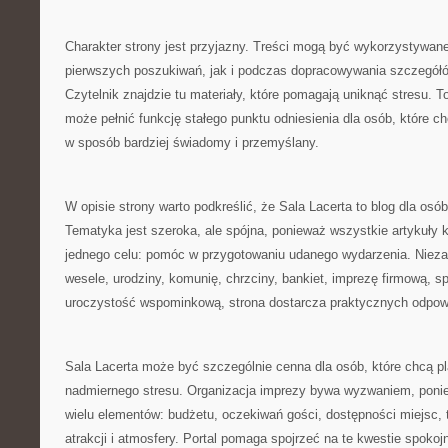
Charakter strony jest przyjazny. Treści mogą być wykorzystywan
pierwszych poszukiwań, jak i podczas dopracowywania szczegółó
Czytelnik znajdzie tu materiały, które pomagają uniknąć stresu. T
może pełnić funkcję stałego punktu odniesienia dla osób, które 
w sposób bardziej świadomy i przemyślany.
W opisie strony warto podkreślić, że Sala Lacerta to blog dla os
Tematyka jest szeroka, ale spójna, ponieważ wszystkie artykuły k
jednego celu: pomóc w przygotowaniu udanego wydarzenia. Niezal
wesele, urodziny, komunię, chrzciny, bankiet, imprezę firmową, s
uroczystość wspominkową, strona dostarcza praktycznych odpow
Sala Lacerta może być szczególnie cenna dla osób, które chcą 
nadmiernego stresu. Organizacja imprezy bywa wyzwaniem, pon
wielu elementów: budżetu, oczekiwań gości, dostępności miejsc, 
atrakcji i atmosfery. Portal pomaga spojrzeć na te kwestie spokojni