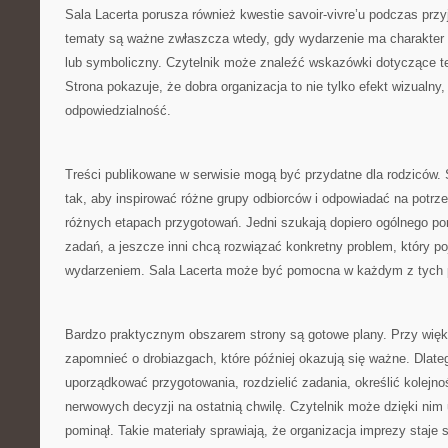
Sala Lacerta porusza również kwestie savoir-vivre’u podczas przyj
tematy są ważne zwłaszcza wtedy, gdy wydarzenie ma charakter ro
lub symboliczny. Czytelnik może znaleźć wskazówki dotyczące teg
Strona pokazuje, że dobra organizacja to nie tylko efekt wizualny,
odpowiedzialność.
Treści publikowane w serwisie mogą być przydatne dla rodziców.
tak, aby inspirować różne grupy odbiorców i odpowiadać na potrz
różnych etapach przygotowań. Jedni szukają dopiero ogólnego pomy
zadań, a jeszcze inni chcą rozwiązać konkretny problem, który poj
wydarzeniem. Sala Lacerta może być pomocna w każdym z tych 
Bardzo praktycznym obszarem strony są gotowe plany. Przy wię
zapomnieć o drobiazgach, które później okazują się ważne. Dlate
uporządkować przygotowania, rozdzielić zadania, określić kolejno
nerwowych decyzji na ostatnią chwilę. Czytelnik może dzięki nim 
pominął. Takie materiały sprawiają, że organizacja imprezy staje 