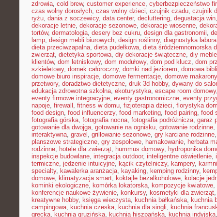
zdrowia
,
cold brew
,
customer experience
,
cyberbezpieczeństwo f
czas wolny dorosłych
,
czas wolny dzieci
,
czujnik czadu
,
czujnik
ryżu
,
dania z soczewicy
,
data center
,
decluttering
,
degustacja win
dekoracje letnie
,
dekoracje sezonowe
,
dekoracje wiosenne
,
dekor
tortów
,
dermatologia
,
desery bez cukru
,
design dla gastronomii
,
de
lamp
,
design mebli biurowych
,
design roślinny
,
diagnostyka labora
dieta przeciwzapalna
,
dieta pudełkowa
,
dieta śródziemnomorska d
zwierząt
,
dietetyka sportowa
,
diy dekoracje świąteczne
,
diy meble
klientów
,
dom letniskowy
,
dom modułowy
,
dom pod klucz
,
dom pr
szkieletowy
,
domek całoroczny
,
domki nad jeziorem
,
domowa bibl
domowe biuro inspiracje
,
domowe fermentacje
,
domowe makarony
przetwory
,
doradztwo dietetyczne
,
druk 3d hobby
,
dywany do salo
edukacja zdrowotna szkolna
,
ekoturystyka
,
escape room domowy
eventy firmowe integracyjne
,
eventy gastronomiczne
,
eventy prz
napoje
,
firewall
,
fitness w domu
,
fizjoterapia dzieci
,
florystyka do
food design
,
food influencerzy
,
food marketing
,
food pairing
,
food 
fotografia górska
,
fotografia nocna
,
fotografia podróżnicza
,
garaż 
gotowanie dla dwojga
,
gotowanie na ognisku
,
gotowanie rodzinne
,
interaktywna
,
gravel
,
grillowanie sezonowe
,
gry karciane rodzinne
planszowe strategiczne
,
gry zespołowe
,
hamakowanie
,
herbata m
rodzinne
,
hotele dla zwierząt
,
hummus domowy
,
hydroponika do
inspekcje budowlane
,
integracja outdoor
,
inteligentne oświetlenie
,
termiczne
,
jedzenie intuicyjne
,
kącik czytelniczy
,
kampery
,
karmni
specialty
,
kawalerka aranżacja
,
kayaking
,
kemping rodzinny
,
kemp
domowe
,
klimatyzacja smart
,
koktajle bezalkoholowe
,
kolacje je
kominki ekologiczne
,
komórka lokatorska
,
kompozycje kwiatowe
,
konferencje naukowe żywienie
,
konkursy
,
kosmetyki dla zwierząt
kreatywne hobby
,
księga wieczysta
,
kuchnia bałkańska
,
kuchnia b
campingowa
,
kuchnia czeska
,
kuchnia dla singli
,
kuchnia francus
grecka
,
kuchnia gruzińska
,
kuchnia hiszpańska
,
kuchnia indyjska