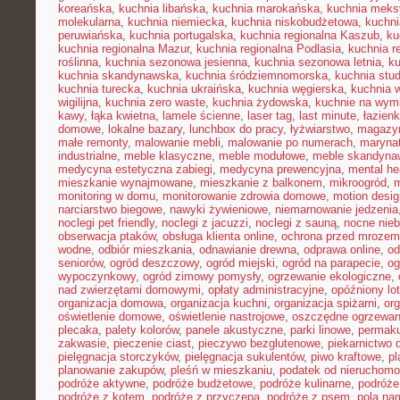
koreańska
,
kuchnia libańska
,
kuchnia marokańska
,
kuchnia mek
molekularna
,
kuchnia niemiecka
,
kuchnia niskobudżetowa
,
kuchni
peruwiańska
,
kuchnia portugalska
,
kuchnia regionalna Kaszub
,
ku
kuchnia regionalna Mazur
,
kuchnia regionalna Podlasia
,
kuchnia r
roślinna
,
kuchnia sezonowa jesienna
,
kuchnia sezonowa letnia
,
k
kuchnia skandynawska
,
kuchnia śródziemnomorska
,
kuchnia stu
kuchnia turecka
,
kuchnia ukraińska
,
kuchnia węgierska
,
kuchnia 
wigilijna
,
kuchnia zero waste
,
kuchnia żydowska
,
kuchnie na wymi
kawy
,
łąka kwietna
,
lamele ścienne
,
laser tag
,
last minute
,
łazien
domowe
,
lokalne bazary
,
lunchbox do pracy
,
łyżwiarstwo
,
magazyn
małe remonty
,
malowanie mebli
,
malowanie po numerach
,
maryna
industrialne
,
meble klasyczne
,
meble modułowe
,
meble skandyna
medycyna estetyczna zabiegi
,
medycyna prewencyjna
,
mental he
mieszkanie wynajmowane
,
mieszkanie z balkonem
,
mikroogród
,
m
monitoring w domu
,
monitorowanie zdrowia domowe
,
motion desig
narciarstwo biegowe
,
nawyki żywieniowe
,
niemarnowanie jedzenia
noclegi pet friendly
,
noclegi z jacuzzi
,
noclegi z sauną
,
nocne nie
obserwacja ptaków
,
obsługa klienta online
,
ochrona przed mrozem
wodne
,
odbiór mieszkania
,
odnawianie drewna
,
odprawa online
,
od
seniorów
,
ogród deszczowy
,
ogród miejski
,
ogród na parapecie
,
og
wypoczynkowy
,
ogród zimowy pomysły
,
ogrzewanie ekologiczne
,
nad zwierzętami domowymi
,
opłaty administracyjne
,
opóźniony lot
organizacja domowa
,
organizacja kuchni
,
organizacja spiżarni
,
org
oświetlenie domowe
,
oświetlenie nastrojowe
,
oszczędne ogrzewan
plecaka
,
palety kolorów
,
panele akustyczne
,
parki linowe
,
permaku
zakwasie
,
pieczenie ciast
,
pieczywo bezglutenowe
,
piekarnictwo
pielęgnacja storczyków
,
pielęgnacja sukulentów
,
piwo kraftowe
,
pl
planowanie zakupów
,
pleśń w mieszkaniu
,
podatek od nieruchomo
podróże aktywne
,
podróże budżetowe
,
podróże kulinarne
,
podróże
podróże z kotem
,
podróże z przyczepą
,
podróże z psem
,
pola na