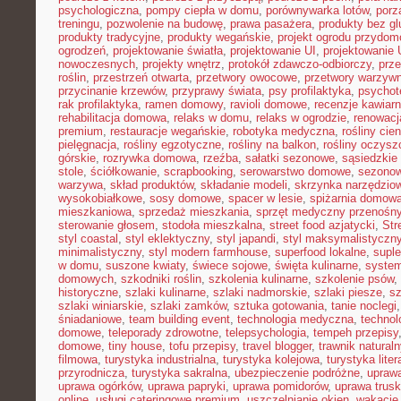
psychologiczna
,
pompy ciepła w domu
,
porównywarka lotów
,
porz
treningu
,
pozwolenie na budowę
,
prawa pasażera
,
produkty bez gl
produkty tradycyjne
,
produkty wegańskie
,
projekt ogrodu przydo
ogrodzeń
,
projektowanie światła
,
projektowanie UI
,
projektowanie
nowoczesnych
,
projekty wnętrz
,
protokół zdawczo-odbiorczy
,
prz
roślin
,
przestrzeń otwarta
,
przetwory owocowe
,
przetwory warzyw
przycinanie krzewów
,
przyprawy świata
,
psy profilaktyka
,
psychot
rak profilaktyka
,
ramen domowy
,
ravioli domowe
,
recenzje kawiarn
rehabilitacja domowa
,
relaks w domu
,
relaks w ogrodzie
,
renowacj
premium
,
restauracje wegańskie
,
robotyka medyczna
,
rośliny cie
pielęgnacja
,
rośliny egzotyczne
,
rośliny na balkon
,
rośliny oczysz
górskie
,
rozrywka domowa
,
rzeźba
,
sałatki sezonowe
,
sąsiedzkie 
stole
,
ściółkowanie
,
scrapbooking
,
serowarstwo domowe
,
sezono
warzywa
,
skład produktów
,
składanie modeli
,
skrzynka narzędzio
wysokobiałkowe
,
sosy domowe
,
spacer w lesie
,
spiżarnia domow
mieszkaniowa
,
sprzedaż mieszkania
,
sprzęt medyczny przenośn
sterowanie głosem
,
stodoła mieszkalna
,
street food azjatycki
,
Str
styl coastal
,
styl eklektyczny
,
styl japandi
,
styl maksymalistyczn
minimalistyczny
,
styl modern farmhouse
,
superfood lokalne
,
suple
w domu
,
suszone kwiaty
,
świece sojowe
,
święta kulinarne
,
system
domowych
,
szkodniki roślin
,
szkolenia kulinarne
,
szkolenie psów
,
historyczne
,
szlaki kulinarne
,
szlaki nadmorskie
,
szlaki piesze
,
sz
szlaki winiarskie
,
szlaki zamków
,
sztuka gotowania
,
tanie noclegi
śniadaniowe
,
team building event
,
technologia medyczna
,
technol
domowe
,
teleporady zdrowotne
,
telepsychologia
,
tempeh przepisy
domowe
,
tiny house
,
tofu przepisy
,
travel blogger
,
trawnik naturaln
filmowa
,
turystyka industrialna
,
turystyka kolejowa
,
turystyka lite
przyrodnicza
,
turystyka sakralna
,
ubezpieczenie podróżne
,
uprawa
uprawa ogórków
,
uprawa papryki
,
uprawa pomidorów
,
uprawa trus
online
,
usługi cateringowe premium
,
uszczelnianie okien
,
wakacje