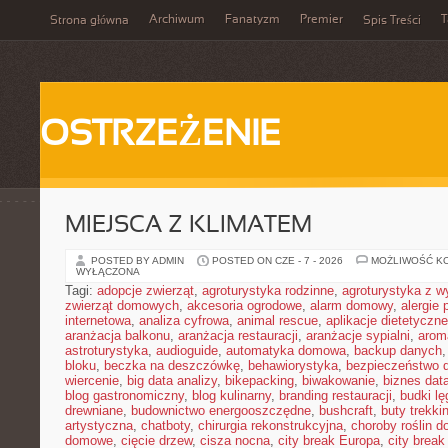
Archiwum
Fanatyzm
Premier
T
Strona główna
Spis Treści
OSTRZEŻENIE
MIEJSCA Z KLIMATEM
POSTED BY ADMIN
POSTED ON CZE - 7 - 2026
MOŻLIWOŚĆ K
WYŁĄCZONA
Tagi:
adopcje zwierząt
,
agroturystyka rodzinne
,
agroturystyka z 
zwierząt domowych
,
akcesoria ogrodowe
,
alarm domowy
,
alergie
internetowa
,
analiza cyfrowa
,
animal rescue
,
aplikacje dietetyczne
aranżacja balkonu
,
aranżacja restauracji
,
aranżacje sypialni
,
arom
astroturystyka
,
audioguide
,
automatyka domowa
,
backup danych
bloku
,
beczka na deszczówkę
,
behawiorystyka
,
bezpieczeństwo 
wiercenie
,
big data analizy
,
bikepacking
,
biwakowanie
,
biznes data
blog gastronomiczny
,
blog kulinarny
,
branding restauracji
,
budki l
drewniane
,
budownictwo energooszczędne
,
bushcraft
,
buty trekk
artystyczna
,
chatboty
,
chirurgia rekonstrukcyjna
,
choroby roślin 
domowe
,
cięcie drzew
,
cisza nocna
,
city break Europa
,
city break