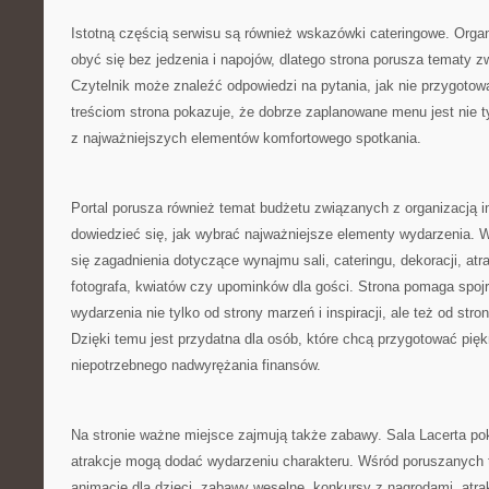
Istotną częścią serwisu są również wskazówki cateringowe. Orga
obyć się bez jedzenia i napojów, dlatego strona porusza tematy z
Czytelnik może znaleźć odpowiedzi na pytania, jak nie przygotow
treściom strona pokazuje, że dobrze zaplanowane menu jest nie t
z najważniejszych elementów komfortowego spotkania.
Portal porusza również temat budżetu związanych z organizacją 
dowiedzieć się, jak wybrać najważniejsze elementy wydarzenia. 
się zagadnienia dotyczące wynajmu sali, cateringu, dekoracji, atr
fotografa, kwiatów czy upominków dla gości. Strona pomaga spojr
wydarzenia nie tylko od strony marzeń i inspiracji, ale też od str
Dzięki temu jest przydatna dla osób, które chcą przygotować pię
niepotrzebnego nadwyrężania finansów.
Na stronie ważne miejsce zajmują także zabawy. Sala Lacerta po
atrakcje mogą dodać wydarzeniu charakteru. Wśród poruszanych
animacje dla dzieci, zabawy weselne, konkursy z nagrodami, atra