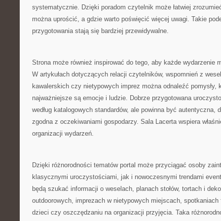
systematycznie. Dzięki poradom czytelnik może łatwiej zrozumieć
można uprościć, a gdzie warto poświęcić więcej uwagi. Takie pode
przygotowania stają się bardziej przewidywalne.
Strona może również inspirować do tego, aby każde wydarzenie mi
W artykułach dotyczących relacji czytelników, wspomnień z wesel
kawalerskich czy nietypowych imprez można odnaleźć pomysły, k
najważniejsze są emocje i ludzie. Dobrze przygotowana uroczysto
według katalogowych standardów, ale powinna być autentyczna, 
zgodna z oczekiwaniami gospodarzy. Sala Lacerta wspiera właśnie
organizacji wydarzeń.
Dzięki różnorodności tematów portal może przyciągać osoby zai
klasycznymi uroczystościami, jak i nowoczesnymi trendami even
będą szukać informacji o weselach, planach stołów, tortach i dekor
outdoorowych, imprezach w nietypowych miejscach, spotkaniach 
dzieci czy oszczędzaniu na organizacji przyjęcia. Taka różnorodn