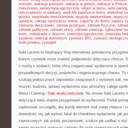
morzem
,
wakacje premium
,
wakacje w górach
,
wakacje w Polsce
mieszkania
,
weterynaria egzotyczna
,
wilgoć w domu
,
wine pairing
rzeczywistość w edukacji
,
work-life balance w domu
,
workshop su
górska
,
wspólnota mieszkaniowa
,
wyjazdy weekendowe
,
wypoczy
ogrodzie
,
zakupy spożywcze online
,
zapachy do domu
,
zapasy ż
zbieranie deszczówki
,
zdrowe przekąski
,
zdrowie fizyczne
,
zdrow
zdrowie publiczne
,
zdrowie skóry
,
zdrowie zwierząt
,
zgłoszenie b
krem
,
zwiedzanie z dziećmi
,
zwierzęta egzotyczne
,
zwierzęta ho
żywienie zwierząt domowych
,
żywność BIO
,
żywność ekologiczna
funkcjonalna
,
żywopłot
Sala Lacerta to inspirujący blog internetowy poświęcony przygot
którym czytelnik może znaleźć podpowiedzi dotyczące chrzcin. S
z myślą o osobach, które chcą zorganizować wydarzenie w sposó
przypadkowych decyzji, pośpiechu i organizacyjnego chaosu. To m
szukają praktycznych odpowiedzi związanych z wyborem sali, menu
muzyki, budżetu, oprawy wydarzenia oraz atmosfery całego spotk
Menu i Catering i
Sale okolicznościowe
. Na stronie Sala Lacerta
dotyczące wielu etapów przygotowań do wydarzenia. Portal poma
zaplanować szczegóły, aby każdy element miał swoje miejsce i c
dowiedzieć się, jak wybrać lokal do charakteru wydarzenia, jak pr
zaproszonych, jak ustalić poczęstunek, a także jak zadbać o styl
serwis może być pomocny zarówno dla osób organizujących małe, 