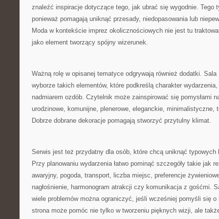
znaleźć inspiracje dotyczące tego, jak ubrać się wygodnie. Tego t
ponieważ pomagają uniknąć przesady, niedopasowania lub niepew
Moda w kontekście imprez okolicznościowych nie jest tu traktow
jako element tworzący spójny wizerunek.
Ważną rolę w opisanej tematyce odgrywają również dodatki. Sal
wyborze takich elementów, które podkreślą charakter wydarzenia, 
nadmiarem ozdób. Czytelnik może zainspirować się pomysłami na
urodzinowe, komunijne, plenerowe, eleganckie, minimalistyczne,
Dobrze dobrane dekoracje pomagają stworzyć przytulny klimat.
Serwis jest też przydatny dla osób, które chcą uniknąć typowych
Przy planowaniu wydarzenia łatwo pominąć szczegóły takie jak re
awaryjny, pogoda, transport, liczba miejsc, preferencje żywieniow
nagłośnienie, harmonogram atrakcji czy komunikacja z gośćmi. S
wiele problemów można ograniczyć, jeśli wcześniej pomyśli się o 
strona może pomóc nie tylko w tworzeniu pięknych wizji, ale także