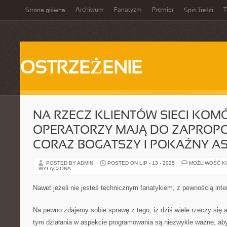
Archiwum
Fanatyzm
Premier
T
Strona główna
Spis Treści
OSTRZEŻENIE
NA RZECZ KLIENTÓW SIECI KO
OPERATORZY MAJĄ DO ZAPRO
CORAZ BOGATSZY I POKAŹNY A
POSTED BY ADMIN
POSTED ON LIP - 13 - 2025
MOŻLIWOŚĆ 
WYŁĄCZONA
Nawet jeżeli nie jesteś technicznym fanatykiem, z pewnością inte
Na pewno zdajemy sobie sprawę z tego, iż dziś wiele rzeczy się 
tym działania w aspekcie programowania są niezwykle ważne, ab