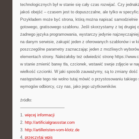
technologicznych był w stanie się cały czas rozwijać. Czy jedn
jakoś obejść – czasem jest to dopuszczalne, ale tylko w specyfi
Przykładem może być strona, którą można napisać samodzielnie 
gotowego, gratisowego szablonu. Jeśli skorzystamy z tej drugiej 
żadnego języka programowania, wystarczy jedynie najzwyczajniej 
na danym serwisie, zakupić jeden z oferowanych szablonów i w ki
poszczególne parametry zaznaczając jeden z możliwych wyborów
elementach strony. Należałoby też odwiedzić stronę https://www.c
w stanie zmienić barwy tła, czcionek, wstawić swoje zdjęcie w n
wielkość czcionki. W jaki sposób zauważymy, są to zmiany dość
następstwie tego nie wolno tutaj mówić o przystosowaniu takiego
wymogów odbiorcy, czy nas, jako jego użytkowników.
źródło:
———————————
1.
więcej informacji
2.
http://artificialgrassstar.com
3.
http://artilleristen-vom-klotz.de
4.
przeczytaj wpis