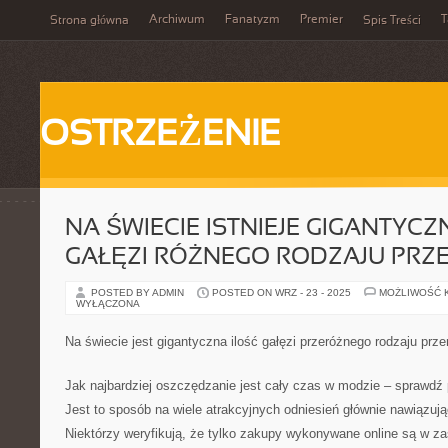
Archiwum
Fanatyzm
Premier
T
Strona główna
Spis Treści
OSTRZEŻENIE
NA ŚWIECIE ISTNIEJE GIGANTYCZ
GAŁĘZI RÓŻNEGO RODZAJU PRZ
POSTED BY ADMIN
POSTED ON WRZ - 23 - 2025
MOŻLIWOŚĆ 
WYŁĄCZONA
Na świecie jest gigantyczna ilość gałęzi przeróżnego rodzaju prz
Jak najbardziej oszczędzanie jest cały czas w modzie – sprawdź
Jest to sposób na wiele atrakcyjnych odniesień głównie nawiązu
Niektórzy weryfikują, że tylko zakupy wykonywane online są w za