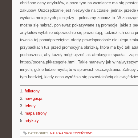
obniżone ceny artykułów, a poza tym na wzmiance ma się prosto
zakupów. Oszczędzanie jest niezwykle na czasie, jednak przede 
wydania mniejszych pieniędzy – polecamy zobacz to. W znacząc
można się nabrać, ponieważ pokazywane są promocje, jakie z pe
artykułów wybitnie odpowiednio się prezentują, tudzież ich cena p
trwania tej ponadprzeciętnej oferty prawdopodobnie nie ulega zmi
przypadkach tuz przed promocyjna obniżką, która ma być tak atra
podnoszona, aby każdy mógł ujrzeć jak atrakcyjnie spadła – zap
https://tocena.pl/kategorie.html. Takie manewry jak w najwyższy
innych, gdzie ludzie myślą tu w sprawach oszczędzania. Zakupy 
tym bardziej, kiedy cena wyróżnia się pozostałością dziewięćdzies
1.
felietony
2.
nawigacja
3.
teksty
4.
mapa strony
5.
artykuly
CATEGORIES:
NAUKA A SPOŁECZEŃSTWO