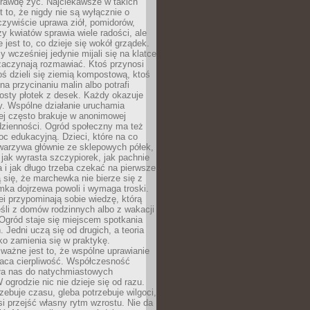
rawdę żyć. Najciekawsze w takich
t to, że nigdy nie są wyłącznie o
czywiście uprawa ziół, pomidorów,
y kwiatów sprawia wiele radości, ale
 jest to, co dzieje się wokół grządek.
y wcześniej jedynie mijali się na klatce
zaczynają rozmawiać. Ktoś przynosi
ś dzieli się ziemią kompostową, ktoś
na przycinaniu malin albo potrafi
osty płotek z desek. Każdy okazuje
y. Wspólne działanie uruchamia
rej często brakuje w anonimowej
dzienności. Ogród społeczny ma też
c edukacyjną. Dzieci, które na co
warzywa głównie ze sklepowych półek,
 jak wyrasta szczypiorek, jak pachnie
a i jak długo trzeba czekać na pierwsze
się, że marchewka nie bierze się z
iomka dojrzewa powoli i wymaga troski.
lei przypominają sobie wiedzę, którą
śli z domów rodzinnych albo z wakacji
Ogród staje się miejscem spotkania
 Jedni uczą się od drugich, a teoria
o zamienia się w praktykę.
ważne jest to, że wspólne uprawianie
raca cierpliwość. Współczesność
ła nas do natychmiastowych
 ogrodzie nic nie dzieje się od razu.
zebuje czasu, gleba potrzebuje wilgoci,
si przejść własny rytm wzrostu. Nie da