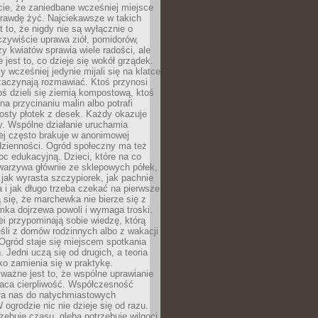
cie, że zaniedbane wcześniej miejsce
rawdę żyć. Najciekawsze w takich
t to, że nigdy nie są wyłącznie o
czywiście uprawa ziół, pomidorów,
y kwiatów sprawia wiele radości, ale
 jest to, co dzieje się wokół grządek.
y wcześniej jedynie mijali się na klatce
zaczynają rozmawiać. Ktoś przynosi
ś dzieli się ziemią kompostową, ktoś
na przycinaniu malin albo potrafi
osty płotek z desek. Każdy okazuje
y. Wspólne działanie uruchamia
rej często brakuje w anonimowej
dzienności. Ogród społeczny ma też
c edukacyjną. Dzieci, które na co
warzywa głównie ze sklepowych półek,
 jak wyrasta szczypiorek, jak pachnie
a i jak długo trzeba czekać na pierwsze
się, że marchewka nie bierze się z
iomka dojrzewa powoli i wymaga troski.
lei przypominają sobie wiedzę, którą
śli z domów rodzinnych albo z wakacji
Ogród staje się miejscem spotkania
 Jedni uczą się od drugich, a teoria
o zamienia się w praktykę.
ważne jest to, że wspólne uprawianie
raca cierpliwość. Współczesność
ła nas do natychmiastowych
 ogrodzie nic nie dzieje się od razu.
zebuje czasu, gleba potrzebuje wilgoci,