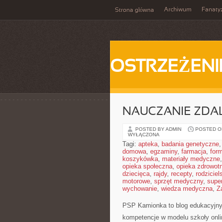
Archiwum
Fanat
Strona główna
OSTRZEŻENI
NAUCZANIE ZDA
POSTED BY ADMIN
POSTED ON
WYŁĄCZONA
Tagi:
apteka
,
badania genetyczne
domowa
,
egzaminy
,
farmacja
,
form
koszykówka
,
materiały medyczne
opieka społeczna
,
opieka zdrowot
dziecięca
,
rajdy
,
recepty
,
rodziciel
motorowe
,
sprzęt medyczny
,
supe
wychowanie
,
wiedza medyczna
,
Z
PSP Kamionka to blog edukacyjny,
kompetencje w modelu szkoły onl