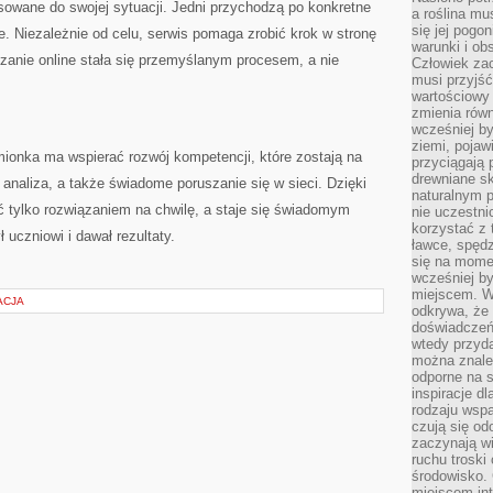
wane do swojej sytuacji. Jedni przychodzą po konkretne
a roślina mu
się jej pogo
. Niezależnie od celu, serwis pomaga zrobić krok w stronę
warunki i ob
uczanie online stała się przemyślanym procesem, a nie
Człowiek za
musi przyjść
wartościowy
zmienia równ
wcześniej by
ziemi, pojaw
onka ma wspierać rozwój kompetencji, które zostają na
przyciągają 
drewniane sk
 analiza, a także świadome poruszanie się w sieci. Dzięki
naturalnym 
ć tylko rozwiązaniem na chwilę, a staje się świadomym
nie uczestni
korzystać z 
uczniowi i dawał rezultaty.
ławce, spędz
się na momen
wcześniej by
miejscem. W 
ACJA
odkrywa, że
doświadczeń 
wtedy przyd
można znale
odporne na s
inspiracje d
rodzaju wspa
czują się od
zaczynają wi
ruchu troski 
środowisko. 
miejscem int