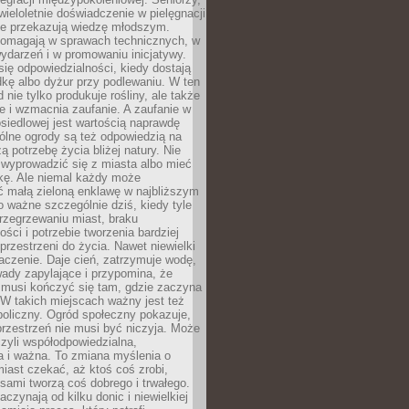
wieloletnie doświadczenie w pielęgnacji
nie przekazują wiedzę młodszym.
pomagają w sprawach technicznych, w
wydarzeń i w promowaniu inicjatywy.
się odpowiedzialności, kiedy dostają
kę albo dyżur przy podlewaniu. W ten
 nie tylko produkuje rośliny, ale także
je i wzmacnia zaufanie. A zaufanie w
osiedlowej jest wartością naprawdę
ólne ogrody są też odpowiedzią na
ą potrzebę życia bliżej natury. Nie
wyprowadzić się z miasta albo mieć
kę. Ale niemal każdy może
ć małą zieloną enklawę w najbliższym
o ważne szczególnie dziś, kiedy tyle
rzegrzewaniu miast, braku
ości i potrzebie tworzenia bardziej
przestrzeni do życia. Nawet niewielki
czenie. Daje cień, zatrzymuje wodę,
ady zapylające i przypomina, że
 musi kończyć się tam, gdzie zaczyna
 W takich miejscach ważny jest też
oliczny. Ogród społeczny pokazuje,
rzestrzeń nie musi być niczyja. Może
zyli współodpowiedzialna,
a i ważna. To zmiana myślenia o
iast czekać, aż ktoś coś zrobi,
ami tworzą coś dobrego i trwałego.
aczynają od kilku donic i niewielkiej