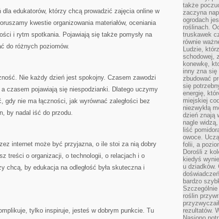
także poczu
ń dla edukatorów, którzy chcą prowadzić zajęcia online w
zaczyna nap
ogrodach jes
oruszamy kwestie organizowania materiałów, oceniania
roślinach. O
ści i rytm spotkania. Pojawiają się także pomysły na
truskawek cz
równie ważne
ać do różnych poziomów.
Ludzie, którz
schodowej, 
konewkę, kto
inny zna się 
czność. Nie każdy dzień jest spokojny. Czasem zawodzi
zbudować pr
się potrzebn
, a czasem pojawiają się niespodzianki. Dlatego uczymy
energię, któ
miejskiej co
ić, gdy nie ma łączności, jak wyrównać zaległości bez
niezwykłą mo
n, by nadal iść do przodu.
dzień znają 
nagle widzą,
liść pomidor
owoce. Uczą 
ez internet może być przyjazna, o ile stoi za nią dobry
folii, a poz
Dorośli z ko
 treści o organizacji, o technologii, o relacjach i o
kiedyś wynie
u dziadków. 
rzy chcą, by edukacja na odległość była skuteczna i
doświadczeń.
bardzo szybk
Szczególnie 
roślin przyw
przyzwyczai
omplikuje, tylko inspiruje, jesteś w dobrym punkcie. Tu
rezultatów. W
Nasiono potr