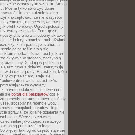
si przejść własny rytm wzrostu. Nie da
nić. Można tylko stworzyć dobre
serwować. Ta lekcja działa kojąco.
czyna akceptować, że nie wszystko
 natychmiast, a proces bywa równie
 jak efekt końcowy. Ogród społeczny
ież estetykę osiedla. Tam, gdzie
ł pusty plac albo zaniedbany skrawek
iają się kolory, zapachy i ruch. Kwiaty
pszczoły, zioła pachną w słońcu, a
rzynie pełne roślin stają się
punktem spotkań. Nawet osoby, które
czą aktywnie w pracach, zaczynają
tej przemiany. Siadają w pobliżu na
ają tam czas z dziećmi, zatrzymują
t w drodze z pracy. Przestrzeń, która
ła tylko przejściem, staje się
połowie drogi wielu uczestników
 potrzebują także wymiany
z innymi podobnymi inicjatywami i
aje się
portal dla pasjonatów
gdzie
źć pomysły na kompostownik, rośliny
uszę, sposoby na retencję wody i
la małych miejskich ogrodów. Tego
rcie sprawia, że lokalne działania nie
osobnione. Wręcz przeciwnie,
dzieć siebie jako część szerszego
o wspólną przestrzeń, relacje i
Co więcej, taki ogród często staje się
egracji międzypokoleniowej. Seniorzy,