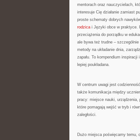
mentorach oraz nauczycielach, kt
interesuje Cię działanie zamiast p
proste schematy dobrych nawyków
rodzica
i Języki obce w praktyce. 
przeciążenia do porządku w edukac
ale bywa też trudne – szczególnie 
metody na układanie dnia, zarząd
zapału. To kompendium inspiracji 
lepiej poukładana.
W centrum uwagi jest codzienność:
także komunikacja między ucznie
pracy: miejsce nauki, urządzenia,
które pomagają wejść w tryb i rów
zaległości.
Dużo miejsca poświęcamy temu, co 