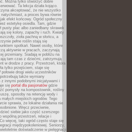
nić. Można tylko stworzyć dobre
serwować. Ta lekcja działa kojąco.
czyna akceptować, że nie wszystko
 natychmiast, a proces bywa równie
 jak efekt końcowy. Ogród społeczny
ież estetykę osiedla. Tam, gdzie
ł pusty plac albo zaniedbany skrawek
iają się kolory, zapachy i ruch. Kwiaty
pszczoły, zioła pachną w słońcu, a
rzynie pełne roślin stają się
punktem spotkań. Nawet osoby, które
czą aktywnie w pracach, zaczynają
tej przemiany. Siadają w pobliżu na
ają tam czas z dziećmi, zatrzymują
t w drodze z pracy. Przestrzeń, która
ła tylko przejściem, staje się
połowie drogi wielu uczestników
 potrzebują także wymiany
z innymi podobnymi inicjatywami i
aje się
portal dla pasjonatów
gdzie
źć pomysły na kompostownik, rośliny
uszę, sposoby na retencję wody i
la małych miejskich ogrodów. Tego
rcie sprawia, że lokalne działania nie
osobnione. Wręcz przeciwnie,
dzieć siebie jako część szerszego
o wspólną przestrzeń, relacje i
Co więcej, taki ogród często staje się
egracji międzypokoleniowej. Seniorzy,
wieloletnie doświadczenie w pielęgnacji