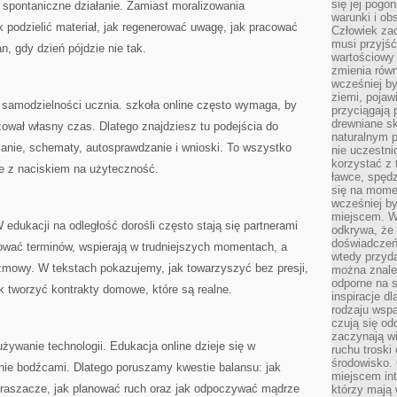
się jej pogo
z spontaniczne działanie. Zamiast moralizowania
warunki i ob
 podzielić materiał, jak regenerować uwagę, jak pracować
Człowiek za
musi przyjść
n, gdy dzień pójdzie nie tak.
wartościowy
zmienia równ
wcześniej by
ziemi, pojaw
 samodzielności ucznia. szkoła online często wymaga, by
przyciągają 
drewniane sk
ował własny czas. Dlatego znajdziesz tu podejścia do
naturalnym 
alanie, schematy, autosprawdzanie i wnioski. To wszystko
nie uczestni
korzystać z 
e z naciskiem na użyteczność.
ławce, spędz
się na momen
wcześniej by
miejscem. W 
edukacji na odległość dorośli często stają się partnerami
odkrywa, że
doświadczeń 
ować terminów, wspierają w trudniejszych momentach, a
wtedy przyd
zmowy. W tekstach pokazujemy, jak towarzyszyć bez presji,
można znale
odporne na s
k tworzyć kontrakty domowe, które są realne.
inspiracje d
rodzaju wspa
czują się od
zaczynają wi
ywanie technologii. Edukacja online dzieje się w
ruchu troski 
środowisko. 
nie bodźcami. Dlatego poruszamy kwestie balansu: jak
miejscem int
praszacze, jak planować ruch oraz jak odpoczywać mądrze
którzy mają 