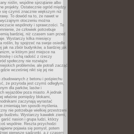
any roślin, wspólne sprzątanie albo
one projekty. Ostatecznie ogród między
je się czymś znacznie większym niż
rawy. To dowód na to, że nawet w
 zwyczajnym otoczeniu można
oczucie wspólnoty i sprawczości. To
mnienie, że człowiek potrzebuje
iemią bardziej, niż czasem sam przed
je. Wystarczy kilka miesięcy
a roślin, by spojrzeć na swoje osiedle
ej jak na zbiór budynków, a bardziej jak
nizm, w którym jest miejsce na
troskę i cichą radość z rzeczy
ród społeczny nie rozwiąże
iejskich problemów, ale potrafi zacząć
gdzie wcześniej nikt się jej nie
h zbudowanych z betonu i pośpiechu
yć, że przyroda jest czymś odległym,
nym dla parków, lasów i
h wyjazdów poza miasto. A jednak
ej właśnie pomiędzy blokami,
chodnikami zaczynają wyrastać
re zmieniają ten sposób myślenia.
zny nie potrzebuje wielkiej przestrzeni
go budżetu. Wystarczy kawałek ziemi,
 garść nasion i grupa ludzi, którzy
coś wspólnie. Reszta przychodzi
ajpierw pojawia się pomysł, potem
źniej pierwsze sadzonki, a z czasem