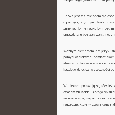
Serwis jest też miejscem dla osób
o pamięci, o tym, jak działa przyp
zmieniać formę nauki, by mózg mi
sprawdzianu bez zarywania nocy: 
Ważnym elementem jest język: st
pomysł w praktyce. Zamiast skomp
idealnych planów – zdrowy rozsąd
każdego dziecka, w zależności od
W tekstach pojawiają się również w
czasem znużenie. Dlatego opisuje
regeneracyjne, wsparcie oraz zau
narzędzia, które w czasie dają stab