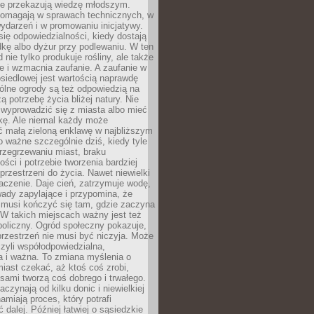
nie przekazują wiedzę młodszym.
pomagają w sprawach technicznych, w
wydarzeń i w promowaniu inicjatywy.
się odpowiedzialności, kiedy dostają
kę albo dyżur przy podlewaniu. W ten
 nie tylko produkuje rośliny, ale także
je i wzmacnia zaufanie. A zaufanie w
osiedlowej jest wartością naprawdę
ólne ogrody są też odpowiedzią na
ą potrzebę życia bliżej natury. Nie
wyprowadzić się z miasta albo mieć
kę. Ale niemal każdy może
ć małą zieloną enklawę w najbliższym
o ważne szczególnie dziś, kiedy tyle
rzegrzewaniu miast, braku
ości i potrzebie tworzenia bardziej
przestrzeni do życia. Nawet niewielki
czenie. Daje cień, zatrzymuje wodę,
ady zapylające i przypomina, że
 musi kończyć się tam, gdzie zaczyna
 W takich miejscach ważny jest też
oliczny. Ogród społeczny pokazuje,
rzestrzeń nie musi być niczyja. Może
zyli współodpowiedzialna,
a i ważna. To zmiana myślenia o
iast czekać, aż ktoś coś zrobi,
ami tworzą coś dobrego i trwałego.
aczynają od kilku donic i niewielkiej
amiają proces, który potrafi
 dalej. Później łatwiej o sąsiedzkie