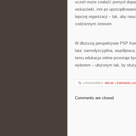
uczeń może znaleźć pomysł dopaso
wskazówki, inni po uporządkowanie
lepszej organizacji – tak, aby na
codziennym stresem.
W dłuższej perspektywie PSP Kami
lata: samodyscyplina, współpraca,
temu edukacja online przestaje by
wyborem – ułożonym tak, by służył 
CATEGORIES:
MISJE I EWANGELIZ
Comments are closed.