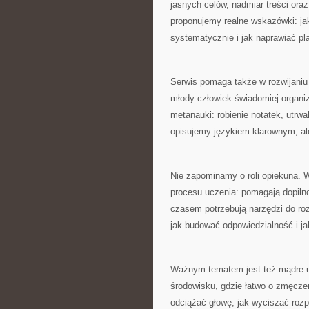
jasnych celów, nadmiar treści ora
proponujemy realne wskazówki: jak
systematycznie i jak naprawiać pla
Serwis pomaga także w rozwijaniu
młody człowiek świadomiej organiz
metanauki: robienie notatek, utrw
opisujemy językiem klarownym, al
Nie zapominamy o roli opiekuna. W 
procesu uczenia: pomagają dopiln
czasem potrzebują narzędzi do ro
jak budować odpowiedzialność i ja
Ważnym tematem jest też mądre uż
środowisku, gdzie łatwo o zmęcze
odciążać głowę, jak wyciszać roz