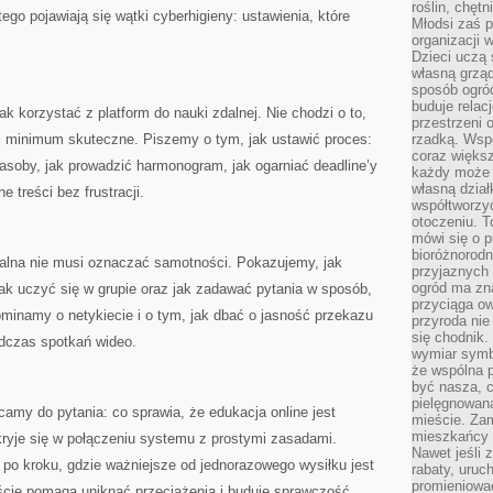
roślin, chęt
go pojawiają się wątki cyberhigieny: ustawienia, które
Młodsi zaś 
organizacji 
Dzieci uczą 
własną grząd
sposób ogród
buduje relac
ak korzystać z platform do nauki zdalnej. Nie chodzi o to,
przestrzeni 
ć minimum skuteczne. Piszemy o tym, jak ustawić proces:
rzadką. Wsp
coraz większ
zasoby, jak prowadzić harmonogram, jak ogarniać deadline’y
każdy może 
własną dział
 treści bez frustracji.
współtworzy
otoczeniu. T
mówi się o p
bioróżnorodn
zdalna nie musi oznaczać samotności. Pokazujemy, jak
przyjaznych 
ogród ma zna
ak uczyć się w grupie oraz jak zadawać pytania w sposób,
przyciąga ow
minamy o netykiecie i o tym, jak dbać o jasność przekazu
przyroda nie
się chodnik.
dczas spotkań wideo.
wymiar symb
że wspólna p
być nasza, c
pielęgnowan
camy do pytania: co sprawia, że edukacja online jest
mieście. Zam
mieszkańcy s
ryje się w połączeniu systemu z prostymi zasadami.
Nawet jeśli z
po kroku, gdzie ważniejsze od jednorazowego wysiłku jest
rabaty, uruch
promieniować
cie pomaga uniknąć przeciążenia i buduje sprawczość.