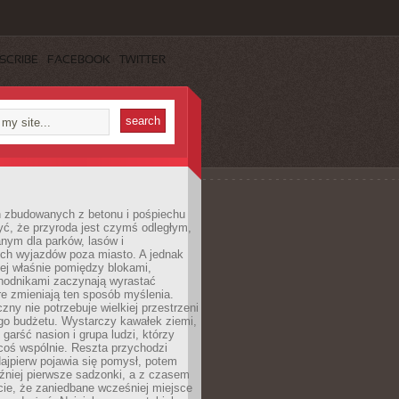
SCRIBE
FACEBOOK
TWITTER
h zbudowanych z betonu i pośpiechu
yć, że przyroda jest czymś odległym,
nym dla parków, lasów i
h wyjazdów poza miasto. A jednak
ej właśnie pomiędzy blokami,
chodnikami zaczynają wyrastać
re zmieniają ten sposób myślenia.
zny nie potrzebuje wielkiej przestrzeni
go budżetu. Wystarczy kawałek ziemi,
 garść nasion i grupa ludzi, którzy
coś wspólnie. Reszta przychodzi
ajpierw pojawia się pomysł, potem
źniej pierwsze sadzonki, a z czasem
cie, że zaniedbane wcześniej miejsce