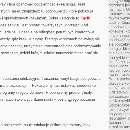
zaczyna nap
órzy chcą opanować codzienność e-learningu. Jeśli
ogrodach jes
roślinach. O
ustych haseł, znajdziesz tu podpowiedzi, które pokazują
truskawek cz
 i sprawdzonych rozwiązań. Dobre kategorie to
Kącik
równie ważne
Ludzie, którz
Idea serwisu jest prosta: towarzyszyć w przejściu od
schodowej, 
konewkę, kto
ji zdalnej. Uczenie na odległość potrafi być komfortowe,
inny zna się 
wtedy, gdy brakuje rutyny. Dlatego w tekstach pojawiają się
zbudować pr
się potrzebn
zanie czasem, utrzymanie koncentracji oraz podtrzymywanie
energię, któ
i rozwiązań, dzięki którym zdalne nauczanie może stać się
miejskiej co
niezwykłą mo
dzień znają 
nagle widzą,
liść pomidor
owoce. Uczą 
 spotkania edukacyjne, ćwiczenia, weryfikacje postępów, a
folii, a poz
Dorośli z ko
m a prowadzącym. Pokazujemy, jak ustawiać środowisko
kiedyś wynie
u dziadków. 
 programy i reguły domowe. Proponujemy proste rytuały,
doświadczeń.
nie łatwo zakończyć dzień nauki – bez ciągłego poczucia
bardzo szybk
Szczególnie 
roślin przyw
przyzwyczai
rezultatów. W
Nasiono potr
najczęściej psuje edukację online: dystraktory, brak
a roślina mu