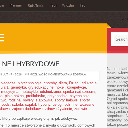
yzm
Premier
Tagi
Widzka
Tagi
Spis Treści
SUB
E
LNE I HYBRYDOWE
Na osiedlac
łatwo uwierz
NAUCZANIE
 LUT - 7 - 2026
MOŻLIWOŚĆ KOMENTOWANIA
ZOSTAŁA
zarezerwowa
ZDALNE
I
weekendowyc
,
biegacze
,
biotechnologia
,
choroby
,
dieta
,
Dzieci
,
edukacja
HYBRYDOWE
coraz części
uła 1
,
genetyka
,
gry edukacyjne
,
hokej
,
korepetycje
,
garażami i 
,
medycyna
,
motocykle
,
odchudzanie
,
opieka nad dziećmi
,
miejsca, któ
na
,
piłka nożna
,
profilaktyka
,
przychodnia
,
psychologia
Ogród społec
stwo
,
rodzina
,
rowery
,
siatkówka
,
sporty halowe
,
sporty
ani ogromne
rfoods
,
szkoła
,
szpital
,
trybuny
,
usługi rodzinne
,
wczesne
kilka skrzyń,
abawa
,
zajęcia dodatkowe
,
zdrowe żywienie
,
zdrowie
chcą zrobić 
stopniowo. N
 który porządkuje wiedzę o tym, jak zdobywać
rozmowy, pó
także poczu
ine. To miejsce stworzone z myślą o uczniach, domowych