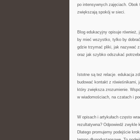
po intensywnych zajęciach. Obok te
zwiększają spokój w sieci.
Blog edukacyjny opisuje również, j
by mieć wszystko, tylko by dobra
gdzie trzymać pliki, jak nazywać 
oraz jak szybko odszukać potrzebne
Istotne są też relacje. edukacja 
budować kontakt z rówieśnikami, j
który zwiększa zrozumienie. Wspo
w wiadomościach, na czatach i po
W opisach i artykułach często wra
rezultatywna? Odpowiedź zwykle k
Dlatego promujemy podejście krok 
tempo długodystansowe. To podejś