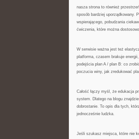
nasza strona to również przestrze
sposób bardziej uporządkowany. P
wspierającego, pobudzania ciekawo
ćwiczenia, które można dostosow
W serwisie ważna jest też elasty
platforma, czasem brakuje energii
podejścia plan A / plan B: co zrob
poczucia winy, jak zredukować pla
Całość łączy myśl, że edukacja prz
system. Dlatego na blogu znajdziesz
dobrostanie. To opis dla tych, któ
jednocześnie ludzka.
Jeśli szukasz miejsca, które nie k