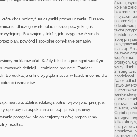
święta, wymi
kolejne ziel
blokami sta
miejscem up
, które chcą rozłożyć na czynniki proces uczenia. Piszemy
najbardziej
odbudować p
ominanie, dlaczego warto robić mikroodpoczynki i jak
także przypo
ał wydajniej. Pokazujemy także, jak przygotować się do
kontaktu z z
sobą przyzna
przez plan, powtórki i spokojne domykanie tematów.
pielęgnowani
inaczej. Mni
na żywy orga
współpracę, 
awiamy na klarowność. Każdy tekst ma pomagać wdrożyć
prostych. Og
wszystkich m
likowanych definicji – codzienne sytuacje. Zamiast
zmianę tam, 
ek. Bo edukacja online wygląda inaczej w każdym domu, dla
spodziewał.
Na osiedlac
 potrzeb i warunków.
łatwo uwierz
zarezerwowa
weekendowyc
coraz części
ątki nastroju. Zdalna edukacja potrafi wywoływać presję, a
garażami i 
miejsca, któ
my sposoby na uspokajanie emocji: proste przerwy
Ogród społec
ważanie postępów. Nie obiecujemy cudów; proponujemy
ani ogromne
kilka skrzyń,
ilny rezultat.
chcą zrobić 
stopniowo. N
rozmowy, pó