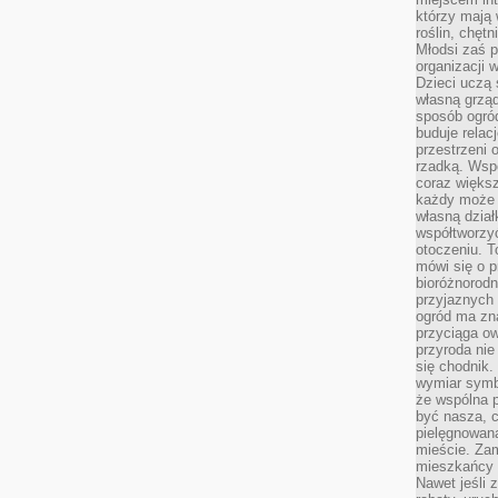
którzy mają 
roślin, chęt
Młodsi zaś 
organizacji 
Dzieci uczą 
własną grząd
sposób ogród
buduje relac
przestrzeni 
rzadką. Wsp
coraz większ
każdy może 
własną dział
współtworzy
otoczeniu. T
mówi się o p
bioróżnorodn
przyjaznych 
ogród ma zna
przyciąga ow
przyroda nie
się chodnik.
wymiar symb
że wspólna p
być nasza, c
pielęgnowan
mieście. Zam
mieszkańcy s
Nawet jeśli z