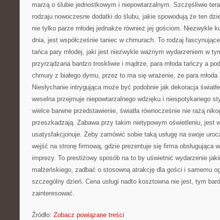
marzą o ślubie jednostkowym i niepowtarzalnym. Szczęśliwie tera
rodzaju nowoczesne dodatki do ślubu, jakie spowodują że ten dzi
nie tylko parze młodej jednakże również jej gościom. Niezwykle 
dnia, jest współcześnie taniec w chmurach. To rodzaj fascynując
tańca pary młodej, jaki jest niezwykle ważnym wydarzeniem w tym
przyrządzana bardzo troskliwie i mądrze, para młoda tańczy a pod 
chmury z białego dymu, przez to ma się wrażenie, że para młoda 
Niesłychanie intrygująca może być podobnie jak dekoracja światł
weselna przejmuje niepowtarzalnego wdzięku i niespotykanego sty
wielce barwne przedstawienie, światła równocześnie nie rażą niko
przeszkadzają. Zabawa przy takim nietypowym oświetleniu, jest 
usatysfakcjonuje. Żeby zamówić sobie taką usługę na swoje uroc
wejść na stronę firmową, gdzie prezentuje się firma obsługująca 
imprezy. To prestiżowy sposób na to by uświetnić wydarzenie jak
małżeńskiego, zadbać o stosowną atrakcję dla gości i samemu o
szczególny dzień. Cena usługi nadto kosztowna nie jest, tym bardz
zainteresować.
Źródło:
Zobacz powiązane treści