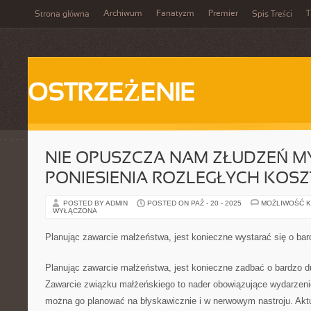
Archiwum
Fanatyzm
Premier
T
Strona główna
Spis Treści
OSTRZEŻENIE
NIE OPUSZCZA NAM ZŁUDZEŃ M
PONIESIENIA ROZLEGŁYCH KOS
POSTED BY ADMIN
POSTED ON PAŹ - 20 - 2025
MOŻLIWOŚĆ 
WYŁĄCZONA
Planując zawarcie małżeństwa, jest konieczne wystarać się o ba
Planując zawarcie małżeństwa, jest konieczne zadbać o bardzo d
Zawarcie związku małżeńskiego to nader obowiązujące wydarzen
można go planować na błyskawicznie i w nerwowym nastroju. Aktu