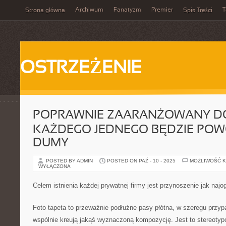
Archiwum
Fanatyzm
Premier
T
Strona główna
Spis Treści
OSTRZEŻENIE
POPRAWNIE ZAARANŻOWANY D
KAŻDEGO JEDNEGO BĘDZIE PO
DUMY
POSTED BY ADMIN
POSTED ON PAŹ - 10 - 2025
MOŻLIWOŚĆ 
WYŁĄCZONA
Celem istnienia każdej prywatnej firmy jest przynoszenie jak naj
Foto tapeta to przeważnie podłużne pasy płótna, w szeregu przy
wspólnie kreują jakąś wyznaczoną kompozycję. Jest to stereotyp