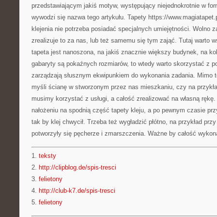
przedstawiającym jakiś motyw, występujący niejednokrotnie w form
wywodzi się nazwa tego artykułu. Tapety https://www.magiatapet.pl
klejenia nie potrzeba posiadać specjalnych umiejętności. Wolno za
zrealizuje to za nas, lub też samemu się tym zająć. Tutaj warto w
tapeta jest nanoszona, na jakiś znacznie większy budynek, na kol
gabaryty są pokaźnych rozmiarów, to wtedy warto skorzystać z p
zarządzają słusznym ekwipunkiem do wykonania zadania. Mimo 
myśli ścianę w stworzonym przez nas mieszkaniu, czy na przykła
musimy korzystać z usługi, a całość zrealizować na własną rękę. C
nałożeniu na spodnią część tapety kleju, a po pewnym czasie przy
tak by klej chwycił. Trzeba też wygładzić płótno, na przykład prz
potworzyły się pęcherze i zmarszczenia. Ważne by całość wykonać
1.
teksty
2.
http://clipblog.de/spis-tresci
3.
felietony
4.
http://club-k7.de/spis-tresci
5.
felietony