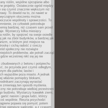
any roślin, wspólne sprzątanie albo
one projekty. Ostatecznie ogród między
je się czymś znacznie większym niż
rawy. To dowód na to, że nawet w
 zwyczajnym otoczeniu można
oczucie wspólnoty i sprawczości. To
mnienie, że człowiek potrzebuje
iemią bardziej, niż czasem sam przed
je. Wystarczy kilka miesięcy
a roślin, by spojrzeć na swoje osiedle
ej jak na zbiór budynków, a bardziej jak
nizm, w którym jest miejsce na
troskę i cichą radość z rzeczy
ród społeczny nie rozwiąże
iejskich problemów, ale potrafi zacząć
gdzie wcześniej nikt się jej nie
h zbudowanych z betonu i pośpiechu
yć, że przyroda jest czymś odległym,
nym dla parków, lasów i
h wyjazdów poza miasto. A jednak
ej właśnie pomiędzy blokami,
chodnikami zaczynają wyrastać
re zmieniają ten sposób myślenia.
zny nie potrzebuje wielkiej przestrzeni
go budżetu. Wystarczy kawałek ziemi,
 garść nasion i grupa ludzi, którzy
coś wspólnie. Reszta przychodzi
ajpierw pojawia się pomysł, potem
źniej pierwsze sadzonki, a z czasem