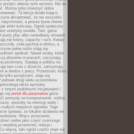
si przejść własny rytm wzrostu. Nie da
nić. Można tylko stworzyć dobre
serwować. Ta lekcja działa kojąco.
czyna akceptować, że nie wszystko
 natychmiast, a proces bywa równie
 jak efekt końcowy. Ogród społeczny
ież estetykę osiedla. Tam, gdzie
ł pusty plac albo zaniedbany skrawek
iają się kolory, zapachy i ruch. Kwiaty
pszczoły, zioła pachną w słońcu, a
rzynie pełne roślin stają się
punktem spotkań. Nawet osoby, które
czą aktywnie w pracach, zaczynają
tej przemiany. Siadają w pobliżu na
ają tam czas z dziećmi, zatrzymują
t w drodze z pracy. Przestrzeń, która
ła tylko przejściem, staje się
połowie drogi wielu uczestników
 potrzebują także wymiany
z innymi podobnymi inicjatywami i
aje się
portal dla pasjonatów
gdzie
źć pomysły na kompostownik, rośliny
uszę, sposoby na retencję wody i
la małych miejskich ogrodów. Tego
rcie sprawia, że lokalne działania nie
osobnione. Wręcz przeciwnie,
dzieć siebie jako część szerszego
o wspólną przestrzeń, relacje i
Co więcej, taki ogród często staje się
egracji międzypokoleniowej. Seniorzy,