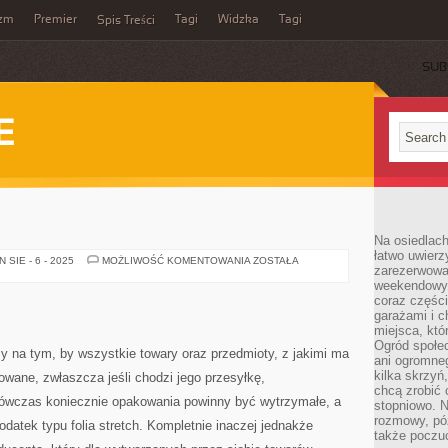
yzm
Premier
Tagi
Widzka
Tagi
Spis Treści
SUB
E
Na osiedlac
łatwo uwierz
POSADZKA
SIE - 6 - 2025
MOŻLIWOŚĆ KOMENTOWANIA
ZOSTAŁA
zarezerwowa
weekendowyc
coraz części
garażami i 
miejsca, któ
Ogród społec
 na tym, by wszystkie towary oraz przedmioty, z jakimi ma
ani ogromne
kilka skrzyń,
owane, zwłaszcza jeśli chodzi jego przesyłkę,
chcą zrobić 
wówczas koniecznie opakowania powinny być wytrzymałe, a
stopniowo. N
rozmowy, pó
datek typu folia stretch. Kompletnie inaczej jednakże
także poczu