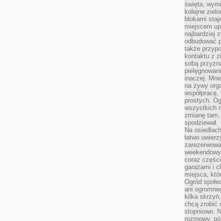
święta, wymi
kolejne ziel
blokami sta
miejscem up
najbardziej
odbudować p
także przypo
kontaktu z z
sobą przyzna
pielęgnowani
inaczej. Mni
na żywy orga
współpracę, 
prostych. Og
wszystkich m
zmianę tam, 
spodziewał.
Na osiedlac
łatwo uwierz
zarezerwowa
weekendowyc
coraz części
garażami i 
miejsca, któ
Ogród społec
ani ogromne
kilka skrzyń,
chcą zrobić 
stopniowo. N
rozmowy, pó