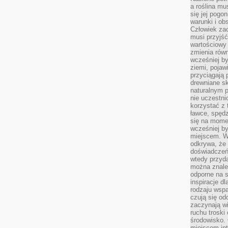
a roślina mu
się jej pogo
warunki i ob
Człowiek za
musi przyjść
wartościowy
zmienia równ
wcześniej by
ziemi, pojaw
przyciągają 
drewniane sk
naturalnym 
nie uczestni
korzystać z 
ławce, spędz
się na momen
wcześniej by
miejscem. W 
odkrywa, że
doświadczeń 
wtedy przyd
można znale
odporne na s
inspiracje d
rodzaju wspa
czują się od
zaczynają wi
ruchu troski 
środowisko. 
miejscem int