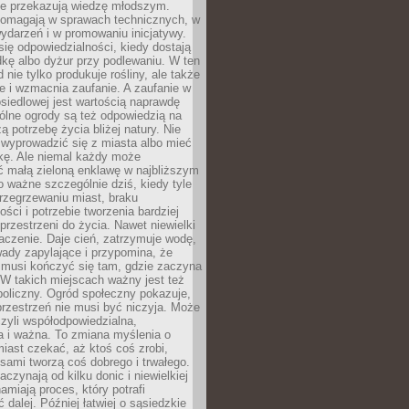
nie przekazują wiedzę młodszym.
pomagają w sprawach technicznych, w
wydarzeń i w promowaniu inicjatywy.
się odpowiedzialności, kiedy dostają
kę albo dyżur przy podlewaniu. W ten
 nie tylko produkuje rośliny, ale także
je i wzmacnia zaufanie. A zaufanie w
osiedlowej jest wartością naprawdę
ólne ogrody są też odpowiedzią na
ą potrzebę życia bliżej natury. Nie
wyprowadzić się z miasta albo mieć
kę. Ale niemal każdy może
ć małą zieloną enklawę w najbliższym
o ważne szczególnie dziś, kiedy tyle
rzegrzewaniu miast, braku
ości i potrzebie tworzenia bardziej
przestrzeni do życia. Nawet niewielki
czenie. Daje cień, zatrzymuje wodę,
ady zapylające i przypomina, że
 musi kończyć się tam, gdzie zaczyna
 W takich miejscach ważny jest też
oliczny. Ogród społeczny pokazuje,
rzestrzeń nie musi być niczyja. Może
zyli współodpowiedzialna,
a i ważna. To zmiana myślenia o
iast czekać, aż ktoś coś zrobi,
ami tworzą coś dobrego i trwałego.
aczynają od kilku donic i niewielkiej
amiają proces, który potrafi
 dalej. Później łatwiej o sąsiedzkie