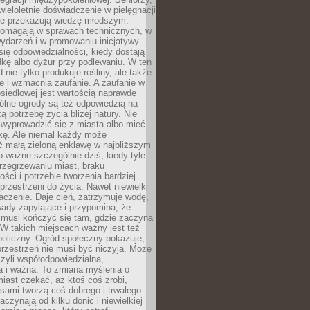
wieloletnie doświadczenie w pielęgnacji
nie przekazują wiedzę młodszym.
pomagają w sprawach technicznych, w
wydarzeń i w promowaniu inicjatywy.
się odpowiedzialności, kiedy dostają
kę albo dyżur przy podlewaniu. W ten
 nie tylko produkuje rośliny, ale także
je i wzmacnia zaufanie. A zaufanie w
osiedlowej jest wartością naprawdę
ólne ogrody są też odpowiedzią na
ą potrzebę życia bliżej natury. Nie
wyprowadzić się z miasta albo mieć
kę. Ale niemal każdy może
ć małą zieloną enklawę w najbliższym
o ważne szczególnie dziś, kiedy tyle
rzegrzewaniu miast, braku
ości i potrzebie tworzenia bardziej
przestrzeni do życia. Nawet niewielki
czenie. Daje cień, zatrzymuje wodę,
ady zapylające i przypomina, że
 musi kończyć się tam, gdzie zaczyna
 W takich miejscach ważny jest też
oliczny. Ogród społeczny pokazuje,
rzestrzeń nie musi być niczyja. Może
zyli współodpowiedzialna,
a i ważna. To zmiana myślenia o
iast czekać, aż ktoś coś zrobi,
ami tworzą coś dobrego i trwałego.
aczynają od kilku donic i niewielkiej