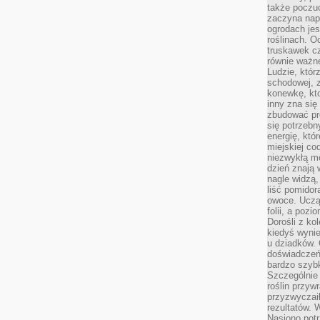
także poczu
zaczyna nap
ogrodach jes
roślinach. O
truskawek cz
równie ważne
Ludzie, którz
schodowej, 
konewkę, kto
inny zna się 
zbudować pr
się potrzebn
energię, któ
miejskiej co
niezwykłą mo
dzień znają 
nagle widzą,
liść pomidor
owoce. Uczą 
folii, a poz
Dorośli z ko
kiedyś wynie
u dziadków. 
doświadczeń.
bardzo szybk
Szczególnie 
roślin przyw
przyzwyczai
rezultatów. W
Nasiono potr