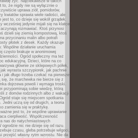
rawdę żyć. Najciekawsze w takich
t to, że nigdy nie są wyłącznie o
czywiście uprawa ziół, pomidorów,
y kwiatów sprawia wiele radości, ale
 jest to, co dzieje się wokół grządek.
y wcześniej jedynie mijali się na klatce
zaczynają rozmawiać. Ktoś przynosi
ś dzieli się ziemią kompostową, ktoś
na przycinaniu malin albo potrafi
osty płotek z desek. Każdy okazuje
y. Wspólne działanie uruchamia
rej często brakuje w anonimowej
dzienności. Ogród społeczny ma też
c edukacyjną. Dzieci, które na co
warzywa głównie ze sklepowych półek,
 jak wyrasta szczypiorek, jak pachnie
a i jak długo trzeba czekać na pierwsze
się, że marchewka nie bierze się z
iomka dojrzewa powoli i wymaga troski.
lei przypominają sobie wiedzę, którą
śli z domów rodzinnych albo z wakacji
Ogród staje się miejscem spotkania
 Jedni uczą się od drugich, a teoria
o zamienia się w praktykę.
ważne jest to, że wspólne uprawianie
raca cierpliwość. Współczesność
ła nas do natychmiastowych
 ogrodzie nic nie dzieje się od razu.
zebuje czasu, gleba potrzebuje wilgoci,
si przejść własny rytm wzrostu. Nie da