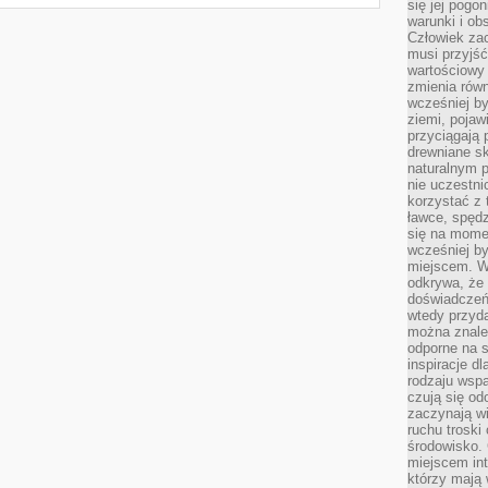
się jej pogo
warunki i ob
Człowiek za
musi przyjść
wartościowy
zmienia równ
wcześniej by
ziemi, pojaw
przyciągają 
drewniane sk
naturalnym 
nie uczestni
korzystać z 
ławce, spędz
się na momen
wcześniej by
miejscem. W 
odkrywa, że
doświadczeń 
wtedy przyd
można znale
odporne na s
inspiracje d
rodzaju wspa
czują się od
zaczynają wi
ruchu troski 
środowisko. 
miejscem int
którzy mają 