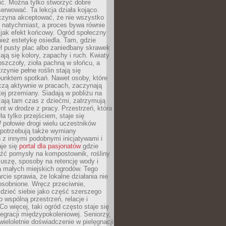
nić. Można tylko stworzyć dobre
serwować. Ta lekcja działa kojąco.
czyna akceptować, że nie wszystko
 natychmiast, a proces bywa równie
 jak efekt końcowy. Ogród społeczny
ież estetykę osiedla. Tam, gdzie
ł pusty plac albo zaniedbany skrawek
iają się kolory, zapachy i ruch. Kwiaty
pszczoły, zioła pachną w słońcu, a
rzynie pełne roślin stają się
punktem spotkań. Nawet osoby, które
czą aktywnie w pracach, zaczynają
tej przemiany. Siadają w pobliżu na
ają tam czas z dziećmi, zatrzymują
t w drodze z pracy. Przestrzeń, która
ła tylko przejściem, staje się
połowie drogi wielu uczestników
 potrzebują także wymiany
z innymi podobnymi inicjatywami i
aje się
portal dla pasjonatów
gdzie
źć pomysły na kompostownik, rośliny
uszę, sposoby na retencję wody i
la małych miejskich ogrodów. Tego
rcie sprawia, że lokalne działania nie
osobnione. Wręcz przeciwnie,
dzieć siebie jako część szerszego
o wspólną przestrzeń, relacje i
Co więcej, taki ogród często staje się
egracji międzypokoleniowej. Seniorzy,
wieloletnie doświadczenie w pielęgnacji