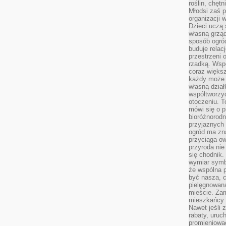
roślin, chęt
Młodsi zaś 
organizacji 
Dzieci uczą 
własną grząd
sposób ogród
buduje relac
przestrzeni 
rzadką. Wsp
coraz większ
każdy może 
własną dział
współtworzy
otoczeniu. T
mówi się o p
bioróżnorodn
przyjaznych 
ogród ma zna
przyciąga ow
przyroda nie
się chodnik.
wymiar symb
że wspólna p
być nasza, c
pielęgnowan
mieście. Zam
mieszkańcy s
Nawet jeśli z
rabaty, uruch
promieniować