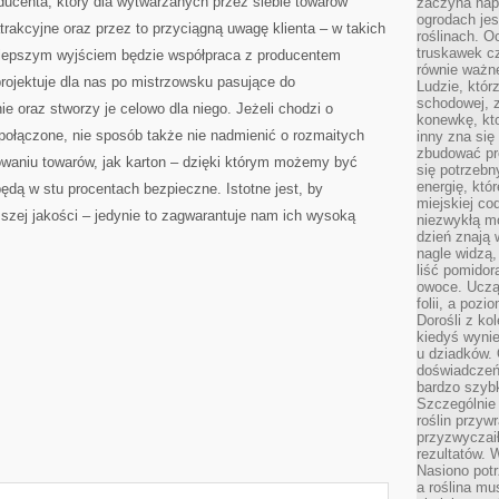
oducenta, który dla wytwarzanych przez siebie towarów
zaczyna nap
ogrodach jes
rakcyjne oraz przez to przyciągną uwagę klienta – w takich
roślinach. O
truskawek cz
jlepszym wyjściem będzie współpraca z producentem
równie ważne
rojektuje dla nas po mistrzowsku pasujące do
Ludzie, którz
schodowej, 
 oraz stworzy je celowo dla niego. Jeżeli chodzi o
konewkę, kto
połączone, nie sposób także nie nadmienić o rozmaitych
inny zna się 
zbudować pr
waniu towarów, jak karton – dzięki którym możemy być
się potrzebn
energię, któ
ędą w stu procentach bezpieczne. Istotne jest, by
miejskiej co
szej jakości – jedynie to zagwarantuje nam ich wysoką
niezwykłą mo
dzień znają 
nagle widzą,
liść pomidor
owoce. Uczą 
folii, a poz
Dorośli z ko
kiedyś wynie
u dziadków. 
doświadczeń.
bardzo szybk
Szczególnie 
roślin przyw
przyzwyczai
rezultatów. W
Nasiono potr
a roślina mu