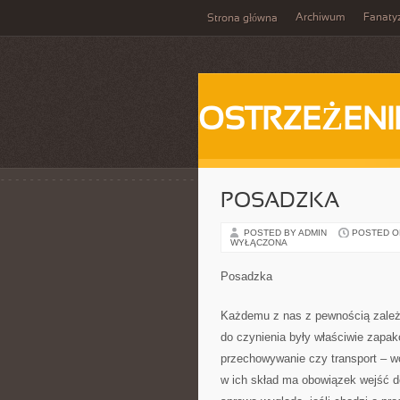
Archiwum
Fanat
Strona główna
OSTRZEŻENI
POSADZKA
POSTED BY ADMIN
POSTED ON 
WYŁĄCZONA
Posadzka
Każdemu z nas z pewnością zależy
do czynienia były właściwie zapak
przechowywanie czy transport – 
w ich skład ma obowiązek wejść do