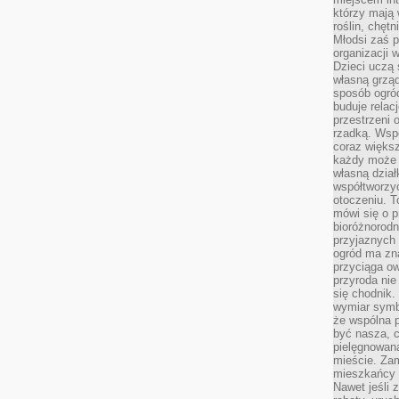
którzy mają 
roślin, chęt
Młodsi zaś 
organizacji 
Dzieci uczą 
własną grząd
sposób ogród
buduje relac
przestrzeni 
rzadką. Wsp
coraz większ
każdy może 
własną dział
współtworzy
otoczeniu. T
mówi się o p
bioróżnorodn
przyjaznych 
ogród ma zna
przyciąga ow
przyroda nie
się chodnik.
wymiar symb
że wspólna p
być nasza, c
pielęgnowan
mieście. Zam
mieszkańcy s
Nawet jeśli z