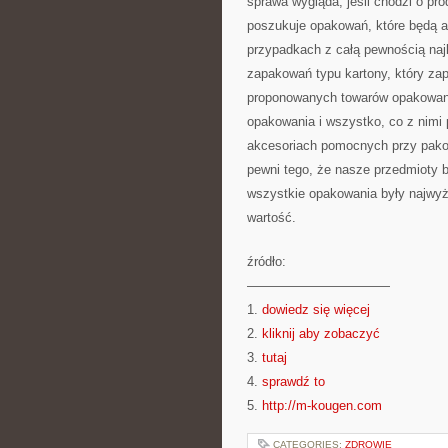
sprawa wygląda, jeśli chodzi o pr
poszukuje opakowań, które będą at
przypadkach z całą pewnością na
zapakowań typu kartony, który zap
proponowanych towarów opakowanie
opakowania i wszystko, co z nimi 
akcesoriach pomocnych przy pako
pewni tego, że nasze przedmioty b
wszystkie opakowania były najwyż
wartość.
źródło:
———————————
1.
dowiedz się więcej
2.
kliknij aby zobaczyć
3.
tutaj
4.
sprawdź to
5.
http://m-kougen.com
CATEGORIES:
ZDROWIE