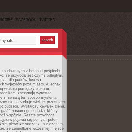
SCRIBE
FACEBOOK
TWITTER
h zbudowanych z betonu i pośpiechu
yć, że przyroda jest czymś odległym,
nym dla parków, lasów i
h wyjazdów poza miasto. A jednak
ej właśnie pomiędzy blokami,
chodnikami zaczynają wyrastać
re zmieniają ten sposób myślenia.
zny nie potrzebuje wielkiej przestrzeni
go budżetu. Wystarczy kawałek ziemi,
 garść nasion i grupa ludzi, którzy
coś wspólnie. Reszta przychodzi
ajpierw pojawia się pomysł, potem
źniej pierwsze sadzonki, a z czasem
cie, że zaniedbane wcześniej miejsce