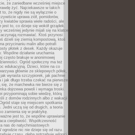
cie, że zaniedbane wcześniej miejsce
rawdę żyć. Najciekawsze w takich
t to, że nigdy nie są wyłącznie o
czywiście uprawa ziół, pomidorów,
y kwiatów sprawia wiele radości, ale
 jest to, co dzieje się wokół grządek.
y wcześniej jedynie mijali się na klatce
zaczynają rozmawiać. Ktoś przynosi
ś dzieli się ziemią kompostową, ktoś
na przycinaniu malin albo potrafi
osty płotek z desek. Każdy okazuje
y. Wspólne działanie uruchamia
rej często brakuje w anonimowej
dzienności. Ogród społeczny ma też
c edukacyjną. Dzieci, które na co
warzywa głównie ze sklepowych półek,
 jak wyrasta szczypiorek, jak pachnie
a i jak długo trzeba czekać na pierwsze
się, że marchewka nie bierze się z
iomka dojrzewa powoli i wymaga troski.
lei przypominają sobie wiedzę, którą
śli z domów rodzinnych albo z wakacji
Ogród staje się miejscem spotkania
 Jedni uczą się od drugich, a teoria
o zamienia się w praktykę.
ważne jest to, że wspólne uprawianie
raca cierpliwość. Współczesność
ła nas do natychmiastowych
 ogrodzie nic nie dzieje się od razu.
zebuje czasu, gleba potrzebuje wilgoci,