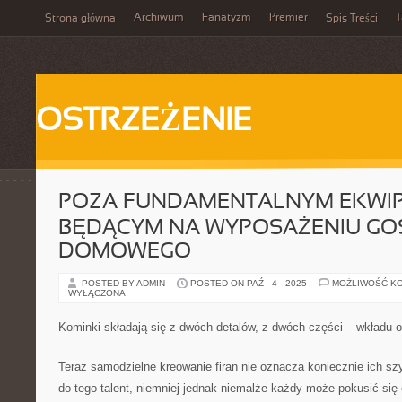
Archiwum
Fanatyzm
Premier
T
Strona główna
Spis Treści
OSTRZEŻENIE
POZA FUNDAMENTALNYM EKWI
BĘDĄCYM NA WYPOSAŻENIU G
DOMOWEGO
POSTED BY ADMIN
POSTED ON PAŹ - 4 - 2025
MOŻLIWOŚĆ K
WYŁĄCZONA
Kominki składają się z dwóch detalów, z dwóch części – wkładu 
Teraz samodzielne kreowanie firan nie oznacza koniecznie ich sz
do tego talent, niemniej jednak niemalże każdy może pokusić się 