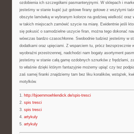
ozdobienia ich szczegółami pasmanteryjnymi. W sklepach i mark
jesteśmy w stanie kupić już gotowe firany gotowe z wszytymi taś
obszyte lamówką w wybranym kolorze na godziwą wielkość ora
w takich miejscach zamówić szycie na miarę. Ewidentnie jeśli kto
się pokusić o samodzielne uszycie firan, można tego dokonać naw
wówczas bardzo czasochłonne. Swobodnie tudzież jesteśmy w s
dodatkami oraz upięciami. Z wsparciem tu, prócz bezsprzecznie 
wyobraźni przestrzennej, nadchodzi nam bogaty asortyment pasm
jesteśmy w stanie całą gamę ozdobnych sznurków z frędzlami, za
to właśnie dzięki którym fantazyjnie możemy upiąć czy tez podpią
zaś samej firanki znajdziemy tam bez liku koralików, wstążek, kw
motylków.
1.
http://bjoernmoehlendick.de/spis-tresci
2.
spis tresci
3.
spis tresci
4.
artykuly
5.
artykuly