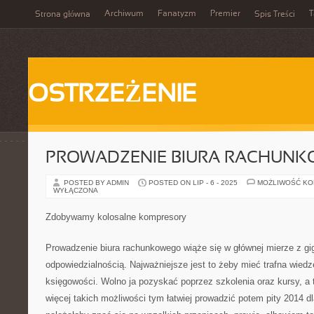
Archiwum
Fanatyzm
Premier
T
Strona główna
Spis Treści
OSTRZEŻENIE
PROWADZENIE BIURA RACHUN
POSTED BY ADMIN
POSTED ON LIP - 6 - 2025
MOŻLIWOŚĆ K
WYŁĄCZONA
Zdobywamy kolosalne kompresory
Prowadzenie biura rachunkowego wiąże się w głównej mierze z g
odpowiedzialnością. Najważniejsze jest to żeby mieć trafna wiedz
księgowości. Wolno ja pozyskać poprzez szkolenia oraz kursy, a 
więcej takich możliwości tym łatwiej prowadzić potem pity 2014 d