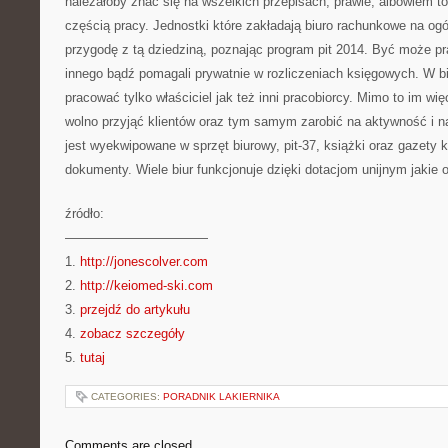
należałoby znać się na wszelkich przepisach, prawie, albowiem t
częścią pracy. Jednostki które zakładają biuro rachunkowe na ogó
przygodę z tą dziedziną, poznając program pit 2014. Być może pr
innego bądź pomagali prywatnie w rozliczeniach księgowych. W 
pracować tylko właściciel jak też inni pracobiorcy. Mimo to im wi
wolno przyjąć klientów oraz tym samym zarobić na aktywność i n
jest wyekwipowane w sprzęt biurowy, pit-37, książki oraz gazety k
dokumenty. Wiele biur funkcjonuje dzięki dotacjom unijnym jakie o
źródło:
———————————
1.
http://jonescolver.com
2.
http://keiomed-ski.com
3.
przejdź do artykułu
4.
zobacz szczegóły
5.
tutaj
CATEGORIES:
PORADNIK LAKIERNIKA
Comments are closed.