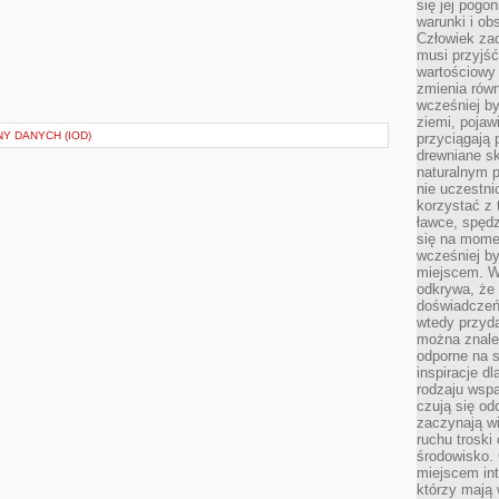
się jej pogo
warunki i ob
Człowiek za
musi przyjść
wartościowy
zmienia równ
wcześniej by
ziemi, pojaw
Y DANYCH (IOD)
przyciągają 
drewniane sk
naturalnym 
nie uczestni
korzystać z 
ławce, spędz
się na momen
wcześniej by
miejscem. W 
odkrywa, że
doświadczeń 
wtedy przyd
można znale
odporne na s
inspiracje d
rodzaju wspa
czują się od
zaczynają wi
ruchu troski 
środowisko. 
miejscem int
którzy mają 