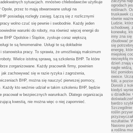
zaczyna nap
w adekwatnych sytuacjach. mnóstwo chlebodawców użytkuje
ogrodach jes
 Opole, przez to mają obwarowane usługi na
roślinach. O
truskawek cz
HP posiadają rozległy zasięg. Łączą się z rozlicznymi
równie ważne
Ludzie, którz
 pracy wolno czuć się pewnie i swobodnie. Każdy jeden
schodowej, 
owiednie warunki do roboty, ma również więcej energii do
konewkę, kto
inny zna się 
ynne BHP Opolskie i Śląskie, zyskuje coraz większą
zbudować pr
sługi te są fenomenalne. Usługi te są dokładnie
się potrzebn
energię, któ
i stanowiska pracy. To sprawia, że umożliwiają maksimum
miejskiej co
niezwykłą mo
oboty. Wielce istotną sprawą, są szkolenia BHP. Te które
dzień znają 
dobrze zorganizowane. Każdy pracownik firmy, powinien
nagle widzą,
liść pomidor
ć jak zachowywać się w razie ryzyka i zagrożenia,
owoce. Uczą 
ćwiczeniach BHP, można się nauczyć pierwszej pomocy,
folii, a poz
Dorośli z ko
e. Każdy kto weźmie udział w takim szkoleniu BHP, będzie
kiedyś wynie
u dziadków. 
zie pracował w bezpiecznych warunkach. Dlatego organizacja
doświadczeń.
ązującą kwestią, nie można więc o niej zapomnieć.
bardzo szybk
Szczególnie 
roślin przyw
przyzwyczai
rezultatów. W
Nasiono potr
a roślina mu