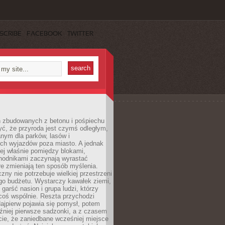
SCRIBE
FACEBOOK
TWITTER
h zbudowanych z betonu i pośpiechu
yć, że przyroda jest czymś odległym,
nym dla parków, lasów i
h wyjazdów poza miasto. A jednak
ej właśnie pomiędzy blokami,
chodnikami zaczynają wyrastać
re zmieniają ten sposób myślenia.
zny nie potrzebuje wielkiej przestrzeni
go budżetu. Wystarczy kawałek ziemi,
 garść nasion i grupa ludzi, którzy
coś wspólnie. Reszta przychodzi
ajpierw pojawia się pomysł, potem
źniej pierwsze sadzonki, a z czasem
cie, że zaniedbane wcześniej miejsce