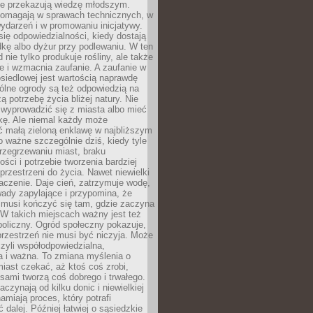
nie przekazują wiedzę młodszym.
pomagają w sprawach technicznych, w
wydarzeń i w promowaniu inicjatywy.
się odpowiedzialności, kiedy dostają
kę albo dyżur przy podlewaniu. W ten
 nie tylko produkuje rośliny, ale także
je i wzmacnia zaufanie. A zaufanie w
osiedlowej jest wartością naprawdę
ólne ogrody są też odpowiedzią na
ą potrzebę życia bliżej natury. Nie
wyprowadzić się z miasta albo mieć
kę. Ale niemal każdy może
ć małą zieloną enklawę w najbliższym
o ważne szczególnie dziś, kiedy tyle
rzegrzewaniu miast, braku
ości i potrzebie tworzenia bardziej
przestrzeni do życia. Nawet niewielki
czenie. Daje cień, zatrzymuje wodę,
ady zapylające i przypomina, że
 musi kończyć się tam, gdzie zaczyna
 W takich miejscach ważny jest też
oliczny. Ogród społeczny pokazuje,
rzestrzeń nie musi być niczyja. Może
zyli współodpowiedzialna,
a i ważna. To zmiana myślenia o
iast czekać, aż ktoś coś zrobi,
ami tworzą coś dobrego i trwałego.
aczynają od kilku donic i niewielkiej
amiają proces, który potrafi
 dalej. Później łatwiej o sąsiedzkie