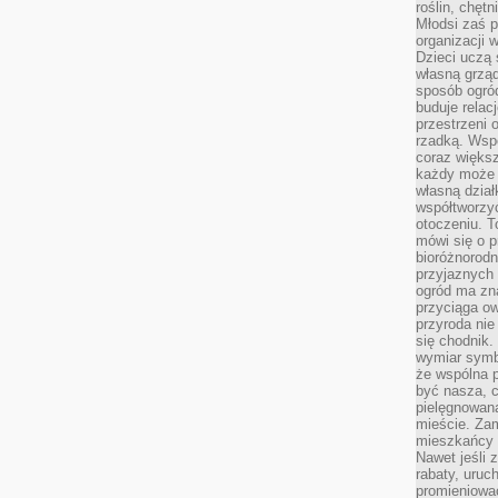
roślin, chęt
Młodsi zaś 
organizacji 
Dzieci uczą 
własną grząd
sposób ogród
buduje relac
przestrzeni 
rzadką. Wsp
coraz większ
każdy może 
własną dział
współtworzy
otoczeniu. T
mówi się o p
bioróżnorodn
przyjaznych 
ogród ma zna
przyciąga ow
przyroda nie
się chodnik.
wymiar symb
że wspólna p
być nasza, c
pielęgnowan
mieście. Zam
mieszkańcy s
Nawet jeśli z
rabaty, uruch
promieniować