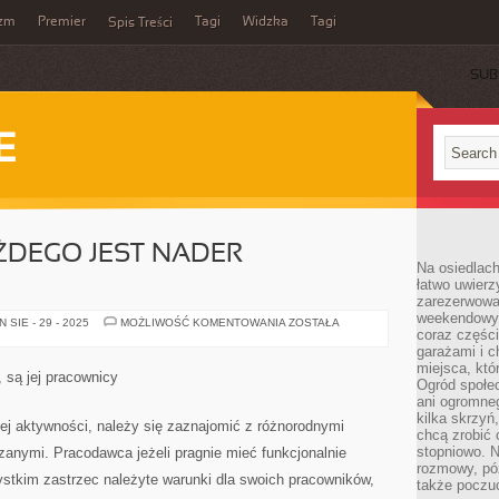
yzm
Premier
Tagi
Widzka
Tagi
Spis Treści
SUB
E
ŻDEGO JEST NADER
Na osiedlac
łatwo uwierz
zarezerwowa
weekendowyc
ROBOTA
SIE - 29 - 2025
MOŻLIWOŚĆ KOMENTOWANIA
ZOSTAŁA
coraz części
DLA
KAŻDEGO
garażami i 
JEST
miejsca, któ
NADER
 są jej pracownicy
RELEWANTNA
Ogród społec
ani ogromne
kilka skrzyń,
ej aktywności, należy się zaznajomić z różnorodnymi
chcą zrobić 
stopniowo. N
zanymi. Pracodawca jeżeli pragnie mieć funkcjonalnie
rozmowy, pó
ystkim zastrzec należyte warunki dla swoich pracowników,
także poczu