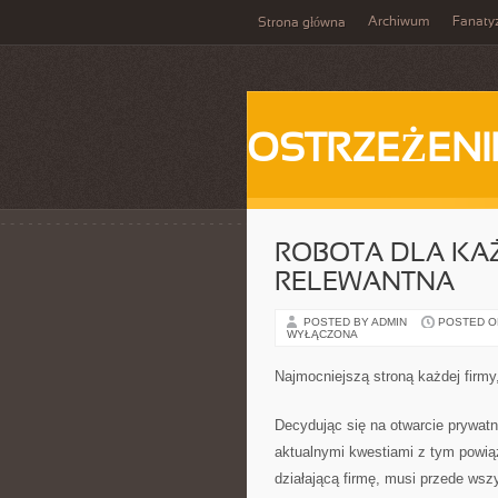
Archiwum
Fanat
Strona główna
OSTRZEŻENI
ROBOTA DLA KA
RELEWANTNA
POSTED BY ADMIN
POSTED ON 
WYŁĄCZONA
Najmocniejszą stroną każdej firmy,
Decydując się na otwarcie prywatn
aktualnymi kwestiami z tym powią
działającą firmę, musi przede wsz