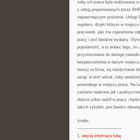
żeby ich praca była realizowana 
z usług proponowanych przez BHP
najważniejszym poziomie. Usługi B
regułami, dzięki którym w miejscu
pracownik, jaki ma zapewnione odp
pracy i jest bardziej wydajny. Sł
popularność, a to wobec tego, że u
przystosowane do danego zawodu 
bezpieczeństwa w danym miejscu r
tworzy ta firma, są niesłychanie 
wziąć w nich udział, żeby wiedzie
powstałego w miejscu pracy. Na 
zarówno naukowo jak i praktyczni
dobrze sobie radził w pracy i będ
takich szkoleń, jest bardzo obowi
źródło:
———————————
1.
więcej informacji tutaj