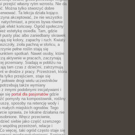
si przejść własny rytm wzrostu. Nie da
nić. Można tylko stworzyć dobre
serwować. Ta lekcja działa kojąco.
czyna akceptować, że nie wszystko
 natychmiast, a proces bywa równie
 jak efekt końcowy. Ogród społeczny
ież estetykę osiedla. Tam, gdzie
ł pusty plac albo zaniedbany skrawek
iają się kolory, zapachy i ruch. Kwiaty
pszczoły, zioła pachną w słońcu, a
rzynie pełne roślin stają się
punktem spotkań. Nawet osoby, które
czą aktywnie w pracach, zaczynają
tej przemiany. Siadają w pobliżu na
ają tam czas z dziećmi, zatrzymują
t w drodze z pracy. Przestrzeń, która
ła tylko przejściem, staje się
połowie drogi wielu uczestników
 potrzebują także wymiany
z innymi podobnymi inicjatywami i
aje się
portal dla pasjonatów
gdzie
źć pomysły na kompostownik, rośliny
uszę, sposoby na retencję wody i
la małych miejskich ogrodów. Tego
rcie sprawia, że lokalne działania nie
osobnione. Wręcz przeciwnie,
dzieć siebie jako część szerszego
o wspólną przestrzeń, relacje i
Co więcej, taki ogród często staje się
egracji międzypokoleniowej. Seniorzy,