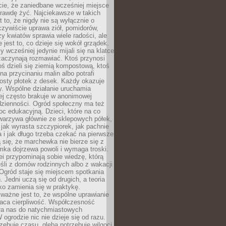
cie, że zaniedbane wcześniej miejsce
rawdę żyć. Najciekawsze w takich
t to, że nigdy nie są wyłącznie o
czywiście uprawa ziół, pomidorów,
y kwiatów sprawia wiele radości, ale
 jest to, co dzieje się wokół grządek.
y wcześniej jedynie mijali się na klatce
zaczynają rozmawiać. Ktoś przynosi
ś dzieli się ziemią kompostową, ktoś
na przycinaniu malin albo potrafi
osty płotek z desek. Każdy okazuje
y. Wspólne działanie uruchamia
rej często brakuje w anonimowej
dzienności. Ogród społeczny ma też
c edukacyjną. Dzieci, które na co
warzywa głównie ze sklepowych półek,
 jak wyrasta szczypiorek, jak pachnie
a i jak długo trzeba czekać na pierwsze
się, że marchewka nie bierze się z
iomka dojrzewa powoli i wymaga troski.
lei przypominają sobie wiedzę, którą
śli z domów rodzinnych albo z wakacji
Ogród staje się miejscem spotkania
 Jedni uczą się od drugich, a teoria
o zamienia się w praktykę.
ważne jest to, że wspólne uprawianie
raca cierpliwość. Współczesność
ła nas do natychmiastowych
 ogrodzie nic nie dzieje się od razu.
zebuje czasu, gleba potrzebuje wilgoci,