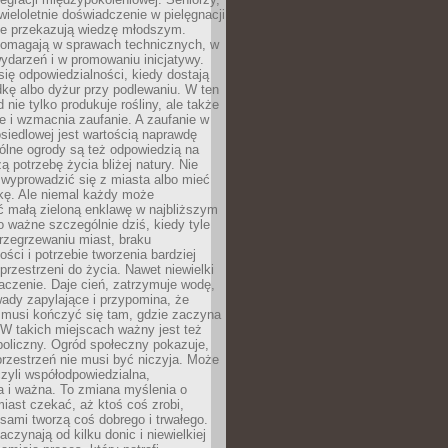
wieloletnie doświadczenie w pielęgnacji
nie przekazują wiedzę młodszym.
pomagają w sprawach technicznych, w
wydarzeń i w promowaniu inicjatywy.
się odpowiedzialności, kiedy dostają
kę albo dyżur przy podlewaniu. W ten
 nie tylko produkuje rośliny, ale także
je i wzmacnia zaufanie. A zaufanie w
osiedlowej jest wartością naprawdę
ólne ogrody są też odpowiedzią na
ą potrzebę życia bliżej natury. Nie
wyprowadzić się z miasta albo mieć
kę. Ale niemal każdy może
ć małą zieloną enklawę w najbliższym
o ważne szczególnie dziś, kiedy tyle
rzegrzewaniu miast, braku
ości i potrzebie tworzenia bardziej
przestrzeni do życia. Nawet niewielki
czenie. Daje cień, zatrzymuje wodę,
ady zapylające i przypomina, że
 musi kończyć się tam, gdzie zaczyna
 W takich miejscach ważny jest też
oliczny. Ogród społeczny pokazuje,
rzestrzeń nie musi być niczyja. Może
zyli współodpowiedzialna,
a i ważna. To zmiana myślenia o
iast czekać, aż ktoś coś zrobi,
ami tworzą coś dobrego i trwałego.
aczynają od kilku donic i niewielkiej