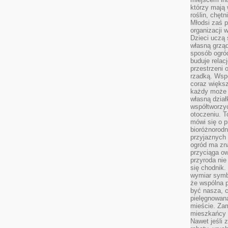
którzy mają 
roślin, chęt
Młodsi zaś 
organizacji 
Dzieci uczą 
własną grząd
sposób ogród
buduje relac
przestrzeni 
rzadką. Wsp
coraz większ
każdy może 
własną dział
współtworzy
otoczeniu. T
mówi się o p
bioróżnorodn
przyjaznych 
ogród ma zna
przyciąga ow
przyroda nie
się chodnik.
wymiar symb
że wspólna p
być nasza, c
pielęgnowan
mieście. Zam
mieszkańcy s
Nawet jeśli z