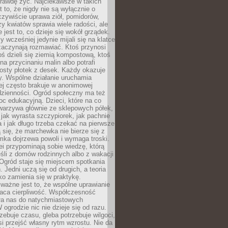
rawdę żyć. Najciekawsze w takich
t to, że nigdy nie są wyłącznie o
czywiście uprawa ziół, pomidorów,
y kwiatów sprawia wiele radości, ale
 jest to, co dzieje się wokół grządek.
y wcześniej jedynie mijali się na klatce
zaczynają rozmawiać. Ktoś przynosi
ś dzieli się ziemią kompostową, ktoś
na przycinaniu malin albo potrafi
osty płotek z desek. Każdy okazuje
y. Wspólne działanie uruchamia
rej często brakuje w anonimowej
dzienności. Ogród społeczny ma też
c edukacyjną. Dzieci, które na co
warzywa głównie ze sklepowych półek,
 jak wyrasta szczypiorek, jak pachnie
a i jak długo trzeba czekać na pierwsze
się, że marchewka nie bierze się z
iomka dojrzewa powoli i wymaga troski.
lei przypominają sobie wiedzę, którą
śli z domów rodzinnych albo z wakacji
Ogród staje się miejscem spotkania
 Jedni uczą się od drugich, a teoria
o zamienia się w praktykę.
ważne jest to, że wspólne uprawianie
raca cierpliwość. Współczesność
ła nas do natychmiastowych
 ogrodzie nic nie dzieje się od razu.
zebuje czasu, gleba potrzebuje wilgoci,
si przejść własny rytm wzrostu. Nie da