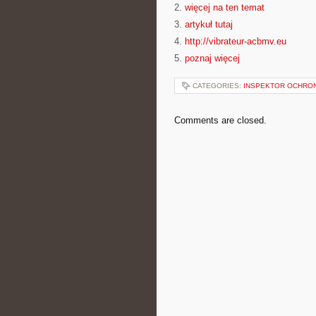
2.
więcej na ten temat
3.
artykuł tutaj
4.
http://vibrateur-acbmv.eu
5.
poznaj więcej
CATEGORIES:
INSPEKTOR OCHRON
Comments are closed.