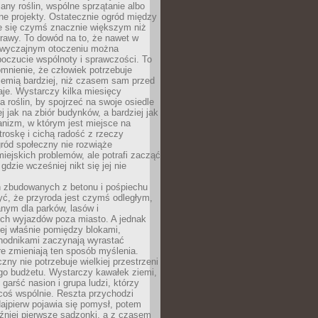
any roślin, wspólne sprzątanie albo
one projekty. Ostatecznie ogród między
je się czymś znacznie większym niż
rawy. To dowód na to, że nawet w
 zwyczajnym otoczeniu można
oczucie wspólnoty i sprawczości. To
mnienie, że człowiek potrzebuje
iemią bardziej, niż czasem sam przed
je. Wystarczy kilka miesięcy
a roślin, by spojrzeć na swoje osiedle
ej jak na zbiór budynków, a bardziej jak
nizm, w którym jest miejsce na
troskę i cichą radość z rzeczy
ród społeczny nie rozwiąże
iejskich problemów, ale potrafi zacząć
gdzie wcześniej nikt się jej nie
h zbudowanych z betonu i pośpiechu
yć, że przyroda jest czymś odległym,
nym dla parków, lasów i
h wyjazdów poza miasto. A jednak
ej właśnie pomiędzy blokami,
chodnikami zaczynają wyrastać
re zmieniają ten sposób myślenia.
zny nie potrzebuje wielkiej przestrzeni
go budżetu. Wystarczy kawałek ziemi,
 garść nasion i grupa ludzi, którzy
coś wspólnie. Reszta przychodzi
ajpierw pojawia się pomysł, potem
źniej pierwsze sadzonki, a z czasem