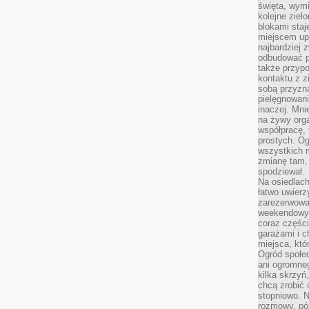
święta, wymi
kolejne ziel
blokami sta
miejscem up
najbardziej
odbudować p
także przypo
kontaktu z z
sobą przyzna
pielęgnowani
inaczej. Mni
na żywy orga
współpracę, 
prostych. Og
wszystkich m
zmianę tam, 
spodziewał.
Na osiedlac
łatwo uwierz
zarezerwowa
weekendowyc
coraz części
garażami i 
miejsca, któ
Ogród społec
ani ogromne
kilka skrzyń,
chcą zrobić 
stopniowo. N
rozmowy, pó