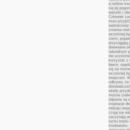
a roślina mu
się jej pogo
warunki i ob
Człowiek za
musi przyjść
wartościowy
zmienia równ
wcześniej by
ziemi, pojaw
przyciągają 
drewniane sk
naturalnym 
nie uczestni
korzystać z 
ławce, spędz
się na momen
wcześniej by
miejscem. W 
odkrywa, że
doświadczeń 
wtedy przyd
można znale
odporne na s
inspiracje d
rodzaju wspa
czują się od
zaczynają wi
ruchu troski 
środowisko. 
miejscem int