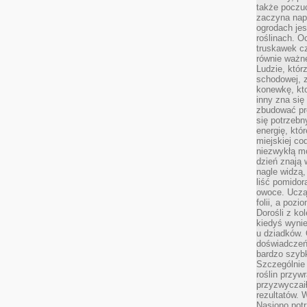
także poczu
zaczyna nap
ogrodach jes
roślinach. O
truskawek cz
równie ważne
Ludzie, którz
schodowej, 
konewkę, kto
inny zna się 
zbudować pr
się potrzebn
energię, któ
miejskiej co
niezwykłą mo
dzień znają 
nagle widzą,
liść pomidor
owoce. Uczą 
folii, a poz
Dorośli z ko
kiedyś wynie
u dziadków. 
doświadczeń.
bardzo szybk
Szczególnie 
roślin przyw
przyzwyczai
rezultatów. W
Nasiono potr