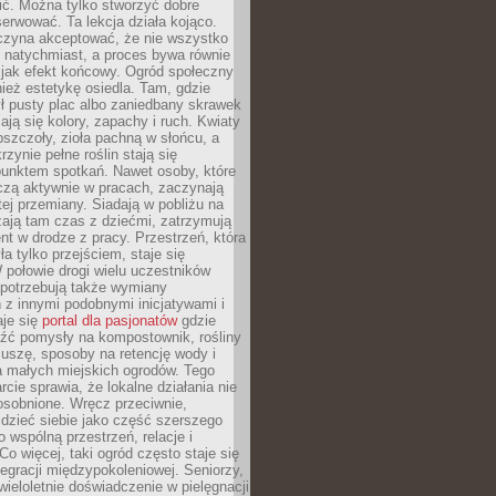
nić. Można tylko stworzyć dobre
serwować. Ta lekcja działa kojąco.
czyna akceptować, że nie wszystko
 natychmiast, a proces bywa równie
 jak efekt końcowy. Ogród społeczny
ież estetykę osiedla. Tam, gdzie
ł pusty plac albo zaniedbany skrawek
iają się kolory, zapachy i ruch. Kwiaty
pszczoły, zioła pachną w słońcu, a
rzynie pełne roślin stają się
punktem spotkań. Nawet osoby, które
czą aktywnie w pracach, zaczynają
tej przemiany. Siadają w pobliżu na
ają tam czas z dziećmi, zatrzymują
t w drodze z pracy. Przestrzeń, która
ła tylko przejściem, staje się
połowie drogi wielu uczestników
 potrzebują także wymiany
z innymi podobnymi inicjatywami i
aje się
portal dla pasjonatów
gdzie
źć pomysły na kompostownik, rośliny
uszę, sposoby na retencję wody i
la małych miejskich ogrodów. Tego
rcie sprawia, że lokalne działania nie
osobnione. Wręcz przeciwnie,
dzieć siebie jako część szerszego
o wspólną przestrzeń, relacje i
Co więcej, taki ogród często staje się
egracji międzypokoleniowej. Seniorzy,
wieloletnie doświadczenie w pielęgnacji