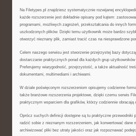
Na Filetypes.pl znajdziesz systematycznie rozwijanej encyklopedii
każde rozszerzenie jest dokładnie opisany pod kątem: zastosowa
programami, możliwych zagrożeń, przekształcania do innych for
uszkodzonych plików. Dzięki temu użytkownik może bardzo szybk
otworzyć nieznany plik, zamiast tracić czas na niesprawdzone po
Celem naszego serwisu jest stworzenie przejrzystej bazy dotyczą
dostarczanie praktycznych porad dla każdych grup użytkowników –
Preferujemy wiarygodność, przejrzystość, a także aktualność treś
dokumentami, multimediami i archiwami.
W dziale poświęconym rozszerzeniom opisujemy codzienne format
także branżowe rozszerzenia projektowe, dzięki czemu serwis File
praktycznym wsparciem dla grafików, którzy codziennie obracają 
Oprócz suchych definicji dostępne są tu praktyczne przewodniki 
radzić sobie z nieznanym rozszerzeniem, jak konwertować dane m
archiwizować pliki bez utraty jakości oraz jak rozpoznawać podejr