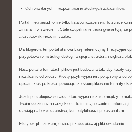
Ochrona danych – rozpoznawanie złośliwych załączników.
Portal Filetypes.pl to nie tylko katalog rozszerzeń. To żyjące ko
zmianami w świecie IT. Stałe uzupełnianie treści gwarantują, że p
a użytkownik może im zaufać.
Dla blogerów, ten portal stanowi bazę referencyjną. Precyzyjne o
przygotowanie instrukcji obsługi, a spójna struktura zwiększa ef
Nasz portal o formatach plików jest budowana tak, aby każdy uży
niezależnie od wiedzy. Prosty język wyjaśnień, połączony z scre
opisami krok po kroku, powoduje, że skomplikowane formaty okazu
Jeżeli potrzebujesz serwisu, które wyjaśni różnice między formatam
Twoim codziennym narzędziem. To intuicyjne centrum informacji I
stawiają na bezpieczeństwo, kompatybilność i profesjonalizm.
Filetypes.pl – zrozum, otwieraj i zabezpieczaj pliki świadomie