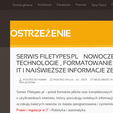
Archiwum
Fanatyzm
Premier
T
Strona główna
Spis Treści
OSTRZEŻENIE
SERWIS FILETYPES.PL – NOWOCZ
TECHNOLOGIE , FORMATOWANIE 
IT I NAJŚWIEŻSZE INFORMACJE ZE
POSTED BY ADMIN
POSTED ON LIS - 10 - 2025
MOŻLIWOŚĆ 
WYŁĄCZONA
Serwis Filetypes.pl – portal formatów plików oraz kompleksowych
o użytkownikach internetu, którzy poszukują rzetelnych informacj
oczekują świeżych newsów ze świata oprogramowania i systemów
Prawo i regulacje w IT
i Robotyka i automatyka.