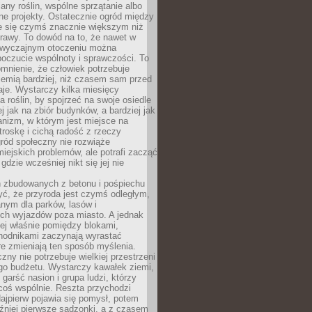
any roślin, wspólne sprzątanie albo
one projekty. Ostatecznie ogród między
je się czymś znacznie większym niż
rawy. To dowód na to, że nawet w
 zwyczajnym otoczeniu można
oczucie wspólnoty i sprawczości. To
mnienie, że człowiek potrzebuje
iemią bardziej, niż czasem sam przed
je. Wystarczy kilka miesięcy
a roślin, by spojrzeć na swoje osiedle
ej jak na zbiór budynków, a bardziej jak
nizm, w którym jest miejsce na
troskę i cichą radość z rzeczy
ród społeczny nie rozwiąże
iejskich problemów, ale potrafi zacząć
gdzie wcześniej nikt się jej nie
h zbudowanych z betonu i pośpiechu
yć, że przyroda jest czymś odległym,
nym dla parków, lasów i
h wyjazdów poza miasto. A jednak
ej właśnie pomiędzy blokami,
chodnikami zaczynają wyrastać
re zmieniają ten sposób myślenia.
zny nie potrzebuje wielkiej przestrzeni
go budżetu. Wystarczy kawałek ziemi,
 garść nasion i grupa ludzi, którzy
coś wspólnie. Reszta przychodzi
ajpierw pojawia się pomysł, potem
źniej pierwsze sadzonki, a z czasem