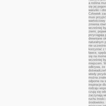
a roślina mu
się jej pogo
warunki i ob
Człowiek za
musi przyjść
wartościowy
zmienia równ
wcześniej by
ziemi, pojaw
przyciągają 
drewniane sk
naturalnym 
nie uczestni
korzystać z 
ławce, spędz
się na momen
wcześniej by
miejscem. W 
odkrywa, że
doświadczeń 
wtedy przyd
można znale
odporne na s
inspiracje d
rodzaju wspa
czują się od
zaczynają wi
ruchu troski 
środowisko. 
miejscem int