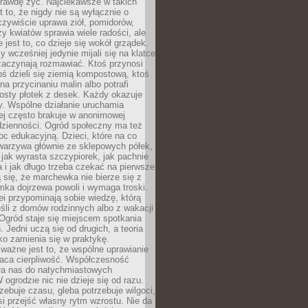
rawdę żyć. Najciekawsze w takich
t to, że nigdy nie są wyłącznie o
czywiście uprawa ziół, pomidorów,
y kwiatów sprawia wiele radości, ale
 jest to, co dzieje się wokół grządek.
y wcześniej jedynie mijali się na klatce
zaczynają rozmawiać. Ktoś przynosi
ś dzieli się ziemią kompostową, ktoś
na przycinaniu malin albo potrafi
osty płotek z desek. Każdy okazuje
y. Wspólne działanie uruchamia
rej często brakuje w anonimowej
dzienności. Ogród społeczny ma też
c edukacyjną. Dzieci, które na co
warzywa głównie ze sklepowych półek,
 jak wyrasta szczypiorek, jak pachnie
a i jak długo trzeba czekać na pierwsze
się, że marchewka nie bierze się z
iomka dojrzewa powoli i wymaga troski.
lei przypominają sobie wiedzę, którą
śli z domów rodzinnych albo z wakacji
Ogród staje się miejscem spotkania
 Jedni uczą się od drugich, a teoria
o zamienia się w praktykę.
ważne jest to, że wspólne uprawianie
raca cierpliwość. Współczesność
ła nas do natychmiastowych
 ogrodzie nic nie dzieje się od razu.
zebuje czasu, gleba potrzebuje wilgoci,
si przejść własny rytm wzrostu. Nie da