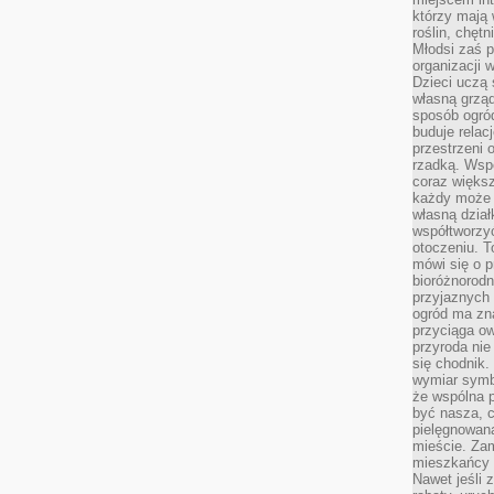
którzy mają 
roślin, chęt
Młodsi zaś 
organizacji 
Dzieci uczą 
własną grząd
sposób ogród
buduje relac
przestrzeni 
rzadką. Wsp
coraz większ
każdy może 
własną dział
współtworzy
otoczeniu. T
mówi się o p
bioróżnorodn
przyjaznych 
ogród ma zna
przyciąga ow
przyroda nie
się chodnik.
wymiar symb
że wspólna p
być nasza, c
pielęgnowan
mieście. Zam
mieszkańcy s
Nawet jeśli z