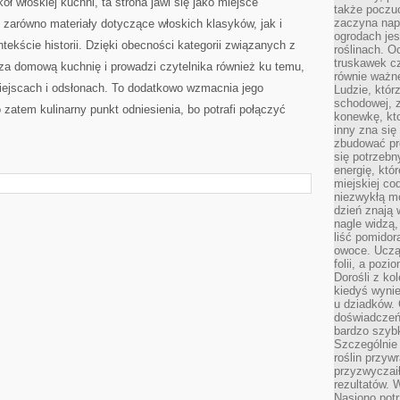
ół włoskiej kuchni, ta strona jawi się jako miejsce
także poczu
zaczyna nap
 zarówno materiały dotyczące włoskich klasyków, jak i
ogrodach jes
ekście historii. Dzięki obecności kategorii związanych z
roślinach. O
truskawek cz
za domową kuchnię i prowadzi czytelnika również ku temu,
równie ważne
miejscach i odsłonach. To dodatkowo wzmacnia jego
Ludzie, którz
schodowej, 
o zatem kulinarny punkt odniesienia, bo potrafi połączyć
konewkę, kto
inny zna się 
zbudować pr
się potrzebn
energię, któ
miejskiej co
niezwykłą mo
dzień znają 
nagle widzą,
liść pomidor
owoce. Uczą 
folii, a poz
Dorośli z ko
kiedyś wynie
u dziadków. 
doświadczeń.
bardzo szybk
Szczególnie 
roślin przyw
przyzwyczai
rezultatów. W
Nasiono potr