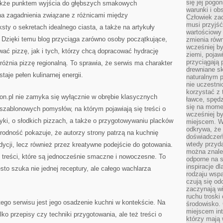
się jej pogo
także punktem wyjścia do głębszych smakowych
warunki i ob
j na zagadnienia związane z różnicami między
Człowiek za
musi przyjść
ty o sekretach idealnego ciasta, a także na artykuły
wartościowy
 Dzięki temu blog przyciąga zarówno osoby początkujące,
zmienia równ
wcześniej by
wać pizzę, jak i tych, którzy chcą dopracować hydrację
ziemi, pojaw
przyciągają 
dróżnia pizzę regionalną. To sprawia, że serwis ma charakter
drewniane sk
taje pełen kulinarnej energii.
naturalnym 
nie uczestni
korzystać z 
fon.pl nie zamyka się wyłącznie w obrębie klasycznych
ławce, spędz
się na momen
ieszablonowych pomysłów, na którym pojawiają się treści o
wcześniej by
syki, o słodkich pizzach, a także o przygotowywaniu placków
miejscem. W 
odkrywa, że
odność pokazuje, że autorzy strony patrzą na kuchnię
doświadczeń 
wtedy przyd
dycji, lecz również przez kreatywne podejście do gotowania.
można znale
 treści, które są jednocześnie smaczne i nowoczesne. To
odporne na s
inspiracje d
sto szuka nie jednej receptury, ale całego wachlarza
rodzaju wspa
czują się od
zaczynają wi
ruchu troski 
ego serwisu jest jego osadzenie kuchni w kontekście. Na
środowisko. 
miejscem int
lko przepisy czy techniki przygotowania, ale też treści o
którzy mają 