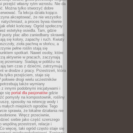
si przejść własny rytm wzrostu. Nie da
nić. Można tylko stworzyć dobre
serwować. Ta lekcja działa kojąco.
czyna akceptować, że nie wszystko
 natychmiast, a proces bywa równie
 jak efekt końcowy. Ogród społeczny
ież estetykę osiedla. Tam, gdzie
ł pusty plac albo zaniedbany skrawek
iają się kolory, zapachy i ruch. Kwiaty
pszczoły, zioła pachną w słońcu, a
rzynie pełne roślin stają się
punktem spotkań. Nawet osoby, które
czą aktywnie w pracach, zaczynają
tej przemiany. Siadają w pobliżu na
ają tam czas z dziećmi, zatrzymują
t w drodze z pracy. Przestrzeń, która
ła tylko przejściem, staje się
połowie drogi wielu uczestników
 potrzebują także wymiany
z innymi podobnymi inicjatywami i
aje się
portal dla pasjonatów
gdzie
źć pomysły na kompostownik, rośliny
uszę, sposoby na retencję wody i
la małych miejskich ogrodów. Tego
rcie sprawia, że lokalne działania nie
osobnione. Wręcz przeciwnie,
dzieć siebie jako część szerszego
o wspólną przestrzeń, relacje i
Co więcej, taki ogród często staje się
egracji międzypokoleniowej. Seniorzy,