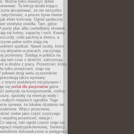
nić. Można tylko stworzyć dobre
serwować. Ta lekcja działa kojąco.
czyna akceptować, że nie wszystko
 natychmiast, a proces bywa równie
 jak efekt końcowy. Ogród społeczny
ież estetykę osiedla. Tam, gdzie
ł pusty plac albo zaniedbany skrawek
iają się kolory, zapachy i ruch. Kwiaty
pszczoły, zioła pachną w słońcu, a
rzynie pełne roślin stają się
punktem spotkań. Nawet osoby, które
czą aktywnie w pracach, zaczynają
tej przemiany. Siadają w pobliżu na
ają tam czas z dziećmi, zatrzymują
t w drodze z pracy. Przestrzeń, która
ła tylko przejściem, staje się
połowie drogi wielu uczestników
 potrzebują także wymiany
z innymi podobnymi inicjatywami i
aje się
portal dla pasjonatów
gdzie
źć pomysły na kompostownik, rośliny
uszę, sposoby na retencję wody i
la małych miejskich ogrodów. Tego
rcie sprawia, że lokalne działania nie
osobnione. Wręcz przeciwnie,
dzieć siebie jako część szerszego
o wspólną przestrzeń, relacje i
Co więcej, taki ogród często staje się
egracji międzypokoleniowej. Seniorzy,
wieloletnie doświadczenie w pielęgnacji