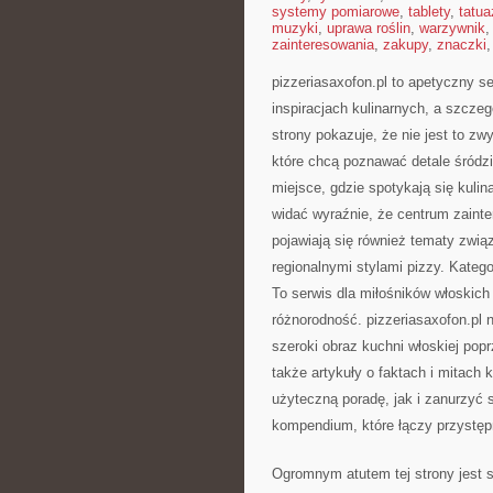
systemy pomiarowe
,
tablety
,
tatua
muzyki
,
uprawa roślin
,
warzywnik
zainteresowania
,
zakupy
,
znaczki
pizzeriasaxofon.pl to apetyczny se
inspiracjach kulinarnych, a szcze
strony pokazuje, że nie jest to zw
które chcą poznawać detale śródz
miejsce, gdzie spotykają się kulina
widać wyraźnie, że centrum zainte
pojawiają się również tematy zwią
regionalnymi stylami pizzy. Katego
To serwis dla miłośników włoskic
różnorodność. pizzeriasaxofon.pl n
szeroki obraz kuchni włoskiej pop
także artykuły o faktach i mitach
użyteczną poradę, jak i zanurzyć s
kompendium, które łączy przystęp
Ogromnym atutem tej strony jest sz