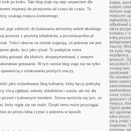
i krok po kroku. Taki blog staje się więc wsparciem dla
święta, wymi
kolejne ziel
iorem inspiracji do przejrzenia od czasu do czasu. To
blokami sta
miejscem up
tórzy szukają miejsca konkretnego.
najbardziej
odbudować p
nież jego zdolność do budowania atmosfery wokół włoskiego
także przypo
kontaktu z z
ię przecież z prostotą składników, a pizzeriasaxofon.pl
sobą przyzna
pielęgnowani
imat. Treści obecne na stronie sugerują, że jedzenie nie jest
inaczej. Mni
jenie głodu, lecz jako rytuał. To podejście może
na żywy orga
współpracę, 
e lubią gotować dla bliskich, eksperymentować z nowymi
prostych. Og
eekendowe gotowanie. W tym sensie blog staje się nie tylko
wszystkich m
zmianę tam, 
e opowieścią o smakowaniu prostych rzeczy.
spodziewał.
Na osiedlac
łatwo uwierz
eślić jako rozbudowany blog kulinarny, który łączy praktykę
zarezerwowa
weekendowyc
rzy chcą zgłębiać sekrety składników i sosów, ale też dla
coraz części
izzerii i kulinarnymi trendami. Strona wyróżnia się tym, że
garażami i 
miejsca, któ
t, który nigdy się nie nudzi. Dzięki temu może przyciągać
Ogród społec
tóre po prostu lubią czytać o jedzeniu w sposób
ani ogromne
kilka skrzyń,
chcą zrobić 
stopniowo. N
rozmowy, pó