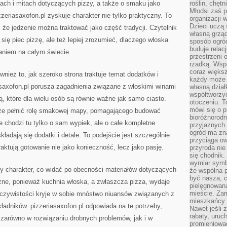
ktach i mitach dotyczących pizzy, a także o smaku jako
roślin, chęt
Młodsi zaś 
zzeriasaxofon.pl zyskuje charakter nie tylko praktyczny. To
organizacji 
Dzieci uczą 
, że jedzenie można traktować jako część tradycji. Czytelnik
własną grząd
się piec pizzę, ale też lepiej zrozumieć, dlaczego włoska
sposób ogród
buduje relac
aniem na całym świecie.
przestrzeni 
rzadką. Wsp
coraz większ
nież to, jak szeroko strona traktuje temat dodatków i
każdy może 
axofon.pl porusza zagadnienia związane z włoskimi winami
własną dział
współtworzy
wą, które dla wielu osób są równie ważne jak samo ciasto.
otoczeniu. T
mówi się o p
oże pełnić rolę smakowej mapy, pomagającego budować
bioróżnorodn
e chodzi tu tylko o sam wypiek, ale o całe kompletne
przyjaznych 
ogród ma zna
kładają się dodatki i detale. To podejście jest szczególnie
przyciąga ow
raktują gotowanie nie jako konieczność, lecz jako pasję.
przyroda nie
się chodnik.
wymiar symb
 charakter, co widać po obecności materiałów dotyczących
że wspólna p
być nasza, c
żne, ponieważ kuchnia włoska, a zwłaszcza pizza, wydaje
pielęgnowan
mieście. Zam
zeczywistości kryje w sobie mnóstwo niuansów związanych z
mieszkańcy s
ładników. pizzeriasaxofon.pl odpowiada na te potrzeby,
Nawet jeśli z
rabaty, uruch
 zarówno w rozwiązaniu drobnych problemów, jak i w
promieniować