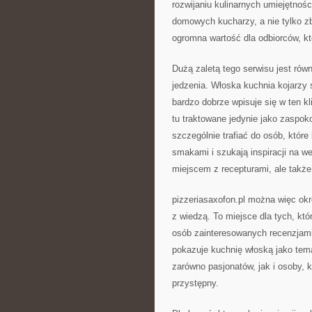
rozwijaniu kulinarnych umiejętnośc
domowych kucharzy, a nie tylko zb
ogromna wartość dla odbiorców, k
Dużą zaletą tego serwisu jest rów
jedzenia. Włoska kuchnia kojarzy s
bardzo dobrze wpisuje się w ten kl
tu traktowane jedynie jako zaspoko
szczególnie trafiać do osób, któr
smakami i szukają inspiracji na w
miejscem z recepturami, ale takż
pizzeriasaxofon.pl można więc okr
z wiedzą. To miejsce dla tych, któ
osób zainteresowanych recenzjami p
pokazuje kuchnię włoską jako tema
zarówno pasjonatów, jak i osoby, k
przystępny.