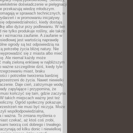
wieloletnie doświadczenie w pielęgnacji
nie przekazują wiedzę młodszym.
pomagają w sprawach technicznych, w
wydarzeń i w promowaniu inicjatywy.
się odpowiedzialności, kiedy dostają
kę albo dyżur przy podlewaniu. W ten
 nie tylko produkuje rośliny, ale także
je i wzmacnia zaufanie. A zaufanie w
osiedlowej jest wartością naprawdę
ólne ogrody są też odpowiedzią na
ą potrzebę życia bliżej natury. Nie
wyprowadzić się z miasta albo mieć
kę. Ale niemal każdy może
ć małą zieloną enklawę w najbliższym
o ważne szczególnie dziś, kiedy tyle
rzegrzewaniu miast, braku
ości i potrzebie tworzenia bardziej
przestrzeni do życia. Nawet niewielki
czenie. Daje cień, zatrzymuje wodę,
ady zapylające i przypomina, że
 musi kończyć się tam, gdzie zaczyna
 W takich miejscach ważny jest też
oliczny. Ogród społeczny pokazuje,
rzestrzeń nie musi być niczyja. Może
zyli współodpowiedzialna,
a i ważna. To zmiana myślenia o
iast czekać, aż ktoś coś zrobi,
ami tworzą coś dobrego i trwałego.
aczynają od kilku donic i niewielkiej