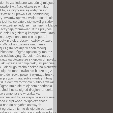
cie, że zaniedbane wcześniej miejsce
rawdę żyć. Najciekawsze w takich
t to, że nigdy nie są wyłącznie o
czywiście uprawa ziół, pomidorów,
y kwiatów sprawia wiele radości, ale
 jest to, co dzieje się wokół grządek.
y wcześniej jedynie mijali się na klatce
zaczynają rozmawiać. Ktoś przynosi
ś dzieli się ziemią kompostową, ktoś
na przycinaniu malin albo potrafi
osty płotek z desek. Każdy okazuje
y. Wspólne działanie uruchamia
rej często brakuje w anonimowej
dzienności. Ogród społeczny ma też
c edukacyjną. Dzieci, które na co
warzywa głównie ze sklepowych półek,
 jak wyrasta szczypiorek, jak pachnie
a i jak długo trzeba czekać na pierwsze
się, że marchewka nie bierze się z
iomka dojrzewa powoli i wymaga troski.
lei przypominają sobie wiedzę, którą
śli z domów rodzinnych albo z wakacji
Ogród staje się miejscem spotkania
 Jedni uczą się od drugich, a teoria
o zamienia się w praktykę.
ważne jest to, że wspólne uprawianie
raca cierpliwość. Współczesność
ła nas do natychmiastowych
 ogrodzie nic nie dzieje się od razu.
zebuje czasu, gleba potrzebuje wilgoci,