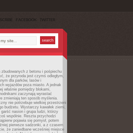
SCRIBE
FACEBOOK
TWITTER
h zbudowanych z betonu i pośpiechu
yć, że przyroda jest czymś odległym,
nym dla parków, lasów i
h wyjazdów poza miasto. A jednak
ej właśnie pomiędzy blokami,
chodnikami zaczynają wyrastać
re zmieniają ten sposób myślenia.
zny nie potrzebuje wielkiej przestrzeni
go budżetu. Wystarczy kawałek ziemi,
 garść nasion i grupa ludzi, którzy
coś wspólnie. Reszta przychodzi
ajpierw pojawia się pomysł, potem
źniej pierwsze sadzonki, a z czasem
cie, że zaniedbane wcześniej miejsce