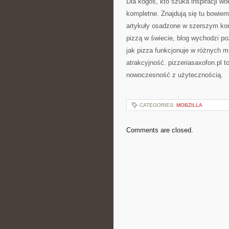
Dla kogoś, kto szuka inspiracji wok
kompletne. Znajdują się tu bowiem
artykuły osadzone w szerszym kont
pizzą w świecie, blog wychodzi po
jak pizza funkcjonuje w różnych 
atrakcyjność. pizzeriasaxofon.pl t
nowoczesność z użytecznością.
CATEGORIES:
MOBZILLA
Comments are closed.