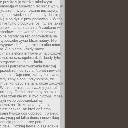
nie przekazują wiedzę młodszym.
pomagają w sprawach technicznych, w
wydarzeń i w promowaniu inicjatywy.
się odpowiedzialności, kiedy dostają
kę albo dyżur przy podlewaniu. W ten
 nie tylko produkuje rośliny, ale także
je i wzmacnia zaufanie. A zaufanie w
osiedlowej jest wartością naprawdę
ólne ogrody są też odpowiedzią na
ą potrzebę życia bliżej natury. Nie
wyprowadzić się z miasta albo mieć
kę. Ale niemal każdy może
ć małą zieloną enklawę w najbliższym
o ważne szczególnie dziś, kiedy tyle
rzegrzewaniu miast, braku
ości i potrzebie tworzenia bardziej
przestrzeni do życia. Nawet niewielki
czenie. Daje cień, zatrzymuje wodę,
ady zapylające i przypomina, że
 musi kończyć się tam, gdzie zaczyna
 W takich miejscach ważny jest też
oliczny. Ogród społeczny pokazuje,
rzestrzeń nie musi być niczyja. Może
zyli współodpowiedzialna,
a i ważna. To zmiana myślenia o
iast czekać, aż ktoś coś zrobi,
ami tworzą coś dobrego i trwałego.
aczynają od kilku donic i niewielkiej
amiają proces, który potrafi
 dalej. Później łatwiej o sąsiedzkie