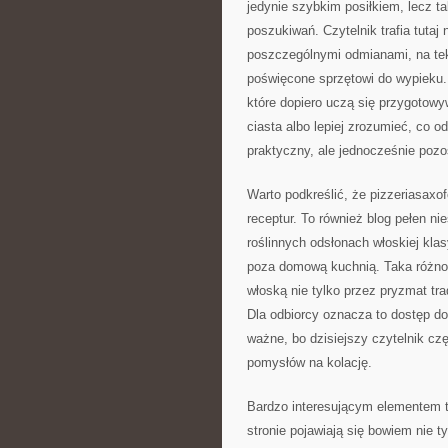
jedynie szybkim posiłkiem, lecz 
poszukiwań. Czytelnik trafia tuta
poszczególnymi odmianami, na teks
poświęcone sprzętowi do wypieku.
które dopiero uczą się przygotowy
ciasta albo lepiej zrozumieć, co o
praktyczny, ale jednocześnie pozos
Warto podkreślić, że pizzeriasaxo
receptur. To również blog pełen n
roślinnych odsłonach włoskiej kla
poza domową kuchnią. Taka różnor
włoską nie tylko przez pryzmat tra
Dla odbiorcy oznacza to dostęp do
ważne, bo dzisiejszy czytelnik czę
pomysłów na kolację.
Bardzo interesującym elementem t
stronie pojawiają się bowiem nie ty