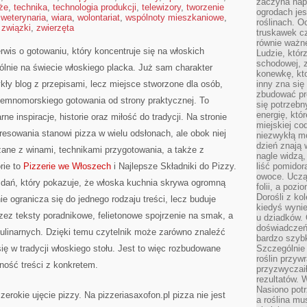
zaczyna nap
że
,
technika
,
technologia produkcji
,
telewizory
,
tworzenie
ogrodach jes
,
weterynaria
,
wiara
,
wolontariat
,
wspólnoty mieszkaniowe
,
roślinach. O
,
związki
,
zwierzęta
truskawek cz
równie ważne
rwis o gotowaniu, który koncentruje się na włoskich
Ludzie, którz
schodowej, 
gólnie na świecie włoskiego placka. Już sam charakter
konewkę, kto
ykły blog z przepisami, lecz miejsce stworzone dla osób,
inny zna się 
zbudować pr
iemnomorskiego gotowania od strony praktycznej. To
się potrzebn
energię, któ
rne inspiracje, historie oraz miłość do tradycji. Na stronie
miejskiej co
resowania stanowi pizza w wielu odsłonach, ale obok niej
niezwykłą mo
dzień znają 
zane z winami, technikami przygotowania, a także z
nagle widzą,
rie to
Pizzerie we Włoszech
i Najlepsze Składniki do Pizzy.
liść pomidor
owoce. Uczą 
h dań, który pokazuje, że włoska kuchnia skrywa ogromną
folii, a poz
Dorośli z ko
ie ogranicza się do jednego rodzaju treści, lecz buduje
kiedyś wynie
rzez teksty poradnikowe, felietonowe spojrzenie na smak, a
u dziadków. 
doświadczeń.
 kulinarnych. Dzięki temu czytelnik może zarówno znaleźć
bardzo szybk
ię w tradycji włoskiego stołu. Jest to więc rozbudowane
Szczególnie 
roślin przyw
ność treści z konkretem.
przyzwyczai
rezultatów. W
Nasiono potr
erokie ujęcie pizzy. Na pizzeriasaxofon.pl pizza nie jest
a roślina mu