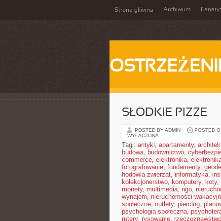
Archiwum
Fanat
Strona główna
OSTRZEŻENI
SŁODKIE PIZZE
POSTED BY ADMIN
POSTED ON
WYŁĄCZONA
Tagi:
antyki
,
apartamenty
,
architek
budowa
,
budownictwo
,
cyberbezpi
commerce
,
elektronika
,
elektronik
fotografowanie
,
fundamenty
,
geode
hodowla zwierząt
,
informatyka
,
in
kolekcjonerstwo
,
komputery
,
koty
,
monety
,
multimedia
,
ngo
,
nieruch
wynajem
,
nieruchomości wakacyj
społeczne
,
outlety
,
piercing
,
plano
psychologia społeczna
,
psychoter
rutery
,
rysowanie
,
rzeczoznawstw