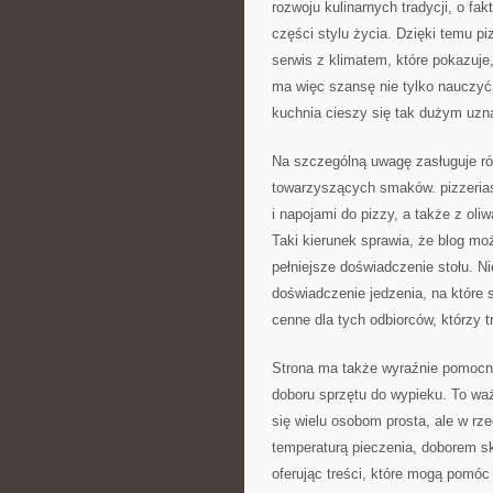
rozwoju kulinarnych tradycji, o fa
części stylu życia. Dzięki temu pi
serwis z klimatem, które pokazuje
ma więc szansę nie tylko nauczyć 
kuchnia cieszy się tak dużym uzn
Na szczególną uwagę zasługuje rów
towarzyszących smaków. pizzerias
i napojami do pizzy, a także z oli
Taki kierunek sprawia, że blog m
pełniejsze doświadczenie stołu. Ni
doświadczenie jedzenia, na które s
cenne dla tych odbiorców, którzy t
Strona ma także wyraźnie pomocny
doboru sprzętu do wypieku. To wa
się wielu osobom prosta, ale w r
temperaturą pieczenia, doborem sk
oferując treści, które mogą pomóc