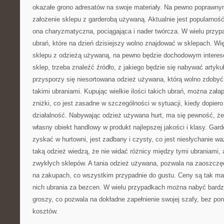
okazałe grono adresatów na swoje materiały. Na pewno poprawn
założenie sklepu z garderobą używaną. Aktualnie jest popularność
ona charyzmatyczna, pociągająca i nader twórcza. W wielu przyp
ubrań, które na dzień dzisiejszy wolno znajdować w sklepach. Wi
sklepu z odzieżą używaną, na pewno będzie dochodowym interese
sklep, trzeba znaleźć źródło, z jakiego będzie się nabywać artyk
przysporzy się niesortowana odzież używana, którą wolno zdobyć
takimi ubraniami. Kupując wielkie ilości takich ubrań, można zała
zniżki, co jest zasadne w szczególności w sytuacji, kiedy dopier
działalność. Nabywając odzież używana hurt, ma się pewność, że 
własny obiekt handlowy w produkt najlepszej jakości i klasy. Gar
zyskać w hurtowni, jest zadbany i czysty, co jest niesłychanie w
taką odzież wiedzą, że nie widać różnicy między tymi ubraniami,
zwykłych sklepów. A tania odzież używana, pozwala na zaoszczęd
na zakupach, co wszystkim przypadnie do gustu. Ceny są tak mał
nich ubrania za bezcen. W wielu przypadkach można nabyć bardz
groszy, co pozwala na dokładne zapełnienie swojej szafy, bez p
kosztów.