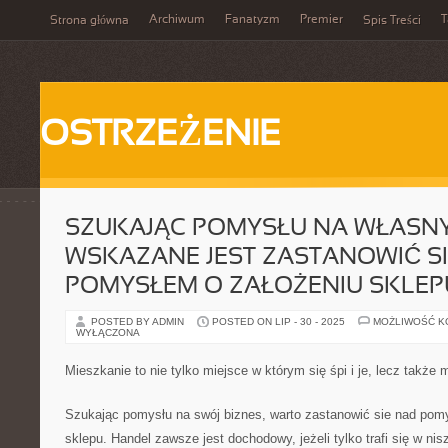
Archiwum
Fanatyzm
Premier
T
Strona główna
Spis Treści
OSTRZEŻENIE
SZUKAJĄC POMYSŁU NA WŁASNY
WSKAZANE JEST ZASTANOWIĆ S
POMYSŁEM O ZAŁOŻENIU SKLEP
POSTED BY ADMIN
POSTED ON LIP - 30 - 2025
MOŻLIWOŚĆ 
WYŁĄCZONA
Mieszkanie to nie tylko miejsce w którym się śpi i je, lecz także 
Szukając pomysłu na swój biznes, warto zastanowić sie nad pom
sklepu. Handel zawsze jest dochodowy, jeżeli tylko trafi się w nis