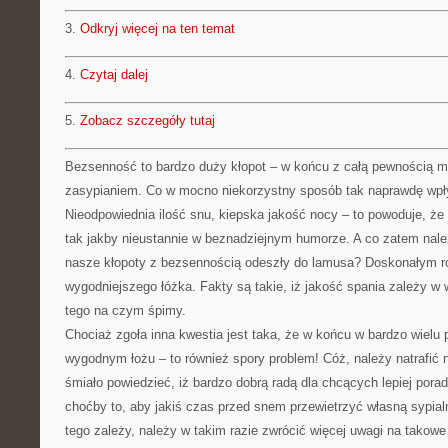
3.
Odkryj więcej na ten temat
4.
Czytaj dalej
5.
Zobacz szczegóły tutaj
Bezsenność to bardzo duży kłopot – w końcu z całą pewnością m
zasypianiem. Co w mocno niekorzystny sposób tak naprawdę wpł
Nieodpowiednia ilość snu, kiepska jakość nocy – to powoduje, ż
tak jakby nieustannie w beznadziejnym humorze. A co zatem nale
nasze kłopoty z bezsennością odeszły do lamusa? Doskonałym r
wygodniejszego łóżka. Fakty są takie, iż jakość spania zależy w w
tego na czym śpimy.
Chociaż zgoła inna kwestia jest taka, że w końcu w bardzo wielu
wygodnym łożu – to również spory problem! Cóż, należy natrafić 
śmiało powiedzieć, iż bardzo dobrą radą dla chcących lepiej pora
choćby to, aby jakiś czas przed snem przewietrzyć własną sypial
tego zależy, należy w takim razie zwrócić więcej uwagi na takowe