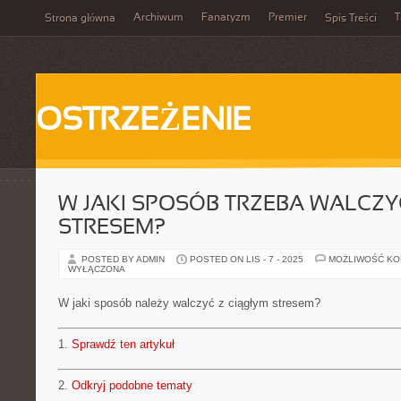
Archiwum
Fanatyzm
Premier
T
Strona główna
Spis Treści
OSTRZEŻENIE
W JAKI SPOSÓB TRZEBA WALCZY
STRESEM?
POSTED BY ADMIN
POSTED ON LIS - 7 - 2025
MOŻLIWOŚĆ K
WYŁĄCZONA
W jaki sposób należy walczyć z ciągłym stresem?
1.
Sprawdź ten artykuł
2.
Odkryj podobne tematy